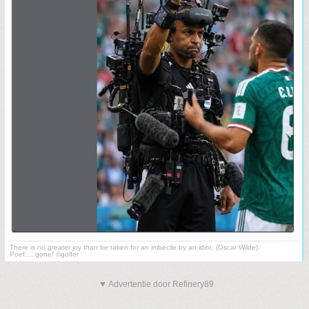
There is no greater joy than be taken for an imbecile by an idiot. (Oscar Wilde)
Poef.....gone! ©golfer
▼ Advertentie door Refinery89