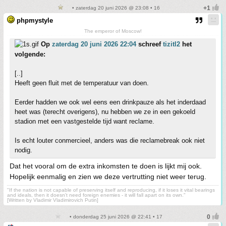
• zaterdag 20 juni 2026 @ 23:08 • 16
phpmystyle
The emperor of Moscow!
Op
zaterdag 20 juni 2026 22:04
schreef
tizitl2
het
volgende:
[..]
Heeft geen fluit met de temperatuur van doen.
Eerder hadden we ook wel eens een drinkpauze als het inderdaad
heet was (terecht overigens), nu hebben we ze in een gekoeld
stadion met een vastgestelde tijd want reclame.
Is echt louter conmercieel, anders was die reclamebreak ook niet
nodig.
Dat het vooral om de extra inkomsten te doen is lijkt mij ook.
Hopelijk eenmalig en zien we deze vertrutting niet weer terug.
"If the nation is not capable of preserving itself and reproducing, if it loses it vital bearings
and ideals, then it doesn't need foreign enemies - it will fall apart on its own."
[Written by Vladimir Vladimirovich Putin]
• donderdag 25 juni 2026 @ 22:41 • 17