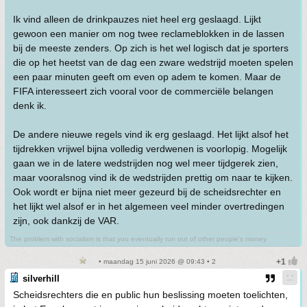
Ik vind alleen de drinkpauzes niet heel erg geslaagd. Lijkt
gewoon een manier om nog twee reclameblokken in de lassen
bij de meeste zenders. Op zich is het wel logisch dat je sporters
die op het heetst van de dag een zware wedstrijd moeten spelen
een paar minuten geeft om even op adem te komen. Maar de
FIFA interesseert zich vooral voor de commerciële belangen
denk ik.
De andere nieuwe regels vind ik erg geslaagd. Het lijkt alsof het
tijdrekken vrijwel bijna volledig verdwenen is voorlopig. Mogelijk
gaan we in de latere wedstrijden nog wel meer tijdgerek zien,
maar vooralsnog vind ik de wedstrijden prettig om naar te kijken.
Ook wordt er bijna niet meer gezeurd bij de scheidsrechter en
het lijkt wel alsof er in het algemeen veel minder overtredingen
zijn, ook dankzij de VAR.
The problem with socialism is that you eventually run out of other people's money
• maandag 15 juni 2026 @ 09:43 • 2
silverhill
Scheidsrechters die en public hun beslissing moeten toelichten,