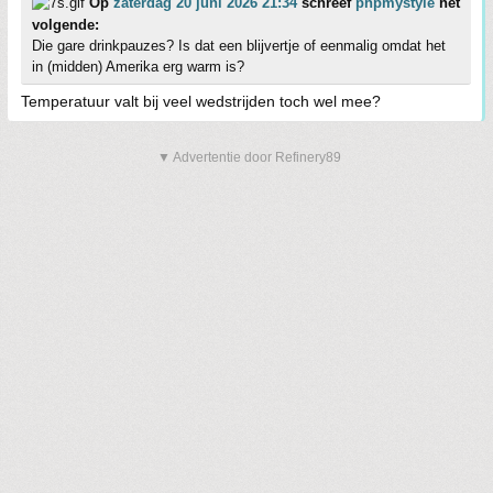
Op
zaterdag 20 juni 2026 21:34
schreef
phpmystyle
het
volgende:
Die gare drinkpauzes? Is dat een blijvertje of eenmalig omdat het
in (midden) Amerika erg warm is?
Temperatuur valt bij veel wedstrijden toch wel mee?
▼ Advertentie door Refinery89