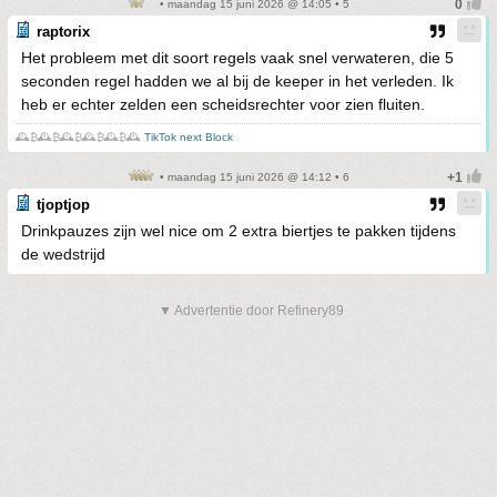
• maandag 15 juni 2026 @ 14:05 • 5
raptorix
Het probleem met dit soort regels vaak snel verwateren, die 5
seconden regel hadden we al bij de keeper in het verleden. Ik
heb er echter zelden een scheidsrechter voor zien fluiten.
🕰️₿🕰️₿🕰️₿🕰️₿🕰️₿🕰️
TikTok next Block
• maandag 15 juni 2026 @ 14:12 • 6
tjoptjop
Drinkpauzes zijn wel nice om 2 extra biertjes te pakken tijdens
de wedstrijd
▼ Advertentie door Refinery89