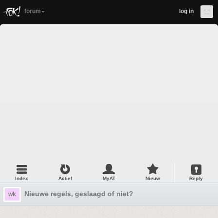
forum
log in
Index
Actief
MyAT
Nieuw
Reply
Nieuwe regels, geslaagd of niet?
wk