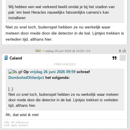
Wij hebben een wat verkeerd beeld omdat je bij het stadion van
pak ‘em beet Heracles nauwelijks fatsoenlijke camera’s kan
installeren
Niet zo snel toch, buitenspel hebben ze nu werkelijk waar
meteen door mede door die detector in de bal. Lijntjes trekken is
verleden tijd, althans hier.
• vrijdag 26 juni 2026 @ 10:00 • 23
Caland
FREEJANCEES
Op
vrijdag 26 juni 2026 09:59
schreef
DombohetOlifantje1
het volgende:
[..]
Niet zo snel toch, buitenspel hebben ze nu werkelijk waar meteen
door mede door die detector in de bal. Lijntjes trekken is verleden
tijd, althans hier.
Ah, dat wist ik niet
VBL SC influencer
Left, right, behind