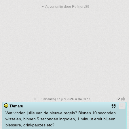
▼ Advertentie door Refinery89
• maandag 15 juni 2026 @ 04:35 • 1
TAmaru
Wat vinden jullie van de nieuwe regels? Binnen 10 seconden
wisselen, binnen 5 seconden ingooien, 1 minuut eruit bij een
blessure, drinkpauzes etc?