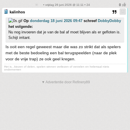
• vrijdag 26 juni 2026 @ 11:11 • 24
kalinhos
Op
donderdag 18 juni 2026 09:47
schreef
DobbyDobby
het volgende:
Nu nog invoeren dat je van de bal af moet blijven als er gefloten is.
Schijt irritant.
Is ooit een regel geweest maar die was zo strikt dat als spelers
met de beste bedoeling een bal terugspeelden (naar de plek
voor de vrije trap) ze ook geel kregen.
Het is...kiezen of delen, spelen winnen verliezen of vervelen en helemaal niets
ondernemen
▼ Advertentie door Refinery89