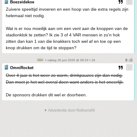
Boezeidekoe
Zuivere speeltijd invoeren en een hoop van die extra regels zijn
helemaal niet nodig.
Wat is er nou moeilijk aan om een vent aan de knoppen van de
stadionklok te zetten? Ik zie 3 of 4 VAR mensen in zo'n hok
zitten dan kan 1 van die knakkers toch wel af en toe op een
knop drukken om de tijd te stoppen?
• vrijdag 26 juni 2026 @ 09:20 • 18
OmniRocket
Over 4 jaar is het weer zo warm, drinkpauzes zijn dan nodig.
Dan moet je het wel overal doen want anders is het oneerlijk.
De sponsors drukken dit wel er doorheen.
▼ Advertentie door Refinery89