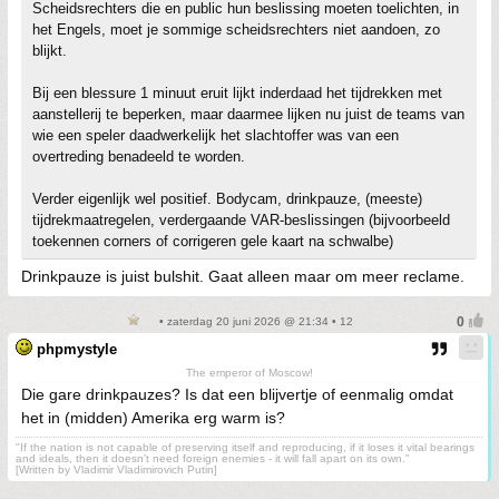
Scheidsrechters die en public hun beslissing moeten toelichten, in
het Engels, moet je sommige scheidsrechters niet aandoen, zo
blijkt.
Bij een blessure 1 minuut eruit lijkt inderdaad het tijdrekken met
aanstellerij te beperken, maar daarmee lijken nu juist de teams van
wie een speler daadwerkelijk het slachtoffer was van een
overtreding benadeeld te worden.
Verder eigenlijk wel positief. Bodycam, drinkpauze, (meeste)
tijdrekmaatregelen, verdergaande VAR-beslissingen (bijvoorbeeld
toekennen corners of corrigeren gele kaart na schwalbe)
Drinkpauze is juist bulshit. Gaat alleen maar om meer reclame.
• zaterdag 20 juni 2026 @ 21:34 • 12
phpmystyle
The emperor of Moscow!
Die gare drinkpauzes? Is dat een blijvertje of eenmalig omdat
het in (midden) Amerika erg warm is?
"If the nation is not capable of preserving itself and reproducing, if it loses it vital bearings
and ideals, then it doesn't need foreign enemies - it will fall apart on its own."
[Written by Vladimir Vladimirovich Putin]