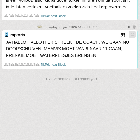
is een volioot, alsof clubs doventolken inhuren om dit soort shit
in te laten vertalen, voetballers voelen zich heel erg overrated.
🕰️₿🕰️₿🕰️₿🕰️₿🕰️₿🕰️
TikTok next Block
• vrijdag 26 juni 2026 @ 22:01 • 27
raptorix
JA HALLO HALLO HIER SPREEKT DE COACH, WE GAAN NU
DOORSCHUIVEN, MEMVIS MOET VAN 9 NAAR 11 GAAN,
FRENKIE MOET WATERFLESJES BRENGEN.
🕰️₿🕰️₿🕰️₿🕰️₿🕰️₿🕰️
TikTok next Block
▼ Advertentie door Refinery89