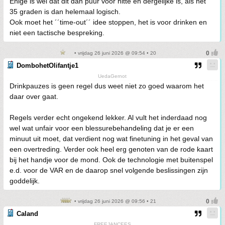
Enige is wel dat dit dan puur voor hitte en dergelijke is, als het
35 graden is dan helemaal logisch.
Ook moet het ´´time-out´´ idee stoppen, het is voor drinken en
niet een tactische bespreking.
• vrijdag 26 juni 2026 @ 09:54 • 20
DombohetOlifantje1
UedaGernot
Drinkpauzes is geen regel dus weet niet zo goed waarom het
daar over gaat.
Regels verder echt ongekend lekker. Al vult het inderdaad nog
wel wat unfair voor een blessurebehandeling dat je er een
minuut uit moet, dat verdient nog wat finetuning in het geval van
een overtreding. Verder ook heel erg genoten van de rode kaart
bij het handje voor de mond. Ook de technologie met buitenspel
e.d. voor de VAR en de daarop snel volgende beslissingen zijn
goddelijk.
• vrijdag 26 juni 2026 @ 09:56 • 21
Caland
FREEJANCEES