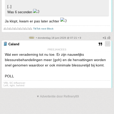
[..]
Was 6 seconden
Ja klopt, kwam er pas later achter
🕰️₿🕰️₿🕰️₿🕰️₿🕰️₿🕰️
TikTok next Block
• donderdag 18 juni 2026 @ 07:21 • 9
Caland
FREEJANCEES
Wat een verademing tot nu toe. Er zijn nauwelijks
blessurebehandelingen meer (goh) en de hervattingen worden
snel genomen waardoor er ook minimale blessuretijd bij komt.
POLL
VBL SC influencer
Left, right, behind
▼ Advertentie door Refinery89