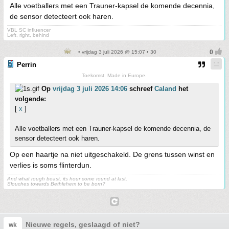
Alle voetballers met een Trauner-kapsel de komende decennia,
de sensor detecteert ook haren.
VBL SC influencer
Left, right, behind
• vrijdag 3 juli 2026 @ 15:07 • 30
Perrin
Toekomst. Made in Europe.
Op
vrijdag 3 juli 2026 14:06
schreef
Caland
het
volgende:
[
x
]
Alle voetballers met een Trauner-kapsel de komende decennia, de
sensor detecteert ook haren.
Op een haartje na niet uitgeschakeld. De grens tussen winst en
verlies is soms flinterdun.
And what rough beast, its hour come round at last,
Slouches towards Bethlehem to be born?
Nieuwe regels, geslaagd of niet?
wk