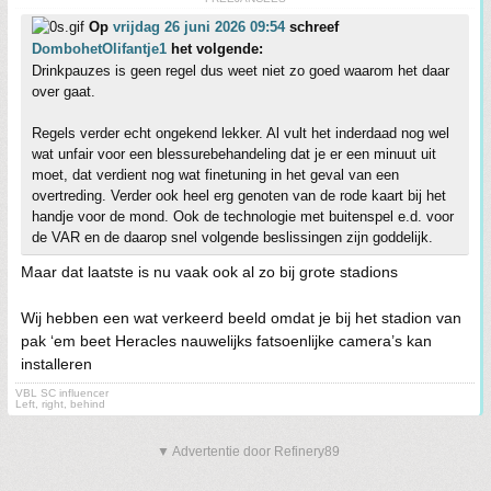
Op
vrijdag 26 juni 2026 09:54
schreef
DombohetOlifantje1
het volgende:
Drinkpauzes is geen regel dus weet niet zo goed waarom het daar
over gaat.
Regels verder echt ongekend lekker. Al vult het inderdaad nog wel
wat unfair voor een blessurebehandeling dat je er een minuut uit
moet, dat verdient nog wat finetuning in het geval van een
overtreding. Verder ook heel erg genoten van de rode kaart bij het
handje voor de mond. Ook de technologie met buitenspel e.d. voor
de VAR en de daarop snel volgende beslissingen zijn goddelijk.
Maar dat laatste is nu vaak ook al zo bij grote stadions
Wij hebben een wat verkeerd beeld omdat je bij het stadion van
pak ‘em beet Heracles nauwelijks fatsoenlijke camera’s kan
installeren
VBL SC influencer
Left, right, behind
▼ Advertentie door Refinery89