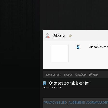
DrDentz
Misschien moe
abonnement
Unibet
Coolblue
Bitvavo
Onze eerste single is een feit
Index
»
muziek
PRIVACYBELEID
|
ALGEMENE VOORWAARDE