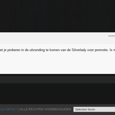
woen
t je proberen in de uitzending te komen van de Silverlady voor promotie. Is m
N
|
CONTACT
| ALLE RECHTEN VOORBEHOUDEN