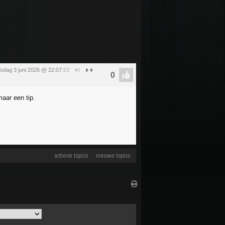
sdag 3 juni 2026 @ 22:07
:53
#5
aar een tip.
actieve topics
nieuwe topics