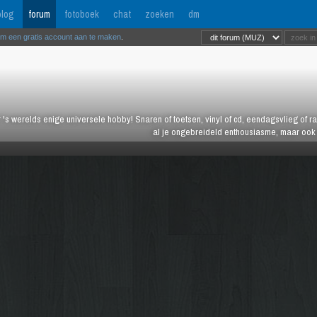
log
forum
fotoboek
chat
zoeken
dm
om een gratis account aan te maken
.
 's werelds enige universele hobby! Snaren of toetsen, vinyl of cd, eendagsvlieg of ras
al je ongebreideld enthousiasme, maar ook j