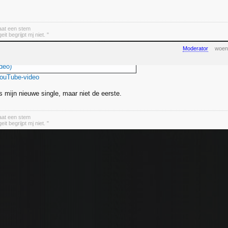
aat een stem
it begrijpt mj niet. "
Moderator
woen
deo)
YouTube-video
s mijn nieuwe single, maar niet de eerste.
aat een stem
it begrijpt mj niet. "