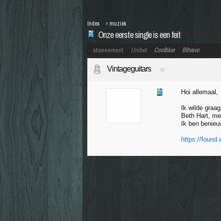
Index
»
muziek
Onze eerste single is een feit
abonnement
Unibet
Coolblue
Bitvavo
Vintageguitars
Hoi allemaal,
Ik wilde graa
Beth Hart, me
Ik ben benieuw
https://found