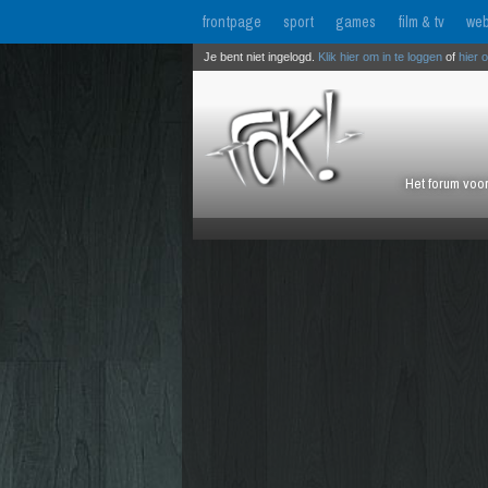
frontpage
sport
games
film & tv
web
Je bent niet ingelogd.
Klik hier om in te loggen
of
hier 
Het forum voor