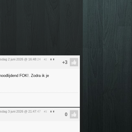
nsdag 2 juni 2026 @ 16:48
:24
#2
noodlijdend FOK!. Zodra ik je
sdag 3 juni 2026 @ 21:47
:47
#3