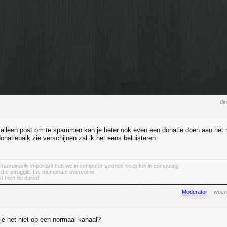
di
er alleen post om te spammen kan je beter ook even een donatie doen aan het 
donatiebalk zie verschijnen zal ik het eens beluisteren.
 extraordinarily important that we in computer science keep fun in computing
 the struggle, the triumphant overcome
st men de duivel
Moderator
woen
e het niet op een normaal kanaal?