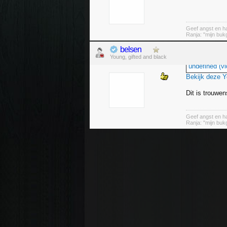
Geef angst en h
Ranja: "mijn bukge
belsen
Young, gifted and black
undefined (vi
Bekijk deze 
Dit is trouwen
Geef angst en h
Ranja: "mijn bukge