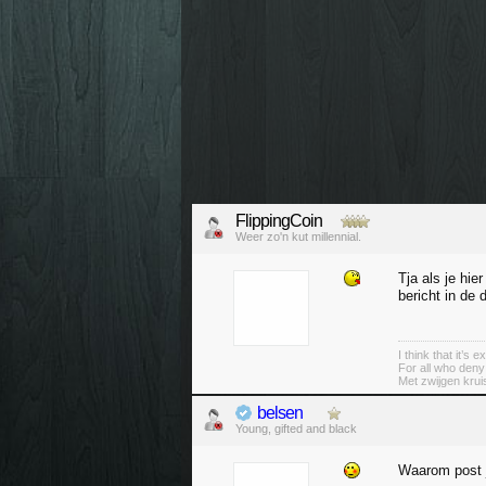
FlippingCoin
Weer zo'n kut millennial.
Tja als je hi
bericht in de 
I think that it’s
For all who deny
Met zwijgen krui
belsen
Young, gifted and black
Waarom post j