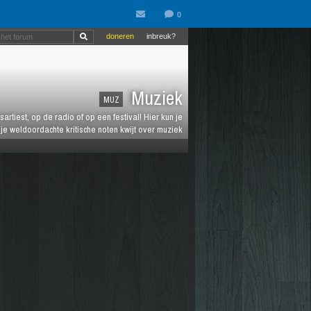
doneren
inbreuk?
Muziek
MUZ
artiest, op de radio of op een festival! Hier kun je
e weldoordachte kritische noten kwijt over muziek