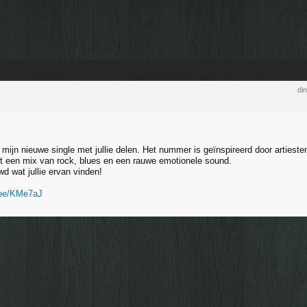
di
g mijn nieuwe single met jullie delen. Het nummer is geïnspireerd door artie
t een mix van rock, blues en een rauwe emotionele sound.
d wat jullie ervan vinden!
.ee/KMe7aJ