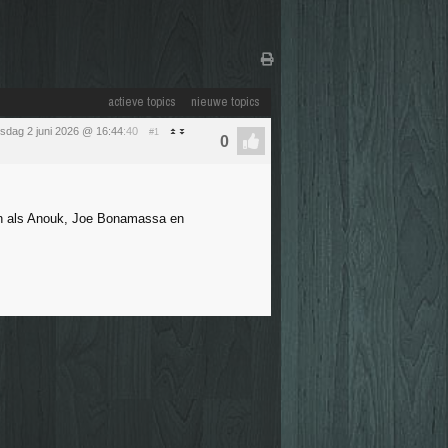
actieve topics
nieuwe topics
nsdag 2 juni 2026 @ 16:44
:40
#1
sten als Anouk, Joe Bonamassa en