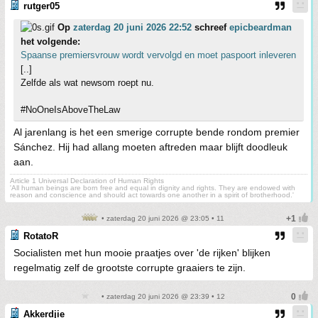
rutger05
Op
zaterdag 20 juni 2026 22:52
schreef
epicbeardman
het volgende:
Spaanse premiersvrouw wordt vervolgd en moet paspoort inleveren
[..]
Zelfde als wat newsom roept nu.
#NoOneIsAboveTheLaw
Al jarenlang is het een smerige corrupte bende rondom premier
Sánchez. Hij had allang moeten aftreden maar blijft doodleuk
aan.
Article 1 Universal Declaration of Human Rights
'All human beings are born free and equal in dignity and rights. They are endowed with
reason and conscience and should act towards one another in a spirit of brotherhood.'
• zaterdag 20 juni 2026 @ 23:05 • 11
RotatoR
Socialisten met hun mooie praatjes over 'de rijken' blijken
regelmatig zelf de grootste corrupte graaiers te zijn.
• zaterdag 20 juni 2026 @ 23:39 • 12
Akkerdjie