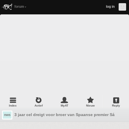
forum
log in
Index
Actief
MyAT
Nieuw
Reply
3 jaar cel dreigt voor broer van Spaanse premier Sánchez, 
nws