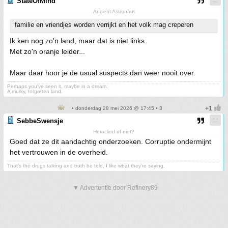
StateOfMind
Ancient Astronaut
familie en vriendjes worden verrijkt en het volk mag creperen
Ik ken nog zo'n land, maar dat is niet links.
Met zo'n oranje leider...
Maar daar hoor je de usual suspects dan weer nooit over.
Perhaps you've seen it, maybe in a dream.
A murky, forgotten land.
• donderdag 28 mei 2026 @ 17:45 • 3
SebbeSwensje
Heraclied of niet?
Goed dat ze dit aandachtig onderzoeken. Corruptie ondermijnt
het vertrouwen in de overheid.
That's the drugs talking and truth be told, I like what they're saying.
▼ Advertentie door Refinery89