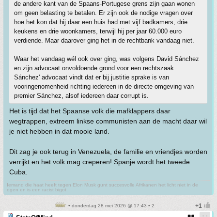
de andere kant van de Spaans-Portugese grens zijn gaan wonen
om geen belasting te betalen. Er zijn ook de nodige vragen over
hoe het kon dat hij daar een huis had met vijf badkamers, drie
keukens en drie woonkamers, terwijl hij per jaar 60.000 euro
verdiende. Maar daarover ging het in de rechtbank vandaag niet.
Waar het vandaag wél ook over ging, was volgens David Sánchez
en zijn advocaat onvoldoende grond voor een rechtszaak.
Sánchez' advocaat vindt dat er bij justitie sprake is van
vooringenomenheid richting iedereen in de directe omgeving van
premier Sánchez, alsof iedereen daar corrupt is.
Het is tijd dat het Spaanse volk die mafklappers daar
wegtrappen, extreem linkse communisten aan de macht daar wil
je niet hebben in dat mooie land.
Dit zag je ook terug in Venezuela, de familie en vriendjes worden
verrijkt en het volk mag creperen! Spanje wordt het tweede
Cuba.
Iemand die haat heeft tegen Elon Musk gunt succesvolle Afrikanen het licht niet in de
ogen en is een racist bigot.
• donderdag 28 mei 2026 @ 17:43 • 2