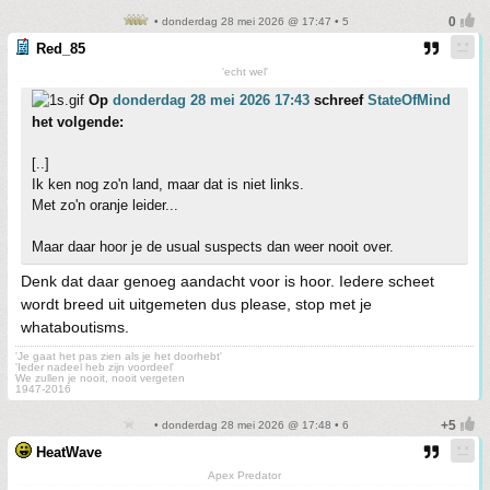
• donderdag 28 mei 2026 @ 17:47 • 5
Red_85
'echt wel'
Op
donderdag 28 mei 2026 17:43
schreef
StateOfMind
het volgende:
[..]
Ik ken nog zo'n land, maar dat is niet links.
Met zo'n oranje leider...
Maar daar hoor je de usual suspects dan weer nooit over.
Denk dat daar genoeg aandacht voor is hoor. Iedere scheet
wordt breed uit uitgemeten dus please, stop met je
whataboutisms.
'Je gaat het pas zien als je het doorhebt'
'Ieder nadeel heb zijn voordeel'
We zullen je nooit, nooit vergeten
1947-2016
• donderdag 28 mei 2026 @ 17:48 • 6
HeatWave
Apex Predator