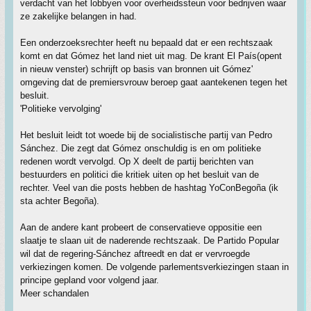
verdacht van het lobbyen voor overheidssteun voor bedrijven waar
ze zakelijke belangen in had.
Een onderzoeksrechter heeft nu bepaald dat er een rechtszaak
komt en dat Gómez het land niet uit mag. De krant El País(opent
in nieuw venster) schrijft op basis van bronnen uit Gómez'
omgeving dat de premiersvrouw beroep gaat aantekenen tegen het
besluit.
'Politieke vervolging'
Het besluit leidt tot woede bij de socialistische partij van Pedro
Sánchez. Die zegt dat Gómez onschuldig is en om politieke
redenen wordt vervolgd. Op X deelt de partij berichten van
bestuurders en politici die kritiek uiten op het besluit van de
rechter. Veel van die posts hebben de hashtag YoConBegoña (ik
sta achter Begoña).
Aan de andere kant probeert de conservatieve oppositie een
slaatje te slaan uit de naderende rechtszaak. De Partido Popular
wil dat de regering-Sánchez aftreedt en dat er vervroegde
verkiezingen komen. De volgende parlementsverkiezingen staan in
principe gepland voor volgend jaar.
Meer schandalen