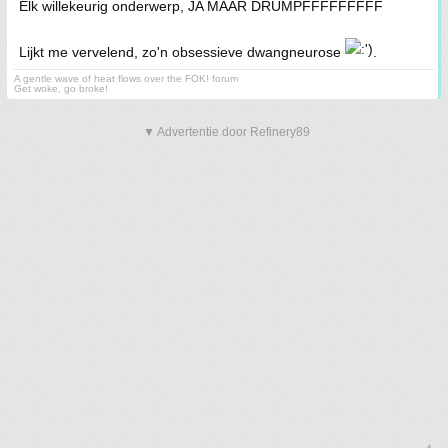
Elk willekeurig onderwerp, JA MAAR DRUMPFFFFFFFFF
Lijkt me vervelend, zo'n obsessieve dwangneurose
.
A gentle wave of heat flows over the FOK! forum
Get woke, go broke!
▼ Advertentie door Refinery89