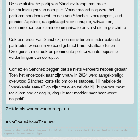
De socialistische partij van Sánchez kampt met meer
beschuldigingen van corruptie. Vorige maand nog werd het
partijkantoor doorzocht en een van Sánchez' voorgangers, oud-
premier Zapatero, aangeklaagd voor corruptie, witwassen,
deelname aan een criminele organisatie en valsheid in geschrifte.
Ook een broer van Sánchez, een minister en minder bekende
partijleden worden in verband gebracht met strafbare feiten.
Overigens zijn er ook bij prominente politici van de oppositie
verdenkingen van corruptie.
Gómez en Sánchez zeggen dat ze niets verkeerd hebben gedaan.
Toen het onderzoek naar zijn vrouw in 2024 werd aangekondigd,
overwoog Sánchez korte tijd om op te stappen. Hij hekelde de
"ongekende aanval" op zijn vrouw en zei dat hij "hulpeloos moet
toekijken hoe er dag in, dag uit met modder naar haar wordt
gegooid".
Zelfde als wat newsom roept nu.
#NoOneIsAboveTheLaw
Iemand die haat heeft tegen Elon Musk gunt succesvolle Afrikanen het licht niet in de
ogen en is een racist bigot.