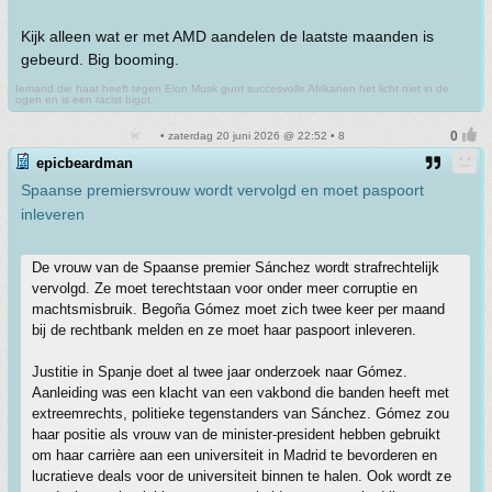
Kijk alleen wat er met AMD aandelen de laatste maanden is
gebeurd. Big booming.
Iemand die haat heeft tegen Elon Musk gunt succesvolle Afrikanen het licht niet in de
ogen en is een racist bigot.
• zaterdag 20 juni 2026 @ 22:52 • 8
epicbeardman
Spaanse premiersvrouw wordt vervolgd en moet paspoort
inleveren
De vrouw van de Spaanse premier Sánchez wordt strafrechtelijk
vervolgd. Ze moet terechtstaan voor onder meer corruptie en
machtsmisbruik. Begoña Gómez moet zich twee keer per maand
bij de rechtbank melden en ze moet haar paspoort inleveren.
Justitie in Spanje doet al twee jaar onderzoek naar Gómez.
Aanleiding was een klacht van een vakbond die banden heeft met
extreemrechts, politieke tegenstanders van Sánchez. Gómez zou
haar positie als vrouw van de minister-president hebben gebruikt
om haar carrière aan een universiteit in Madrid te bevorderen en
lucratieve deals voor de universiteit binnen te halen. Ook wordt ze