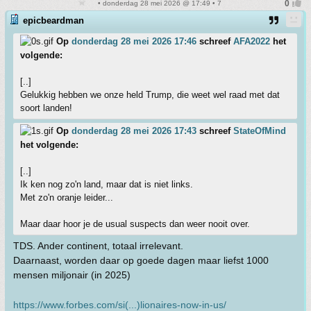
• donderdag 28 mei 2026 @ 17:49 • 7
epicbeardman
Op
donderdag 28 mei 2026 17:46
schreef
AFA2022
het
volgende:
[..]
Gelukkig hebben we onze held Trump, die weet wel raad met dat
soort landen!
Op
donderdag 28 mei 2026 17:43
schreef
StateOfMind
het volgende:
[..]
Ik ken nog zo'n land, maar dat is niet links.
Met zo'n oranje leider...
Maar daar hoor je de usual suspects dan weer nooit over.
TDS. Ander continent, totaal irrelevant.
Daarnaast, worden daar op goede dagen maar liefst 1000
mensen miljonair (in 2025)
https://www.forbes.com/si(...)lionaires-now-in-us/