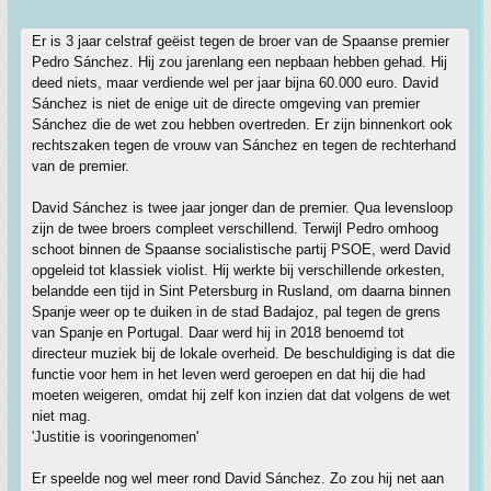
Er is 3 jaar celstraf geëist tegen de broer van de Spaanse premier
Pedro Sánchez. Hij zou jarenlang een nepbaan hebben gehad. Hij
deed niets, maar verdiende wel per jaar bijna 60.000 euro. David
Sánchez is niet de enige uit de directe omgeving van premier
Sánchez die de wet zou hebben overtreden. Er zijn binnenkort ook
rechtszaken tegen de vrouw van Sánchez en tegen de rechterhand
van de premier.
David Sánchez is twee jaar jonger dan de premier. Qua levensloop
zijn de twee broers compleet verschillend. Terwijl Pedro omhoog
schoot binnen de Spaanse socialistische partij PSOE, werd David
opgeleid tot klassiek violist. Hij werkte bij verschillende orkesten,
belandde een tijd in Sint Petersburg in Rusland, om daarna binnen
Spanje weer op te duiken in de stad Badajoz, pal tegen de grens
van Spanje en Portugal. Daar werd hij in 2018 benoemd tot
directeur muziek bij de lokale overheid. De beschuldiging is dat die
functie voor hem in het leven werd geroepen en dat hij die had
moeten weigeren, omdat hij zelf kon inzien dat dat volgens de wet
niet mag.
'Justitie is vooringenomen'
Er speelde nog wel meer rond David Sánchez. Zo zou hij net aan