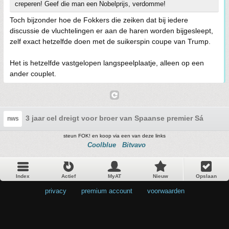
creperen! Geef die man een Nobelprijs, verdomme!
Toch bijzonder hoe de Fokkers die zeiken dat bij iedere
discussie de vluchtelingen er aan de haren worden bijgesleept,
zelf exact hetzelfde doen met de suikerspin coupe van Trump.
Het is hetzelfde vastgelopen langspeelplaatje, alleen op een
ander couplet.
3 jaar cel dreigt voor broer van Spaanse premier Sánchez, 
nws
steun FOK! en koop via een van deze links
Coolblue
Bitvavo
Index
Actief
MyAT
Nieuw
Opslaan
privacy
•
premium account
•
voorwaarden