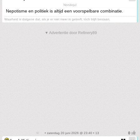
Nondeju!
Nepotisme en politiek is altijd een voorspelbare combinatie.
Waarheid is datgene dat, als je er niet meer in gelooft, tòch blijft bestaan.
▼ Advertentie door Refinery89
• zaterdag 20 juni 2026 @ 23:40 • 13