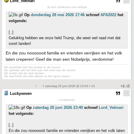
Lord_Vetinari
Si non confectus non reficiat
Op
donderdag 28 mei 2026 17:46
schreef
AFA2022
het
volgende:
[..]
Gelukkig hebben we onze held Trump, die weet wel raad met dat
soort landen!
En die zou nooooooit familie en vrienden verrijken en het volk
laten creperen! Geef die man een Nobelprijs, verdomme!
De pessimist ziet het duister in de tunnel
De optimist ziet het licht aan het eind van de tunnel
De realist ziet de trein komen
De machinist ziet drie idioten in het spoor staan....
• zaterdag 20 juni 2026 @ 23:54 • 14
Luckyseven
Luckyseven
Op
zaterdag 20 juni 2026 23:40
schreef
Lord_Vetinari
het volgende:
[..]
En die zou nooooooit familie en vrienden verrijken en het volk laten