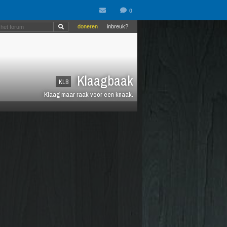
doneren
inbreuk?
Klaagbaak
KLB
Klaag maar raak voor een knaak.