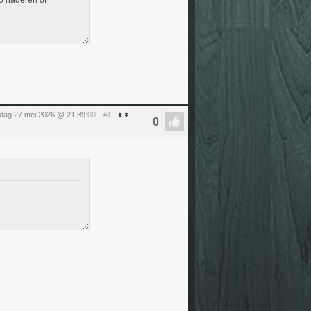
40 naderen of
dag 27 mei 2026 @ 21:39
:00
#4