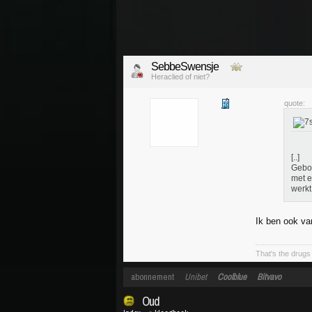
SebbeSwensje
Heraclied of niet?
quote:
[..]
Gebor
met e
werkt
Ik ben ook va
That's the drugs 
abonnement
Unibet
Coolblue
Bitvavo
Oud