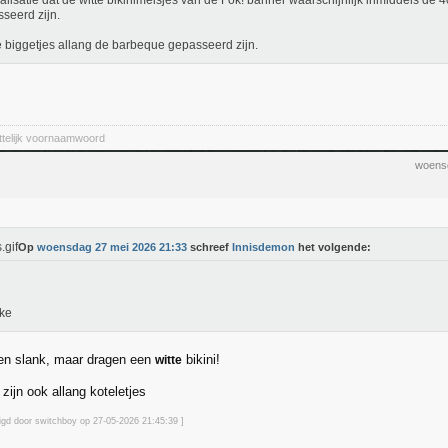
alisatie dat de witte bikinimeisjes van de Fok! banner waarschijnlijk inmiddels de 
seerd zijn.
 biggetjes allang de barbeque gepasseerd zijn.
ittelijk voornaamwoord
woens
Op
woensdag 27 mei 2026 21:33
schreef
Innisdemon
het volgende:
ke
 en slank, maar dragen een
bikini!
witte
zijn ook allang koteletjes
zigd door switchboy op 27-05-2026 21:45
:39
]