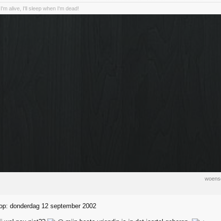
I'm alive, I'll sleep when I'm dead!
woens
 op: donderdag 12 september 2002