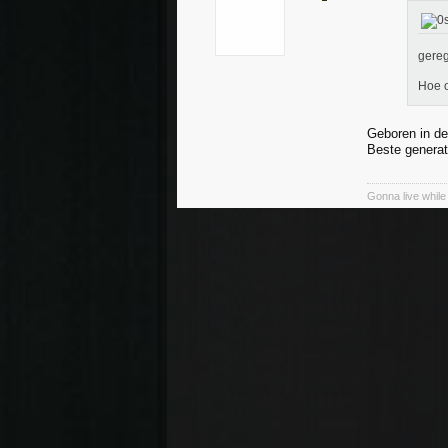
gereg
Hoe o
Geboren in de
Beste generat
Gonna live while 