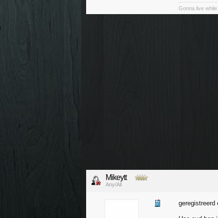
Gonna live while 
Mikeytt
Any/All
geregistreerd