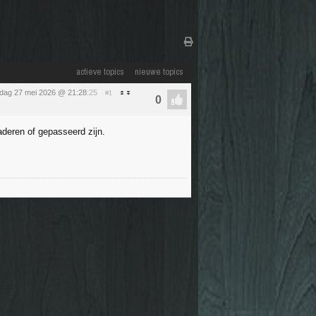
actieve topics
nieuwe topics
dag 27 mei 2026 @ 21:28
:25
#1
aderen of gepasseerd zijn.