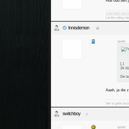
Hoe oud ben j
🇨🇳🇻🇳🇱🇦🇨
Let the ruling cl
Innisdemon
quote:
[..]
Ze zi
De la
Aaah, ja die zi
'Me' is géén bez
switchboy
quote: