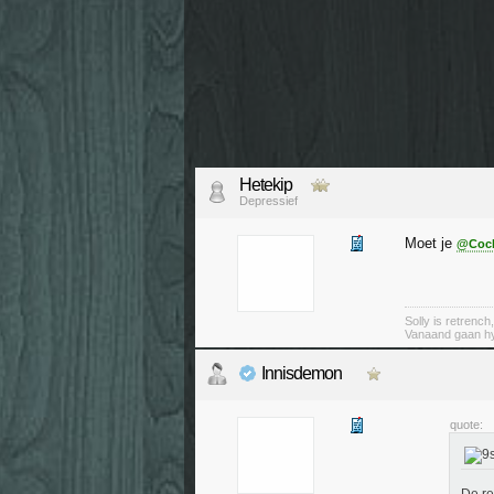
Hetekip
Depressief
Moet je
@Coc
Solly is retrench
Vanaand gaan hy
Innisdemon
quote: