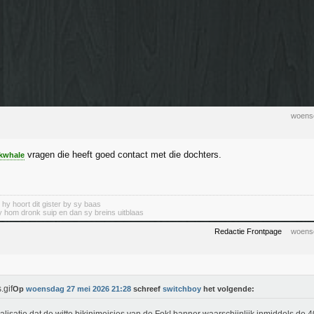
woens
vragen die heeft goed contact met die dochters.
kwhale
, hy hoort dit gister by sy baas
 hom dronk suip en dan sy breins uitblaas
Redactie Frontpage
woens
Op
woensdag 27 mei 2026 21:28
schreef
switchboy
het volgende: