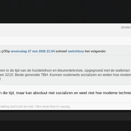
donder
Op
woensdag 27 mei 2026 21:54
schreef
switchboy
het volgende:
en in de tijd van de huistelefoon en kleurentelevisie, opgegroeid met de walkma
en 3210. Beste generatie TBH. Kunnen ouderwets socializen en weten hoe modern
!
n die tijd, maar kan absoluut niet socializen en weet niet hoe moderne technie
talking and truth be told, I like what they're saying.