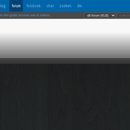
log
forum
fotoboek
chat
zoeken
dm
om een gratis account aan te maken
.