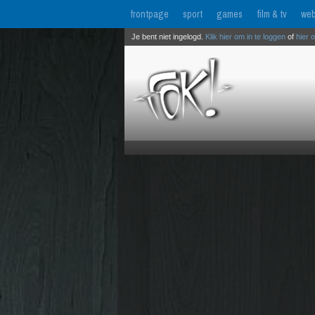
frontpage
sport
games
film & tv
web
Je bent niet ingelogd.
Klik hier om in te loggen
of
hier 