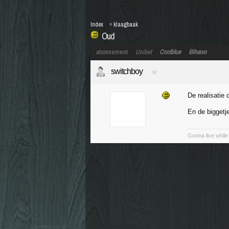
Index
»
klaagbaak
Oud
abonnement
Unibet
Coolblue
Bitvavo
switchboy
De realisatie 
En de biggetj
Gonna live while 