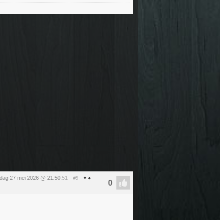
dag 27 mei 2026 @ 21:50
:51
#5