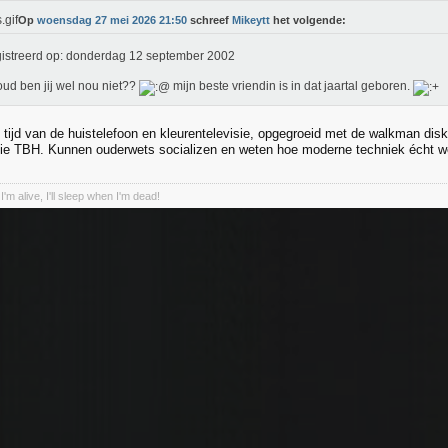
Op
woensdag 27 mei 2026 21:50
schreef
Mikeytt
het volgende:
istreerd op: donderdag 12 september 2002
ud ben jij wel nou niet??
mijn beste vriendin is in dat jaartal geboren.
 tijd van de huistelefoon en kleurentelevisie, opgegroeid met de walkman d
ie TBH. Kunnen ouderwets socializen en weten hoe moderne techniek écht w
I'm alive, I'll sleep when I'm dead!