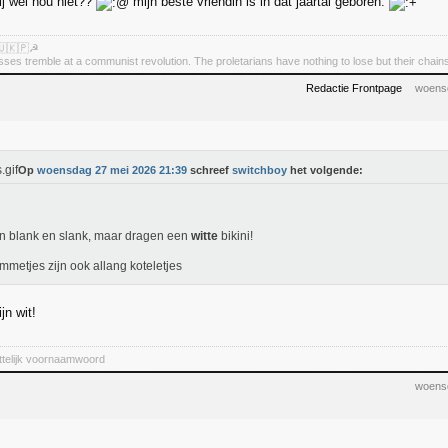
ij wel nou niet??
mijn beste vriendin is in dat jaartal geboren.
🇺🇰🇵☭
asses tremble at a communist revolution. The proletarians have nothing to lose but their chain
Redactie Frontpage
woens
Op
woensdag 27 mei 2026 21:39
schreef
switchboy
het volgende:
jn blank en slank, maar dragen een
witte
bikini!
mmetjes zijn ook allang koteletjes
jn wit!
ittelijk voornaamwoord
woens