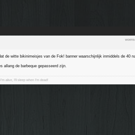
woens
dat de witte bikinimeisjes van de Fok! banner waarschijnlijk inmiddels de 40 n
es allang de barbeque gepasseerd zijn.
I'm alive, I'll sleep when I'm dead!