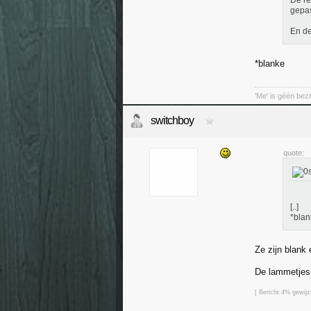
De re
gepas
En de
*blanke
'Me' is géén bez
switchboy
quote:
[..]
*blan
Ze zijn blank
De lammetjes 
[ Bericht 4% gewij