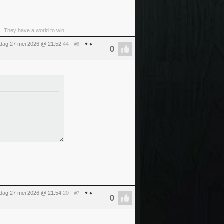
s. They have a world to win.
dag 27 mei 2026 @ 21:52
:44
#6
dag 27 mei 2026 @ 21:54
:20
#7