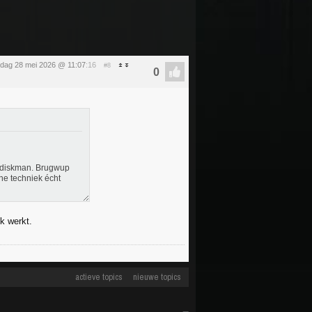
dag 28 mei 2026 @ 11:07
:16
#8
n diskman. Brugwup
e techniek écht
k werkt.
actieve topics
nieuwe topics