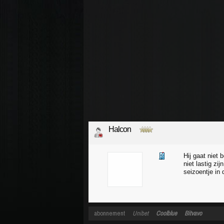
Halcon
Hij gaat niet 
niet lastig zi
seizoentje in
abonnement
Unibet
Coolblue
Bitvavo