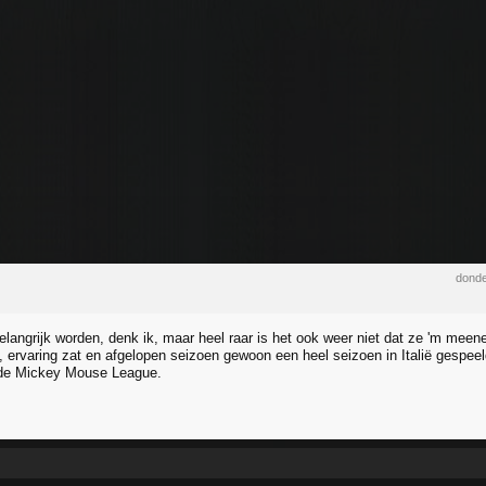
donde
belangrijk worden, denk ik, maar heel raar is het ook weer niet dat ze 'm meen
jn, ervaring zat en afgelopen seizoen gewoon een heel seizoen in Italië gespe
 de Mickey Mouse League.