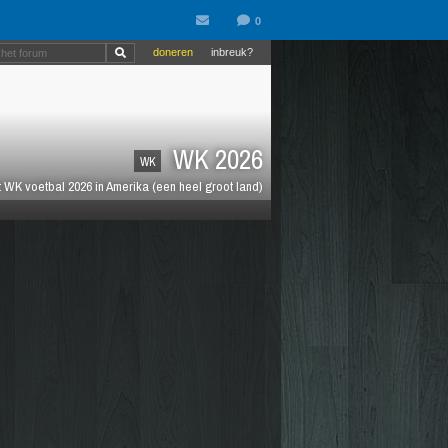
doneren
inbreuk?
WK 2026
WK
 WK voetbal 2026 in Amerika (een heel groot land)