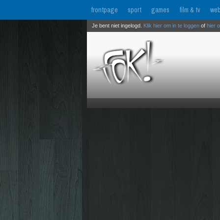
frontpage
sport
games
film & tv
web
Je bent niet ingelogd.
Klik hier om in te loggen
of
hier 