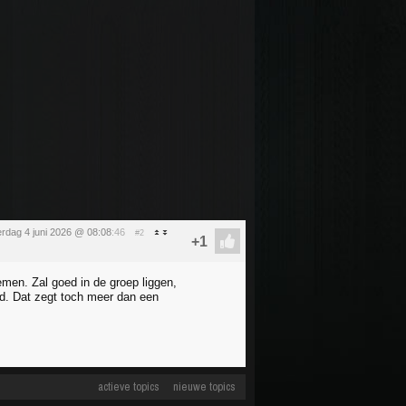
rdag 4 juni 2026 @ 08:08
:46
#2
emen. Zal goed in de groep liggen,
eld. Dat zegt toch meer dan een
actieve topics
nieuwe topics