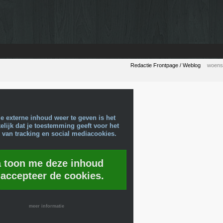
Redactie Frontpage / Weblog
woens
e externe inhoud weer te geven is het
lijk dat je toestemming geeft voor het
 van tracking en social mediacookies.
a toon me deze inhoud
 accepteer de cookies.
meer informatie