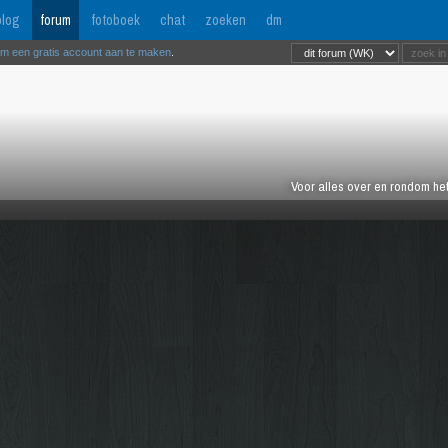
log
forum
fotoboek
chat
zoeken
dm
om een gratis account aan te maken
.
Voor alles over en rondom het