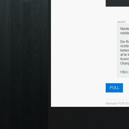
quote:
Mart
midde
De Ro
richt
beken
af te
Koema
Oranj
https
POLL
Winnaar FOK-Ere