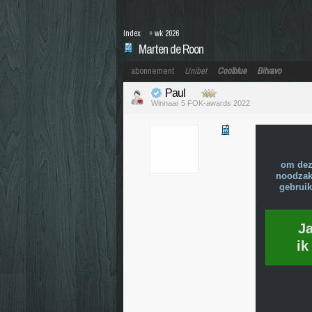
Index
»
wk 2026
Marten de Roon
abonnement
Unibet
Coolblue
Bitvavo
Paul
Winnaar 5 FOK-awards 2022
om dez
noodzake
gebruik
J
ik