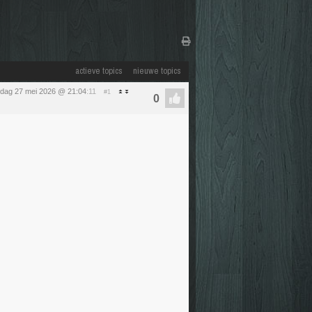
actieve topics
nieuwe topics
dag 27 mei 2026 @ 21:04
:11
#1