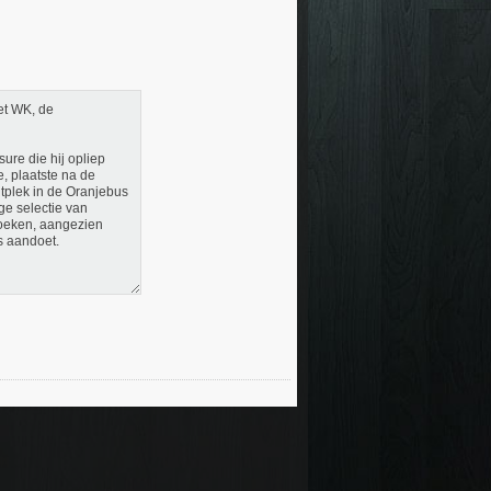
t WK, de
re die hij opliep
e, plaatste na de
tplek in de Oranjebus
ge selectie van
boeken, aangezien
s aandoet.