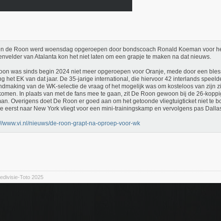
en de Roon werd woensdag opgeroepen door bondscoach Ronald Koeman voor he
nvelder van Atalanta kon het niet laten om een grapje te maken na dat nieuws.
on was sinds begin 2024 niet meer opgeroepen voor Oranje, mede door een blessu
ing het EK van dat jaar. De 35-jarige international, die hiervoor 42 interlands speeld
dmaking van de WK-selectie de vraag of het mogelijk was om kosteloos van zijn zi
 komen. In plaats van met de fans mee te gaan, zit De Roon gewoon bij de 26-koppi
n. Overigens doet De Roon er goed aan om het getoonde vliegtuigticket niet te 
e eerst naar New York vliegt voor een mini-trainingskamp en vervolgens pas Dalla
://www.vi.nl/nieuws/de-roon-grapt-na-oproep-voor-wk
divisie-Toto 2025