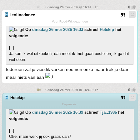
• dinsdag 26 mei 2026 @ 16:41 • 15
leolinedance
Voor Rood-Wit gezongen
Op
dinsdag 26 mei 2026 16:33
schreef
Hetekip
het
volgende:
[..]
Ja kan ik wel uitzoeken, dan moet ik friet gaan bestellen, ik ga dat
wel doen.
Iedereen zal je viesdik varken noemen enzo maar trek je daar
maar niets van aan
• dinsdag 26 mei 2026 @ 16:42 • 16
Hetekip
Depressief
Op
dinsdag 26 mei 2026 16:39
schreef
Tja..1986
het
volgende:
[..]
Oke, maar werk jij ook gratis dan?