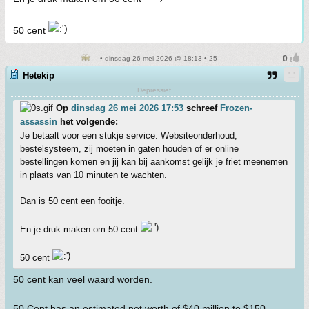
50 cent
• dinsdag 26 mei 2026 @ 18:13 • 25
Hetekip
Depressief
Op
dinsdag 26 mei 2026 17:53
schreef
Frozen-
assassin
het volgende:
Je betaalt voor een stukje service. Websiteonderhoud,
bestelsysteem, zij moeten in gaten houden of er online
bestellingen komen en jij kan bij aankomst gelijk je friet meenemen
in plaats van 10 minuten te wachten.
Dan is 50 cent een fooitje.
En je druk maken om 50 cent
50 cent
50 cent kan veel waard worden.
50 Cent has an estimated net worth of $40 million to $150