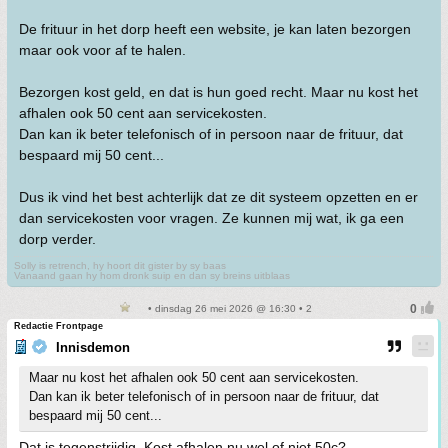
De frituur in het dorp heeft een website, je kan laten bezorgen
maar ook voor af te halen.
Bezorgen kost geld, en dat is hun goed recht. Maar nu kost het
afhalen ook 50 cent aan servicekosten.
Dan kan ik beter telefonisch of in persoon naar de frituur, dat
bespaard mij 50 cent...
Dus ik vind het best achterlijk dat ze dit systeem opzetten en er
dan servicekosten voor vragen. Ze kunnen mij wat, ik ga een
dorp verder.
Solly is retrench, hy hoort dit gister by sy baas
Vanaand gaan hy hom dronk suip en dan sy breins uitblaas
• dinsdag 26 mei 2026 @ 16:30 • 2
Redactie Frontpage
Innisdemon
Maar nu kost het afhalen ook 50 cent aan servicekosten.
Dan kan ik beter telefonisch of in persoon naar de frituur, dat
bespaard mij 50 cent...
Dat is tegenstrijdig. Kost afhalen nu wel of niet 50c?