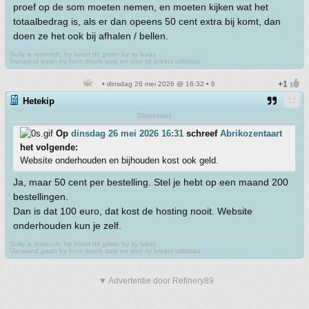
proef op de som moeten nemen, en moeten kijken wat het
totaalbedrag is, als er dan opeens 50 cent extra bij komt, dan
doen ze het ook bij afhalen / bellen.
Solly is retrench, hy hoort dit gister by sy baas
Vanaand gaan hy hom dronk suip en dan sy breins uitblaas
• dinsdag 26 mei 2026 @ 16:32 • 6
Hetekip
Depressief
Op
dinsdag 26 mei 2026 16:31
schreef
Abrikozentaart
het volgende:
Website onderhouden en bijhouden kost ook geld.
Ja, maar 50 cent per bestelling. Stel je hebt op een maand 200
bestellingen.
Dan is dat 100 euro, dat kost de hosting nooit. Website
onderhouden kun je zelf.
Solly is retrench, hy hoort dit gister by sy baas
Vanaand gaan hy hom dronk suip en dan sy breins uitblaas
▼ Advertentie door Refinery89