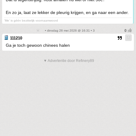
En zo ja, laat ze lekker de pleurig krijgen, en ga naar een ander.
'Me' is géén bezittelijk voornaamwoord
• dinsdag 26 mei 2026 @ 16:31 • 3
111210
Ga je toch gewoon chinees halen
▼ Advertentie door Refinery89