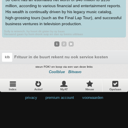
million, according to various financial and entertainment reports.
His wealth is continually driven by his legacy music catalog,
high-grossing tours (such as the Final Lap Tour), and successful
business ventures in television production.
Solly is retrench, hy hoort dit gister by sy baas
Vanaand gaan hy hom dronk suip en dan sy breins uitblaas
1
2
Frituur in de buurt rekent nu ook service kosten
klb
steun FOK! en koop via een van deze links
Coolblue
Bitvavo
Index
Actief
MyAT
Nieuw
Opslaan
privacy
•
premium account
•
voorwaarden