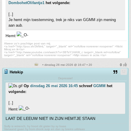
DombohetOlifantje1
het volgende:
[..]
Je hemt mijn toestemming, trek je niks van GGMM zijn mening
aan aub.
Hemt
Alweer zo'n prachtige post van mij.
<a href="http://puu.sh/3kNmL" target="_blank" rel="nofollow norererer noopener" >Nicki
Minaj en ik</a>
<a href="http://www.youtube.com/watch?v=3BTsY1HAW_c target=_blank rel=nofollow"
target="_blank" rel="nofollow norererer noopener" >Mijn vissen in actie.</a>
• dinsdag 26 mei 2026 @ 16:47 • 20
Hetekip
Depressief
Op
dinsdag 26 mei 2026 16:45
schreef
GGMM
het
volgende:
[..]
Hemt
LAAT DE LEEUW NIET IN ZIJN HEMTJE STAAN
Solly is retrench, hy hoort dit gister by sy baas
Vanaand gaan hy hom dronk suip en dan sy breins uitblaas