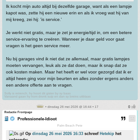
Ik kocht mijn auto altijd bij dezelfde garage, want als een lampje
kapot was, zette hij een nieuwe erin en als ik vroeg wat hij van
mij kreeg, zei hij: 'is service.'
Je werkt niet gratis, maar je zet je energie/tijd in, om een betere
service-ervaring te creëren. Wanneer je daar geld voor gaat
vragen is het geen service meer.
Nu bij garages vind ik niet dat ze allemaal, maar gratis lampjes
moeten vervangen, leuk als ze dat doen, maar ik snap dat ze
ook kosten maken. Maar het heeft er wel voor gezorgd dat ik er
altijd heen ging voor mijn beurten en alles zonder ergens anders
een andere offerte aan te vragen.
Solly is retrench, hy hoort dit gister by sy baas
Vanaand gaan hy hom dronk suip en dan sy breins uitblaas
• dinsdag 26 mei 2026 @ 16:44 • 17
Redactie Frontpage
Professionele-Idioot
Palm Beach Pete
Op
dinsdag 26 mei 2026 16:33
schreef
Hetekip
het
volgende: