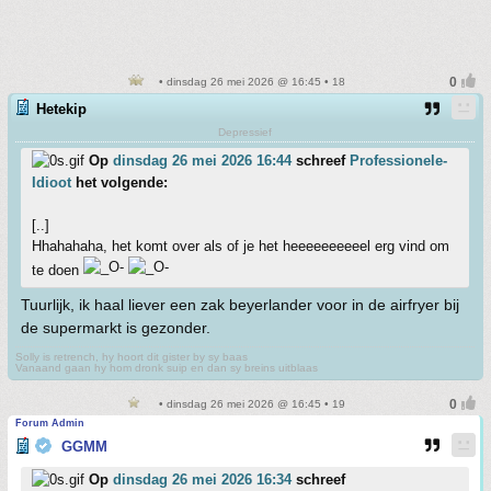
• dinsdag 26 mei 2026 @ 16:45 • 18
Hetekip
Depressief
Op
dinsdag 26 mei 2026 16:44
schreef
Professionele-
Idioot
het volgende:
[..]
Hhahahaha, het komt over als of je het heeeeeeeeeel erg vind om
te doen
Tuurlijk, ik haal liever een zak beyerlander voor in de airfryer bij
de supermarkt is gezonder.
Solly is retrench, hy hoort dit gister by sy baas
Vanaand gaan hy hom dronk suip en dan sy breins uitblaas
• dinsdag 26 mei 2026 @ 16:45 • 19
Forum Admin
GGMM
Op
dinsdag 26 mei 2026 16:34
schreef