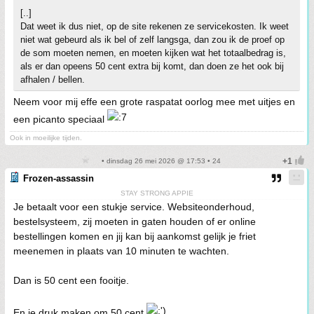
[..]
Dat weet ik dus niet, op de site rekenen ze servicekosten. Ik weet
niet wat gebeurd als ik bel of zelf langsga, dan zou ik de proef op
de som moeten nemen, en moeten kijken wat het totaalbedrag is,
als er dan opeens 50 cent extra bij komt, dan doen ze het ook bij
afhalen / bellen.
Neem voor mij effe een grote raspatat oorlog mee met uitjes en
een picanto speciaal
Ook in moeilijke tijden.
• dinsdag 26 mei 2026 @ 17:53 • 24
Frozen-assassin
STAY STRONG APPIE
Je betaalt voor een stukje service. Websiteonderhoud,
bestelsysteem, zij moeten in gaten houden of er online
bestellingen komen en jij kan bij aankomst gelijk je friet
meenemen in plaats van 10 minuten te wachten.
Dan is 50 cent een fooitje.
En je druk maken om 50 cent