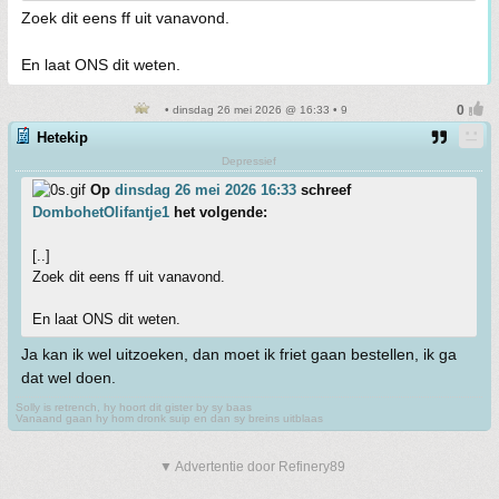
Zoek dit eens ff uit vanavond.
En laat ONS dit weten.
• dinsdag 26 mei 2026 @ 16:33 • 9
Hetekip
Depressief
Op
dinsdag 26 mei 2026 16:33
schreef
DombohetOlifantje1
het volgende:
[..]
Zoek dit eens ff uit vanavond.
En laat ONS dit weten.
Ja kan ik wel uitzoeken, dan moet ik friet gaan bestellen, ik ga
dat wel doen.
Solly is retrench, hy hoort dit gister by sy baas
Vanaand gaan hy hom dronk suip en dan sy breins uitblaas
▼ Advertentie door Refinery89