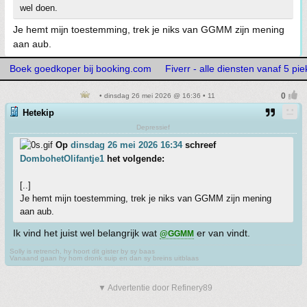
wel doen.
Je hemt mijn toestemming, trek je niks van GGMM zijn mening
aan aub.
Boek goedkoper bij booking.com
Fiverr - alle diensten vanaf 5 pie
• dinsdag 26 mei 2026 @ 16:36 • 11
Hetekip
Depressief
Op
dinsdag 26 mei 2026 16:34
schreef
DombohetOlifantje1
het volgende:
[..]
Je hemt mijn toestemming, trek je niks van GGMM zijn mening
aan aub.
Ik vind het juist wel belangrijk wat
er van vindt.
@GGMM
Solly is retrench, hy hoort dit gister by sy baas
Vanaand gaan hy hom dronk suip en dan sy breins uitblaas
▼ Advertentie door Refinery89