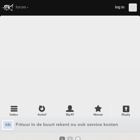
forum
log in
Index
Actief
MyAT
Nieuw
Reply
Frituur in de buurt rekent nu ook service kosten
klb
1
2