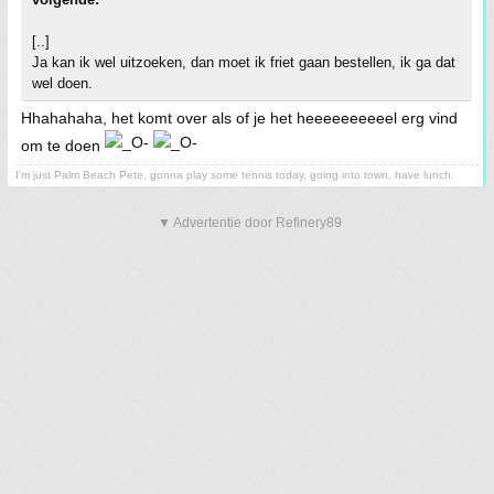
[..]
Ja kan ik wel uitzoeken, dan moet ik friet gaan bestellen, ik ga dat
wel doen.
Hhahahaha, het komt over als of je het heeeeeeeeeel erg vind
om te doen
I'm just Palm Beach Pete, gonna play some tennis today, going into town, have lunch.
▼ Advertentie door Refinery89