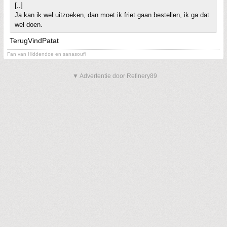
[..]
Ja kan ik wel uitzoeken, dan moet ik friet gaan bestellen, ik ga dat
wel doen.
TerugVindPatat
Fan van Hiddendoe en sanasoufi
▼ Advertentie door Refinery89