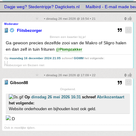
Dagje weg? Stedentripje? Dagtickets.nl
Mailbird - E-mail made bea
• dinsdag 26 mei 2026 @ 16:54 • 21
Moderator
Flitsbezorger
Binnen een kwartier bij je!
Ga gewoon precies dezelfde zooi van de Makro of Sligro halen
en dan zelf in tuin frituren
@Plompzakker
Op
maandag 16 december 2024 21:05
schreef
GGMM
het volgende:
[..]
Flitsbezorger en Bezsen niet
• dinsdag 26 mei 2026 @ 17:09 • 22
Gibson88
Ongekend.
Op
dinsdag 26 mei 2026 16:31
schreef
Abrikozentaart
het volgende:
Website onderhouden en bijhouden kost ook geld.
Ook in moeilijke tijden.