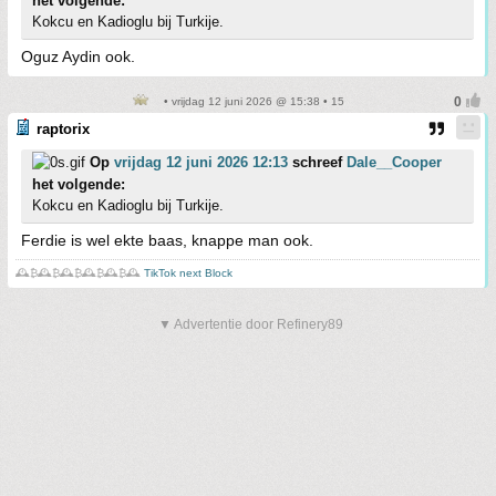
het volgende:
Kokcu en Kadioglu bij Turkije.
Oguz Aydin ook.
• vrijdag 12 juni 2026 @ 15:38 • 15
raptorix
Op
vrijdag 12 juni 2026 12:13
schreef
Dale__Cooper
het volgende:
Kokcu en Kadioglu bij Turkije.
Ferdie is wel ekte baas, knappe man ook.
🕰️₿🕰️₿🕰️₿🕰️₿🕰️₿🕰️
TikTok next Block
▼ Advertentie door Refinery89