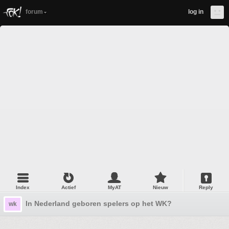
forum
log in
Index
Actief
MyAT
Nieuw
Reply
In Nederland geboren spelers op het WK?
wk