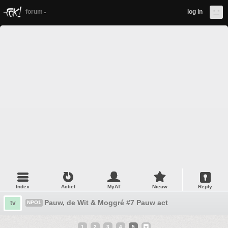
forum
log in
Index
Actief
MyAT
Nieuw
Reply
Pauw, de Wit & Moggré #7 Pauw act
tv
NPO1
1
2
3
4
5