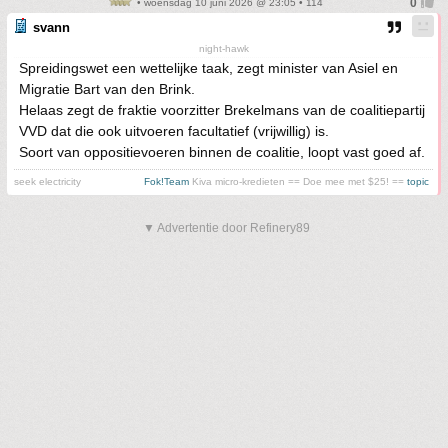
• woensdag 10 juni 2026 @ 23:05 • 114
svann
night-hawk
Spreidingswet een wettelijke taak, zegt minister van Asiel en
Migratie Bart van den Brink.
Helaas zegt de fraktie voorzitter Brekelmans van de coalitiepartij
VVD dat die ook uitvoeren facultatief (vrijwillig) is.
Soort van oppositievoeren binnen de coalitie, loopt vast goed af.
seek electricity
Fok!Team
Kiva micro-kredieten == Doe mee met $25! ==
topic
▼ Advertentie door Refinery89