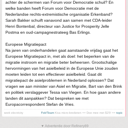
achter de schermen van Forum voor Democratie schuil? En
welke banden heeft Forum voor Democratie met de
Nederlandse rechts-extremistische organisatie Erkenband?
Sarah Bakker schuift vanavond aan samen met CDA-leider
Henri Bontenbal, directeur van Justice for Prosperity Jelle
Postma en oud-campagnestrateeg Bas Erlings.
Europese Migratiepact
Na jaren van onderhandelen gaat aanstaande vrijdag gaat het
Europese Migratiepact in, met als doel: het beperken van de
migratie instroom en migratie beter beheersen. Grootschalige
hervormingen van het asielbeleid in de Europese Unie zouden
moeten leiden tot een effectiever asielbeleid. Gaat dit
migratiepact de asielproblemen in Nederland oplossen? Dat
vragen we aan minister van Asiel en Migratie, Bart van den Brink
en politiek verslaggever Tessa van Viegen. En hoe gaan andere
landen dit aanpakken? Dat bespreken we met
Europacorrespondent Stefan de Vries.
seek electricity
Fok!Team
Kiva micro-kredieten == Doe mee met $25! ==
topic
▼ Advertentie door Refinery89