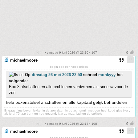
• dinsdag 9 juni 2026 @ 23:16 • 107
michaelmoore
begin ook een voedselbos
Op
dinsdag 26 mei 2026 22:50
schreef
monkyyy
het
volgende:
Box 3 afschaffen en alle problemen verdwijnen als sneeuw voor de
zon
hele boxenstelsel afschaffen en alle kapitaal gelijk behandelen
Er gaat niets boven lekker in de zon zitten in de achtertuin met een heel koud glas bier ,
als je al 75 jaar bent en nog gezond, laat ze maar lachen de sukkels
• dinsdag 9 juni 2026 @ 23:18 • 108
michaelmoore
begin ook een voedselbos