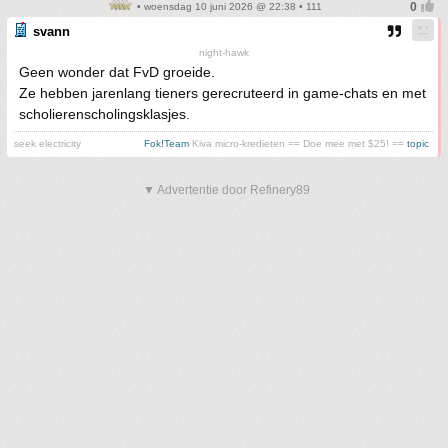
• woensdag 10 juni 2026 @ 22:38 • 111
svann
night-hawk
Geen wonder dat FvD groeide.
Ze hebben jarenlang tieners gerecruteerd in game-chats en met
scholierenscholingsklasjes.
seek electricity
Fok!Team
Kiva micro-kredieten == Doe mee met $25! ==
topic
▼ Advertentie door Refinery89