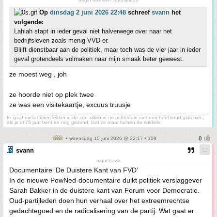
Op
dinsdag 2 juni 2026 22:48
schreef
svann
het
volgende:
Lahlah stapt in ieder geval niet halverwege over naar het
bedrijfsleven zoals menig VVD-er.
Blijft dienstbaar aan de politiek, maar toch was de vier jaar in ieder
geval grotendeels volmaken naar mijn smaak beter geweest.
ze moest weg , joh
ze hoorde niet op plek twee
ze was een visitekaartje, excuus truusje
Er gaat niets boven lekker in de zon zitten in de achtertuin met een heel koud glas bier ,
als je al 75 jaar bent en nog gezond, laat ze maar lachen de sukkels
• woensdag 10 juni 2026 @ 22:17 • 109
svann
night-hawk
Documentaire ‘De Duistere Kant van FVD’
In de nieuwe PowNed-documentaire duikt politiek verslaggever
Sarah Bakker in de duistere kant van Forum voor Democratie.
Oud-partijleden doen hun verhaal over het extreemrechtse
gedachtegoed en de radicalisering van de partij. Wat gaat er