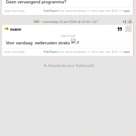
Geen vervangend programma?
seek electricity
Fok!Team
Kiva micro-kredieten == Doe mee met $25! ==
topic
• woensdag 10 juni 2026 @ 23:32 • 117
svann
night-hawk
Voor vandaag: welterusten straks
seek electricity
Fok!Team
Kiva micro-kredieten == Doe mee met $25! ==
topic
▼ Advertentie door Refinery89