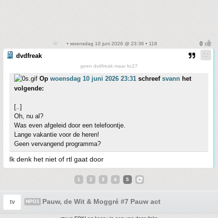
• woensdag 10 juni 2026 @ 23:36 • 118
dvdfreak
geen dvdfreak maar kc27
Op
woensdag 10 juni 2026 23:31
schreef
svann
het
volgende:
[..]
Oh, nu al?
Was even afgeleid door een telefoontje.
Lange vakantie voor de heren!
Geen vervangend programma?
Ik denk het niet of rtl gaat door
1
2
3
4
5
Pauw, de Wit & Moggré #7 Pauw act
tv
NPO1