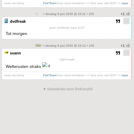
seek electricity
Fok!Team
Kiva micro-kredieten == Doe mee met $25! ==
topic
• dinsdag 9 juni 2026 @ 23:11 • 105
dvdfreak
geen dvdfreak maar kc27
Tot morgen
• dinsdag 9 juni 2026 @ 23:12 • 106
svann
night-hawk
Welterusten straks
seek electricity
Fok!Team
Kiva micro-kredieten == Doe mee met $25! ==
topic
▼ Advertentie door Refinery89