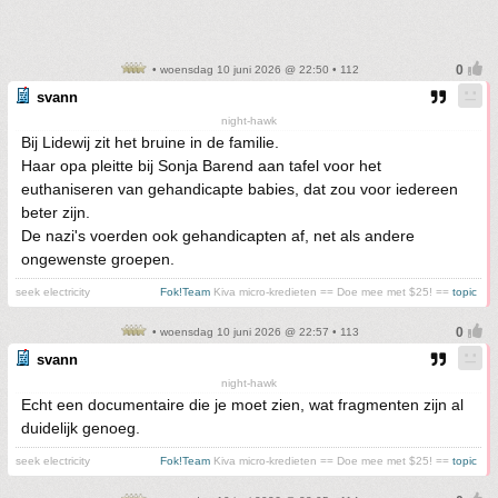
• woensdag 10 juni 2026 @ 22:50 • 112
svann
night-hawk
Bij Lidewij zit het bruine in de familie.
Haar opa pleitte bij Sonja Barend aan tafel voor het
euthaniseren van gehandicapte babies, dat zou voor iedereen
beter zijn.
De nazi's voerden ook gehandicapten af, net als andere
ongewenste groepen.
seek electricity
Fok!Team
Kiva micro-kredieten == Doe mee met $25! ==
topic
• woensdag 10 juni 2026 @ 22:57 • 113
svann
night-hawk
Echt een documentaire die je moet zien, wat fragmenten zijn al
duidelijk genoeg.
seek electricity
Fok!Team
Kiva micro-kredieten == Doe mee met $25! ==
topic