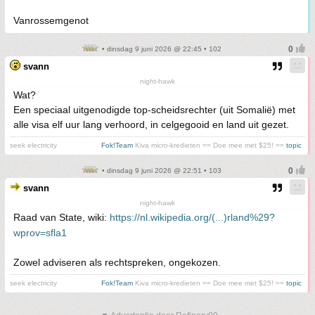
Vanrossemgenot
• dinsdag 9 juni 2026 @ 22:45 • 102
svann
night-hawk
Wat?
Een speciaal uitgenodigde top-scheidsrechter (uit Somalië) met
alle visa elf uur lang verhoord, in celgegooid en land uit gezet.
seek electricity
Fok!Team
Kiva micro-kredieten == Doe mee met $25! ==
topic
• dinsdag 9 juni 2026 @ 22:51 • 103
svann
night-hawk
Raad van State, wiki:
https://nl.wikipedia.org/(...)rland%29?
wprov=sfla1
Zowel adviseren als rechtspreken, ongekozen.
seek electricity
Fok!Team
Kiva micro-kredieten == Doe mee met $25! ==
topic