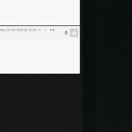
sdag 12 mei 2026 @ 14:25
:15
#7