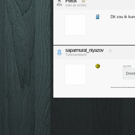
Perox
(niet de echte)
Dit zou ik ku
saparmurat_niyazov
Türkmenbashi
quote:
Dronk
~~~~~~~~~~