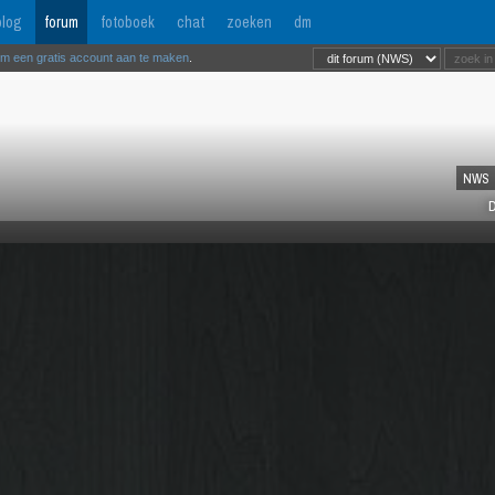
log
forum
fotoboek
chat
zoeken
dm
om een gratis account aan te maken
.
NWS
D