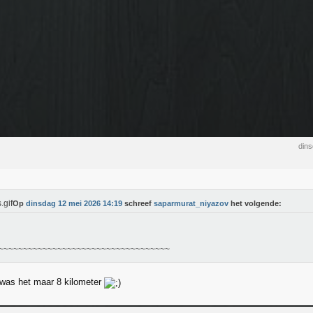
din
Op
dinsdag 12 mei 2026 14:19
schreef
saparmurat_niyazov
het volgende:
~~~~~~~~~~~~~~~~~~~~~~~~~~~~~~~~~~~
was het maar 8 kilometer