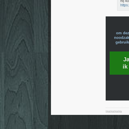
hij 4
https
om dez
noodzake
gebruik
J
ik
blablablabla