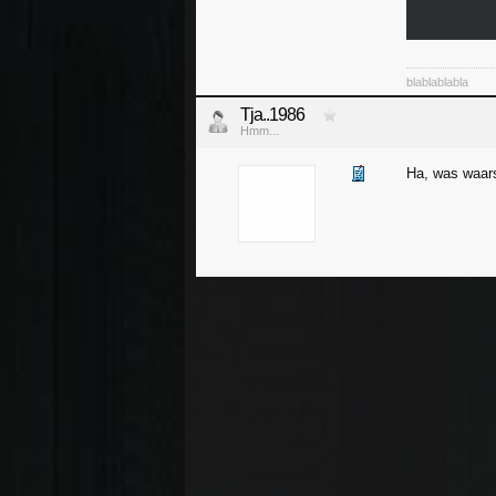
blablablabla
Tja..1986
Hmm...
Ha, was waars