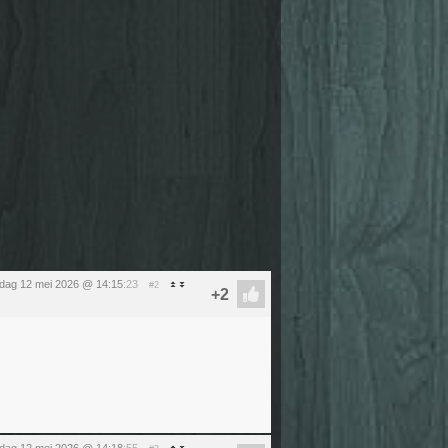
sdag 12 mei 2026 @ 14:15
:23
#2