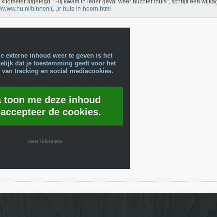
0 kilometer afgelegd. "Hij kwam in ieder geval weer nuchter thuis", schrijft een wijka
://www.nu.nl/binnenl(...)r-huis-in-hoorn.html
e externe inhoud weer te geven is het
lijk dat je toestemming geeft voor het
 van tracking en social mediacookies.
a toon me deze inhoud
 accepteer de cookies.
meer informatie