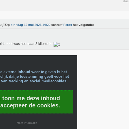
din
Op
dinsdag 12 mei 2026 14:20
schreef
Perox
het volgende:
sbreed was het maar 8 kilometer
e externe inhoud weer te geven is het
lijk dat je toestemming geeft voor het
 van tracking en social mediacookies.
a toon me deze inhoud
 accepteer de cookies.
meer informatie