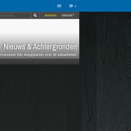
doneren
inbreuk?
Nieuws & Achtergronden
iscussieer hier diepgaander over de actualiteiten.