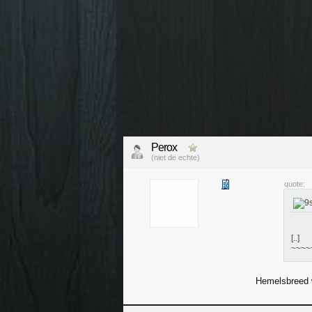
Perox
(niet de echte)
quote:
[..]
~~~~
Hemelsbreed 