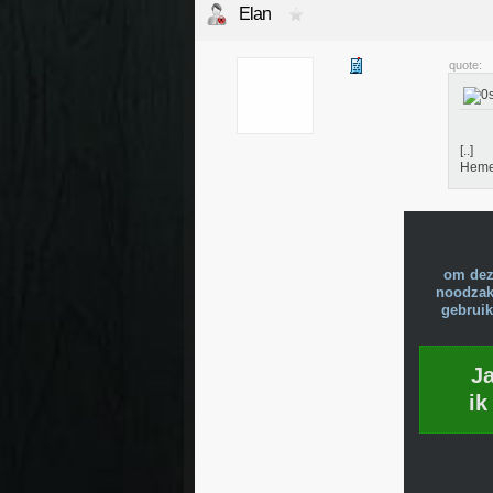
Elan
quote:
[..]
Hemel
om dez
noodzake
gebruik
J
ik