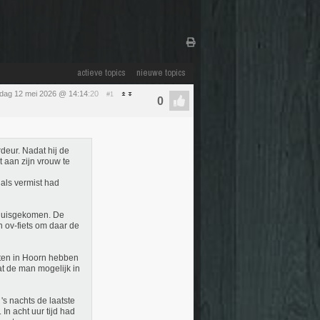
actieve topics
nieuwe topics
sdag 12 mei 2026 @ 14:14
:20
#1
deur. Nadat hij de
t aan zijn vrouw te
als vermist had
thuisgekomen. De
n ov-fiets om daar de
nten in Hoorn hebben
at de man mogelijk in
s nachts de laatste
In acht uur tijd had