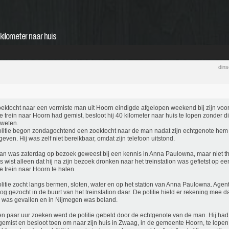
kilometer naar huis
din
ektocht naar een vermiste man uit Hoorn eindigde afgelopen weekend bij zijn voor
te trein naar Hoorn had gemist, besloot hij 40 kilometer naar huis te lopen zonder di
 weten.
litie begon zondagochtend een zoektocht naar de man nadat zijn echtgenote hem 
even. Hij was zelf niet bereikbaar, omdat zijn telefoon uitstond.
n was zaterdag op bezoek geweest bij een kennis in Anna Paulowna, maar niet 
s wist alleen dat hij na zijn bezoek dronken naar het treinstation was gefietst op ee
te trein naar Hoorn te halen.
litie zocht langs bermen, sloten, water en op het station van Anna Paulowna. Age
og gezocht in de buurt van het treinstation daar. De politie hield er rekening mee d
 was gevallen en in Nijmegen was beland.
n paar uur zoeken werd de politie gebeld door de echtgenote van de man. Hij had '
 gemist en besloot toen om naar zijn huis in Zwaag, in de gemeente Hoorn, te lopen. 