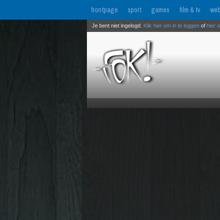
frontpage
sport
games
film & tv
web
Je bent niet ingelogd.
Klik hier om in te loggen
of
hier 