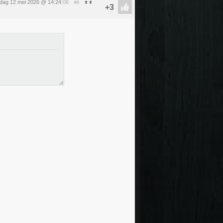
sdag 12 mei 2026 @ 14:24
:06
#6