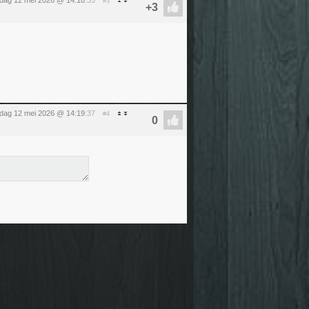
sdag 12 mei 2026 @ 14:18
:55
#3
sdag 12 mei 2026 @ 14:19
:37
#4