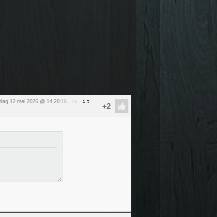
sdag 12 mei 2026 @ 14:20
:16
#5