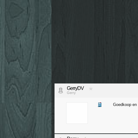
GerryDV
Gerry
Goedkoop en 