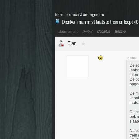
Index
»
nieuws & achtergronden
Dronken man mist laatste trein en loopt 40 
abonnement
Unibet
Coolblue
Bitvavo
Elan
quote:
De zo
laats
laten
De po
opgeg
De ma
kenni
laats
De po
ook n
slaap
Na ee
trein