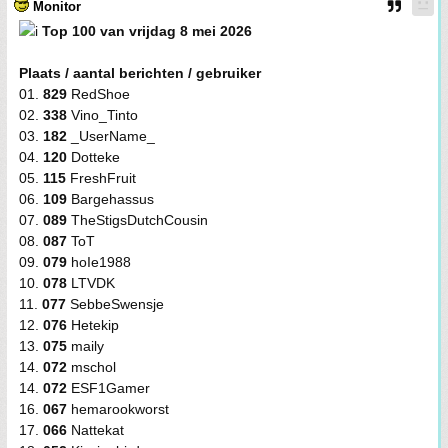
Monitor
Top 100 van vrijdag 8 mei 2026
Plaats / aantal berichten / gebruiker
01.
829
RedShoe
02.
338
Vino_Tinto
03.
182
_UserName_
04.
120
Dotteke
05.
115
FreshFruit
06.
109
Bargehassus
07.
089
TheStigsDutchCousin
08.
087
ToT
09.
079
hoIe1988
10.
078
LTVDK
11.
077
SebbeSwensje
12.
076
Hetekip
13.
075
maily
14.
072
mschol
14.
072
ESF1Gamer
16.
067
hemarookworst
17.
066
Nattekat