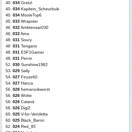
40.
034
Gretzl
40.
034
Kapitein_Scheurbuik
40.
034
MooieTop6
45.
033
Wrapster
46.
032
Ambtenaar030
46.
032
Ama
48.
031
Soury
48.
031
Tengano
48.
031
ESF1Gamer
48.
031
Perrin
52.
030
Sunshine1982
53.
029
Sally
54.
027
Firuze60
54.
027
Hanca
56.
026
hemarookworst
56.
026
Wotte
56.
026
Caland
56.
026
Digi2
60.
025
V-for-Vendetta
60.
025
Black_Baron
62.
024
Red_85