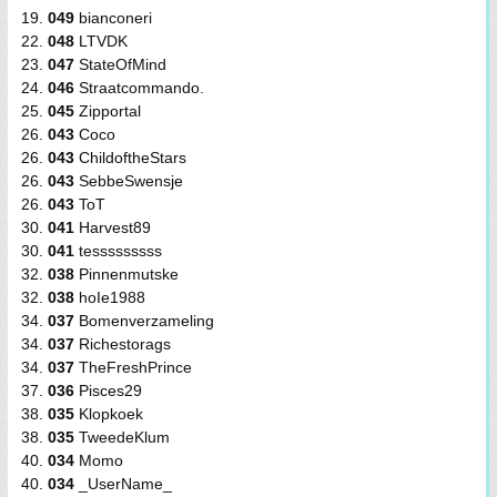
19.
049
bianconeri
22.
048
LTVDK
23.
047
StateOfMind
24.
046
Straatcommando.
25.
045
Zipportal
26.
043
Coco
26.
043
ChildoftheStars
26.
043
SebbeSwensje
26.
043
ToT
30.
041
Harvest89
30.
041
tesssssssss
32.
038
Pinnenmutske
32.
038
hoIe1988
34.
037
Bomenverzameling
34.
037
Richestorags
34.
037
TheFreshPrince
37.
036
Pisces29
38.
035
Klopkoek
38.
035
TweedeKlum
40.
034
Momo
40.
034
_UserName_