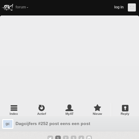
forum
log in
Index
Actief
MyAT
Nieuw
Reply
Dagcijfers #252 post eens een post
gc
1
2
3
4