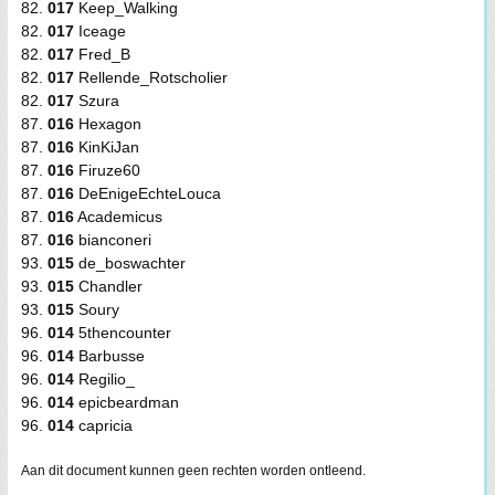
82.
017
Keep_Walking
82.
017
Iceage
82.
017
Fred_B
82.
017
Rellende_Rotscholier
82.
017
Szura
87.
016
Hexagon
87.
016
KinKiJan
87.
016
Firuze60
87.
016
DeEnigeEchteLouca
87.
016
Academicus
87.
016
bianconeri
93.
015
de_boswachter
93.
015
Chandler
93.
015
Soury
96.
014
5thencounter
96.
014
Barbusse
96.
014
Regilio_
96.
014
epicbeardman
96.
014
capricia
Aan dit document kunnen geen rechten worden ontleend.