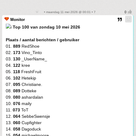
• maandag 11 mei 2026 @ 00:01 • 7
Monitor
Top 100 van zondag 10 mei 2026
Plaats / aantal berichten / gebruiker
01.
889
RedShoe
02.
173
Vino_Tinto
03.
130
_UserName_
04.
122
kree
05.
118
FreshFruit
06.
102
Hetekip
07.
095
Christiane.
08.
089
Dotteke
09.
080
ashardalan
10.
076
maily
11.
073
ToT
12.
064
SebbeSwensje
13.
060
Cupfighter
14.
058
Dagoduck
15.
054
michaelmoore