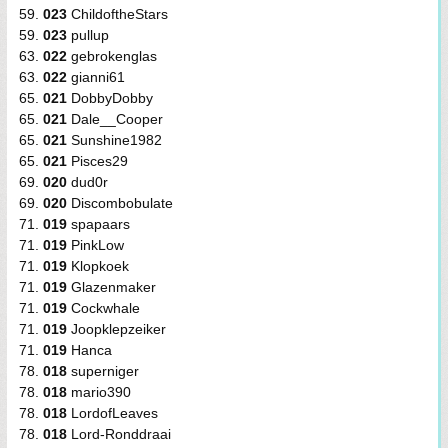
59.
023
ChildoftheStars
59.
023
pullup
63.
022
gebrokenglas
63.
022
gianni61
65.
021
DobbyDobby
65.
021
Dale__Cooper
65.
021
Sunshine1982
65.
021
Pisces29
69.
020
dud0r
69.
020
Discombobulate
71.
019
spapaars
71.
019
PinkLow
71.
019
Klopkoek
71.
019
Glazenmaker
71.
019
Cockwhale
71.
019
Joopklepzeiker
71.
019
Hanca
78.
018
superniger
78.
018
mario390
78.
018
LordofLeaves
78.
018
Lord-Ronddraai