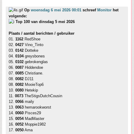
Op
woensdag 6 mei 2026 00:01
schreef
Monitor
het
volgende:
Top 100 van dinsdag 5 mei 2026
Plaats / aantal berichten / gebruiker
01.
1162
RedShoe
02.
0427
Vino_Tinto
03.
0142
Dotteke
04.
0104
greysbones
05.
0102
gebrokenglas
06.
0087
Hiddendoe
07.
0085
Christiane.
08.
0082
DJ11
08.
0082
MooieTop6
10.
0080
Hetekip
11.
0073
TheStigsDutchCousin
12.
0066
maily
13.
0063
hemarookworst
14.
0060
Pisces29
15.
0054
MadMaster
16.
0052
Moppie1982
17.
0050
Ama