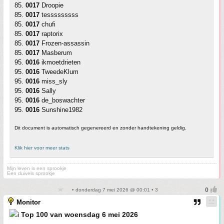
85.
0017
Droopie
85.
0017
tesssssssss
85.
0017
chufi
85.
0017
raptorix
85.
0017
Frozen-assassin
85.
0017
Masberum
95.
0016
ikmoetdrieten
95.
0016
TweedeKlum
95.
0016
miss_sly
95.
0016
Sally
95.
0016
de_boswachter
95.
0016
Sunshine1982
Dit document is automatisch gegenereerd en zonder handtekening geldig.
Klik hier voor meer stats
Mijn leven is een sprookje
Een duivels sprookje
• donderdag 7 mei 2026 @ 00:01 • 3
Monitor
Top 100 van woensdag 6 mei 2026