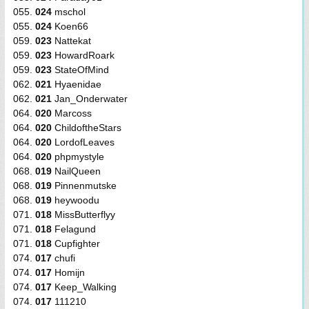
055.
024
mschol
055.
024
Koen66
059.
023
Nattekat
059.
023
HowardRoark
059.
023
StateOfMind
062.
021
Hyaenidae
062.
021
Jan_Onderwater
064.
020
Marcoss
064.
020
ChildoftheStars
064.
020
LordofLeaves
064.
020
phpmystyle
068.
019
NailQueen
068.
019
Pinnenmutske
068.
019
heywoodu
071.
018
MissButterflyy
071.
018
Felagund
071.
018
Cupfighter
074.
017
chufi
074.
017
Homijn
074.
017
Keep_Walking
074.
017
111210