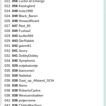
022.
056
Luctor.et.Emergo
022.
056
Kissingbird
024.
049
hoIe1988
024.
049
Black_Baron
026.
048
HowardRoark
027.
047
Red_85
028.
045
Fushia2
029.
043
lucifer666
029.
043
DerRabbit
031.
042
gianni61
032.
041
Soury
032.
041
DobbyDobby
034.
040
Symphonic
035.
039
ootjekatootje
035.
039
bianconeri
035.
039
Nattekat
038.
038
Gast_op_Afstand_GOA
038.
038
Nizno
038.
038
RobertoCarlos
038.
038
Mexicanobakker
042.
036
potjecreme
042.
036
ChildoftheStars