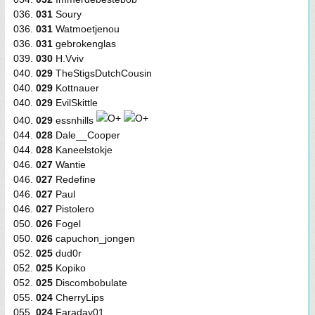
036.
031
Soury
036.
031
Watmoetjenou
036.
031
gebrokenglas
039.
030
H.Vviv
040.
029
TheStigsDutchCousin
040.
029
Kottnauer
040.
029
EvilSkittle
040.
029
essnhills
044.
028
Dale__Cooper
044.
028
Kaneelstokje
046.
027
Wantie
046.
027
Redefine
046.
027
Paul
046.
027
Pistolero
050.
026
Fogel
050.
026
capuchon_jongen
052.
025
dud0r
052.
025
Kopiko
052.
025
Discombobulate
055.
024
CherryLips
055.
024
Faraday01