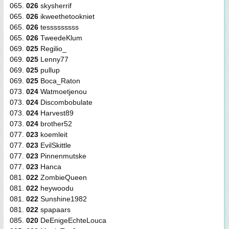
065.
026
skysherrif
065.
026
ikweethetookniet
065.
026
tesssssssss
065.
026
TweedeKlum
069.
025
Regilio_
069.
025
Lenny77
069.
025
pullup
069.
025
Boca_Raton
073.
024
Watmoetjenou
073.
024
Discombobulate
073.
024
Harvest89
073.
024
brother52
077.
023
koemleit
077.
023
EvilSkittle
077.
023
Pinnenmutske
077.
023
Hanca
081.
022
ZombieQueen
081.
022
heywoodu
081.
022
Sunshine1982
081.
022
spapaars
085.
020
DeEnigeEchteLouca