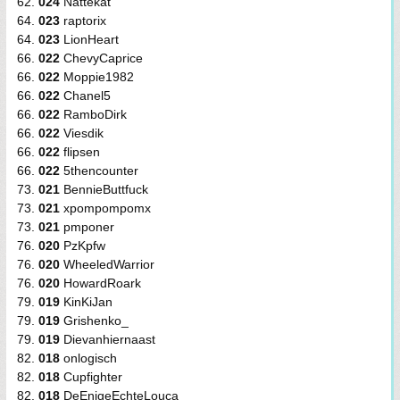
62.
024
Nattekat
64.
023
raptorix
64.
023
LionHeart
66.
022
ChevyCaprice
66.
022
Moppie1982
66.
022
Chanel5
66.
022
RamboDirk
66.
022
Viesdik
66.
022
flipsen
66.
022
5thencounter
73.
021
BennieButtfuck
73.
021
xpompompomx
73.
021
pmponer
76.
020
PzKpfw
76.
020
WheeledWarrior
76.
020
HowardRoark
79.
019
KinKiJan
79.
019
Grishenko_
79.
019
Dievanhiernaast
82.
018
onlogisch
82.
018
Cupfighter
82.
018
DeEnigeEchteLouca