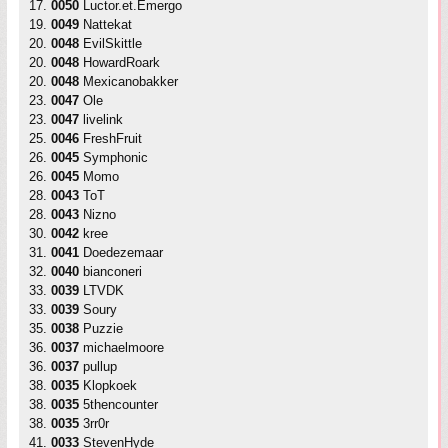
17.
0050
Luctor.et.Emergo
19.
0049
Nattekat
20.
0048
EvilSkittle
20.
0048
HowardRoark
20.
0048
Mexicanobakker
23.
0047
Ole
23.
0047
livelink
25.
0046
FreshFruit
26.
0045
Symphonic
26.
0045
Momo
28.
0043
ToT
28.
0043
Nizno
30.
0042
kree
31.
0041
Doedezemaar
32.
0040
bianconeri
33.
0039
LTVDK
33.
0039
Soury
35.
0038
Puzzie
36.
0037
michaelmoore
36.
0037
pullup
38.
0035
Klopkoek
38.
0035
5thencounter
38.
0035
3rr0r
41.
0033
StevenHyde