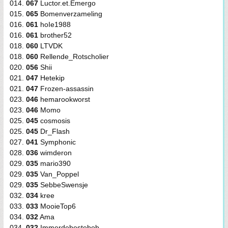
014.
067
Luctor.et.Emergo
015.
065
Bomenverzameling
016.
061
hoIe1988
016.
061
brother52
018.
060
LTVDK
018.
060
Rellende_Rotscholier
020.
056
Shii
021.
047
Hetekip
021.
047
Frozen-assassin
023.
046
hemarookworst
023.
046
Momo
025.
045
cosmosis
025.
045
Dr_Flash
027.
041
Symphonic
028.
036
wimderon
029.
035
mario390
029.
035
Van_Poppel
029.
035
SebbeSwensje
032.
034
kree
033.
033
MooieTop6
034.
032
Ama
034.
032
Immerdebestebob