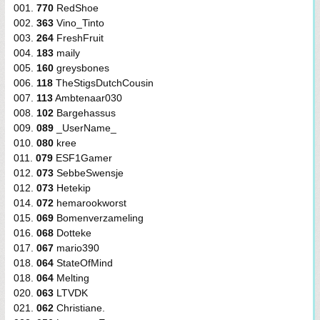
001.
770
RedShoe
002.
363
Vino_Tinto
003.
264
FreshFruit
004.
183
maily
005.
160
greysbones
006.
118
TheStigsDutchCousin
007.
113
Ambtenaar030
008.
102
Bargehassus
009.
089
_UserName_
010.
080
kree
011.
079
ESF1Gamer
012.
073
SebbeSwensje
012.
073
Hetekip
014.
072
hemarookworst
015.
069
Bomenverzameling
016.
068
Dotteke
017.
067
mario390
018.
064
StateOfMind
018.
064
Melting
020.
063
LTVDK
021.
062
Christiane.