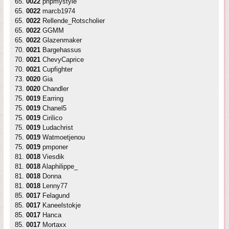
65.
0022
phpmystyle
65.
0022
marcb1974
65.
0022
Rellende_Rotscholier
65.
0022
GGMM
65.
0022
Glazenmaker
70.
0021
Bargehassus
70.
0021
ChevyCaprice
70.
0021
Cupfighter
73.
0020
Gia
73.
0020
Chandler
75.
0019
Earring
75.
0019
Chanel5
75.
0019
Cirilico
75.
0019
Ludachrist
75.
0019
Watmoetjenou
75.
0019
pmponer
81.
0018
Viesdik
81.
0018
Alaphilippe_
81.
0018
Donna
81.
0018
Lenny77
85.
0017
Felagund
85.
0017
Kaneelstokje
85.
0017
Hanca
85.
0017
Mortaxx