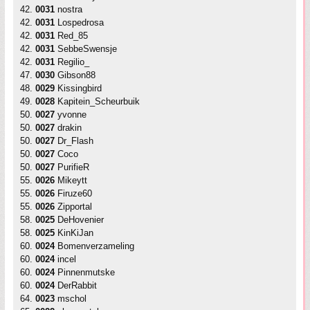
42.
0031
nostra
42.
0031
Lospedrosa
42.
0031
Red_85
42.
0031
SebbeSwensje
42.
0031
Regilio_
47.
0030
Gibson88
48.
0029
Kissingbird
49.
0028
Kapitein_Scheurbuik
50.
0027
yvonne
50.
0027
drakin
50.
0027
Dr_Flash
50.
0027
Coco
50.
0027
PurifieR
55.
0026
Mikeytt
55.
0026
Firuze60
55.
0026
Zipportal
58.
0025
DeHovenier
58.
0025
KinKiJan
60.
0024
Bomenverzameling
60.
0024
incel
60.
0024
Pinnenmutske
60.
0024
DerRabbit
64.
0023
mschol