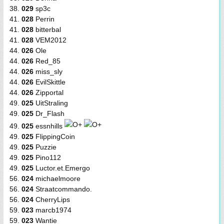
38.
029
sp3c
41.
028
Perrin
41.
028
bitterbal
41.
028
VEM2012
44.
026
Ole
44.
026
Red_85
44.
026
miss_sly
44.
026
EvilSkittle
44.
026
Zipportal
49.
025
UitStraling
49.
025
Dr_Flash
49.
025
essnhills
49.
025
FlippingCoin
49.
025
Puzzie
49.
025
Pino112
49.
025
Luctor.et.Emergo
56.
024
michaelmoore
56.
024
Straatcommando.
56.
024
CherryLips
59.
023
marcb1974
59.
023
Wantie