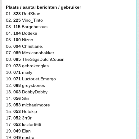
Plaats / aantal berichten / gebruiker
01.
828
RedShoe
02.
225
Vino_Tinto
03.
115
Bargehassus
04.
104
Dotteke
05.
100
Nizno
06.
094
Christiane.
07.
089
Mexicanobakker
08.
085
TheStigsDutchCousin
09.
073
gebrokenglas
10.
071
maily
10.
071
Luctor.et.Emergo
12.
068
greysbones
13.
063
DobbyDobby
14.
056
Shii
15.
053
michaelmoore
15.
053
Hetekip
17.
052
3rr0r
17.
052
lucifer666
19.
049
Elan
19.
049
nostra