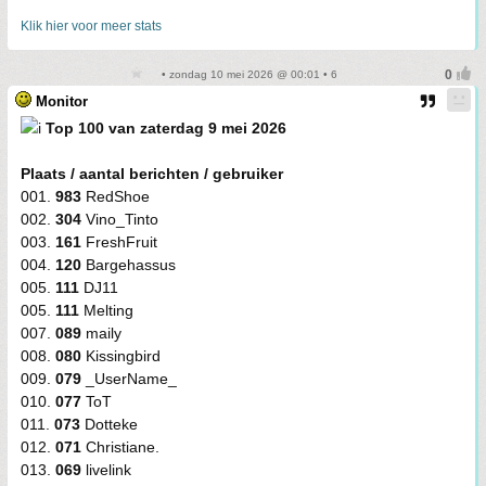
Klik hier voor meer stats
• zondag 10 mei 2026 @ 00:01 • 6
Monitor
Top 100 van zaterdag 9 mei 2026
Plaats / aantal berichten / gebruiker
001.
983
RedShoe
002.
304
Vino_Tinto
003.
161
FreshFruit
004.
120
Bargehassus
005.
111
DJ11
005.
111
Melting
007.
089
maily
008.
080
Kissingbird
009.
079
_UserName_
010.
077
ToT
011.
073
Dotteke
012.
071
Christiane.
013.
069
livelink