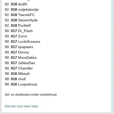
82.
018
dud0r
82.
018
ootjekatootje
82.
018
TwenteFC
82.
018
StevenHyde
82.
018
PurifieR
90.
017
Dr_Flash
90.
017
Zorro
90.
017
LordofLeaves
90.
017
spapaars
90.
017
Donna
90.
017
MoreDakka
90.
017
JaNeeDan
90.
017
Chandler
98.
016
Mikeytt
98.
016
chufi
98.
016
Lospedrosa
Zet- en drukfouten onder voorbehoud.
Klik hier voor meer stats