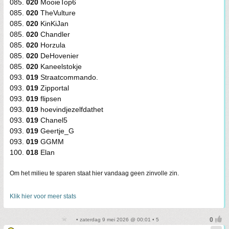
085.
020
MooieTop6
085.
020
TheVulture
085.
020
KinKiJan
085.
020
Chandler
085.
020
Horzula
085.
020
DeHovenier
085.
020
Kaneelstokje
093.
019
Straatcommando.
093.
019
Zipportal
093.
019
flipsen
093.
019
hoevindjezelfdathet
093.
019
Chanel5
093.
019
Geertje_G
093.
019
GGMM
100.
018
Elan
Om het milieu te sparen staat hier vandaag geen zinvolle zin.
Klik hier voor meer stats
• zaterdag 9 mei 2026 @ 00:01 • 5