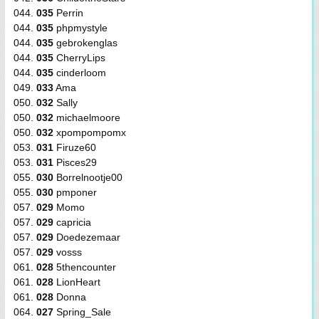
044.
035
Perrin
044.
035
phpmystyle
044.
035
gebrokenglas
044.
035
CherryLips
044.
035
cinderloom
049.
033
Ama
050.
032
Sally
050.
032
michaelmoore
050.
032
xpompompomx
053.
031
Firuze60
053.
031
Pisces29
055.
030
Borrelnootje00
055.
030
pmponer
057.
029
Momo
057.
029
capricia
057.
029
Doedezemaar
057.
029
vosss
061.
028
5thencounter
061.
028
LionHeart
061.
028
Donna
064.
027
Spring_Sale