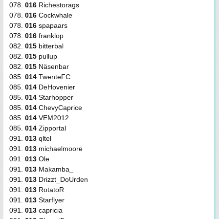
078.
016
Richestorags
078.
016
Cockwhale
078.
016
spapaars
078.
016
franklop
082.
015
bitterbal
082.
015
pullup
082.
015
Näsenbar
085.
014
TwenteFC
085.
014
DeHovenier
085.
014
Starhopper
085.
014
ChevyCaprice
085.
014
VEM2012
085.
014
Zipportal
091.
013
qltel
091.
013
michaelmoore
091.
013
Ole
091.
013
Makamba_
091.
013
Drizzt_DoUrden
091.
013
RotatoR
091.
013
Starflyer
091.
013
capricia