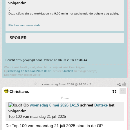
volgende:
(
Deze cijfers zijn op werkdagen na 9:00 en in het weekeinde de gehele dag geldig.
Klik hier voor meer stats
SPOILER
Bericht 62% gewijzigd door Dotteke op 06-05-2026 15:36:44
Wie mij niet heeft grootgebracht, zal mij ook niet klein krijgen!
Op
zaterdag 15 februari 2025 08:01
schreef
JustinK
het volgende:[/b]
Dot houdt van lekker vlot :P
• woensdag 6 mei 2026 @ 14:33 • 2
Christiane.
F.......
Op
woensdag 6 mei 2026 14:15
schreef
Dotteke
het
volgende:
Top 100 van maandag 21 juli 2025
De Top 100 van maandag 21 juli 2025 staat in de OP.