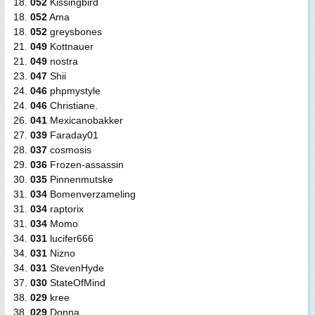
18.
052
Kissingbird
18.
052
Ama
18.
052
greysbones
21.
049
Kottnauer
21.
049
nostra
23.
047
Shii
24.
046
phpmystyle
24.
046
Christiane.
26.
041
Mexicanobakker
27.
039
Faraday01
28.
037
cosmosis
29.
036
Frozen-assassin
30.
035
Pinnenmutske
31.
034
Bomenverzameling
31.
034
raptorix
31.
034
Momo
34.
031
lucifer666
34.
031
Nizno
34.
031
StevenHyde
37.
030
StateOfMind
38.
029
kree
38.
029
Donna