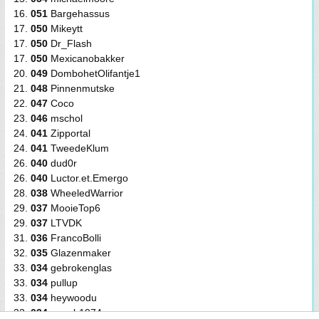
16.
051
Bargehassus
17.
050
Mikeytt
17.
050
Dr_Flash
17.
050
Mexicanobakker
20.
049
DombohetOlifantje1
21.
048
Pinnenmutske
22.
047
Coco
23.
046
mschol
24.
041
Zipportal
24.
041
TweedeKlum
26.
040
dud0r
26.
040
Luctor.et.Emergo
28.
038
WheeledWarrior
29.
037
MooieTop6
29.
037
LTVDK
31.
036
FrancoBolli
32.
035
Glazenmaker
33.
034
gebrokenglas
33.
034
pullup
33.
034
heywoodu
33.
034
marcb1974