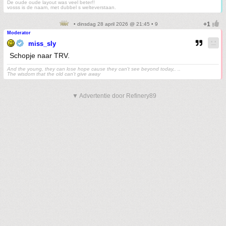
De oude oude layout was veel beter!!
vosss is de naam, met dubbel s welteverstaan.
• dinsdag 28 april 2026 @ 21:45 • 9
Moderator
miss_sly
Schopje naar TRV.
And the young, they can lose hope cause they can't see beyond today,. ..
The wisdom that the old can't give away
▼ Advertentie door Refinery89