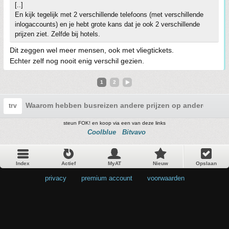
[..]
En kijk tegelijk met 2 verschillende telefoons (met verschillende
inlogaccounts) en je hebt grote kans dat je ook 2 verschillende
prijzen ziet. Zelfde bij hotels.
Dit zeggen wel meer mensen, ook met vliegtickets.
Echter zelf nog nooit enig verschil gezien.
1
2
Waarom hebben busreizen andere prijzen op andere data?
trv
steun FOK! en koop via een van deze links
Coolblue
Bitvavo
Index
Actief
MyAT
Nieuw
Opslaan
privacy
•
premium account
•
voorwaarden