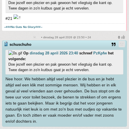
Doe jezelf een plezier en pak gewoon het vliegtuig die kant op.
Twee dagen in zo'n kutbus gaat je echt vervelen.
#21
--###No Guts No Glory###--
• dinsdag 28 april 2026 @ 23:50 • 24
schuschuho
Op
dinsdag 28 april 2026 23:40
schreef
PzKpfw
het
volgende:
Doe jezelf een plezier en pak gewoon het vliegtuig die kant op.
Twee dagen in zo'n kutbus gaat je echt vervelen.
Nee hoor. We hebben altijd veel plezier in de bus en je hebt
altijd wel een klik met sommige mensen. Wij hebben er in elk
geval al veel vrienden aan over gehouden. De bus stopt om de
twee uur voor toilet bezoek, de benen te strekken of om ergens
iets te gaan bekijken. Maar ik begrijp dat het voor jongeren
natuurlijk niet leuk is om met zo'n bus met oudjes op vakantie te
gaan. En toch zitten er vaak moeder en/of vader met zoons
en/of dochters in.