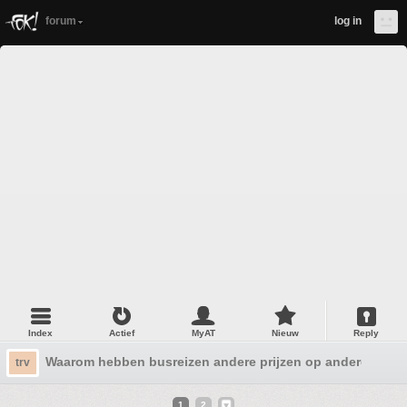
forum
log in
Index
Actief
MyAT
Nieuw
Reply
Waarom hebben busreizen andere prijzen op andere data?
trv
1
2