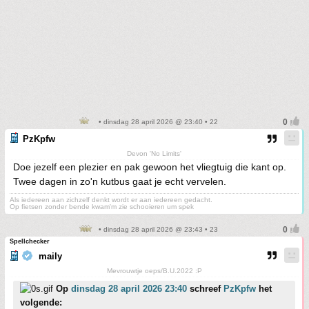
• dinsdag 28 april 2026 @ 23:40 • 22
PzKpfw
Devon 'No Limits'
Doe jezelf een plezier en pak gewoon het vliegtuig die kant op.
Twee dagen in zo'n kutbus gaat je echt vervelen.
Als iedereen aan zichzelf denkt wordt er aan iedereen gedacht.
Op fietsen zonder bende kwam'm zie schooieren um spek
• dinsdag 28 april 2026 @ 23:43 • 23
Spellchecker
maily
Mevrouwtje oeps/B.U.2022 :P
Op
dinsdag 28 april 2026 23:40
schreef
PzKpfw
het
volgende: