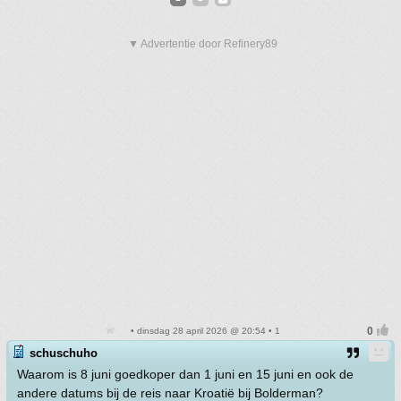
▼ Advertentie door Refinery89
• dinsdag 28 april 2026 @ 20:54 • 1
schuschuho
Waarom is 8 juni goedkoper dan 1 juni en 15 juni en ook de
andere datums bij de reis naar Kroatië bij Bolderman?