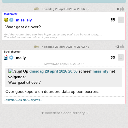
• dinsdag 28 april 2026 @ 20:56 • 2
Moderator
miss_sly
Waar gaat dit over?
And the young, they can lose hope cause they can't see beyond today,. ..
The wisdom that the old can't give away
• dinsdag 28 april 2026 @ 21:02 • 3
Spellchecker
maily
Mevrouwtje oeps/B.U.2022 :P
Op
dinsdag 28 april 2026 20:56
schreef
miss_sly
het
volgende:
Waar gaat dit over?
Over goedkopere en duurdere data op een busreis.
--###No Guts No Glory###--
▼ Advertentie door Refinery89