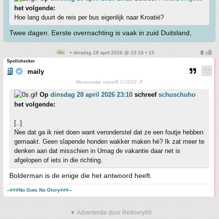
het volgende:
Hoe lang duurt de reis per bus eigenlijk naar Kroatië?
Twee dagen. Eerste overnachting is vaak in zuid Duitsland,
• dinsdag 28 april 2026 @ 23:16 • 15
Spellchecker
maily
Mevrouwtje oeps/B.U.2022 :P
Op
dinsdag 28 april 2026 23:10
schreef
schuschuho
het volgende:
[..]
Nee dat ga ik niet doen want veronderstel dat ze een foutje hebben
gemaakt. Geen slapende honden wakker maken hé? Ik zat meer te
denken aan dat misschien in Umag de vakantie daar net is
afgelopen of iets in die richting.
Bolderman is de enige die het antwoord heeft.
--###No Guts No Glory###--
▼ Advertentie door Refinery89