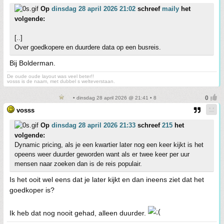
Op
dinsdag 28 april 2026 21:02
schreef
maily
het
volgende:
[..]
Over goedkopere en duurdere data op een busreis.
Bij Bolderman.
De oude oude layout was veel beter!!
vosss is de naam, met dubbel s welteverstaan.
• dinsdag 28 april 2026 @ 21:41 • 8
vosss
Op
dinsdag 28 april 2026 21:33
schreef
215
het
volgende:
Dynamic pricing, als je een kwartier later nog een keer kijkt is het
opeens weer duurder geworden want als er twee keer per uur
mensen naar zoeken dan is de reis populair.
Is het ooit wel eens dat je later kijkt en dan ineens ziet dat het
goedkoper is?
Ik heb dat nog nooit gehad, alleen duurder.