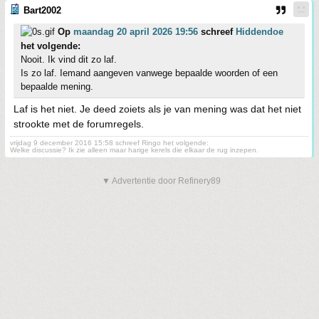
Bart2002
Op
maandag 20 april 2026 19:56
schreef
Hiddendoe
het volgende:
Nooit. Ik vind dit zo laf.
Is zo laf. Iemand aangeven vanwege bepaalde woorden of een
bepaalde mening.
Laf is het niet. Je deed zoiets als je van mening was dat het niet
strookte met de forumregels.
vrijdag 9 december 2016 15:58 schreef Ringo het volgende:
Welke discussie? Ik zie alleen maar harige kerels die elkaar de rug inzepen.
▼ Advertentie door Refinery89