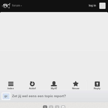
forum
log in
Index
Actief
MyAT
Nieuw
Reply
Zet jij wel eens een topic report?
gc
1
2
3