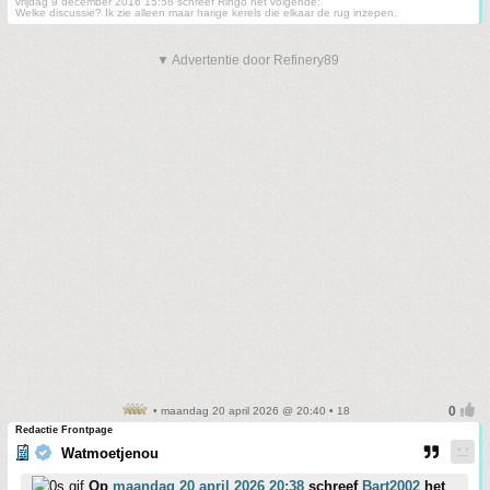
vrijdag 9 december 2016 15:58 schreef Ringo het volgende:
Welke discussie? Ik zie alleen maar harige kerels die elkaar de rug inzepen.
▼ Advertentie door Refinery89
• maandag 20 april 2026 @ 20:40 • 18
Redactie Frontpage
Watmoetjenou
Op
maandag 20 april 2026 20:38
schreef
Bart2002
het