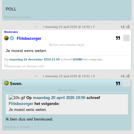
POLL
Resistance is futile.
• maandag 20 april 2026 @ 19:50 • 2
Moderator
Flitsbezorger
Binnen een kwartier bij je!
Je moest eens weten.
Op
maandag 16 december 2024 21:05
schreef
GGMM
het volgende:
[..]
Flitsbezorger en Bezsen niet
• maandag 20 april 2026 @ 19:51 • 3
Seven.
We are Borg.
Op
maandag 20 april 2026 19:50
schreef
Flitsbezorger
het volgende:
Je moest eens weten.
Ik ben dus wel benieuwd.
Resistance is futile.