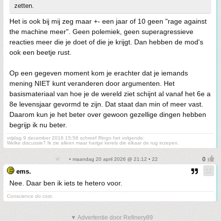
zetten.
Het is ook bij mij zeg maar +- een jaar of 10 geen "rage against
the machine meer". Geen polemiek, geen superagressieve
reacties meer die je doet of die je krijgt. Dan hebben de mod's
ook een beetje rust.
Op een gegeven moment kom je erachter dat je iemands
mening NIET kunt veranderen door argumenten. Het
basismateriaal van hoe je de wereld ziet schijnt al vanaf het 6e a
8e levensjaar gevormd te zijn. Dat staat dan min of meer vast.
Daarom kun je het beter over gewoon gezellige dingen hebben
begrijp ik nu beter.
vrijdag 9 december 2016 15:58 schreef Ringo het volgende:
Welke discussie? Ik zie alleen maar harige kerels die elkaar de rug inzepen.
• maandag 20 april 2026 @ 21:12 • 22
ems.
Nee. Daar ben ik iets te hetero voor.
Conscience do cost.
▼ Advertentie door Refinery89