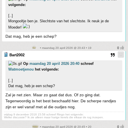
volgende:
[..]
Mongooltje ben je. Slechtste van het slechtste. Ik neuk je de
Moeder!
Dat mag, heb je een schep?
• maandag 20 april 2026 @ 20:43 • 19
Bart2002
Op
maandag 20 april 2026 20:40
schreef
Watmoetjenou
het volgende:
[..]
Dat mag, heb je een schep?
Zal je net zien. Maar zo gaat dat dus. Of zo ging dat.
Tegenwoordig is het best beschaafd hier. De scherpe randjes
zijn er wel vanaf met al die oudjes nog.
vrijdag 9 december 2016 15:58 schreef Ringo het volgende:
Welke discussie? Ik zie alleen maar harige kerels die elkaar de rug inzepen.
• maandag 20 april 2026 @ 20:45 • 20