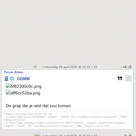
• maandag 20 april 2026 @ 20:31 • 15
Forum Admin
GGMM
De grap die je wist dat zou komen
Alweer zo'n prachtige post van mij.
<a href="http://puu.sh/3kNmL" target="_blank" rel="nofollow norererer noopener" >Nicki
Minaj en ik</a>
<a href="http://www.youtube.com/watch?v=3BTsY1HAW_c target=_blank rel=nofollow"
target="_blank" rel="nofollow norererer noopener" >Mijn vissen in actie.</a>
• maandag 20 april 2026 @ 20:34 • 16