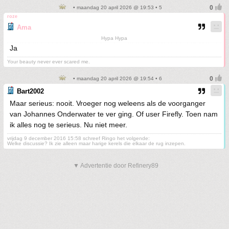
• maandag 20 april 2026 @ 19:53 • 5
roze
Ama
Hypa Hypa
Ja
Your beauty never ever scared me.
• maandag 20 april 2026 @ 19:54 • 6
Bart2002
Maar serieus: nooit. Vroeger nog weleens als de voorganger
van Johannes Onderwater te ver ging. Of user Firefly. Toen nam
ik alles nog te serieus. Nu niet meer.
vrijdag 9 december 2016 15:58 schreef Ringo het volgende:
Welke discussie? Ik zie alleen maar harige kerels die elkaar de rug inzepen.
▼ Advertentie door Refinery89