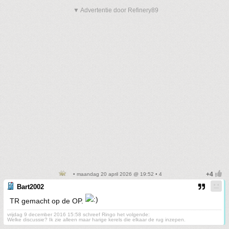
▼ Advertentie door Refinery89
• maandag 20 april 2026 @ 19:52 • 4
Bart2002
TR gemacht op de OP.
vrijdag 9 december 2016 15:58 schreef Ringo het volgende:
Welke discussie? Ik zie alleen maar harige kerels die elkaar de rug inzepen.