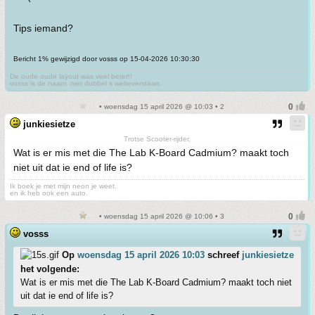
Tips iemand?
Bericht 1% gewijzigd door vosss op 15-04-2026 10:30:30
De oude oude layout was veel beter!!
vosss is de naam, met dubbel s welteverstaan.
• woensdag 15 april 2026 @ 10:03 • 2
junkiesietze
Trotse Scooter-rijder.
Wat is er mis met die The Lab K-Board Cadmium? maakt toch
niet uit dat ie end of life is?
Ik boek je met mijn neon je weet.
en ik heb ook een auto.
• woensdag 15 april 2026 @ 10:06 • 3
vosss
Op
woensdag 15 april 2026 10:03
schreef
junkiesietze
het volgende:
Wat is er mis met die The Lab K-Board Cadmium? maakt toch niet
uit dat ie end of life is?