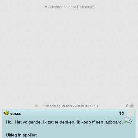
▼ Advertentie door Refinery89
• woensdag 15 april 2026 @ 09:58 • 1
vosss
Hoi. Het volgende. Ik zat te denken. Ik koop ff een lapboard.
Uitleg in spoiler: