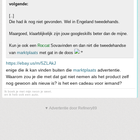
volgende:
[..]
Die had ik nog niet gevonden. Wel in Engeland tweedehands.
Maargoed, klaarblijkelijk zijn jouw googleskills beter dan de mijne.
Kun je ook een
Roccat
Sovavinden en dan nirt die tweedehandse
van
marktplaats
met gat in de doos
https://ebay.us/m/5ZLAkJ
enige die ik kan vinden buiten die
marktplaats
advertentie.
Waarom zou je die met dat gat niet nemen als het product zelf
nog gewoon als nieuw is? is het een cadeau voor iemand?
Ik boek je met mijn neon je weet.
en ik heb ook een auto.
▼ Advertentie door Refinery89