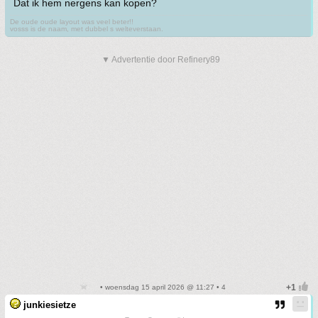
Dat ik hem nergens kan kopen?
De oude oude layout was veel beter!!
vosss is de naam, met dubbel s welteverstaan.
▼ Advertentie door Refinery89
• woensdag 15 april 2026 @ 11:27 • 4
junkiesietze