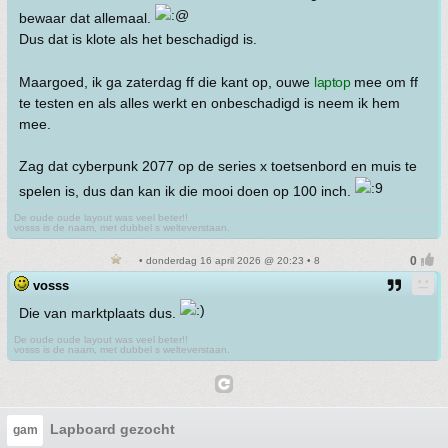
bewaar dat allemaal.
Dus dat is klote als het beschadigd is.
Maargoed, ik ga zaterdag ff die kant op, ouwe
laptop
mee om ff
te testen en als alles werkt en onbeschadigd is neem ik hem
mee.
Zag dat cyberpunk 2077 op de series x toetsenbord en muis te
spelen is, dus dan kan ik die mooi doen op 100 inch.
De oude oude layout was veel beter!!
vosss is de naam, met dubbel s welteverstaan.
• donderdag 16 april 2026 @ 20:23 • 8
vosss
Die van marktplaats dus.
De oude oude layout was veel beter!!
vosss is de naam, met dubbel s welteverstaan.
Lapboard gezocht
gam