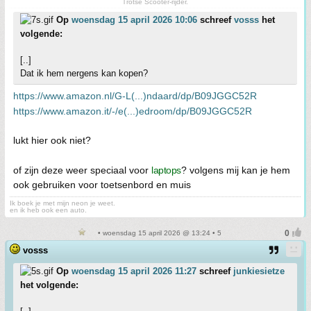
Trotse Scooter-rijder.
Op
woensdag 15 april 2026 10:06
schreef
vosss
het
volgende:
[..]
Dat ik hem nergens kan kopen?
https://www.amazon.nl/G-L(...)ndaard/dp/B09JGGC52R
https://www.amazon.it/-/e(...)edroom/dp/B09JGGC52R
lukt hier ook niet?
of zijn deze weer speciaal voor
laptops
? volgens mij kan je hem
ook gebruiken voor toetsenbord en muis
Ik boek je met mijn neon je weet.
en ik heb ook een auto.
• woensdag 15 april 2026 @ 13:24 • 5
vosss
Op
woensdag 15 april 2026 11:27
schreef
junkiesietze
het volgende: