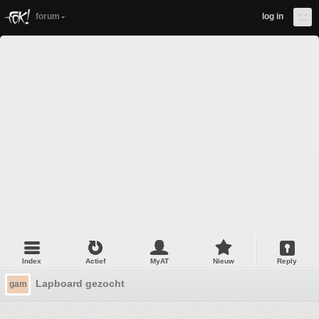
forum
log in
Index
Actief
MyAT
Nieuw
Reply
Lapboard gezocht
gam