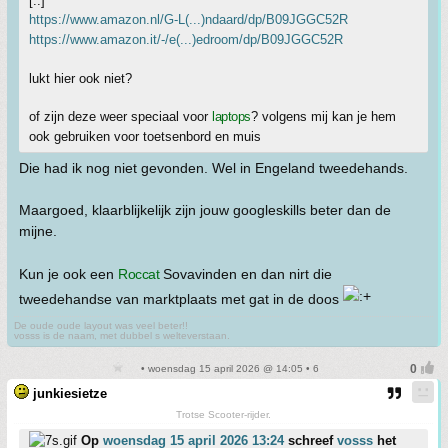
[..]
https://www.amazon.nl/G-L(...)ndaard/dp/B09JGGC52R
https://www.amazon.it/-/e(...)edroom/dp/B09JGGC52R
lukt hier ook niet?
of zijn deze weer speciaal voor
laptops
? volgens mij kan je hem
ook gebruiken voor toetsenbord en muis
Die had ik nog niet gevonden. Wel in Engeland tweedehands.
Maargoed, klaarblijkelijk zijn jouw googleskills beter dan de
mijne.
Kun je ook een
Roccat
Sovavinden en dan nirt die
tweedehandse van marktplaats met gat in de doos
De oude oude layout was veel beter!!
vosss is de naam, met dubbel s welteverstaan.
• woensdag 15 april 2026 @ 14:05 • 6
junkiesietze
Trotse Scooter-rijder.
Op
woensdag 15 april 2026 13:24
schreef
vosss
het