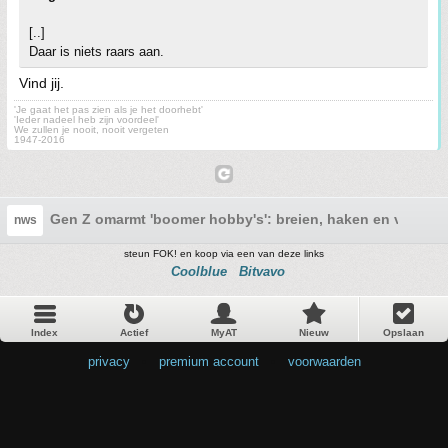
[..]
Daar is niets raars aan.
Vind jij.
'Je gaat het pas zien als je het doorhebt'
'Ieder nadeel heb zijn voordeel'
We zullen je nooit, nooit vergeten
1947-2016
Gen Z omarmt 'boomer hobby's': breien, haken en vissen 
nws
steun FOK! en koop via een van deze links
Coolblue
Bitvavo
Index
Actief
MyAT
Nieuw
Opslaan
privacy
•
premium account
•
voorwaarden