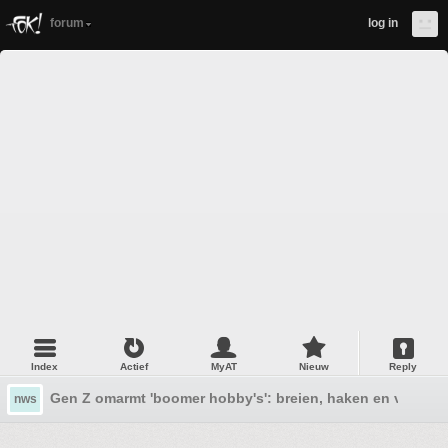
forum
log in
Index
Actief
MyAT
Nieuw
Reply
Gen Z omarmt 'boomer hobby's': breien, haken en vissen 
nws