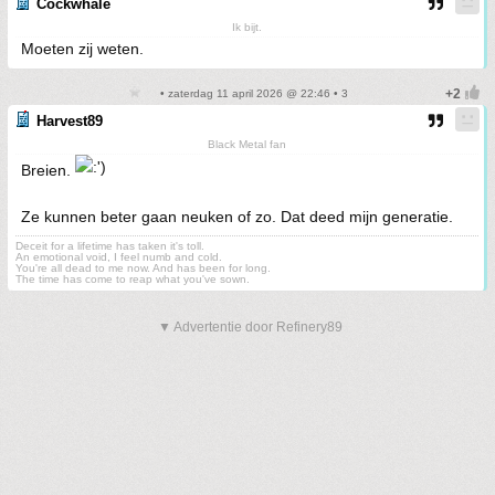
Cockwhale
Ik bijt.
Moeten zij weten.
• zaterdag 11 april 2026 @ 22:46 • 3
Harvest89
Black Metal fan
Breien.
Ze kunnen beter gaan neuken of zo. Dat deed mijn generatie.
Deceit for a lifetime has taken it's toll.
An emotional void, I feel numb and cold.
You're all dead to me now. And has been for long.
The time has come to reap what you've sown.
▼ Advertentie door Refinery89