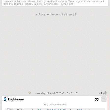
'I moved to Peru and shaved half my head and wrote for Teen Vogue. If I can come back
from the depths of leftism, trust me, anyone can.' - Gina Florio
▼ Advertentie door Refinery89
• zondag 12 april 2026 @ 13:42 • 13
Eightyone
Bejaarde millennial