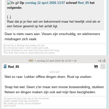
Op
zondag 12 april 2026 13:57
schreef
Red_85
het
volgende:
[..]
Raar dat je je hier wel om bekommerd maar het heerlijk vind als er
een fietser gewond op het asfalt ligt.
Daar is niets raars aan. Vissen zijn onschuldig, en wielrenners
misdragen zich vaak.
Deceit for a lifetime has taken it's toll.
An emotional void, I feel numb and cold.
You're all dead to me now. And has been for long.
The time has come to reap what you've sown.
• zondag 12 april 2026 @ 14:00 • 18
Red_85
'echt wel'
Niet zo raar. Lekker offline dingen doen. Rust op zoeken.
Snap het wel. Geen z'er maar een mooie boswandeling, stukken
fietsen en dingen maken zijn ook wel mijn favo bezigheden.
'Je gaat het pas zien als je het doorhebt'
'Ieder nadeel heb zijn voordeel'
We zullen je nooit, nooit vergeten
1947-2016