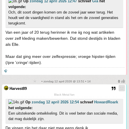
Op
zondag 12 april 2026 12:47
schreef
Gia
het
volgende:
Och, dit soort dingen komen om de zoveel jaar weer terug. Het
houdt wel de vaardigheid in stand als het om de zoveel generaties
terugkomt.
Van een jaar of 20 terug herinner ik me iig nog wat artikelen
over zelf kleding maken/bewerken. Dat stond destijds in bladen
als Elle.
Maar dat ging meer over zelfexpressie; vroege hipster-tijden
(/pre 'cringe'-tijden).
🎧
• zondag 12 april 2026 @ 13:51 • 14
Harvest89
Black Metal fan
Op
zondag 12 april 2026 12:54
schreef
HowardRoark
het volgende:
Een uitstekende ontwikkeling. Dit is veel beter dan sociale media,
dat mag duidelijk zijn.
De vissen zijn het daar niet mee eens denk ik.