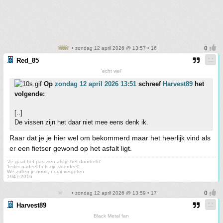
• zondag 12 april 2026 @ 13:57 • 16
Red_85
'echt wel'
Op
zondag 12 april 2026 13:51
schreef
Harvest89
het
volgende:
[..]
De vissen zijn het daar niet mee eens denk ik.
Raar dat je je hier wel om bekommerd maar het heerlijk vind als
er een fietser gewond op het asfalt ligt.
'Je gaat het pas zien als je het doorhebt'
'Ieder nadeel heb zijn voordeel'
We zullen je nooit, nooit vergeten
1947-2016
• zondag 12 april 2026 @ 13:59 • 17
Harvest89
Black Metal fan