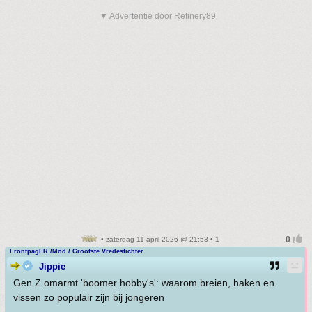
▼ Advertentie door Refinery89
• zaterdag 11 april 2026 @ 21:53 • 1
FrontpagER /Mod / Grootste Vredestichter
Jippie
Gen Z omarmt 'boomer hobby's': waarom breien, haken en
vissen zo populair zijn bij jongeren