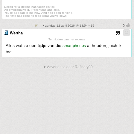
Deceit for a lifetime has taken it's toll.
An emotional void, I feel numb and cold.
You're all dead to me now. And has been for long.
The time has come to reap what you've sown.
• zondag 12 april 2026 @ 13:54 • 15
Wertha
Te midden van het moeras
Alles wat ze een tijdje van die
smartphones
af houden, juich ik
toe.
▼ Advertentie door Refinery89