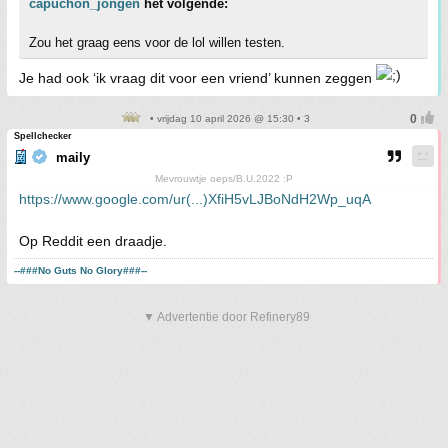
capuchon_jongen
het volgende:
Zou het graag eens voor de lol willen testen.
Je had ook ‘ik vraag dit voor een vriend’ kunnen zeggen
• vrijdag 10 april 2026 @ 15:30 • 3
Spellchecker
maily
Mevrouwtje oeps/B.U.2022 :P
https://www.google.com/ur(...)XfiH5vLJBoNdH2Wp_uqA
Op Reddit een draadje.
--###No Guts No Glory###--
▼ Advertentie door Refinery89