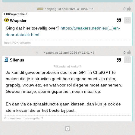
• vrijdag 10 april 2026 @ 16:32 • 5
FOK!mycroftheld
Wrapster
Ging dat hier toevallig over?
https://tweakers.net/nieu(...)en-
door-datalek.html
heeft FOK verlaten
• zaterdag 11 april 2026 @ 11:41 • 6
Silenus
Frikandel of kroket?
Je kan dit gewoon proberen door een GPT in ChatGPT te
maken die je instructies geeft hoe diegene moet zijn (slim,
grappig, vrouw etc, en wat voor rol diegene moet aannemen.
Gewoon maatje, sparringspartner, noem maar op.
En dan via de spraakfunctie gaan kletsen, dan kun je ook de
stem kiezen die er het beste bij past.
Gourmetten of steengrillen?