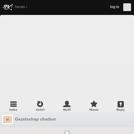
forum
log in
Index
Actief
MyAT
Nieuw
Reply
Gezelschap chatbot
ai