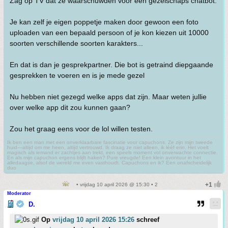
Zag op TV dat ze waarschuwden voor een gezelschaps chatbot.
Je kan zelf je eigen poppetje maken door gewoon een foto
uploaden van een bepaald persoon of je kon kiezen uit 10000
soorten verschillende soorten karakters...
En dat is dan je gesprekpartner. Die bot is getraind diepgaande
gesprekken te voeren en is je mede gezel
Nu hebben niet gezegd welke apps dat zijn. Maar weten jullie
over welke app dit zou kunnen gaan?
Zou het graag eens voor de lol willen testen.
Ik ben een man met een onverklaarbare fascinatie voor capuchons. Ze zijn mijn tweede
huid—altijd om me heen, altijd vertrouwd. Ik draag ze niet alleen, ik lééf erin. Het voelt
magisch als iemand er zachtjes aan trekt, een speels moment vol onverwachte connectie.
En als mijn capuchon ergens blijft haken? Pure vreugde! Een klein avontuur in het
alledaagse, alsof de wereld me even vasthoudt. Capuchons en ik? Een onafscheidelijk
duo
• vrijdag 10 april 2026 @ 15:30 • 2
Moderator
D.
Op
vrijdag 10 april 2026 15:26
schreef