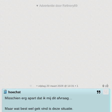
▼ Advertentie door Refinery89
• vrijdag 20 maart 2026 @ 14:31 • 1
hoechst
Misschien erg apart dat ik mij dit afvraag…
Maar wat best wel gek vind is deze situatie.