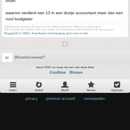
onzin.
waarom verdient een 13 in een dozijn accountant meer dan een
riool loodgieter
Afghanistan duurde 20 jaar om de Taliban door de Taliban te vervangen.
Hier duurde het minder dan een week om Khamenei met Khamenei te vervangen.
PluggieOD in NWS / Amerikaans tankvliegtuig stort neer in Irak
Wereldvreemd?
gc
steun FOK! en koop via een van deze links
Coolblue
Bitvavo
Index
Actief
MyAT
Nieuw
Opslaan
privacy
•
premium account
•
voorwaarden