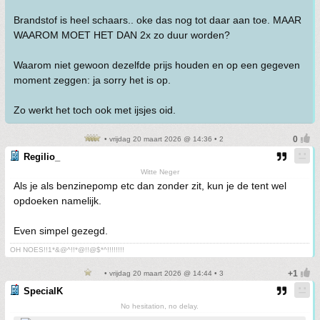
Brandstof is heel schaars.. oke das nog tot daar aan toe. MAAR
WAAROM MOET HET DAN 2x zo duur worden?
Waarom niet gewoon dezelfde prijs houden en op een gegeven
moment zeggen: ja sorry het is op.
Zo werkt het toch ook met ijsjes oid.
• vrijdag 20 maart 2026 @ 14:36 • 2
Regilio_
Witte Neger
Als je als benzinepomp etc dan zonder zit, kun je de tent wel
opdoeken namelijk.
Even simpel gezegd.
OH NOES!!1*&@^!!*@!!@$*^!!!!!!!!
• vrijdag 20 maart 2026 @ 14:44 • 3
SpecialK
No hesitation, no delay.