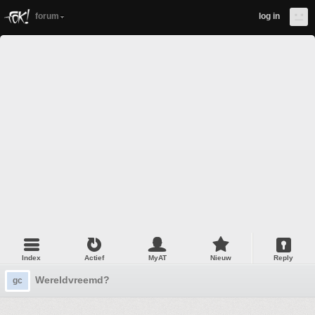
forum
log in
Index
Actief
MyAT
Nieuw
Reply
Wereldvreemd?
gc