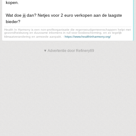
kopen.
Wat doe jij dan? Netjes voor 2 euro verkopen aan de laagste
bieder?
Health In Harmony is een non-profitorganisatie die regenwoudgemeenschappen helpt met
gezondheidszorg en duurzame inkomens in ruil voor bosbescherming, en zo tegelijk
klimaatverandering en armoede aanpakt. -
https://www.healthinharmony.org/
▼ Advertentie door Refinery89