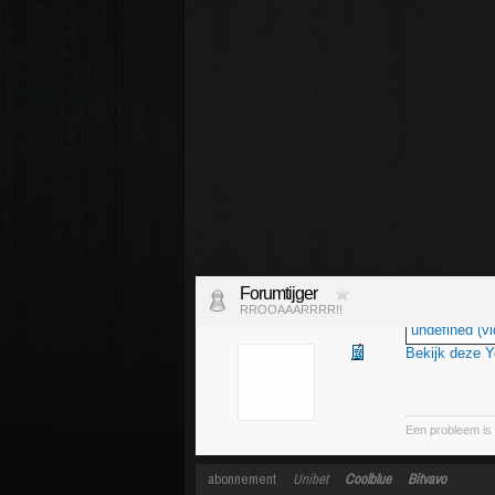
Forumtijger
RROOAAARRRR!!
undefined (vi
Bekijk deze 
Een probleem is 
abonnement
Unibet
Coolblue
Bitvavo