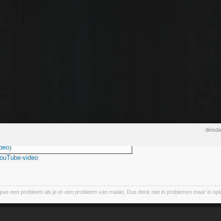
dinsd
deo)
YouTube-video
pas een probleem als je er een probleem van maakt. Dus denk niet in problemen maar in oploss