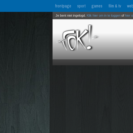
frontpage
sport
games
film & tv
web
Je bent niet ingelogd.
Klik hier om in te loggen
of
hier 