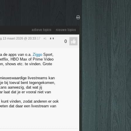
actieve topics
nieuwe topics
ag 13 maart 2026 @ 20:33
:17
#1
via de apps van o.a.
Ziggo
Sport,
Netflix, HBO Max of Prime Video
en, shows etc. te vinden. Grote
f nieuwswaardige livestreams kan
 je bij toeval bent tegengekomen,
ans aanwezig, dat wat jij
 laat dat je er vooral niet van
s kunt vinden, zodat anderen er ook
weten dat daar een livestream van