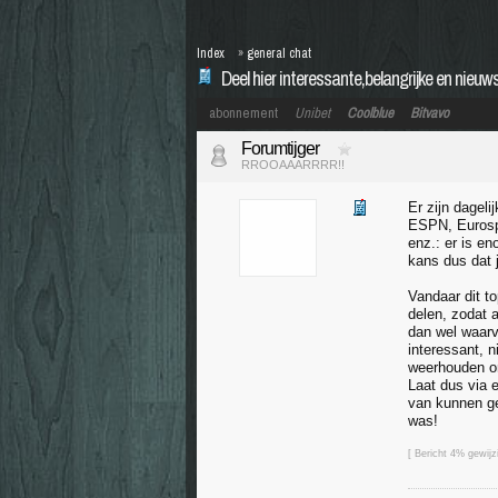
Index
»
general chat
Deel hier interessante,belangrijke en nieu
abonnement
Unibet
Coolblue
Bitvavo
Forumtijger
RROOAAARRRR!!
Er zijn dageli
ESPN, Eurospo
enz.: er is e
kans dus dat 
Vandaar dit t
delen, zodat 
dan wel waarv
interessant, n
weerhouden om
Laat dus via e
van kunnen ge
was!
[ Bericht 4% gewijz