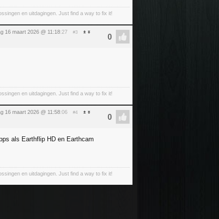
ingen en uitdagingen. Just find a way to fix it!
g 16 maart 2026 @ 11:18
:27
#3
ingen en uitdagingen. Just find a way to fix it!
g 16 maart 2026 @ 11:58
:06
#4
pps als Earthflip HD en Earthcam
ingen en uitdagingen. Just find a way to fix it!