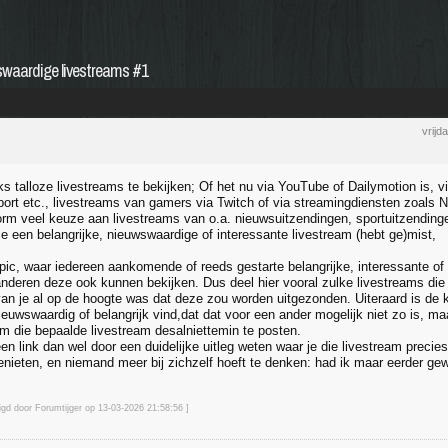
wswaardige livestreams #1
vrijd
jks talloze livestreams te bekijken; Of het nu via YouTube of Dailymotion is, 
rt etc., livestreams van gamers via Twitch of via streamingdiensten zoals 
norm veel keuze aan livestreams van o.a. nieuwsuitzendingen, sportuitzending
je een belangrijke, nieuwswaardige of interessante livestream (hebt ge)mist,
opic, waar iedereen aankomende of reeds gestarte belangrijke, interessante o
anderen deze ook kunnen bekijken. Dus deel hier vooral zulke livestreams die
an je al op de hoogte was dat deze zou worden uitgezonden. Uiteraard is de k
ieuwswaardig of belangrijk vind,dat dat voor een ander mogelijk niet zo is, maar
 die bepaalde livestream desalniettemin te posten.
en link dan wel door een duidelijke uitleg weten waar je die livestream precie
nieten, en niemand meer bij zichzelf hoeft te denken: had ik maar eerder ge
igd door Forumtijger op 13-03-2026 21:58
:56
]