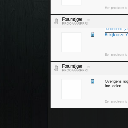
Een probleem is 
Forumtijger
RROOAAARRRR!!
undefined (vi
Bekijk deze 
Een probleem is 
Forumtijger
RROOAAARRRR!!
Overigens nog
Inc. delen.
Een probleem is 