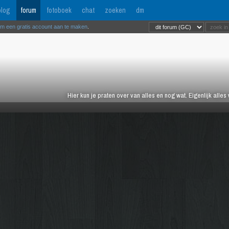
log
forum
fotoboek
chat
zoeken
dm
om een gratis account aan te maken
.
Hier kun je praten over van alles en nog wat. Eigenlijk alles