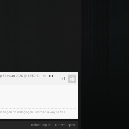
ag 31 maart 2026 @ 12:50
:41
#5
ingen en uitdagingen. Just find a way to fix it!
actieve topics
nieuwe topics