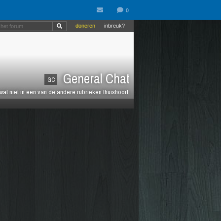
doneren
inbreuk?
General Chat
GC
 wat niet in een van de andere rubrieken thuishoort.