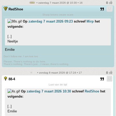
• zaterdag 7 maart 2026 @ 10:30 • 16
RedShoe
Sharp knives create scars
Op
zaterdag 7 maart 2026 09:23
schreef
Mirp
het
volgende:
[..]
Neeltje
Emilie
Don't follow me. I am lost too
.
Please. There's nothing to do here.
There's nothing. There's just....I mean, there's nothing.
• zondag 8 maart 2026 @ 17:24 • 17
88-4
Last van de tijd
Op
zaterdag 7 maart 2026 10:30
schreef
RedShoe
het
volgende:
[..]
Emilie