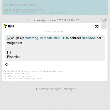
Don't follow me. I am lost too
.
Please. There's nothing to do here.
There's nothing. There's just....I mean, there's nothing.
• zaterdag 14 maart 2026 @ 13:40 • 36
88-4
Last van de tijd
Op
zaterdag 14 maart 2026 11:36
schreef
RedShoe
het
volgende:
[..]
Elsemiek
Kim
De tijd dringt, het einde nadert. De dagen tikken weg.
En dan... verschijnt hij.
Hij kijkt je recht aan en lacht.
Die lach is het laatste wat je hoort.
▼ Advertentie door Refinery89