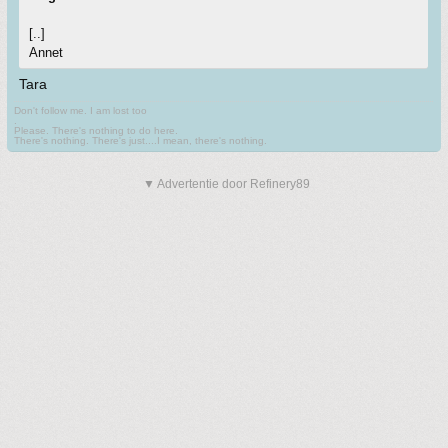
[..]
Annet
Tara
Don't follow me. I am lost too
.
Please. There's nothing to do here.
There's nothing. There's just....I mean, there's nothing.
▼ Advertentie door Refinery89