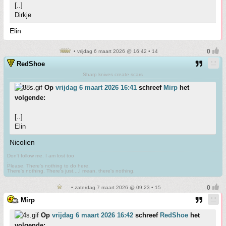
[..]
Dirkje
Elin
• vrijdag 6 maart 2026 @ 16:42 • 14
RedShoe
Sharp knives create scars
Op
vrijdag 6 maart 2026 16:41
schreef
Mirp
het
volgende:
[..]
Elin
Nicolien
Don't follow me. I am lost too
.
Please. There's nothing to do here.
There's nothing. There's just....I mean, there's nothing.
• zaterdag 7 maart 2026 @ 09:23 • 15
Mirp
Op
vrijdag 6 maart 2026 16:42
schreef
RedShoe
het
volgende: