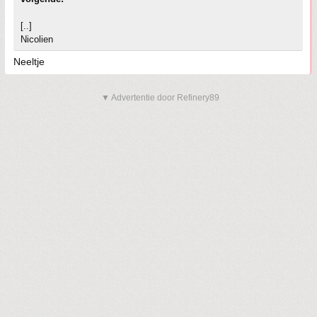
[..]
Nicolien
Neeltje
▼ Advertentie door Refinery89