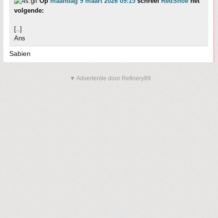
Op
maandag 9 maart 2026 09:15
schreef
RedShoe
het
volgende:
[..]
Ans
Sabien
▼ Advertentie door Refinery89