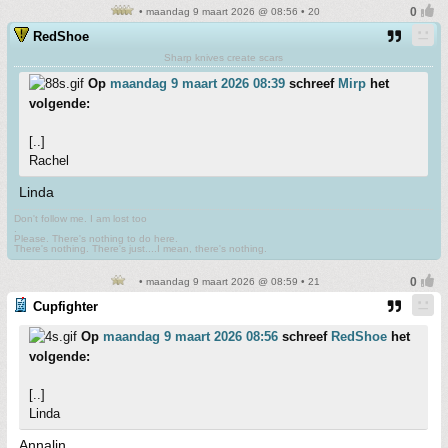
• maandag 9 maart 2026 @ 08:56 • 20
RedShoe
Sharp knives create scars
Op
maandag 9 maart 2026 08:39
schreef
Mirp
het
volgende:
[..]
Rachel
Linda
Don't follow me. I am lost too
.
Please. There's nothing to do here.
There's nothing. There's just....I mean, there's nothing.
• maandag 9 maart 2026 @ 08:59 • 21
Cupfighter
Op
maandag 9 maart 2026 08:56
schreef
RedShoe
het
volgende:
[..]
Linda
Annalin