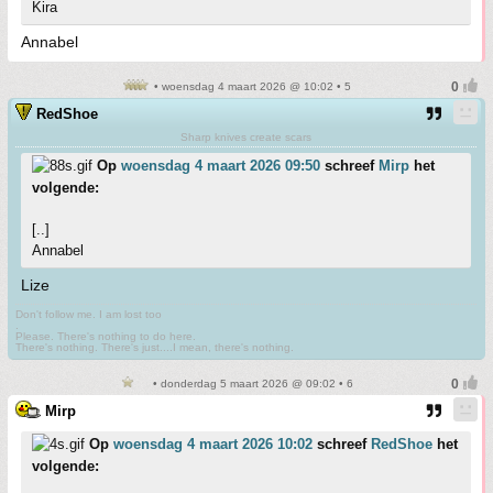
Kira
Annabel
• woensdag 4 maart 2026 @ 10:02 • 5
RedShoe
Sharp knives create scars
Op
woensdag 4 maart 2026 09:50
schreef
Mirp
het
volgende:
[..]
Annabel
Lize
Don't follow me. I am lost too
.
Please. There's nothing to do here.
There's nothing. There's just....I mean, there's nothing.
• donderdag 5 maart 2026 @ 09:02 • 6
Mirp
Op
woensdag 4 maart 2026 10:02
schreef
RedShoe
het
volgende: