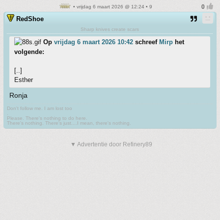
• vrijdag 6 maart 2026 @ 12:24 • 9
RedShoe
Sharp knives create scars
Op
vrijdag 6 maart 2026 10:42
schreef
Mirp
het
volgende:
[..]
Esther
Ronja
Don't follow me. I am lost too
.
Please. There's nothing to do here.
There's nothing. There's just....I mean, there's nothing.
▼ Advertentie door Refinery89