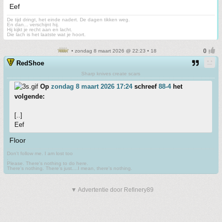
Eef
De tijd dringt, het einde nadert. De dagen tikken weg.
En dan... verschijnt hij.
Hij kijkt je recht aan en lacht.
Die lach is het laatste wat je hoort.
• zondag 8 maart 2026 @ 22:23 • 18
RedShoe
Sharp knives create scars
Op
zondag 8 maart 2026 17:24
schreef
88-4
het
volgende:
[..]
Eef
Floor
Don't follow me. I am lost too
.
Please. There's nothing to do here.
There's nothing. There's just....I mean, there's nothing.
▼ Advertentie door Refinery89