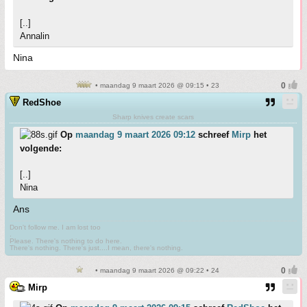
[..]
Annalin
Nina
• maandag 9 maart 2026 @ 09:15 • 23
RedShoe
Sharp knives create scars
Op
maandag 9 maart 2026 09:12
schreef
Mirp
het
volgende:
[..]
Nina
Ans
Don't follow me. I am lost too
.
Please. There's nothing to do here.
There's nothing. There's just....I mean, there's nothing.
• maandag 9 maart 2026 @ 09:22 • 24
Mirp