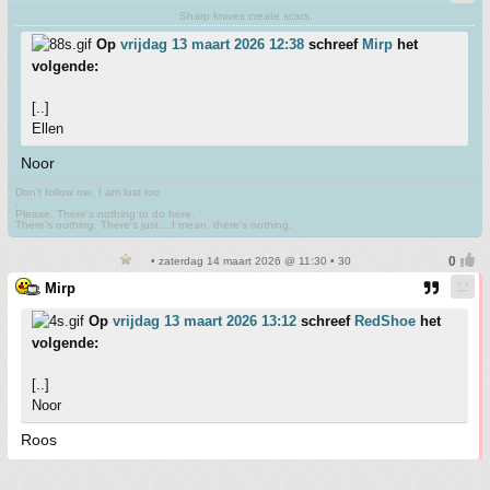
Sharp knives create scars
Op
vrijdag 13 maart 2026 12:38
schreef
Mirp
het
volgende:
[..]
Ellen
Noor
Don't follow me. I am lost too
.
Please. There's nothing to do here.
There's nothing. There's just....I mean, there's nothing.
• zaterdag 14 maart 2026 @ 11:30 • 30
Mirp
Op
vrijdag 13 maart 2026 13:12
schreef
RedShoe
het
volgende:
[..]
Noor
Roos