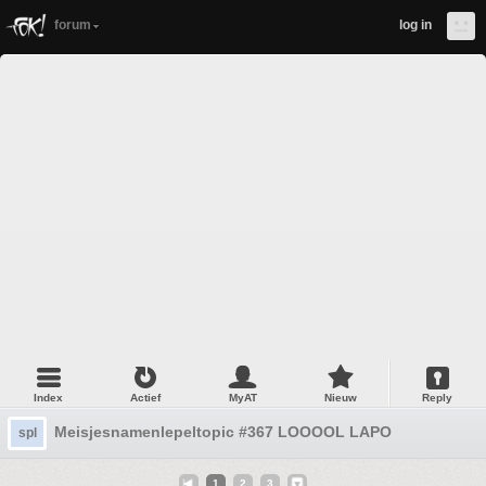
forum
log in
Index
Actief
MyAT
Nieuw
Reply
Meisjesnamenlepeltopic #367 LOOOOL LAPO
spl
1
2
3