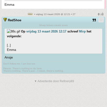
Emma
• vrijdag 13 maart 2026 @ 12:21 • 27
RedShoe
Sharp knives create scars
Op
vrijdag 13 maart 2026 12:17
schreef
Mirp
het
volgende:
[..]
Emma
Ansje
Don't follow me. I am lost too
.
Please. There's nothing to do here.
There's nothing. There's just....I mean, there's nothing.
▼ Advertentie door Refinery89