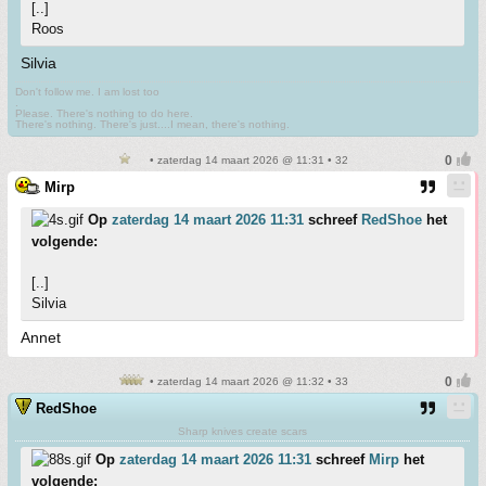
[..]
Roos
Silvia
Don't follow me. I am lost too
.
Please. There's nothing to do here.
There's nothing. There's just....I mean, there's nothing.
• zaterdag 14 maart 2026 @ 11:31 • 32
Mirp
Op
zaterdag 14 maart 2026 11:31
schreef
RedShoe
het
volgende:
[..]
Silvia
Annet
• zaterdag 14 maart 2026 @ 11:32 • 33
RedShoe
Sharp knives create scars
Op
zaterdag 14 maart 2026 11:31
schreef
Mirp
het
volgende: