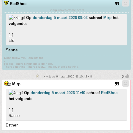
RedShoe
Sharp knives create scars
Op
donderdag 5 maart 2026 09:02
schreef
Mirp
het
volgende:
[..]
Els
Sanne
Don't follow me. I am lost too
.
Please. There's nothing to do here.
There's nothing. There's just....I mean, there's nothing.
• vrijdag 6 maart 2026 @ 10:42 • 8
Mirp
Op
donderdag 5 maart 2026 11:40
schreef
RedShoe
het volgende:
[..]
Sanne
Esther