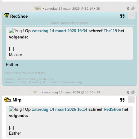
• zaterdag 14 maart 2026 @ 16:14 • 38
RedShoe
Sharp knives create scars
Op
zaterdag 14 maart 2026 15:34
schreef
The115
het
volgende:
[..]
Maaike
Esther
Don't follow me. I am lost too
.
Please. There's nothing to do here.
There's nothing. There's just....I mean, there's nothing.
• maandag 16 maart 2026 @ 14:50 • 39
Mirp
Op
zaterdag 14 maart 2026 16:14
schreef
RedShoe
het
volgende:
[..]
Esther