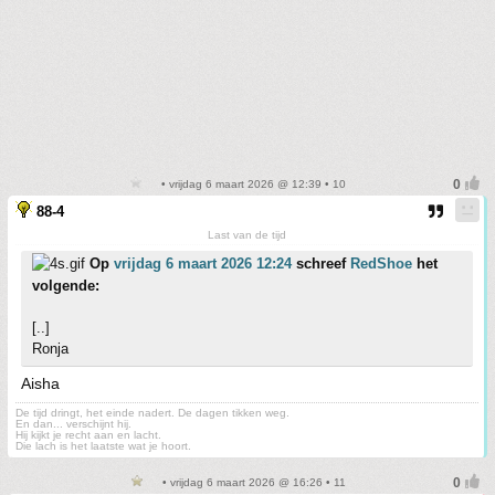
• vrijdag 6 maart 2026 @ 12:39 • 10
88-4
Last van de tijd
Op
vrijdag 6 maart 2026 12:24
schreef
RedShoe
het
volgende:
[..]
Ronja
Aisha
De tijd dringt, het einde nadert. De dagen tikken weg.
En dan... verschijnt hij.
Hij kijkt je recht aan en lacht.
Die lach is het laatste wat je hoort.
• vrijdag 6 maart 2026 @ 16:26 • 11