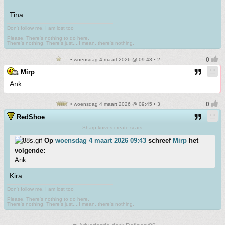
Tina
Don't follow me. I am lost too
.
Please. There's nothing to do here.
There's nothing. There's just....I mean, there's nothing.
• woensdag 4 maart 2026 @ 09:43 • 2
Mirp
Ank
• woensdag 4 maart 2026 @ 09:45 • 3
RedShoe
Sharp knives create scars
Op
woensdag 4 maart 2026 09:43
schreef
Mirp
het
volgende:
Ank
Kira
Don't follow me. I am lost too
.
Please. There's nothing to do here.
There's nothing. There's just....I mean, there's nothing.