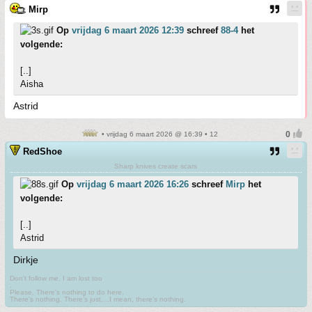
Mirp
Op
vrijdag 6 maart 2026 12:39
schreef
88-4
het
volgende:
[..]
Aisha
Astrid
• vrijdag 6 maart 2026 @ 16:39 • 12
RedShoe
Sharp knives create scars
Op
vrijdag 6 maart 2026 16:26
schreef
Mirp
het
volgende:
[..]
Astrid
Dirkje
Don't follow me. I am lost too
.
Please. There's nothing to do here.
There's nothing. There's just....I mean, there's nothing.