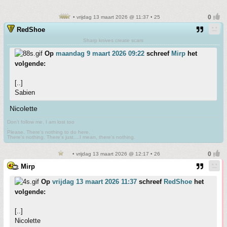
• vrijdag 13 maart 2026 @ 11:37 • 25
RedShoe
Sharp knives create scars
Op
maandag 9 maart 2026 09:22
schreef
Mirp
het
volgende:
[..]
Sabien
Nicolette
Don't follow me. I am lost too
.
Please. There's nothing to do here.
There's nothing. There's just....I mean, there's nothing.
• vrijdag 13 maart 2026 @ 12:17 • 26
Mirp
Op
vrijdag 13 maart 2026 11:37
schreef
RedShoe
het
volgende:
[..]
Nicolette