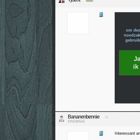
om dez
noodzake
gebruik
J
ik
Bananenbennie
EINDBAAS
Interessant ar