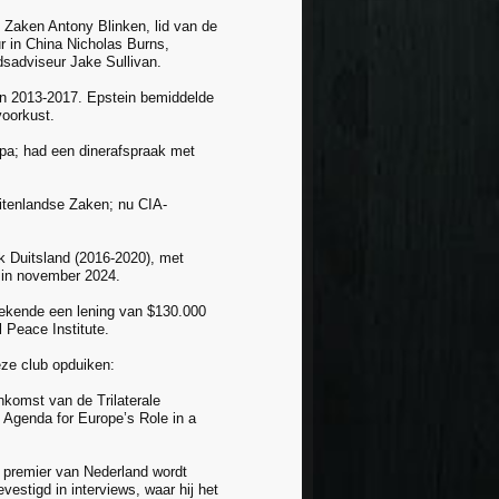
 Zaken Antony Blinken, lid van de
 in China Nicholas Burns,
sadviseur Jake Sullivan.
en 2013-2017. Epstein bemiddelde
voorkust.
opa; had een dinerafspraak met
uitenlandse Zaken; nu CIA-
k Duitsland (2016-2020), met
 in november 2024.
tekende een lening van $130.000
 Peace Institute.
deze club opduiken:
nkomst van de Trilaterale
Agenda for Europe’s Role in a
e premier van Nederland wordt
estigd in interviews, waar hij het