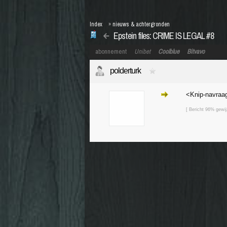
Index
»
nieuws & achtergronden
Epstein files: CRIME IS LEGAL #8
abonnement
Unibet
Coolblue
Bitvavo
polderturk
<Knip-navraa
[ Bericht 96% gewij