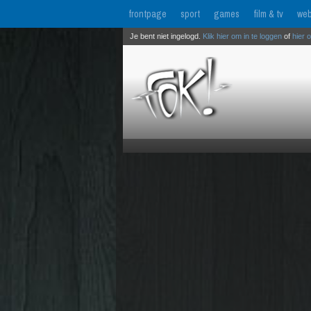
frontpage
sport
games
film & tv
web
Je bent niet ingelogd.
Klik hier om in te loggen
of
hier 