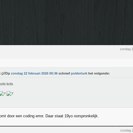
zondag 2
Op
zondag 22 februari 2026 00:36
schreef
polderturk
het volgende:
kots kots
omt door een coding error. Daar staat 19yo oorspronkelijk.
zondag 2