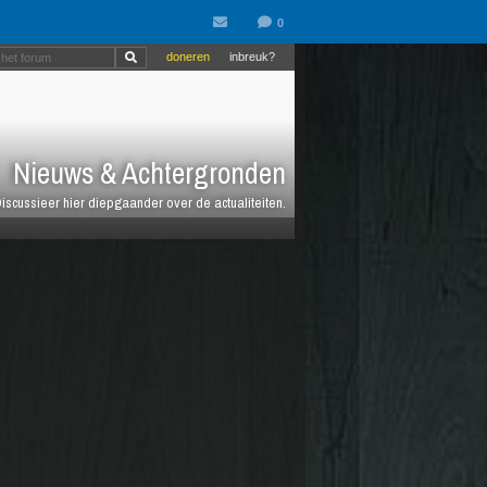
doneren
inbreuk?
Nieuws & Achtergronden
iscussieer hier diepgaander over de actualiteiten.