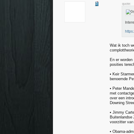
quote:
Inter
https:
Wat ik toch w
complottheorie
En er worden 
posities tere
• Keir Starmer
benoemde Pete
• Peter Mande
met contactge
over een intr
Downing Stree
• Jimmy Carte
Buitenlandse 
voorzitter va
• Obama-admin