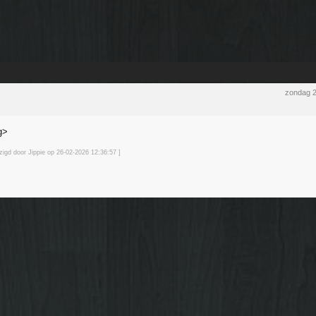
zondag 2
g>
zigd door Jippie op 26-02-2026 12:36
:57
]