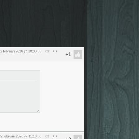
2 februari 2026 @ 10:33
:35
#27
2 februari 2026 @ 11:16
:36
#28