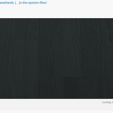
eartlands.(...)n-the-epstein-files/
zondag 2