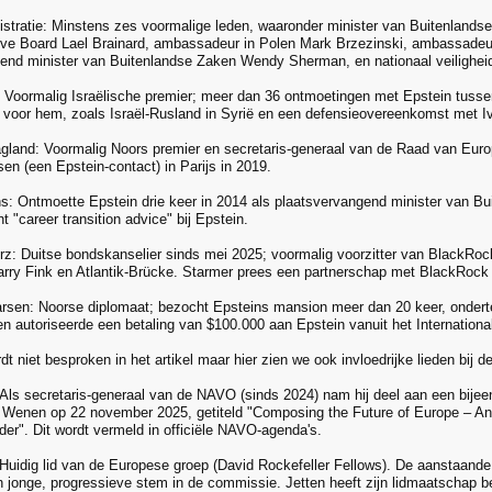
istratie: Minstens zes voormalige leden, waaronder minister van Buitenlandse
ve Board Lael Brainard, ambassadeur in Polen Mark Brzezinski, ambassadeur
end minister van Buitenlandse Zaken Wendy Sherman, en nationaal veiligheid
 Voormalig Israëlische premier; meer dan 36 ontmoetingen met Epstein tuss
voor hem, zoals Israël-Rusland in Syrië en een defensieovereenkomst met I
agland: Voormalig Noors premier en secretaris-generaal van de Raad van Eur
en (een Epstein-contact) in Parijs in 2019.
ns: Ontmoette Epstein drie keer in 2014 als plaatsvervangend minister van B
ht "career transition advice" bij Epstein.
erz: Duitse bondskanselier sinds mei 2025; voormalig voorzitter van BlackRoc
rry Fink en Atlantik-Brücke. Starmer prees een partnerschap met BlackRock
arsen: Noorse diplomaat; bezocht Epsteins mansion meer dan 20 keer, onder
en autoriseerde een betaling van $100.000 aan Epstein vanuit het International
t niet besproken in het artikel maar hier zien we ook invloedrijke lieden bij 
 Als secretaris-generaal van de NAVO (sinds 2024) nam hij deel aan een bijee
Wenen op 22 november 2025, getiteld "Composing the Future of Europe – An 
er". Dit wordt vermeld in officiële NAVO-agenda's.
 Huidig lid van de Europese groep (David Rockefeller Fellows). De aanstaand
n jonge, progressieve stem in de commissie. Jetten heeft zijn lidmaatschap bev