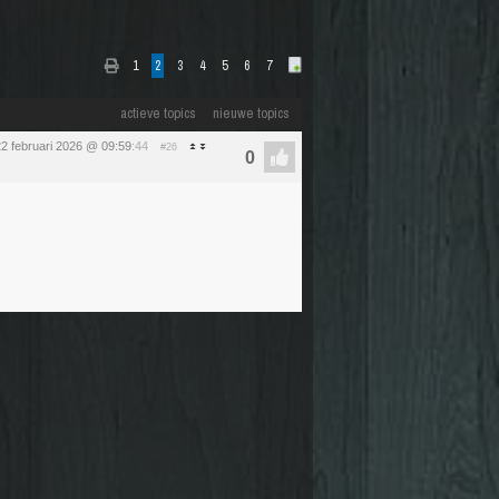
1
2
3
4
5
6
7
actieve topics
nieuwe topics
2 februari 2026 @ 09:59
:44
#26