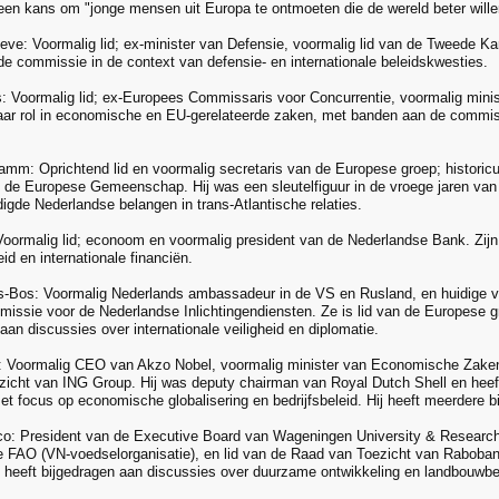
s een kans om "jonge mensen uit Europa te ontmoeten die de wereld beter will
oeve: Voormalig lid; ex-minister van Defensie, voormalig lid van de Tweede K
 de commissie in de context van defensie- en internationale beleidskwesties.
s: Voormalig lid; ex-Europees Commissaris voor Concurrentie, voormalig mini
r rol in economische en EU-gerelateerde zaken, met banden aan de commissi
mm: Oprichtend lid en voormalig secretaris van de Europese groep; historicu
n de Europese Gemeenschap. Hij was een sleutelfiguur in de vroege jaren va
igde Nederlandse belangen in trans-Atlantische relaties.
Voormalig lid; econoom en voormalig president van de Nederlandse Bank. Zijn 
id en internationale financiën.
-Bos: Voormalig Nederlands ambassadeur in de VS en Rusland, en huidige vo
issie voor de Nederlandse Inlichtingendiensten. Ze is lid van de Europese 
an discussies over internationale veiligheid en diplomatie.
: Voormalig CEO van Akzo Nobel, voormalig minister van Economische Zaken,
icht van ING Group. Hij was deputy chairman van Royal Dutch Shell en heeft
t focus op economische globalisering en bedrijfsbeleid. Hij heeft meerdere 
co: President van de Executive Board van Wageningen University & Research,
de FAO (VN-voedselorganisatie), en lid van de Raad van Toezicht van Rabobank
heeft bijgedragen aan discussies over duurzame ontwikkeling en landbouwbe