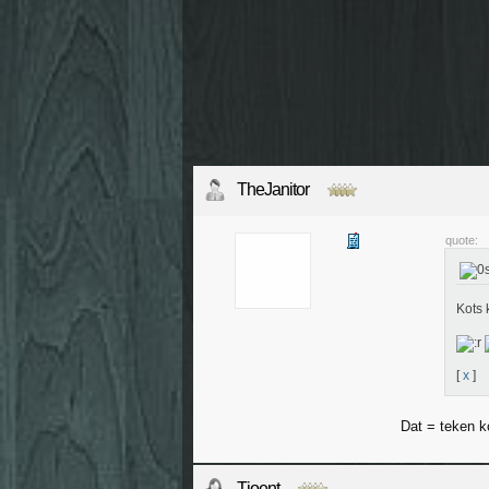
TheJanitor
quote:
Kots 
[
x
]
Dat = teken k
Tjoent