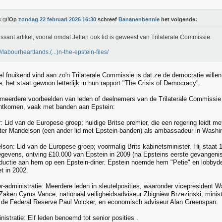
Op
zondag 22 februari 2026 16:30
schreef
Bananenbennie
het volgende:
essant artikel, vooral omdat Jetten ook lid is geweest van Trilaterale Commissie.
//labourheartlands.(...)n-the-epstein-files/
el fnuikend vind aan zo'n Trilaterale Commissie is dat ze de democratie willen
, het staat gewoon letterlijk in hun rapport "The Crisis of Democracy".
meerdere voorbeelden van leden of deelnemers van de Trilaterale Commissie 
chtkomen, vaak met banden aan Epstein:
: Lid van de Europese groep; huidige Britse premier, die een regering leidt met
r Mandelson (een ander lid met Epstein-banden) als ambassadeur in Washin
lson: Lid van de Europese groep; voormalig Brits kabinetsminister. Hij staat 1
gevens, ontving £10.000 van Epstein in 2009 (na Epsteins eerste gevangenisst
oductie aan hem op een Epstein-diner. Epstein noemde hem "Petie" en lobbyd
t in 2002.
r-administratie: Meerdere leden in sleutelposities, waaronder vicepresident W
Zaken Cyrus Vance, nationaal veiligheidsadviseur Zbigniew Brzezinski, minis
n de Federal Reserve Paul Volcker, en economisch adviseur Alan Greenspan.
istratie: Elf leden benoemd tot senior posities .