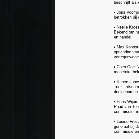
beschrijft al
• Joris Voorh
betrokken bij
• Neelie Kroe
Bekend om haa
en handel.
• Max Kohnsta
oprichting va
vertegenwoord
• Coen Oort: 
monetaire bele
• Renee Jones
Toezichtscomm
deelgenomen a
• Hans Wijers
Raad van Toez
commissie, me
• Louise Fres
generaal bij 
commissie en 