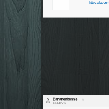
https://labourh
Bananenbennie
EINDBAAS