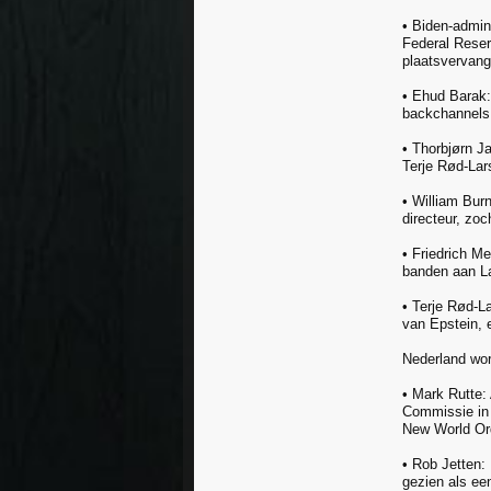
• Biden-admin
Federal Reser
plaatsvervang
• Ehud Barak:
backchannels 
• Thorbjørn J
Terje Rød-Lars
• William Bur
directeur, zoc
• Friedrich M
banden aan La
• Terje Rød-L
van Epstein, 
Nederland word
• Mark Rutte:
Commissie in 
New World Ord
• Rob Jetten:
gezien als ee