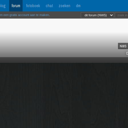
log
forum
fotoboek
chat
zoeken
dm
om een gratis account aan te maken
.
NWS
D