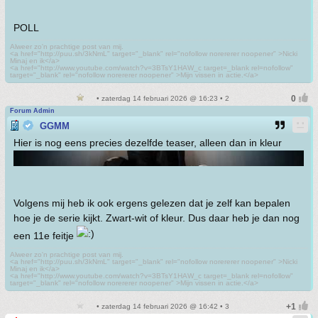
POLL
Alweer zo'n prachtige post van mij.
<a href="http://puu.sh/3kNmL" target="_blank" rel="nofollow norererer noopener" >Nicki
Minaj en ik</a>
<a href="http://www.youtube.com/watch?v=3BTsY1HAW_c target=_blank rel=nofollow"
target="_blank" rel="nofollow norererer noopener" >Mijn vissen in actie.</a>
• zaterdag 14 februari 2026 @ 16:23 • 2
Forum Admin
GGMM
Hier is nog eens precies dezelfde teaser, alleen dan in kleur
Volgens mij heb ik ook ergens gelezen dat je zelf kan bepalen
hoe je de serie kijkt. Zwart-wit of kleur. Dus daar heb je dan nog
een 11e feitje
Alweer zo'n prachtige post van mij.
<a href="http://puu.sh/3kNmL" target="_blank" rel="nofollow norererer noopener" >Nicki
Minaj en ik</a>
<a href="http://www.youtube.com/watch?v=3BTsY1HAW_c target=_blank rel=nofollow"
target="_blank" rel="nofollow norererer noopener" >Mijn vissen in actie.</a>
• zaterdag 14 februari 2026 @ 16:42 • 3