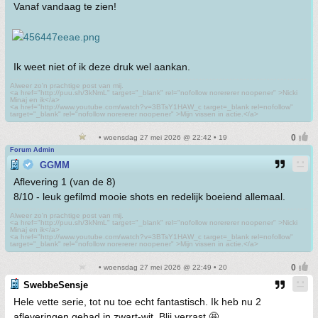
Vanaf vandaag te zien!
Ik weet niet of ik deze druk wel aankan.
Alweer zo'n prachtige post van mij.
<a href="http://puu.sh/3kNmL" target="_blank" rel="nofollow norererer noopener" >Nicki
Minaj en ik</a>
<a href="http://www.youtube.com/watch?v=3BTsY1HAW_c target=_blank rel=nofollow"
target="_blank" rel="nofollow norererer noopener" >Mijn vissen in actie.</a>
• woensdag 27 mei 2026 @ 22:42 • 19
Forum Admin
GGMM
Aflevering 1 (van de 8)
8/10 - leuk gefilmd mooie shots en redelijk boeiend allemaal.
Alweer zo'n prachtige post van mij.
<a href="http://puu.sh/3kNmL" target="_blank" rel="nofollow norererer noopener" >Nicki
Minaj en ik</a>
<a href="http://www.youtube.com/watch?v=3BTsY1HAW_c target=_blank rel=nofollow"
target="_blank" rel="nofollow norererer noopener" >Mijn vissen in actie.</a>
• woensdag 27 mei 2026 @ 22:49 • 20
SwebbeSensje
Hele vette serie, tot nu toe echt fantastisch. Ik heb nu 2
afleveringen gehad in zwart-wit. Blij verrast 🤩