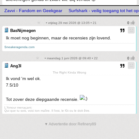
Zavvi - Fandom en Geekgear
Surfshark - veilig toegang tot het op
• vrijdag 29 mei 2026 @ 13:05 • 21
BasNijmegen
Ik moet nog beginnen, maar de recensies zijn lovend.
Sneakeragenda.com
• maandag 1 juni 2026 @ 09:40 • 22
Ang3l
The Right Kinda Wrong
Ik vond 'm wel ok.
7.5/10
Tot zover deze diepgaande recensie.
L'Amour menaçant:
Qui que tu sois, voici ton maître. Il l'est, le fût ou le doit être.
▼ Advertentie door Refinery89