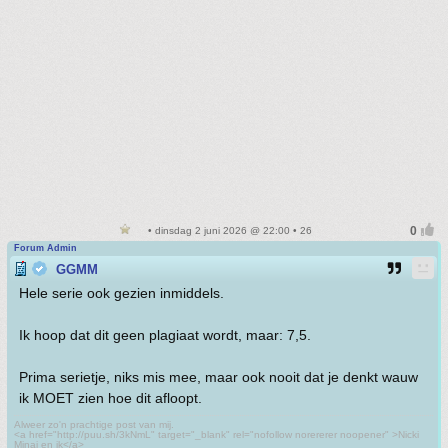
• dinsdag 2 juni 2026 @ 22:00 • 26
Forum Admin
GGMM
Hele serie ook gezien inmiddels.
Ik hoop dat dit geen plagiaat wordt, maar: 7,5.
Prima serietje, niks mis mee, maar ook nooit dat je denkt wauw
ik MOET zien hoe dit afloopt.
Alweer zo'n prachtige post van mij.
<a href="http://puu.sh/3kNmL" target="_blank" rel="nofollow norererer noopener" >Nicki
Minaj en ik</a>