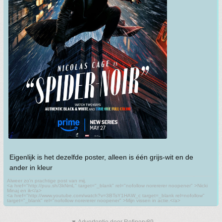
Eigenlijk is het dezelfde poster, alleen is één grijs-wit en de
ander in kleur
Alweer zo'n prachtige post van mij.
<a href="http://puu.sh/3kNmL" target="_blank" rel="nofollow norererer noopener" >Nicki
Minaj en ik</a>
<a href="http://www.youtube.com/watch?v=3BTsY1HAW_c target=_blank rel=nofollow"
target="_blank" rel="nofollow norererer noopener" >Mijn vissen in actie.</a>