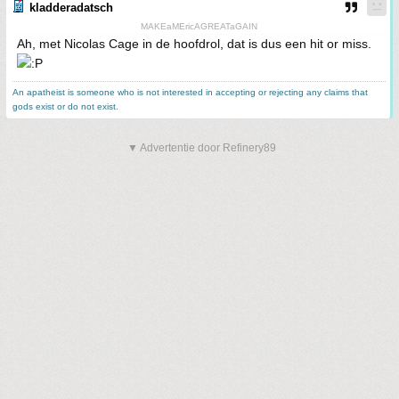
kladderadatsch
MAKEaMEricAGREATaGAIN
Ah, met Nicolas Cage in de hoofdrol, dat is dus een hit or miss.
An apatheist is someone who is not interested in accepting or rejecting any claims that
gods exist or do not exist.
▼ Advertentie door Refinery89