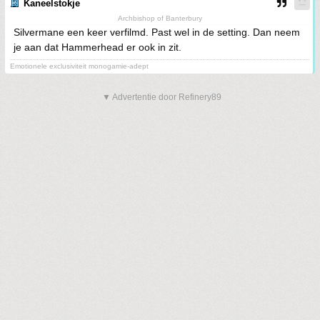
Kaneelstokje
Archbishop of Banterbury
Silvermane een keer verfilmd. Past wel in de setting. Dan neem
je aan dat Hammerhead er ook in zit.
Emotionele exclusiviteit monogamie-adept
▼ Advertentie door Refinery89