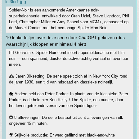
Spider-Noir is een aankomende Amerikaanse noir-
superheldenserie, ontwikkeld door Oren Uziel, Steve Lightfoot, Phil
Lord, Christopher Miller en Amy Pascal voor MGM+, gebaseerd op
de Marvel Comics met het personage Spider-Man Noir.
10 leuke feitjes over deze serie door ChatGPT gekozen (dus
waarschijnlijk kloppen er minimaal 4 niet)
🕵️‍♂️ Genre-mix: Spider-Noir combineert superheldenactie met film
noir — een spannend, duister detective-achtig verhaal én avontuur
in één.
🕰️ Jaren 30-setting: De serie speelt zich af in New York City rond
de jaren 1930, een tijd van misdaad en klassieke noir-stijl.
🎭 Andere held dan Peter Parker: In plaats van de klassieke Peter
Parker, is de held hier Ben Reilly / The Spider, een oudere, door
het leven getekende versie van een Spider-figuur.
📺 8 afleveringen: De serie bestaat uit acht afleveringen van elk
ongeveer 45 minuten.
🎥 Stijlvolle productie: Er werd gefilmd met black-and-white