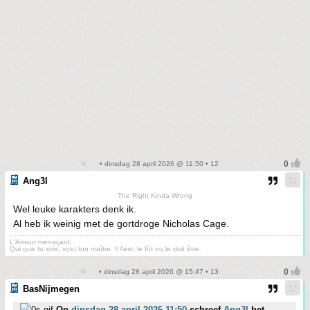
• dinsdag 28 april 2026 @ 11:50 • 12
Ang3l
The Right Kinda Wrong
Wel leuke karakters denk ik.
Al heb ik weinig met de gortdroge Nicholas Cage.
L'Amour menaçant:
Qui que tu sois, voici ton maître. Il l'est, le fût ou le doit être.
• dinsdag 28 april 2026 @ 15:47 • 13
BasNijmegen
Op
dinsdag 28 april 2026 11:50
schreef
Ang3l
het