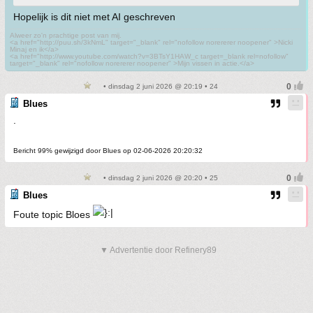
Hopelijk is dit niet met AI geschreven
Alweer zo'n prachtige post van mij.
<a href="http://puu.sh/3kNmL" target="_blank" rel="nofollow norererer noopener" >Nicki
Minaj en ik</a>
<a href="http://www.youtube.com/watch?v=3BTsY1HAW_c target=_blank rel=nofollow"
target="_blank" rel="nofollow norererer noopener" >Mijn vissen in actie.</a>
• dinsdag 2 juni 2026 @ 20:19 • 24
Blues
.
Bericht 99% gewijzigd door Blues op 02-06-2026 20:20:32
• dinsdag 2 juni 2026 @ 20:20 • 25
Blues
Foute topic Bloes
▼ Advertentie door Refinery89