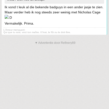
Ik vond t leuk al die bekende badguys in een ander jasje te zien.
Maar verder heb ik nog steeds zeer weinig met Nicholas Cage
Vermakelijk. Prima.
L'Amour menaçant:
Qui que tu sois, voici ton maître. Il l'est, le fût ou le doit être.
▼ Advertentie door Refinery89