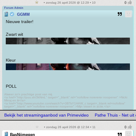
• zondag 26 april 2026 @ 12:29 • 10
Forum Admin
GGMM
Nieuwe trailer!
Zwart wit
Kleur
POLL
Alweer zo'n prachtige post van mij.
<a href="http://puu.sh/3kNmL" target="_blank" rel="nofollow norererer noopener" >Nicki
Minaj en ik</a>
<a href="http://www.youtube.com/watch?v=3BTsY1HAW_c target=_blank rel=nofollow"
target="_blank" rel="nofollow norererer noopener" >Mijn vissen in actie.</a>
Bekijk het streamingaanbod van Primevideo
Pathe Thuis - Net uit 
• zondag 26 april 2026 @ 12:34 • 11
BasNijmegen