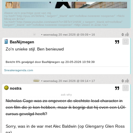
Alweer zo'n prachtige post van mij.
<a href="http://puu.sh/3kNmL" target="_blank" rel="nofollow norererer noopener" >Nicki
Minaj en ik</a>
<a href="http://www.youtube.com/watch?v=3BTsY1HAW_c target=_blank rel=nofollow"
target="_blank" rel="nofollow norererer noopener" >Mijn vissen in actie.</a>
• woensdag 20 mei 2026 @ 09:09 • 16
BasNijmegen
Zo'n unieke stijl. Ben benieuwd
Bericht 6% gewijzigd door BasNijmegen op 20-05-2026 10:59:39
Sneakeragenda.com
• woensdag 20 mei 2026 @ 09:14 • 17
nostra
ask why
Nicholas Cage was zo ongeveer de slechtste lead character in
een film die je kon hebben, maar ik begrijp dat hij even een LOI-
cursus gevolgd heeft?
Sorry, was in de war met Alec Baldwin (op Glengarry Glen Ross
na).