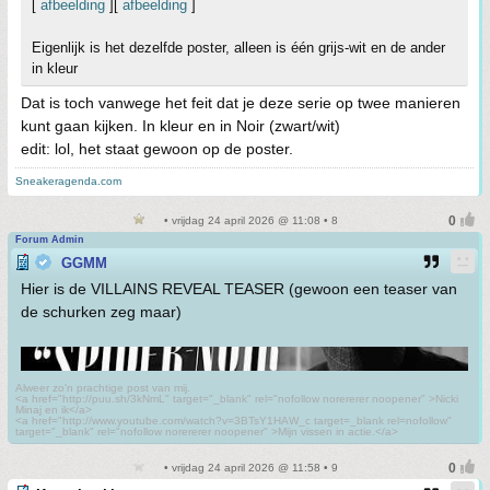
[
afbeelding
][
afbeelding
]
Eigenlijk is het dezelfde poster, alleen is één grijs-wit en de ander
in kleur
Dat is toch vanwege het feit dat je deze serie op twee manieren
kunt gaan kijken. In kleur en in Noir (zwart/wit)
edit: lol, het staat gewoon op de poster.
Sneakeragenda.com
• vrijdag 24 april 2026 @ 11:08 • 8
Forum Admin
GGMM
Hier is de VILLAINS REVEAL TEASER (gewoon een teaser van
de schurken zeg maar)
Alweer zo'n prachtige post van mij.
<a href="http://puu.sh/3kNmL" target="_blank" rel="nofollow norererer noopener" >Nicki
Minaj en ik</a>
<a href="http://www.youtube.com/watch?v=3BTsY1HAW_c target=_blank rel=nofollow"
target="_blank" rel="nofollow norererer noopener" >Mijn vissen in actie.</a>
• vrijdag 24 april 2026 @ 11:58 • 9