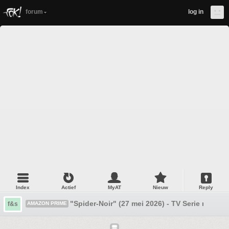
forum
log in
Index
Actief
MyAT
Nieuw
Reply
"Spider-Noir" (27 mei 2026) - TV Serie met Ni
f&s
AMAZON PRIME