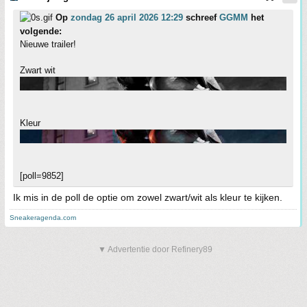
Op
zondag 26 april 2026 12:29
schreef
GGMM
het
volgende:
Nieuwe trailer!
Zwart wit
Kleur
[poll=9852]
Ik mis in de poll de optie om zowel zwart/wit als kleur te kijken.
Sneakeragenda.com
▼ Advertentie door Refinery89