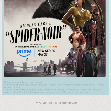
Alweer zo'n prachtige post van mij.
<a href="http://puu.sh/3kNmL" target="_blank" rel="nofollow norererer noopener" >Nicki
Minaj en ik</a>
<a href="http://www.youtube.com/watch?v=3BTsY1HAW_c target=_blank rel=nofollow"
target="_blank" rel="nofollow norererer noopener" >Mijn vissen in actie.</a>
▼ Advertentie door Refinery89