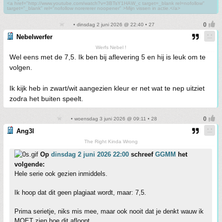
<a href="http://www.youtube.com/watch?v=3BTsY1HAW_c target=_blank rel=nofollow"
target="_blank" rel="nofollow norererer noopener" >Mijn vissen in actie.</a>
• dinsdag 2 juni 2026 @ 22:40 • 27
Nebelwerfer
Werfs Nebel !
Wel eens met de 7,5. Ik ben bij aflevering 5 en hij is leuk om te
volgen.
Ik kijk heb in zwart/wit aangezien kleur er net wat te nep uitziet
zodra het buiten speelt.
• woensdag 3 juni 2026 @ 09:11 • 28
Ang3l
The Right Kinda Wrong
Op
dinsdag 2 juni 2026 22:00
schreef
GGMM
het
volgende:
Hele serie ook gezien inmiddels.
Ik hoop dat dit geen plagiaat wordt, maar: 7,5.
Prima serietje, niks mis mee, maar ook nooit dat je denkt wauw ik
MOET zien hoe dit afloopt.