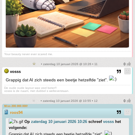
Your beauty never ever scared me.
• zaterdag 10 januari 2026 @ 10:26 • 11
vosss
Grappig dat AI zich steeds een beetje hetzelfde "ziet".
De oude oude layout was veel beter!!
vosss is de naam, met dubbel s welteverstaan.
• zaterdag 10 januari 2026 @ 10:55 • 12
Miss 200.000.000!
roos94
Op
zaterdag 10 januari 2026 10:26
schreef
vosss
het
volgende:
Grappig dat AI zich steeds een beetje hetzelfde "ziet".