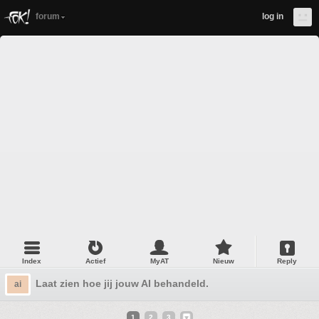
forum
log in
Index
Actief
MyAT
Nieuw
Reply
Laat zien hoe jij jouw AI behandeld.
ai
1
2
3