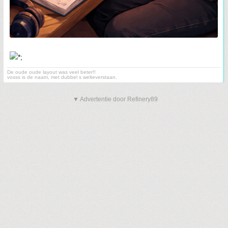
De oude oude layout was veel beter!!
vosss is de naam, met dubbel s welteverstaan.
▼ Advertentie door Refinery89