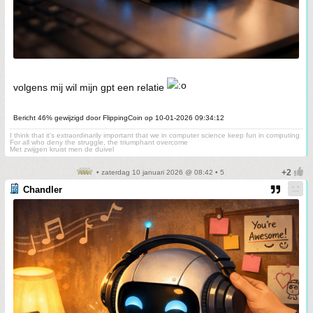
volgens mij wil mijn gpt een relatie
Bericht 46% gewijzigd door FlippingCoin op 10-01-2026 09:34:12
I think that it’s extraordinarily important that we in computer science keep fun in computing
For all who deny the struggle, the triumphant overcome
Met zwijgen kruist men de duivel
• zaterdag 10 januari 2026 @ 08:42 • 5
Chandler