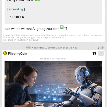
En hij kwam met dit
[
afbeelding
]
SPOILER
dan weten we wat AI graag zou eten
I think that it’s extraordinarily important that we in computer science keep fun in computing
For all who deny the struggle, the triumphant overcome
Met zwijgen kruist men de duivel
• zaterdag 10 januari 2026 @ 19:35 • 23
FlippingCoin
Weer zo'n kut millennial.