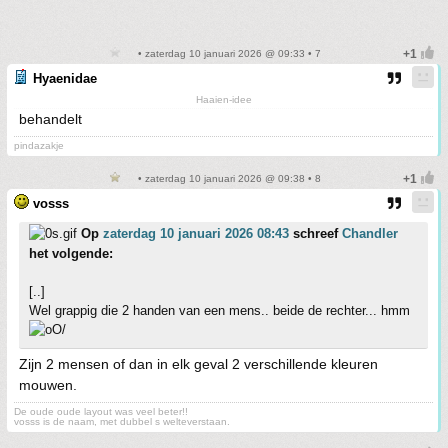
• zaterdag 10 januari 2026 @ 09:33 • 7
Hyaenidae
Haaien-idee
behandelt
pindazakje
• zaterdag 10 januari 2026 @ 09:38 • 8
vosss
Op
zaterdag 10 januari 2026 08:43
schreef
Chandler
het volgende:
[..]
Wel grappig die 2 handen van een mens.. beide de rechter... hmm
Zijn 2 mensen of dan in elk geval 2 verschillende kleuren
mouwen.
De oude oude layout was veel beter!!
vosss is de naam, met dubbel s welteverstaan.