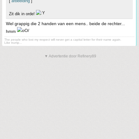
[
afbeelding
]
Zit dik in orde!
Wel grappig die 2 handen van een mens.. beide de rechter...
hmm
The people who lost my respect will never get a capital letter for their name again.
Like trump...
▼ Advertentie door Refinery89