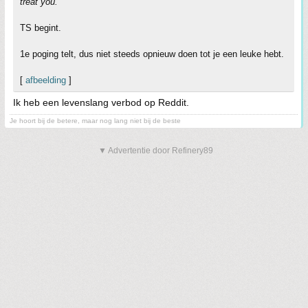
treat you.
TS begint.
1e poging telt, dus niet steeds opnieuw doen tot je een leuke hebt.
[
afbeelding
]
Ik heb een levenslang verbod op Reddit.
Je hoort bij de betere, maar nog lang niet bij de beste
▼ Advertentie door Refinery89