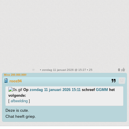
• zondag 11 januari 2026 @ 15:27 • 25
Miss 200.000.000!
roos94
Op
zondag 11 januari 2026 15:11
schreef
GGMM
het
volgende:
[
afbeelding
]
Deze is cute.
Chat heeft griep.
1
2
3