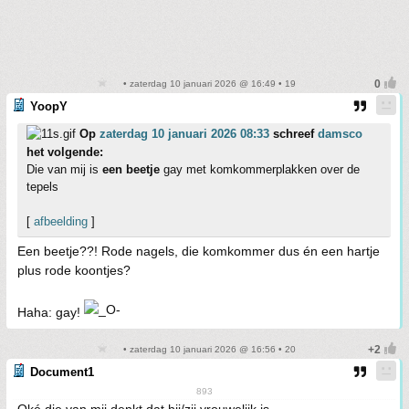
• zaterdag 10 januari 2026 @ 16:49 • 19
YoopY
Op
zaterdag 10 januari 2026 08:33
schreef
damsco
het volgende:
Die van mij is
een beetje
gay met komkommerplakken over de
tepels
[
afbeelding
]
Een beetje??! Rode nagels, die komkommer dus én een hartje
plus rode koontjes?
Haha: gay!
• zaterdag 10 januari 2026 @ 16:56 • 20
Document1
893