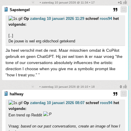
• zaterdag 10 januari 2026 @ 11:34 • 17
Sapstengel
Op
zaterdag 10 januari 2026 11:29
schreef
roos94
het
volgende:
[..]
De jouwe is wel erg oldschool getekend
Ja heel verschil met de rest. Maar misschien omdat ik CoPilot
gebruik en geen ChatGPT. Hij zei wel toen ik er naar vroeg "the
tone of our conversations absolutely influences the artistic
direction I choose when you give me a symbolic prompt like
“how I treat you." ”
• zaterdag 10 januari 2026 @ 16:10 • 18
halfway
Op
zaterdag 10 januari 2026 08:07
schreef
roos94
het
volgende:
Een trend op Reddit
Vraag:
based on our past conversations, create an image of how I