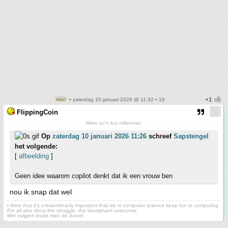
• zaterdag 10 januari 2026 @ 11:32 • 16
FlippingCoin
Weer zo'n kut millennial.
Op
zaterdag 10 januari 2026 11:26
schreef
Sapstengel
het volgende:
[
afbeelding
]
Geen idee waarom copilot denkt dat ik een vrouw ben
nou ik snap dat wel
I think that it’s extraordinarily important that we in computer science keep fun in computing
For all who deny the struggle, the triumphant overcome
Met zwijgen kruist men de duivel