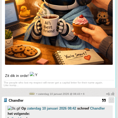
Zit dik in orde!
The people who lost my respect will never get a capital letter for their name again.
Like trump...
• zaterdag 10 januari 2026 @ 08:43 • 6
Chandler
Op
zaterdag 10 januari 2026 08:42
schreef
Chandler
het volgende: