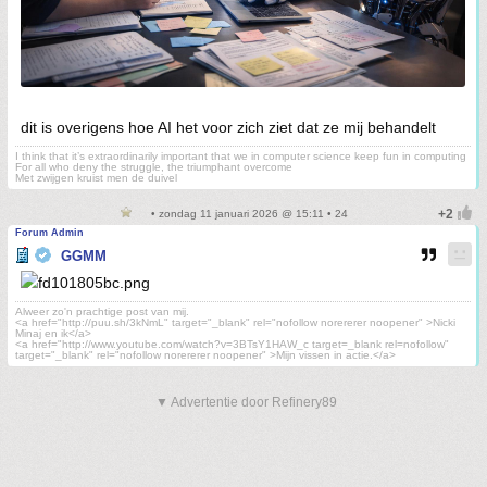
dit is overigens hoe AI het voor zich ziet dat ze mij behandelt
I think that it’s extraordinarily important that we in computer science keep fun in computing
For all who deny the struggle, the triumphant overcome
Met zwijgen kruist men de duivel
• zondag 11 januari 2026 @ 15:11 • 24
Forum Admin
GGMM
Alweer zo'n prachtige post van mij.
<a href="http://puu.sh/3kNmL" target="_blank" rel="nofollow norererer noopener" >Nicki
Minaj en ik</a>
<a href="http://www.youtube.com/watch?v=3BTsY1HAW_c target=_blank rel=nofollow"
target="_blank" rel="nofollow norererer noopener" >Mijn vissen in actie.</a>
▼ Advertentie door Refinery89