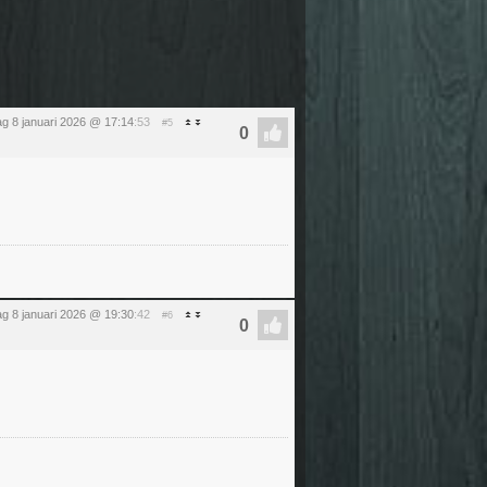
g 8 januari 2026 @ 17:14
:53
#5
g 8 januari 2026 @ 19:30
:42
#6