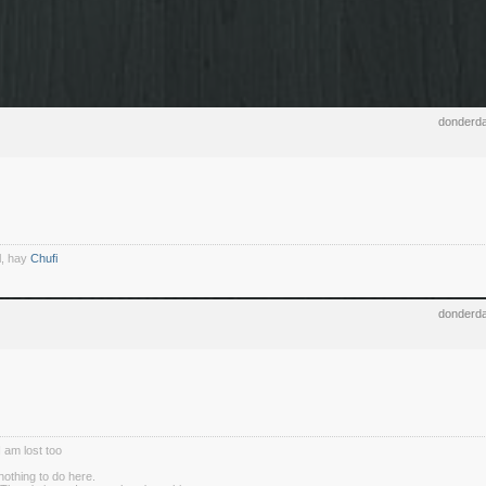
donderda
l, hay
Chufi
donderda
I am lost too
nothing to do here.