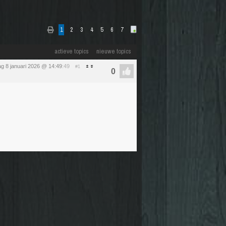
1
2
3
4
5
6
7
actieve topics
nieuwe topics
g 8 januari 2026 @ 14:49
:49
#1