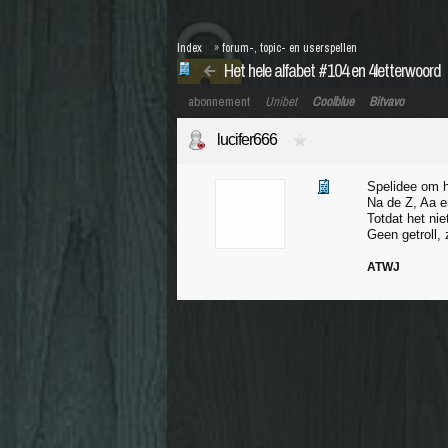
Index
»
forum-, topic- en userspellen
Het hele alfabet #104 en 4letterwoord
abonnement
Unibet
Coolblue
Bitvavo
lucifer666
Spelidee om h
Na de Z, Aa e
Totdat het ni
Geen getroll, 
ATWJ