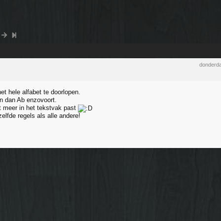
donderda
et hele alfabet te doorlopen.
n dan Ab enzovoort.
et meer in het tekstvak past
zelfde regels als alle andere!