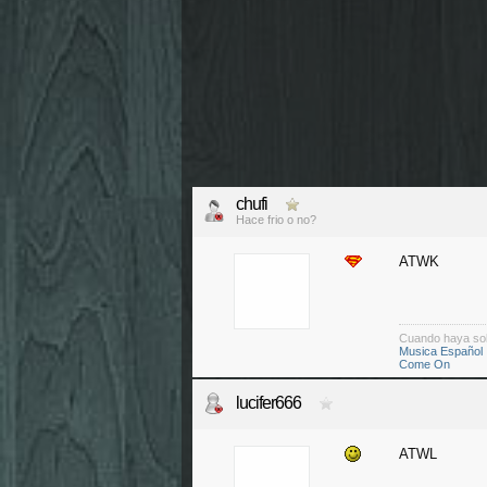
chufi
Hace frio o no?
ATWK
Cuando haya so
Musica Español
Come On
lucifer666
ATWL