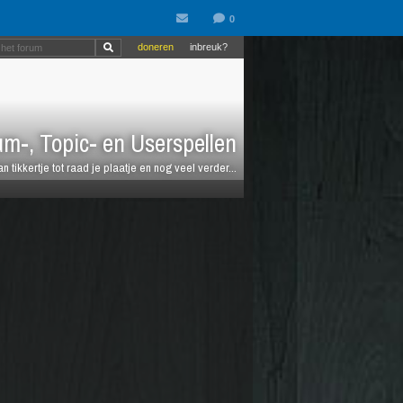
doneren
inbreuk?
m-, Topic- en Userspellen
an tikkertje tot raad je plaatje en nog veel verder...