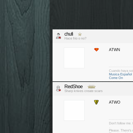
chufi
Hace frio o no?
ATWN
Cuando haya so
Musica Español
Come On
RedShoe
Sharp knives create scars
ATWO
Don't follow me. 
.
Please. There's 