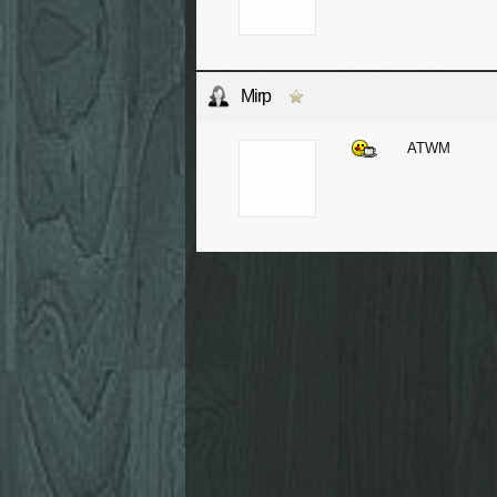
Mirp
ATWM