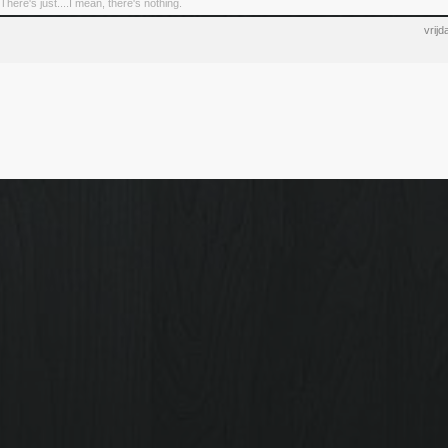
There's just....I mean, there's nothing.
vrij