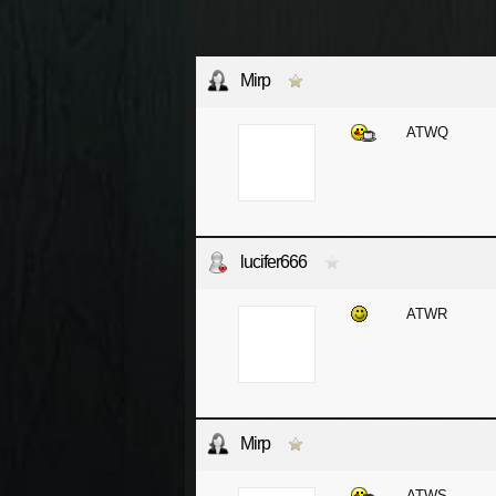
Mirp
ATWQ
lucifer666
ATWR
Mirp
ATWS