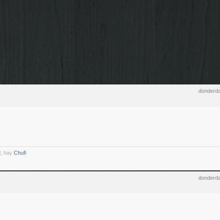
donderda
l, hay
Chufi
donderda