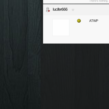
There's nothing. 
lucifer666
ATWP