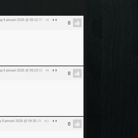
dag 9 januari 2026 @ 09:12
:37
#8
dag 9 januari 2026 @ 09:23
:02
#9
ag 9 januari 2026 @ 09:30
:19
#10