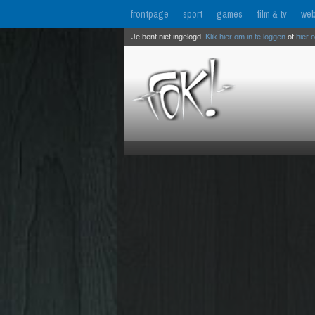
frontpage
sport
games
film & tv
web
Je bent niet ingelogd.
Klik hier om in te loggen
of
hier 