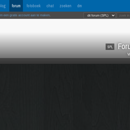
log
forum
fotoboek
chat
zoeken
dm
om een gratis account aan te maken
.
Foru
SPL
V