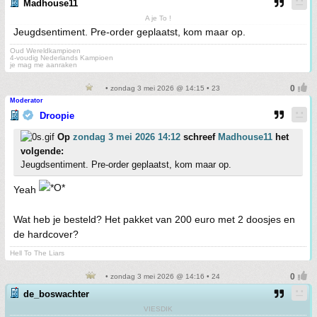
Madhouse11
A je To !
Jeugdsentiment. Pre-order geplaatst, kom maar op.
Oud Wereldkampioen
4-voudig Nederlands Kampioen
je mag me aanraken
• zondag 3 mei 2026 @ 14:15 • 23
Moderator
Droopie
Op
zondag 3 mei 2026 14:12
schreef
Madhouse11
het
volgende:
Jeugdsentiment. Pre-order geplaatst, kom maar op.
Yeah
Wat heb je besteld? Het pakket van 200 euro met 2 doosjes en
de hardcover?
Hell To The Liars
• zondag 3 mei 2026 @ 14:16 • 24
de_boswachter
VIESDIK