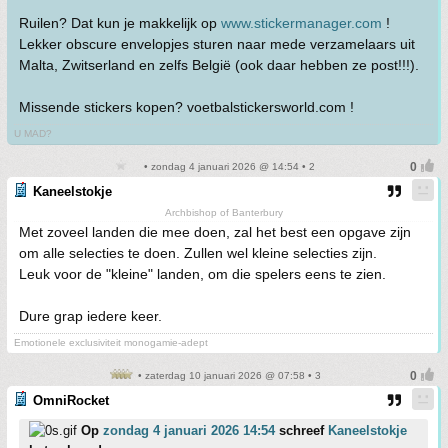
Ruilen? Dat kun je makkelijk op
www.stickermanager.com
!
Lekker obscure envelopjes sturen naar mede verzamelaars uit
Malta, Zwitserland en zelfs België (ook daar hebben ze post!!!).
Missende stickers kopen? voetbalstickersworld.com !
U MAD?
• zondag 4 januari 2026 @ 14:54 • 2
Kaneelstokje
Archbishop of Banterbury
Met zoveel landen die mee doen, zal het best een opgave zijn
om alle selecties te doen. Zullen wel kleine selecties zijn.
Leuk voor de "kleine" landen, om die spelers eens te zien.
Dure grap iedere keer.
Emotionele exclusiviteit monogamie-adept
• zaterdag 10 januari 2026 @ 07:58 • 3
OmniRocket
Op
zondag 4 januari 2026 14:54
schreef
Kaneelstokje