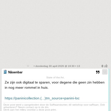
• donderdag 30 april 2026 @ 19:30 • 13
Näsenbar
State of the Art.
Ze zijn ook digitaal te sparen, voor degene die geen zin hebben
in nog meer rommel in huis.
https://paninicollection.(...)tm_source=panini-loc
Deze post werd u aangeboden door de Saffraanstunter, dé webshop voor saffraan. Ook
adverteren? Neem contact op in de dm.
Denk aan het milieu voordat u deze post print.