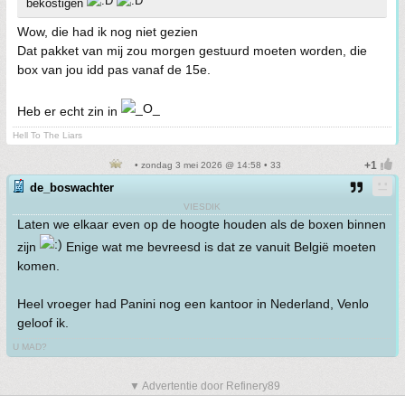
bekostigen
Wow, die had ik nog niet gezien
Dat pakket van mij zou morgen gestuurd moeten worden, die
box van jou idd pas vanaf de 15e.
Heb er echt zin in
Hell To The Liars
• zondag 3 mei 2026 @ 14:58 • 33
de_boswachter
VIESDIK
Laten we elkaar even op de hoogte houden als de boxen binnen
zijn
Enige wat me bevreesd is dat ze vanuit België moeten
komen.
Heel vroeger had Panini nog een kantoor in Nederland, Venlo
geloof ik.
U MAD?
▼ Advertentie door Refinery89