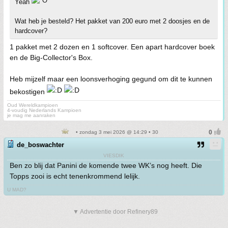
Yeah
Wat heb je besteld? Het pakket van 200 euro met 2 doosjes en de
hardcover?
1 pakket met 2 dozen en 1 softcover. Een apart hardcover boek
en de Big-Collector's Box.
Heb mijzelf maar een loonsverhoging gegund om dit te kunnen
bekostigen
Oud Wereldkampioen
4-voudig Nederlands Kampioen
je mag me aanraken
• zondag 3 mei 2026 @ 14:29 • 30
de_boswachter
VIESDIK
Ben zo blij dat Panini de komende twee WK’s nog heeft. Die
Topps zooi is echt tenenkrommend lelijk.
U MAD?
▼ Advertentie door Refinery89