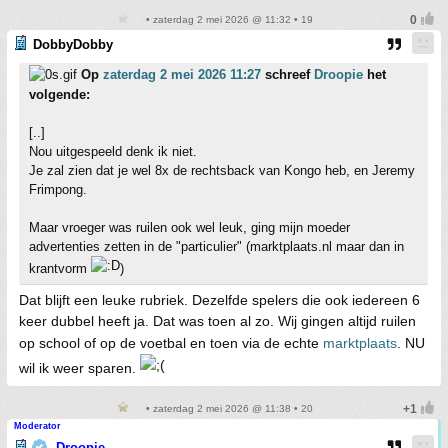
• zaterdag 2 mei 2026 @ 11:32 • 19
DobbyDobby
Op
zaterdag 2 mei 2026 11:27
schreef
Droopie
het
volgende:
[..]
Nou uitgespeeld denk ik niet.
Je zal zien dat je wel 8x de rechtsback van Kongo heb, en Jeremy
Frimpong.
Maar vroeger was ruilen ook wel leuk, ging mijn moeder
advertenties zetten in de "particulier" (marktplaats.nl maar dan in
krantvorm
)
Dat blijft een leuke rubriek. Dezelfde spelers die ook iedereen 6
keer dubbel heeft ja. Dat was toen al zo. Wij gingen altijd ruilen
op school of op de voetbal en toen via de echte
marktplaats
. NU
wil ik weer sparen.
• zaterdag 2 mei 2026 @ 11:38 • 20
Moderator
Droopie