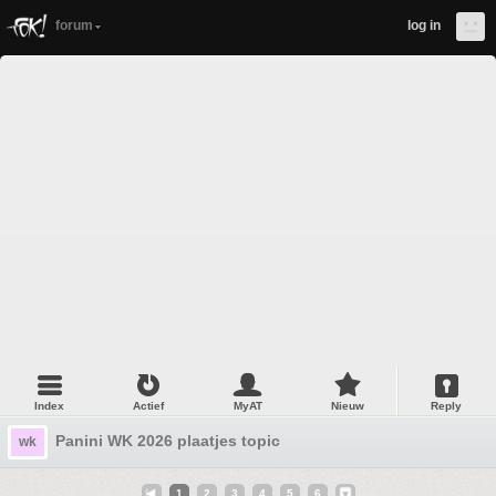
forum
log in
Index
Actief
MyAT
Nieuw
Reply
Panini WK 2026 plaatjes topic
wk
1
2
3
4
5
6