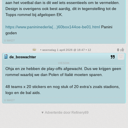
aan het voetbal dan is dit wel iets essentieels om te vermelden.
Design is overigens ook best aardig, dit in tegenstelling tot de
Topps rommel bij afgelopen EK.
https://www.panininederla(...)60box144oe-be01.html
Panini
goden
U MAD?
• woensdag 1 april 2026 @ 16:47 • 12
de_boswachter
VIESDIK
Ohja en ze hebben de play-offs afgewacht. Dus we krijgen geen
rommel waarbij we dan Polen of Italië moeten sparen.
48 teams x 20 stickers en nog stuk of 20 extra’s zoals stadions,
logo en de bal aids.
U MAD?
▼ Advertentie door Refinery89