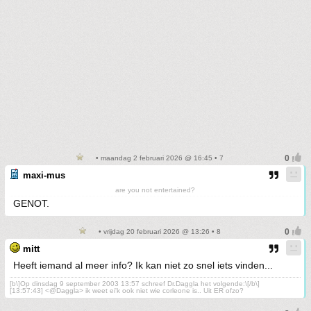
• maandag 2 februari 2026 @ 16:45 • 7
maxi-mus
are you not entertained?
GENOT.
• vrijdag 20 februari 2026 @ 13:26 • 8
mitt
Heeft iemand al meer info? Ik kan niet zo snel iets vinden...
[b\]Op dinsdag 9 september 2003 13:57 schreef Dr.Daggla het volgende:\[/b\]
[13:57:43] <@Daggla> ik weet ei'k ook niet wie corleone is.. Uit ER ofzo?