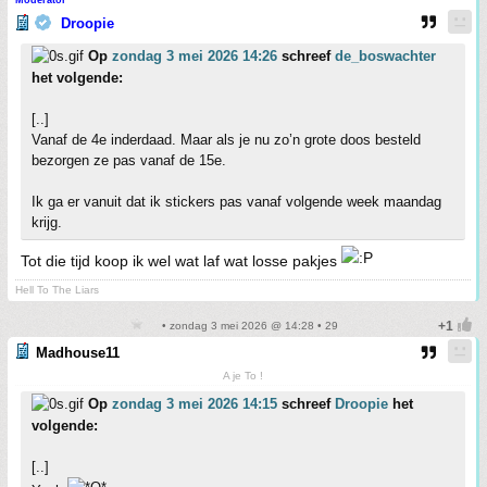
Moderator
Droopie
Op
zondag 3 mei 2026 14:26
schreef
de_boswachter
het volgende:
[..]
Vanaf de 4e inderdaad. Maar als je nu zo’n grote doos besteld
bezorgen ze pas vanaf de 15e.
Ik ga er vanuit dat ik stickers pas vanaf volgende week maandag
krijg.
Tot die tijd koop ik wel wat laf wat losse pakjes
Hell To The Liars
• zondag 3 mei 2026 @ 14:28 • 29
Madhouse11
A je To !
Op
zondag 3 mei 2026 14:15
schreef
Droopie
het
volgende:
[..]