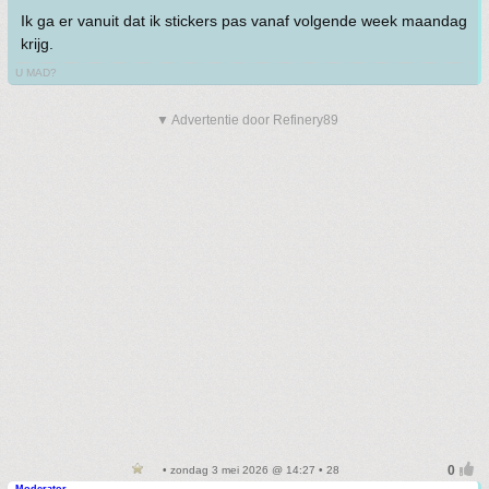
Ik ga er vanuit dat ik stickers pas vanaf volgende week maandag
krijg.
U MAD?
▼ Advertentie door Refinery89
• zondag 3 mei 2026 @ 14:27 • 28