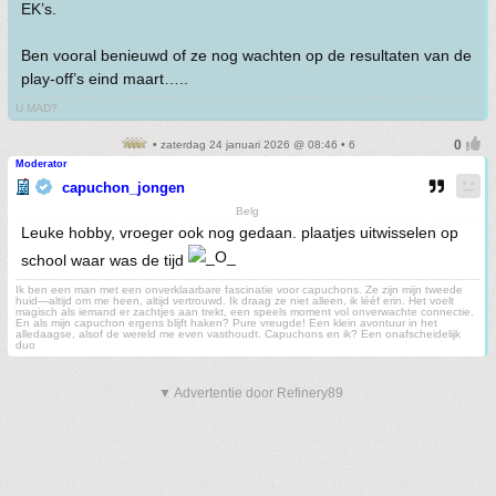
EK’s.
Ben vooral benieuwd of ze nog wachten op de resultaten van de
play-off’s eind maart…..
U MAD?
• zaterdag 24 januari 2026 @ 08:46 • 6
Moderator
capuchon_jongen
Belg
Leuke hobby, vroeger ook nog gedaan. plaatjes uitwisselen op
school waar was de tijd
Ik ben een man met een onverklaarbare fascinatie voor capuchons. Ze zijn mijn tweede
huid—altijd om me heen, altijd vertrouwd. Ik draag ze niet alleen, ik lééf erin. Het voelt
magisch als iemand er zachtjes aan trekt, een speels moment vol onverwachte connectie.
En als mijn capuchon ergens blijft haken? Pure vreugde! Een klein avontuur in het
alledaagse, alsof de wereld me even vasthoudt. Capuchons en ik? Een onafscheidelijk
duo
▼ Advertentie door Refinery89