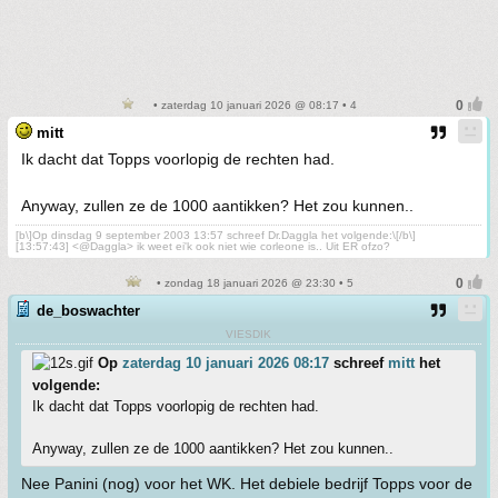
• zaterdag 10 januari 2026 @ 08:17 • 4
mitt
Ik dacht dat Topps voorlopig de rechten had.
Anyway, zullen ze de 1000 aantikken? Het zou kunnen..
[b\]Op dinsdag 9 september 2003 13:57 schreef Dr.Daggla het volgende:\[/b\]
[13:57:43] <@Daggla> ik weet ei'k ook niet wie corleone is.. Uit ER ofzo?
• zondag 18 januari 2026 @ 23:30 • 5
de_boswachter
VIESDIK
Op
zaterdag 10 januari 2026 08:17
schreef
mitt
het
volgende:
Ik dacht dat Topps voorlopig de rechten had.
Anyway, zullen ze de 1000 aantikken? Het zou kunnen..
Nee Panini (nog) voor het WK. Het debiele bedrijf Topps voor de