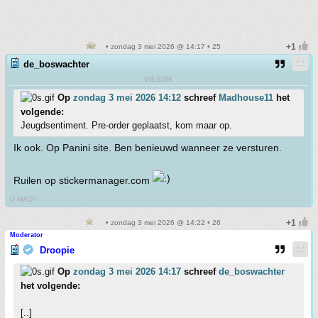
• zondag 3 mei 2026 @ 14:17 • 25
de_boswachter
VIESDIK
Op
zondag 3 mei 2026 14:12
schreef
Madhouse11
het
volgende:
Jeugdsentiment. Pre-order geplaatst, kom maar op.
Ik ook. Op Panini site. Ben benieuwd wanneer ze versturen.
Ruilen op stickermanager.com
U MAD?
• zondag 3 mei 2026 @ 14:22 • 26
Moderator
Droopie
Op
zondag 3 mei 2026 14:17
schreef
de_boswachter
het volgende:
[..]