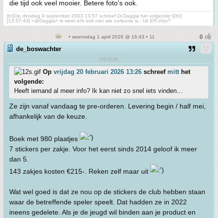
die tijd ook veel mooier. Betere foto's ook.
[b\]Op dinsdag 9 september 2003 13:57 schreef Dr.Daggla het volgende:\[/b\]
[13:57:43] <@Daggla> ik weet ei'k ook niet wie corleone is.. Uit ER ofzo?
• woensdag 1 april 2026 @ 16:43 • 11
de_boswachter
VIESDIK
Op
vrijdag 20 februari 2026 13:26
schreef
mitt
het
volgende:
Heeft iemand al meer info? Ik kan niet zo snel iets vinden...
Ze zijn vanaf vandaag te pre-orderen. Levering begin / half mei,
afhankelijk van de keuze.
Boek met 980 plaatjes
7 stickers per zakje. Voor het eerst sinds 2014 geloof ik meer
dan 5.
143 zakjes kosten €215-. Reken zelf maar uit
Wat wel goed is dat ze nou op de stickers de club hebben staan
waar de betreffende speler speelt. Dat hadden ze in 2022
ineens gedelete. Als je de jeugd wil binden aan je product en