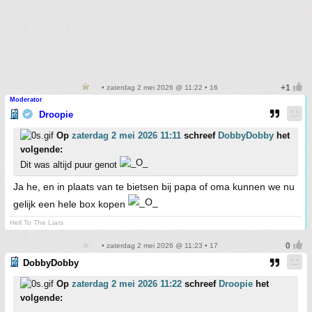
• zaterdag 2 mei 2026 @ 11:22 • 16
Moderator
Droopie
Op
zaterdag 2 mei 2026 11:11
schreef
DobbyDobby
het
volgende:
Dit was altijd puur genot
Ja he, en in plaats van te bietsen bij papa of oma kunnen we nu
gelijk een hele box kopen
Hell To The Liars
• zaterdag 2 mei 2026 @ 11:23 • 17
DobbyDobby
Op
zaterdag 2 mei 2026 11:22
schreef
Droopie
het
volgende: