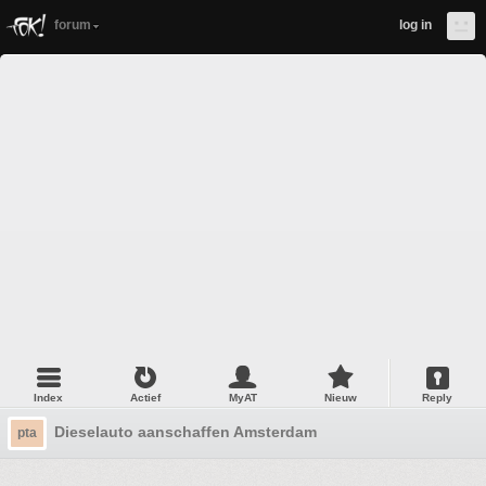
forum
log in
Index
Actief
MyAT
Nieuw
Reply
Dieselauto aanschaffen Amsterdam
pta