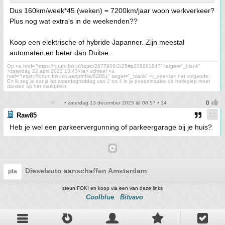
Dus 160km/week*45 (weken) = 7200km/jaar woon werkverkeer?
Plus nog wat extra's in de weekenden??
Koop een elektrische of hybride Japanner. Zijn meestal
automaten en beter dan Duitse.
Op <a href="https://forum.fok.nl/topic/2677908/2/25#p208861847" target="_blank"
>zaterdag 22 april 2023 13:43</a> schreef <a
href="https://forum.fok.nl/user/profile/62881" target="_blank" >r_one</a> het volgende:
En ik zeg je dat je op zaterdagmiddag van 2 tot 4 in je poedelnaakie de horlepiep moet
dansen op het marktplein.
• zaterdag 13 december 2025 @ 08:57 • 14
Raw85
Heb je wel een parkeervergunning of parkeergarage bij je huis?
Dieselauto aanschaffen Amsterdam
pta
steun FOK! en koop via een van deze links
Coolblue
Bitvavo