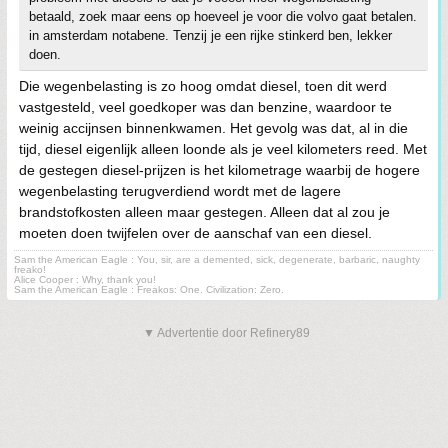
betaald, zoek maar eens op hoeveel je voor die volvo gaat betalen.
in amsterdam notabene. Tenzij je een rijke stinkerd ben, lekker
doen.
Die wegenbelasting is zo hoog omdat diesel, toen dit werd
vastgesteld, veel goedkoper was dan benzine, waardoor te
weinig accijnsen binnenkwamen. Het gevolg was dat, al in die
tijd, diesel eigenlijk alleen loonde als je veel kilometers reed. Met
de gestegen diesel-prijzen is het kilometrage waarbij de hogere
wegenbelasting terugverdiend wordt met de lagere
brandstofkosten alleen maar gestegen. Alleen dat al zou je
moeten doen twijfelen over de aanschaf van een diesel.
Sam the American Eagle : You, sir, are a demented, sick, degenerate, barbaric, naughty
freako!
Alice Cooper : Why, thank you!
Sam the American Eagle : Freakos: One. Civilization: Zero.
▼ Advertentie door Refinery89