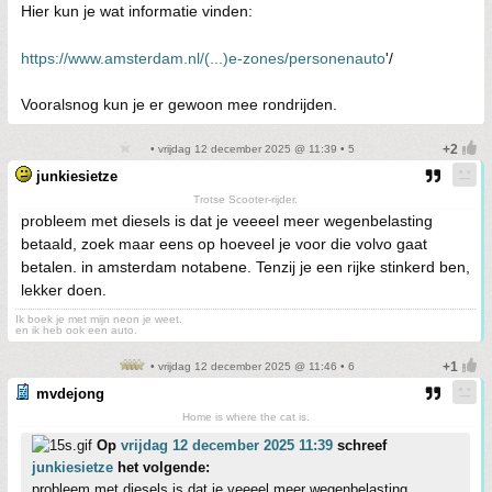
Hier kun je wat informatie vinden:
https://www.amsterdam.nl/(...)e-zones/personenauto
'/
Vooralsnog kun je er gewoon mee rondrijden.
• vrijdag 12 december 2025 @ 11:39 • 5
junkiesietze
Trotse Scooter-rijder.
probleem met diesels is dat je veeeel meer wegenbelasting
betaald, zoek maar eens op hoeveel je voor die volvo gaat
betalen. in amsterdam notabene. Tenzij je een rijke stinkerd ben,
lekker doen.
Ik boek je met mijn neon je weet.
en ik heb ook een auto.
• vrijdag 12 december 2025 @ 11:46 • 6
mvdejong
Home is where the cat is.
Op
vrijdag 12 december 2025 11:39
schreef
junkiesietze
het volgende:
probleem met diesels is dat je veeeel meer wegenbelasting