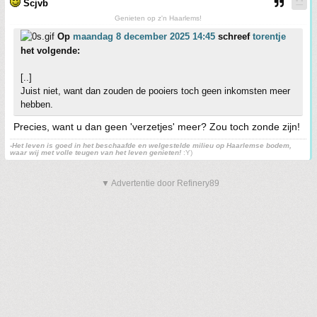
Scjvb
Genieten op z'n Haarlems!
Op
maandag 8 december 2025 14:45
schreef
torentje
het volgende:
[..]
Juist niet, want dan zouden de pooiers toch geen inkomsten meer
hebben.
Precies, want u dan geen 'verzetjes' meer? Zou toch zonde zijn!
-Het leven is goed in het beschaafde en welgestelde milieu op Haarlemse bodem,
waar wij met volle teugen van het leven genieten!
:Y)
▼ Advertentie door Refinery89