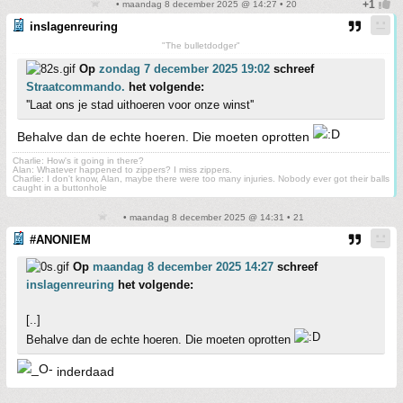
• maandag 8 december 2025 @ 14:27 • 20
inslagenreuring
"The bulletdodger"
Op
zondag 7 december 2025 19:02
schreef
Straatcommando.
het volgende:
''Laat ons je stad uithoeren voor onze winst''
Behalve dan de echte hoeren. Die moeten oprotten
Charlie: How's it going in there?
Alan: Whatever happened to zippers? I miss zippers.
Charlie: I don't know, Alan, maybe there were too many injuries. Nobody ever got their balls
caught in a buttonhole
• maandag 8 december 2025 @ 14:31 • 21
#ANONIEM
Op
maandag 8 december 2025 14:27
schreef
inslagenreuring
het volgende:
[..]
Behalve dan de echte hoeren. Die moeten oprotten
inderdaad