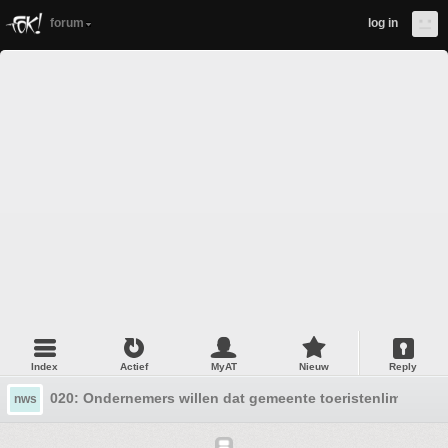
forum
log in
Index
Actief
MyAT
Nieuw
Reply
020: Ondernemers willen dat gemeente toeristenlimiet losl
nws