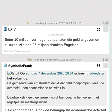
• zondag 7 december 2025 @ 21:36 • 13
LXIV
Cultuurmoslim
Beter 10 miljoen vermogende toeristen die geld uitgeven en
cultureel zijn dan 25 miljoen dronken Engelsen.
The End Times are wild
• zondag 7 december 2025 @ 21:40 • 14
SymbolicFrank
Op
zondag 7 december 2025 19:04
schreef
thedeedster
het volgende:
De gemeente van Amsterdam denkt dat geld rondpompen -lees; de
overheid - een economische activiteit is.
Daadwerkelijk geld genereren wordt hier continu bemoeilijkt met
regeltjes en maatregelingen.
Geld rondpompen
is
ook de belangrijkste economische activiteit.