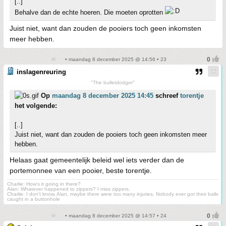
[..]
Behalve dan de echte hoeren. Die moeten oprotten
Juist niet, want dan zouden de pooiers toch geen inkomsten
meer hebben.
• maandag 8 december 2025 @ 14:56 • 23
inslagenreuring
"The bulletdodger"
Op
maandag 8 december 2025 14:45
schreef
torentje
het volgende:
[..]
Juist niet, want dan zouden de pooiers toch geen inkomsten meer
hebben.
Helaas gaat gemeentelijk beleid wel iets verder dan de
portemonnee van een pooier, beste torentje.
Charlie: How's it going in there?
Alan: Whatever happened to zippers? I miss zippers.
Charlie: I don't know, Alan, maybe there were too many injuries. Nobody ever got their balls
caught in a buttonhole
• maandag 8 december 2025 @ 14:57 • 24