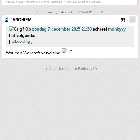
You will make mistakes. Forgive yourself. Move on. Start rebuilding.
• zondag 7 december 2025 @ 21:32 • 12
#ANONIEM
Op
zondag 7 december 2025 21:30
schreef
monkyyy
het volgende:
[
afbeelding
]
Wat een Warcraft verwijzing
▼ Advertentie door Refinery89