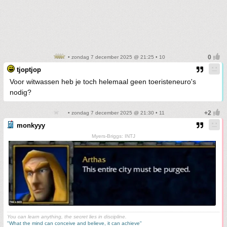
• zondag 7 december 2025 @ 21:25 • 10
tjoptjop
Voor witwassen heb je toch helemaal geen toeristeneuro's
nodig?
• zondag 7 december 2025 @ 21:30 • 11
monkyyy
Myers-Briggs: INTJ
You can learn anything, the secret lies in discipline.
"What the mind can conceive and believe, it can achieve"