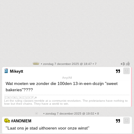
• zondag 7 december 2025 @ 18:47 • 7
Mikeytt
Any/All
Wat moeten we zonder die 100den 13-in-een-dozijn "sweet
bakeries"????
🇨🇳🇻🇳🇱🇦🇨🇺🇰🇵☭
Let the ruling classes tremble at a communist revolution. The proletarians have nothing to
lose but their chains. They have a world to win.
• zondag 7 december 2025 @ 19:02 • 8
#ANONIEM
''Laat ons je stad uithoeren voor onze winst''