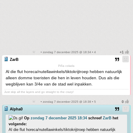
• zondag 7 december 2025 @ 18:34 • 4
ZarB
Piña colada
Al die flut horeca/nutellawinkels/tiktokrijtroep hebben natuurlijk
alleen domme toeristen die hen in leven houden. Dus als die
wegblijven kan 3/4e van de stad wel inpakken.
Just skip all the layers and go straight to the crazy!
• zondag 7 december 2025 @ 18:38 • 5
Alpha0
Op
zondag 7 december 2025 18:34
schreef
ZarB
het
volgende:
Al die flut horeca/nutellawinkels/tiktokrijtroep hebben natuurlijk