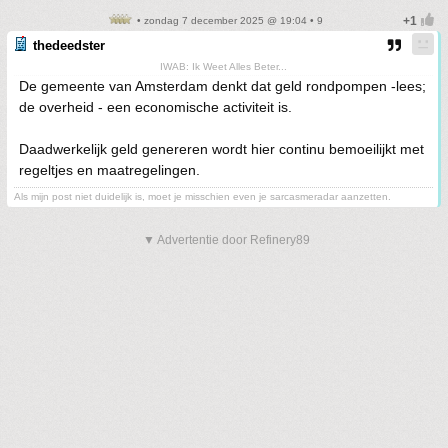
• zondag 7 december 2025 @ 19:04 • 9
thedeedster
IWAB: Ik Weet Alles Beter...
De gemeente van Amsterdam denkt dat geld rondpompen -lees;
de overheid - een economische activiteit is.
Daadwerkelijk geld genereren wordt hier continu bemoeilijkt met
regeltjes en maatregelingen.
Als mijn post niet duidelijk is, moet je misschien even je sarcasmeradar aanzetten.
▼ Advertentie door Refinery89