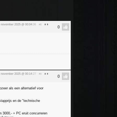
2 november 2025 @ 00:04
:06
#8
2 november 2025 @ 00:14
:27
#9
zeer als een alternatief voor
stapprijs en de "technische
en 3000,- + PC eruit concurreren