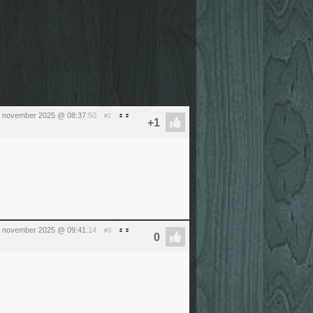
3 november 2025 @ 08:37
:50
#2
3 november 2025 @ 09:41
:14
#3