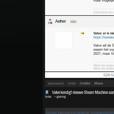
maar mogelij
Conscience do c
Aether
Valve: er is n
https://tweaker
Valve wil de 
waarin het su
2027, maar Va
When the student
When the student 
G2A Ga
abonnement
Unibet
Coolblue
Bitvavo
Valve kondigt nieuwe Steam Machine aa
Index
»
gaming
PRIVACYBELEID
|
ALGEMENE VOORWAARDE