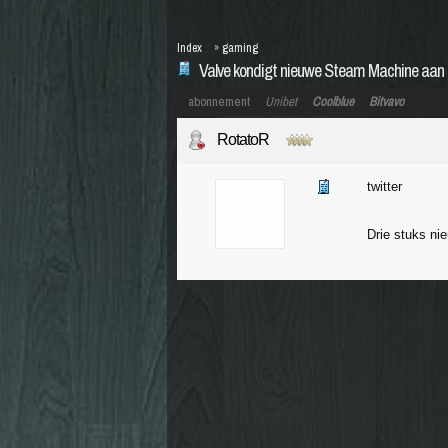
Index
»
gaming
Valve kondigt nieuwe Steam Machine aan
abonnement
Unibet
Coolblue
Bitvavo
RotatoR
twitter
Drie stuks ni