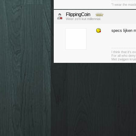
"I wear the mask
FlippingCoin
Weer zo'n kut millennial.
specs lijken m
I think that it’s
For all who deny
Met zwijgen krui