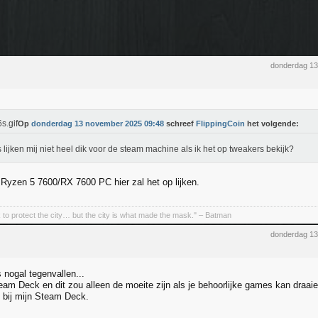
donderdag 1
Op
donderdag 13 november 2025 09:48
schreef
FlippingCoin
het volgende:
 lijken mij niet heel dik voor de steam machine als ik het op tweakers bekijk?
 Ryzen 5 7600/RX 7600 PC hier zal het op lijken.
 to protect the city… but the city is what made the mask." – Batman
donderdag 1
 nogal tegenvallen...
eam Deck en dit zou alleen de moeite zijn als je behoorlijke games kan draa
l bij mijn Steam Deck.