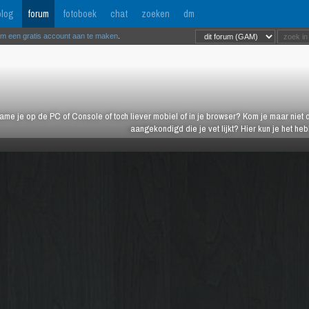
log
forum
fotoboek
chat
zoeken
dm
om een gratis account aan te maken
.
ame je op de PC of Console of toch liever mobiel of in je browser? Kom je maar niet d
aangekondigd die je vet lijkt? Hier kun je het h