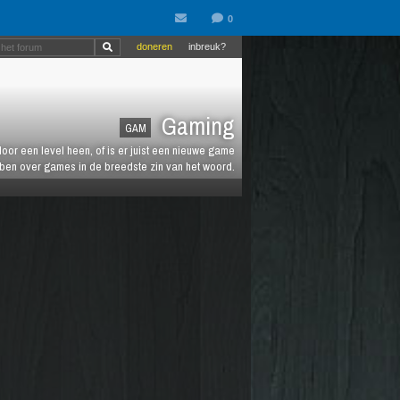
doneren
inbreuk?
Gaming
GAM
oor een level heen, of is er juist een nieuwe game
ebben over games in de breedste zin van het woord.