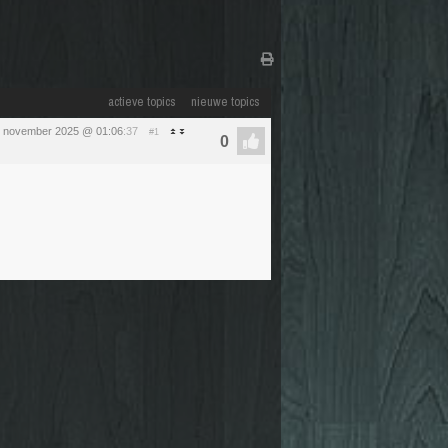
actieve topics
nieuwe topics
3 november 2025 @ 01:06
:37
#1