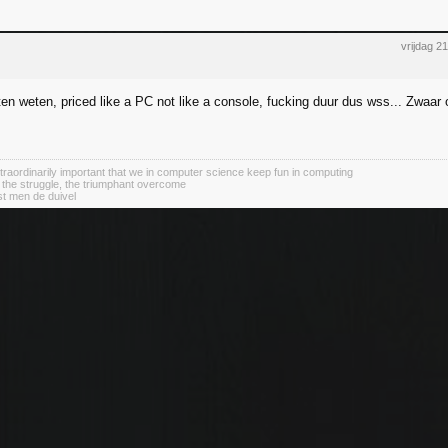
vrijdag 
ten weten, priced like a PC not like a console, fucking duur dus wss... Zwaar 
 extraordinarily important that we in computer science keep fun in computing
 the struggle, the triumphant overcome
st men de duivel