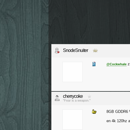
SnodeSnuiter
z
@Cockwhale
cherrycoke
"Fear is a weapon."
8GB GDDR6 V
en 4k 120hz 