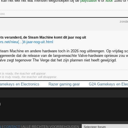
k kan het wel net wat mensen wegsnoepen bij de
playstation
6 of
xbox
1080 of 
ost.
zonda
iets veranderd, de Steam Machine komt dit jaar nog uit
s.net/nieu(...)it-jaar-nog-uit.html
Steam Machine en andere hardware toch in 2026 nog uitbrengen. Op vrijdag sch
ggereerde dat de release van de langverwachte Valve-hardware opnieuw zou wor
lve zegt tegenover The Verge dat het zijn plannen niet heeft gewijzigd.
 is ready, the teacher will appear.
is truly ready, the teacher will disappear.
mekeys en Electronics
Razer gaming gear
G2A Gamekeys en Elec
n
N
|
CONTACT
| ALLE RECHTEN VOORBEHOUDEN