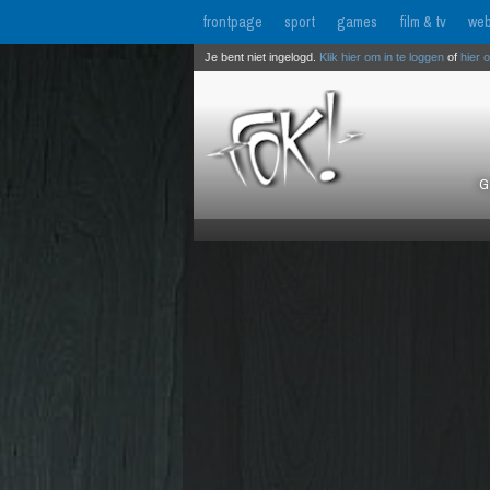
frontpage
sport
games
film & tv
web
Je bent niet ingelogd.
Klik hier om in te loggen
of
hier 
G