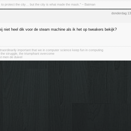
 to protect the city… but the city is what made the mask." – Batman
donderdag 1
ij niet heel dik voor de steam machine als ik het op tweakers bekijk?
 extraordinarily important that we in computer science keep fun in computing
 the struggle, the triumphant overcome
st men de duivel