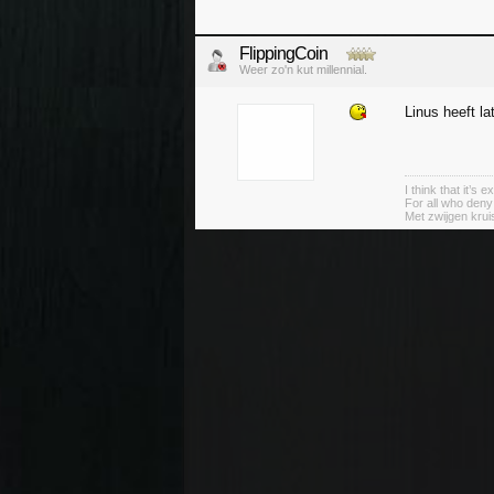
FlippingCoin
Weer zo'n kut millennial.
Linus heeft la
I think that it’s
For all who deny
Met zwijgen krui