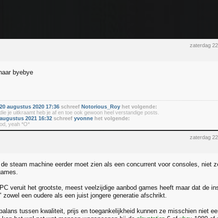
zaterdag 2
naar byebye
20 augustus 2020 17:36
schreef
Notorious_Roy
het volgende:
 die je uitkraamt heb je af en toe ook gewoon heel verstandige posts.
augustus 2021 16:32
schreef
yvonne
het volgende:
od, yeah *O*
zaterdag 2
e de steam machine eerder moet zien als een concurrent voor consoles, niet zo
 games.
e PC veruit het grootste, meest veelzijdige aanbod games heeft maar dat de in
 zowel een oudere als een juist jongere generatie afschrikt.
balans tussen kwaliteit, prijs en toegankelijkheid kunnen ze misschien niet e