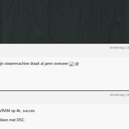
donderdag 1
ijn steammachine draait al jaren overuren
donderdag 1
RAM op 4k, succes
alleen met DSC