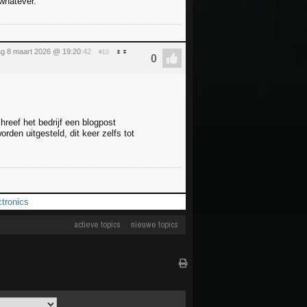
whatever.
g 8 maart 2026 @ 19:20
:42
#10
reef het bedrijf een blogpost
den uitgesteld, dit keer zelfs tot
tronics
actieve topics
nieuwe topics