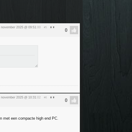
3 november 2025 @ 09:51
:00
#5
3 november 2025 @ 10:31
:02
#6
ien met een compacte high end PC.