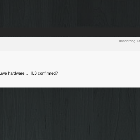
donderdag 1
euwe hardware... HL3 confirmed?