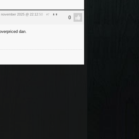
21 november 2025 @ 22:12
:50
#7
overpriced dan.