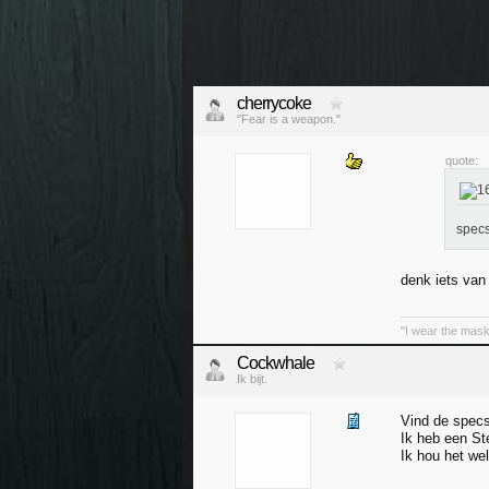
cherrycoke
"Fear is a weapon."
quote:
specs
denk iets van
"I wear the mask
Cockwhale
Ik bijt.
Vind de specs
Ik heb een St
Ik hou het we