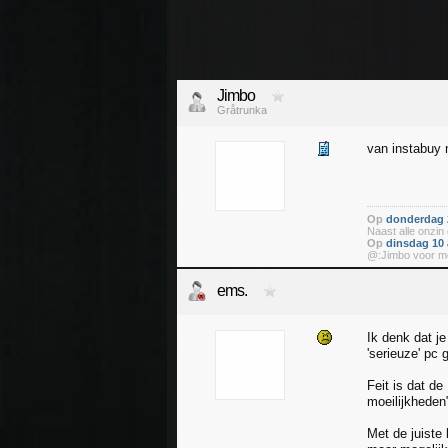
Jimbo
Gråtrunka
van instabuy 
Op
donderdag 
Naast alle onzin
Op
dinsdag 10 
@:Jimbo voor m
ems.
Ik denk dat j
'serieuze' pc
Feit is dat d
moeilijkheden"
Met de juiste 