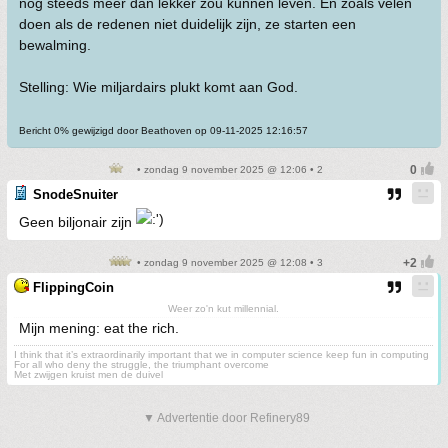
nog steeds meer dan lekker zou kunnen leven. En zoals velen
doen als de redenen niet duidelijk zijn, ze starten een
bewalming.
Stelling: Wie miljardairs plukt komt aan God.
Bericht 0% gewijzigd door Beathoven op 09-11-2025 12:16:57
• zondag 9 november 2025 @ 12:06 • 2
SnodeSnuiter
Geen biljonair zijn
• zondag 9 november 2025 @ 12:08 • 3
FlippingCoin
Weer zo'n kut millennial.
Mijn mening: eat the rich.
I think that it’s extraordinarily important that we in computer science keep fun in computing
For all who deny the struggle, the triumphant overcome
Met zwijgen kruist men de duivel
▼ Advertentie door Refinery89