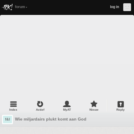
forum
log in
Index
Actief
MyAT
Nieuw
Reply
Wie miljardairs plukt komt aan God
f&l