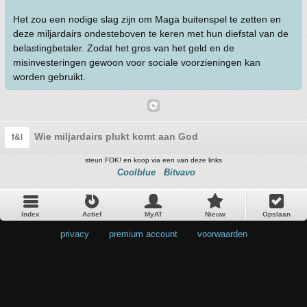
Het zou een nodige slag zijn om Maga buitenspel te zetten en
deze miljardairs ondesteboven te keren met hun diefstal van de
belastingbetaler. Zodat het gros van het geld en de
misinvesteringen gewoon voor sociale voorzieningen kan
worden gebruikt.
Wie miljardairs plukt komt aan God
f&l
steun FOK! en koop via een van deze links
Coolblue
Bitvavo
Index
Actief
MyAT
Nieuw
Opslaan
privacy
•
premium account
•
voorwaarden