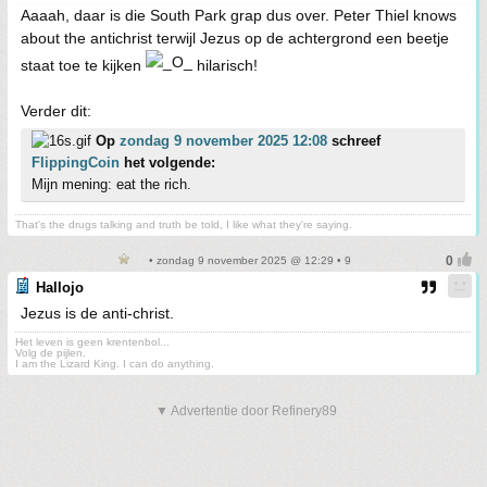
Aaaah, daar is die South Park grap dus over. Peter Thiel knows
about the antichrist terwijl Jezus op de achtergrond een beetje
staat toe te kijken
hilarisch!
Verder dit:
Op
zondag 9 november 2025 12:08
schreef
FlippingCoin
het volgende:
Mijn mening: eat the rich.
That's the drugs talking and truth be told, I like what they're saying.
• zondag 9 november 2025 @ 12:29 • 9
Hallojo
Jezus is de anti-christ.
Het leven is geen krentenbol...
Volg de pijlen.
I am the Lizard King. I can do anything.
▼ Advertentie door Refinery89