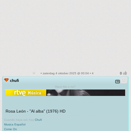
• zaterdag 4 oktober 2025 @ 00:04 • 4
chufi
Hace frio o no?
Rosa León - "Al alba" (1976) HD
Cuando haya sol, hay
Chufi
Musica Español
Come On