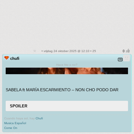
• vrijdag 24 oktober 2025 @ 12:10 • 25
chufi
Hace frio o no?
SABELA ft MARÍA ESCARMIENTO – NON CHO PODO DAR
SPOILER
Cuando haya sol, hay
Chufi
Musica Español
Come On