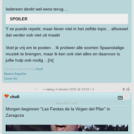
Iedereen denkt wel eens terug ...
SPOILER
Y se puede repetir, maar liever niet in het zelfde topic .. alhoewel
dat verder ook niet uit maakt
Voel je vrij om te posten .. Ik probeer alle soorten Spaanstalige
muziek te brengen, maar ik ken ook niet alles en daarvoor is
jullie hulp ook nodig ...[/s]
Cuando haya sol, hay
Chufi
Musica Español
Come On
• vrijdag 3 oktober 2025 @ 23:52 • 2
chufi
Hace frio o no?
Morgen beginnen "Las Fiestas de la Virgen del Pilar" in
Zaragoza