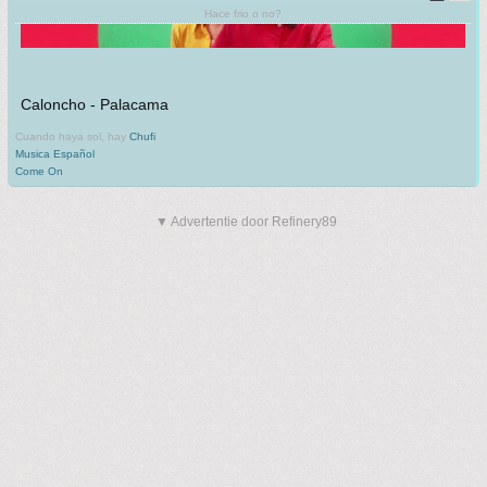
Hace frio o no?
Caloncho - Palacama
Cuando haya sol, hay
Chufi
Musica Español
Come On
▼ Advertentie door Refinery89