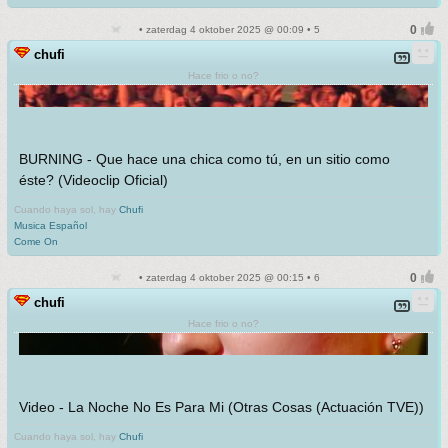
• zaterdag 4 oktober 2025 @ 00:09 • 5
chufi
Hace frio o no?
BURNING - Que hace una chica como tú, en un sitio como
éste? (Videoclip Oficial)
Cuando haya sol, hay
Chufi
Musica Español
Come On
• zaterdag 4 oktober 2025 @ 00:15 • 6
chufi
Hace frio o no?
Video - La Noche No Es Para Mi (Otras Cosas (Actuación TVE))
Cuando haya sol, hay
Chufi