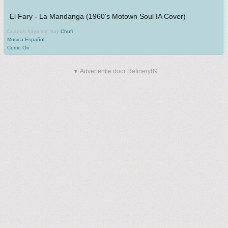
El Fary - La Mandanga (1960's Motown Soul IA Cover)
Cuando haya sol, hay
Chufi
Musica Español
Come On
▼ Advertentie door Refinery89