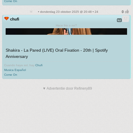
Come On
• donderdag 23 oktober 2025 @ 20:48 • 24
chufi
Hace frio o no?
Shakira - La Pared (LIVE) Oral Fixation - 20th | Spotify
Anniversary
Cuando haya sol, hay
Chufi
Musica Español
Come On
▼ Advertentie door Refinery89