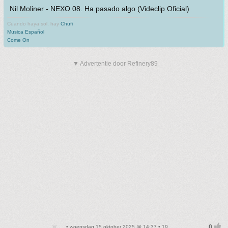
Nil Moliner - NEXO 08. Ha pasado algo (Videclip Oficial)
Cuando haya sol, hay
Chufi
Musica Español
Come On
▼ Advertentie door Refinery89
• woensdag 15 oktober 2025 @ 14:37 • 19