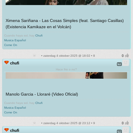
Ximena Sariñana - Las Cosas Simples (feat. Santiago Casillas)
(Existencia Kamikaze en el Volcán)
Cuando haya sol, hay
Chufi
Musica Español
Come On
• zaterdag 4 oktober 2025 @ 18:02 • 8
chufi
Hace frio o no?
Manolo Garcia - Lloraré (Video Oficial)
Cuando haya sol, hay
Chufi
Musica Español
Come On
• zaterdag 4 oktober 2025 @ 23:12 • 9
chufi