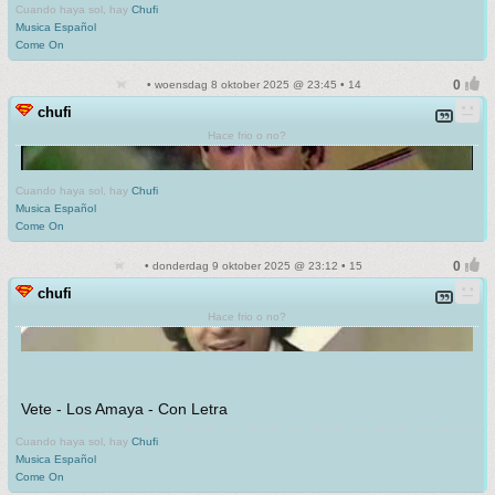
Cuando haya sol, hay
Chufi
Musica Español
Come On
• woensdag 8 oktober 2025 @ 23:45 • 14
chufi
Hace frio o no?
Cuando haya sol, hay
Chufi
Musica Español
Come On
• donderdag 9 oktober 2025 @ 23:12 • 15
chufi
Hace frio o no?
Vete - Los Amaya - Con Letra
Cuando haya sol, hay
Chufi
Musica Español
Come On