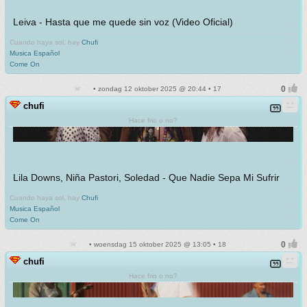
Leiva - Hasta que me quede sin voz (Video Oficial)
Cuando haya sol, hay
Chufi
Musica Español
Come On
• zondag 12 oktober 2025 @ 20:44 • 17
chufi
Hace frio o no?
Lila Downs, Niña Pastori, Soledad - Que Nadie Sepa Mi Sufrir
Cuando haya sol, hay
Chufi
Musica Español
Come On
• woensdag 15 oktober 2025 @ 13:05 • 18
chufi
Hace frio o no?