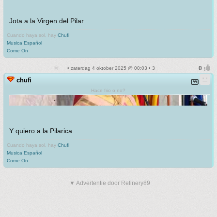
Jota a la Virgen del Pilar
Cuando haya sol, hay
Chufi
Musica Español
Come On
• zaterdag 4 oktober 2025 @ 00:03 • 3
chufi
Hace frio o no?
Y quiero a la Pilarica
Cuando haya sol, hay
Chufi
Musica Español
Come On
▼ Advertentie door Refinery89