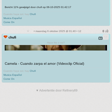
Bericht 11% gewijzigd door chufi op 06-10-2025 01:42:17
Cuando haya sol, hay
Chufi
Musica Español
Come On
• maandag 6 oktober 2025 @ 01:40 • 12
chufi
Hace frio o no?
Camela - Cuando zarpa el amor (Videoclip Oficial)
Cuando haya sol, hay
Chufi
Musica Español
Come On
▼ Advertentie door Refinery89