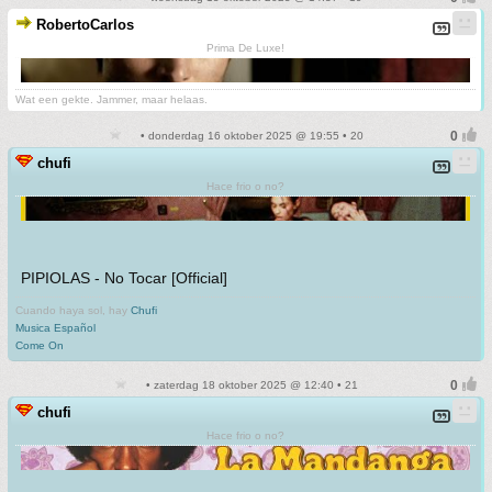
RobertoCarlos
Prima De Luxe!
Wat een gekte. Jammer, maar helaas.
• donderdag 16 oktober 2025 @ 19:55 • 20
chufi
Hace frio o no?
PIPIOLAS - No Tocar [Official]
Cuando haya sol, hay
Chufi
Musica Español
Come On
• zaterdag 18 oktober 2025 @ 12:40 • 21
chufi
Hace frio o no?