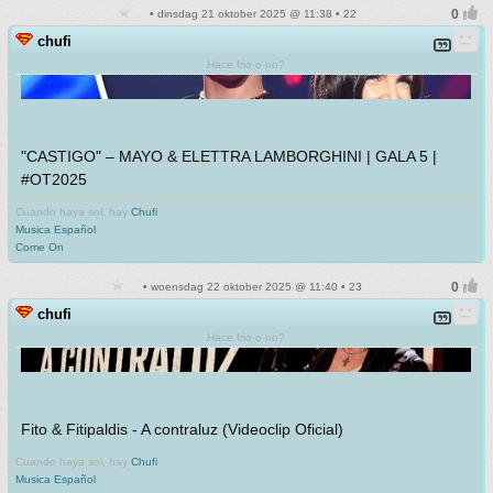
• dinsdag 21 oktober 2025 @ 11:38 • 22
chufi
Hace frio o no?
"CASTIGO" – MAYO & ELETTRA LAMBORGHINI | GALA 5 |
#OT2025
Cuando haya sol, hay
Chufi
Musica Español
Come On
• woensdag 22 oktober 2025 @ 11:40 • 23
chufi
Hace frio o no?
Fito & Fitipaldis - A contraluz (Videoclip Oficial)
Cuando haya sol, hay
Chufi
Musica Español