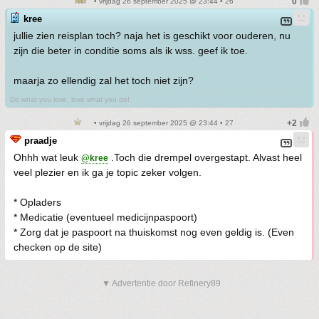
• vrijdag 26 september 2025 @ 23:44 • 26
kree
jullie zien reisplan toch? naja het is geschikt voor ouderen, nu
zijn die beter in conditie soms als ik wss. geef ik toe.
maarja zo ellendig zal het toch niet zijn?
Do what you love, love what you do!
• vrijdag 26 september 2025 @ 23:44 • 27
praadje
Ohhh wat leuk
.Toch die drempel overgestapt. Alvast heel
@kree
veel plezier en ik ga je topic zeker volgen.
* Opladers
* Medicatie (eventueel medicijnpaspoort)
* Zorg dat je paspoort na thuiskomst nog even geldig is. (Even
checken op de site)
▼ Advertentie door Refinery89