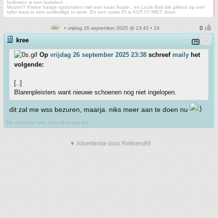
Iedereen is een kutlultrut
Muizen? Kleine harige opdonders met een kaas fixatie., en Lucie Ball die gillend op een
tafel staat in een oudbollige tv serie. En een vaste PI is KUT !!!! NIET doen
• vrijdag 26 september 2025 @ 23:42 • 24
kree
Op
vrijdag 26 september 2025 23:38
schreef
maily
het
volgende:
[..]
Blarenpleisters want nieuwe schoenen nog niet ingelopen.
dit zal me wss bezuren, maarja. niks meer aan te doen nu
Do what you love, love what you do!
▼ Advertentie door Refinery89