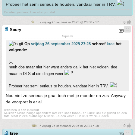
Probeer het semi serieus te houden. vandaar hier in TRV.
Do what you love, love what you do!
• vrijdag 26 september 2025 @ 23:30 • 17
Soury
Squeek
Op
vrijdag 26 september 2025 23:28
schreef
kree
het
volgende:
[..]
neuh doe maar niet hier want anders ga ik het niet volgen. doe
maar in DTS al die dingen weer
Probeer het semi serieus te houden. vandaar hier in TRV.
Nou niet zo serieus je gaat toch met je moeder en zus. Anyway
de voorpret is er al.
Iedereen is een kutlultrut
Muizen? Kleine harige opdonders met een kaas fixatie., en Lucie Ball die gillend op een
tafel staat in een oudbollige tv serie. En een vaste PI is KUT !!!! NIET doen
• vrijdag 26 september 2025 @ 23:31 • 18
kree