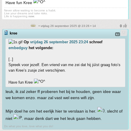
Have fun Kree
Never allow waiting to become a habit.
Live your dreams and take risks.
Life is happening
now
.
• vrijdag 26 september 2025 @ 23:26 • 14
kree
Op
vrijdag 26 september 2025 23:24
schreef
embedguy
het volgende:
[..]
Spreek voor jezelf. Een vriend van me zei dat hij júíst graag foto’s
van Kree’s zusje ziet verschijnen.
Have fun Kree
leuk, ik zal zeker ff proberen het bij te houden, geen idee waar
we komen enzo. maar zal vast wel eens wifi zijn.
Mijn doel he om het eerlijk hier te verslaan is her.
. slecht of
niet
. maar denk dart we het leuk gaan hebben.
Do what you love, love what you do!