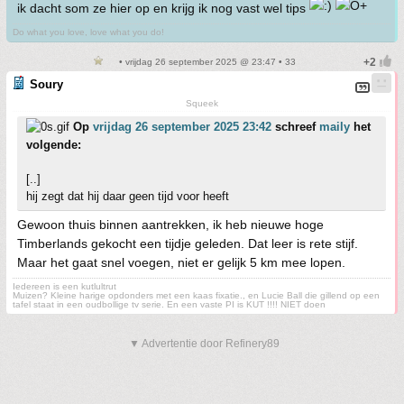
ik dacht som ze hier op en krijg ik nog vast wel tips
Do what you love, love what you do!
• vrijdag 26 september 2025 @ 23:47 • 33
Soury
Squeek
Op
vrijdag 26 september 2025 23:42
schreef
maily
het
volgende:
[..]
hij zegt dat hij daar geen tijd voor heeft
Gewoon thuis binnen aantrekken, ik heb nieuwe hoge
Timberlands gekocht een tijdje geleden. Dat leer is rete stijf.
Maar het gaat snel voegen, niet er gelijk 5 km mee lopen.
Iedereen is een kutlultrut
Muizen? Kleine harige opdonders met een kaas fixatie., en Lucie Ball die gillend op een
tafel staat in een oudbollige tv serie. En een vaste PI is KUT !!!! NIET doen
▼ Advertentie door Refinery89