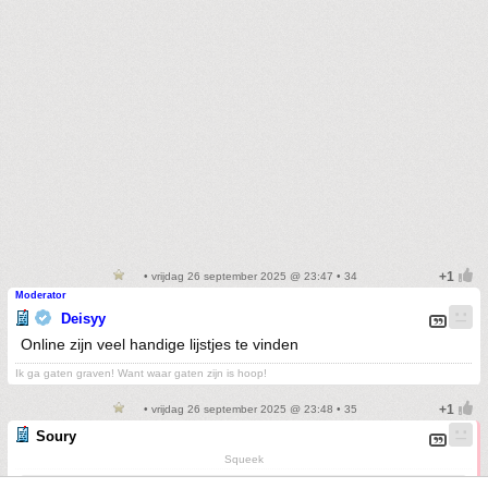
• vrijdag 26 september 2025 @ 23:47 • 34
Moderator
Deisyy
Online zijn veel handige lijstjes te vinden
Ik ga gaten graven! Want waar gaten zijn is hoop!
• vrijdag 26 september 2025 @ 23:48 • 35
Soury
Squeek
Op
vrijdag 26 september 2025 23:45
schreef
praadje