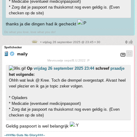
* Medicatie (eventueel medicijnpaspoort)
* Zorg dat je paspoort na thuiskomst nog even geldig is. (Even
checken op de site)
thanks ja die dingen had ik gecheckt
Do what you love, love what you do!
• vrijdag 26 september 2025 @ 23:45 • 30
Spellchecker
maily
Mevrouwtje oeps/B.U.2022 :P
Op
vrijdag 26 september 2025 23:44
schreef
praadje
het volgende:
Ohhh wat leuk @:Kree. Toch die drempel overgestapt. Alvast heel
veel plezier en ik ga je topic zeker volgen.
* Opladers
* Medicatie (eventueel medicijnpaspoort)
* Zorg dat je paspoort na thuiskomst nog even geldig is. (Even
checken op de site)
Geldig paspoort is wel belangrijk
--###No Guts No Glory###--