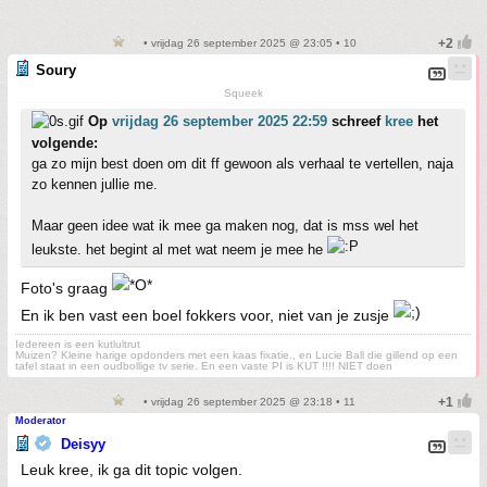
• vrijdag 26 september 2025 @ 23:05 • 10
Soury
Squeek
Op
vrijdag 26 september 2025 22:59
schreef
kree
het
volgende:
ga zo mijn best doen om dit ff gewoon als verhaal te vertellen, naja
zo kennen jullie me.
Maar geen idee wat ik mee ga maken nog, dat is mss wel het
leukste. het begint al met wat neem je mee he
Foto's graag
En ik ben vast een boel fokkers voor, niet van je zusje
Iedereen is een kutlultrut
Muizen? Kleine harige opdonders met een kaas fixatie., en Lucie Ball die gillend op een
tafel staat in een oudbollige tv serie. En een vaste PI is KUT !!!! NIET doen
• vrijdag 26 september 2025 @ 23:18 • 11
Moderator
Deisyy
Leuk kree, ik ga dit topic volgen.