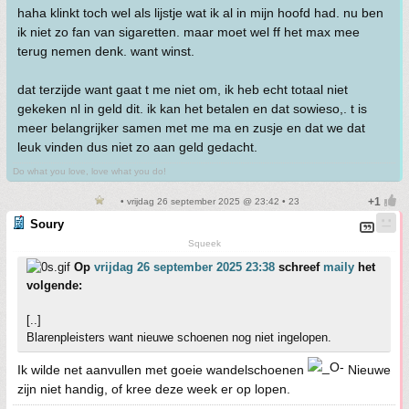
haha klinkt toch wel als lijstje wat ik al in mijn hoofd had. nu ben
ik niet zo fan van sigaretten. maar moet wel ff het max mee
terug nemen denk. want winst.
dat terzijde want gaat t me niet om, ik heb echt totaal niet
gekeken nl in geld dit. ik kan het betalen en dat sowieso,. t is
meer belangrijker samen met me ma en zusje en dat we dat
leuk vinden dus niet zo aan geld gedacht.
Do what you love, love what you do!
• vrijdag 26 september 2025 @ 23:42 • 23
Soury
Squeek
Op
vrijdag 26 september 2025 23:38
schreef
maily
het
volgende:
[..]
Blarenpleisters want nieuwe schoenen nog niet ingelopen.
Ik wilde net aanvullen met goeie wandelschoenen
Nieuwe
zijn niet handig, of kree deze week er op lopen.