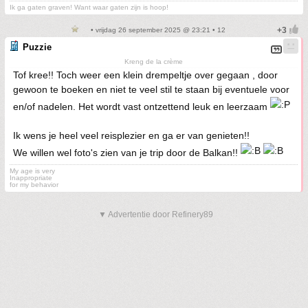
Ik ga gaten graven! Want waar gaten zijn is hoop!
• vrijdag 26 september 2025 @ 23:21 • 12
Puzzie
Kreng de la crème
Tof kree!! Toch weer een klein drempeltje over gegaan , door
gewoon te boeken en niet te veel stil te staan bij eventuele voor
en/of nadelen. Het wordt vast ontzettend leuk en leerzaam
Ik wens je heel veel reisplezier en ga er van genieten!!
We willen wel foto's zien van je trip door de Balkan!!
My age is very
Inappropriate
for my behavior
▼ Advertentie door Refinery89