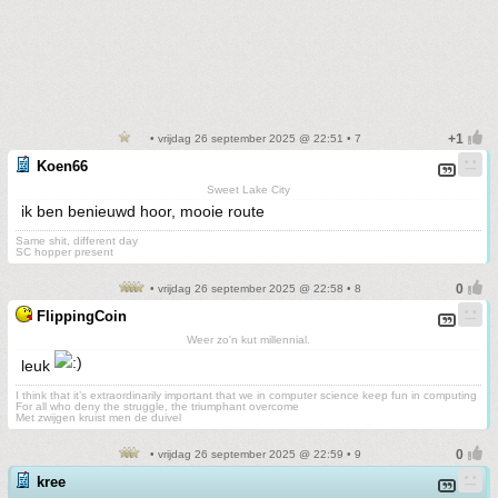
• vrijdag 26 september 2025 @ 22:51 • 7
Koen66
Sweet Lake City
ik ben benieuwd hoor, mooie route
Same shit, different day
SC hopper present
• vrijdag 26 september 2025 @ 22:58 • 8
FlippingCoin
Weer zo'n kut millennial.
leuk
I think that it’s extraordinarily important that we in computer science keep fun in computing
For all who deny the struggle, the triumphant overcome
Met zwijgen kruist men de duivel
• vrijdag 26 september 2025 @ 22:59 • 9
kree