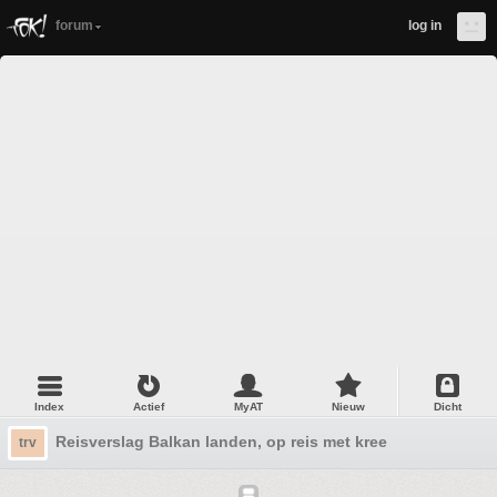
forum
log in
Index
Actief
MyAT
Nieuw
Dicht
Reisverslag Balkan landen, op reis met kree
trv