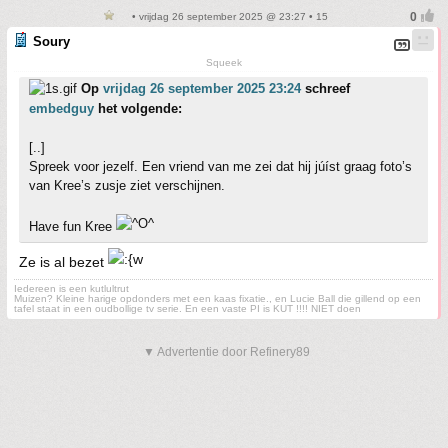
• vrijdag 26 september 2025 @ 23:27 • 15
Soury
Squeek
Op
vrijdag 26 september 2025 23:24
schreef
embedguy
het volgende:
[..]
Spreek voor jezelf. Een vriend van me zei dat hij júíst graag foto’s
van Kree’s zusje ziet verschijnen.
Have fun Kree
Ze is al bezet
Iedereen is een kutlultrut
Muizen? Kleine harige opdonders met een kaas fixatie., en Lucie Ball die gillend op een
tafel staat in een oudbollige tv serie. En een vaste PI is KUT !!!! NIET doen
▼ Advertentie door Refinery89