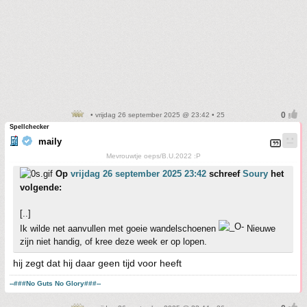
• vrijdag 26 september 2025 @ 23:42 • 25
Spellchecker
maily
Mevrouwtje oeps/B.U.2022 :P
Op
vrijdag 26 september 2025 23:42
schreef
Soury
het
volgende:
[..]
Ik wilde net aanvullen met goeie wandelschoenen
Nieuwe
zijn niet handig, of kree deze week er op lopen.
hij zegt dat hij daar geen tijd voor heeft
--###No Guts No Glory###--