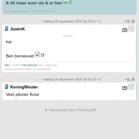
ik dit maar even als ik er ben
Do what you love, love what you do!
• vrijdag 26 september 2025 @ 20:21 • 2
JustinK
Lepel :+
tvp
Ben benieuwd
Hier
schreef
Hooidraad
het volgende:
Justin spreekt altijd de waarheid.
• vrijdag 26 september 2025 @ 20:22 • 3
KoningWouter
Veel plezier Kree
▼ Advertentie door Refinery89