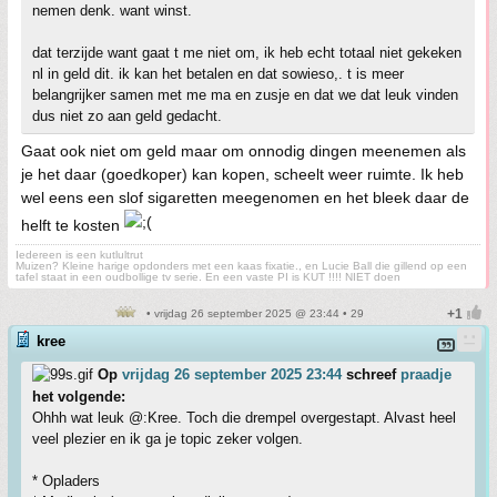
nemen denk. want winst.
dat terzijde want gaat t me niet om, ik heb echt totaal niet gekeken
nl in geld dit. ik kan het betalen en dat sowieso,. t is meer
belangrijker samen met me ma en zusje en dat we dat leuk vinden
dus niet zo aan geld gedacht.
Gaat ook niet om geld maar om onnodig dingen meenemen als
je het daar (goedkoper) kan kopen, scheelt weer ruimte. Ik heb
wel eens een slof sigaretten meegenomen en het bleek daar de
helft te kosten
Iedereen is een kutlultrut
Muizen? Kleine harige opdonders met een kaas fixatie., en Lucie Ball die gillend op een
tafel staat in een oudbollige tv serie. En een vaste PI is KUT !!!! NIET doen
• vrijdag 26 september 2025 @ 23:44 • 29
kree
Op
vrijdag 26 september 2025 23:44
schreef
praadje
het volgende:
Ohhh wat leuk @:Kree. Toch die drempel overgestapt. Alvast heel
veel plezier en ik ga je topic zeker volgen.
* Opladers