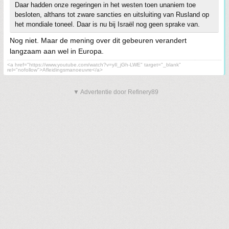
Daar hadden onze regeringen in het westen toen unaniem toe
besloten, althans tot zware sancties en uitsluiting van Rusland op
het mondiale toneel. Daar is nu bij Israël nog geen sprake van.
Nog niet. Maar de mening over dit gebeuren verandert
langzaam aan wel in Europa.
<a href="https://www.youtube.com/watch?v=yIl_jGh-LWE" target="_blank"
rel="nofollow">Afleidingsmanoeuvre</a>
▼ Advertentie door Refinery89