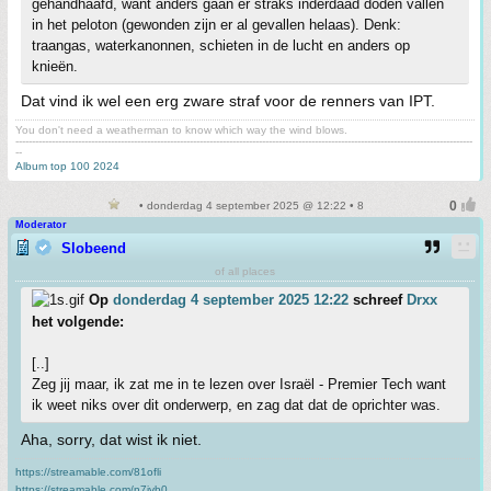
gehandhaafd, want anders gaan er straks inderdaad doden vallen
in het peloton (gewonden zijn er al gevallen helaas). Denk:
traangas, waterkanonnen, schieten in de lucht en anders op
knieën.
Dat vind ik wel een erg zware straf voor de renners van IPT.
You don't need a weatherman to know which way the wind blows.
-------------------------------------------------------------------------------------------------------------------------------------------
--
Album top 100 2024
• donderdag 4 september 2025 @ 12:22 • 8
Moderator
Slobeend
of all places
Op
donderdag 4 september 2025 12:22
schreef
Drxx
het volgende:
[..]
Zeg jij maar, ik zat me in te lezen over Israël - Premier Tech want
ik weet niks over dit onderwerp, en zag dat dat de oprichter was.
Aha, sorry, dat wist ik niet.
https://streamable.com/81ofli
https://streamable.com/n7jvb0