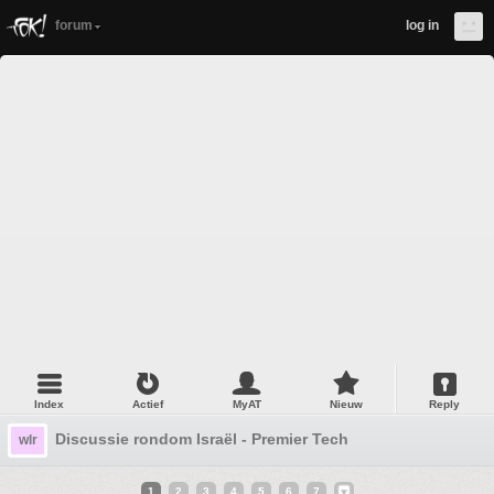
forum
log in
Index
Actief
MyAT
Nieuw
Reply
Discussie rondom Israël - Premier Tech
wlr
1
2
3
4
5
6
7