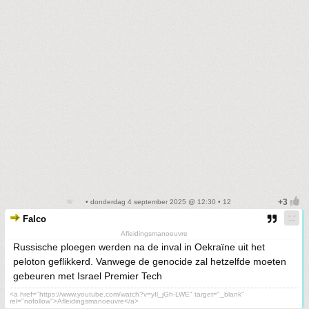
• donderdag 4 september 2025 @ 12:30 • 12
Falco
Afleidingsmanoeuvre
Russische ploegen werden na de inval in Oekraïne uit het
peloton geflikkerd. Vanwege de genocide zal hetzelfde moeten
gebeuren met Israel Premier Tech
<a href="https://www.youtube.com/watch?v=yIl_jGh-LWE" target="_blank"
rel="nofollow">Afleidingsmanoeuvre</a>