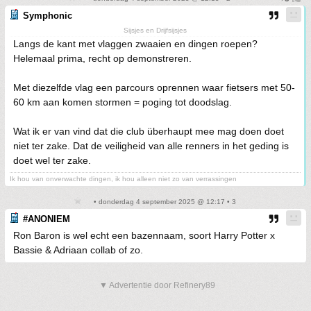
Symphonic
Sijsjes en Drijfsijsjes
Langs de kant met vlaggen zwaaien en dingen roepen?
Helemaal prima, recht op demonstreren.
Met diezelfde vlag een parcours oprennen waar fietsers met 50-
60 km aan komen stormen = poging tot doodslag.
Wat ik er van vind dat die club überhaupt mee mag doen doet
niet ter zake. Dat de veiligheid van alle renners in het geding is
doet wel ter zake.
Ik hou van onverwachte dingen, ik hou alleen niet zo van verrassingen
• donderdag 4 september 2025 @ 12:17 • 3
#ANONIEM
Ron Baron is wel echt een bazennaam, soort Harry Potter x
Bassie & Adriaan collab of zo.
▼ Advertentie door Refinery89