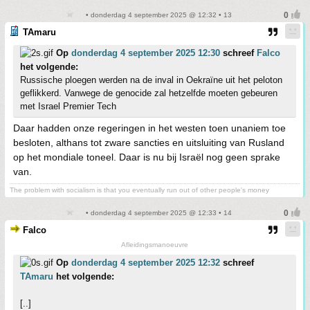
• donderdag 4 september 2025 @ 12:32 • 13
TAmaru
Op
donderdag 4 september 2025 12:30
schreef
Falco
het volgende:
Russische ploegen werden na de inval in Oekraïne uit het peloton
geflikkerd. Vanwege de genocide zal hetzelfde moeten gebeuren
met Israel Premier Tech
Daar hadden onze regeringen in het westen toen unaniem toe
besloten, althans tot zware sancties en uitsluiting van Rusland
op het mondiale toneel. Daar is nu bij Israël nog geen sprake
van.
The problem with socialism is that you eventually run out of other people's money
• donderdag 4 september 2025 @ 12:33 • 14
Falco
Afleidingsmanoeuvre
Op
donderdag 4 september 2025 12:32
schreef
TAmaru
het volgende:
[..]