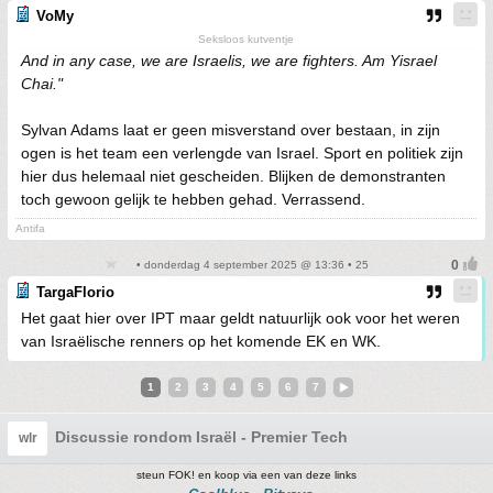
VoMy
Seksloos kutventje
And in any case, we are Israelis, we are fighters. Am Yisrael
Chai."
Sylvan Adams laat er geen misverstand over bestaan, in zijn
ogen is het team een verlengde van Israel. Sport en politiek zijn
hier dus helemaal niet gescheiden. Blijken de demonstranten
toch gewoon gelijk te hebben gehad. Verrassend.
Antifa
• donderdag 4 september 2025 @ 13:36 • 25
TargaFlorio
Het gaat hier over IPT maar geldt natuurlijk ook voor het weren
van Israëlische renners op het komende EK en WK.
1
2
3
4
5
6
7
Discussie rondom Israël - Premier Tech
wlr
steun FOK! en koop via een van deze links