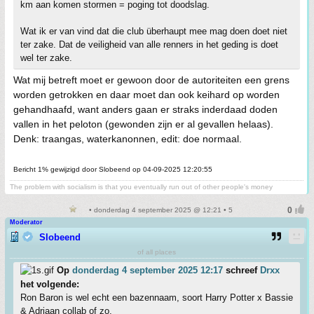
km aan komen stormen = poging tot doodslag.
Wat ik er van vind dat die club überhaupt mee mag doen doet niet
ter zake. Dat de veiligheid van alle renners in het geding is doet
wel ter zake.
Wat mij betreft moet er gewoon door de autoriteiten een grens
worden getrokken en daar moet dan ook keihard op worden
gehandhaafd, want anders gaan er straks inderdaad doden
vallen in het peloton (gewonden zijn er al gevallen helaas).
Denk: traangas, waterkanonnen, edit: doe normaal.
Bericht 1% gewijzigd door Slobeend op 04-09-2025 12:20:55
The problem with socialism is that you eventually run out of other people's money
• donderdag 4 september 2025 @ 12:21 • 5
Moderator
Slobeend
of all places
Op
donderdag 4 september 2025 12:17
schreef
Drxx
het volgende:
Ron Baron is wel echt een bazennaam, soort Harry Potter x Bassie
& Adriaan collab of zo.