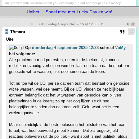
The problem with socialism is that you eventually run out of other people's money
Unibet
Speel mee met Lucky Day en win!
• donderdag 4 september 2025 @ 12:30 • 11
TAmaru
Uite
Op
donderdag 4 september 2025 12:28
schreef
VoMy
het volgende:
Alle problemen rond protesten, nu en in de toekomst, kunnen
redelijk eenvoudig verholpen worden: laat een team dat bestaat om
genocide wit te wassen, niet deelnemen aan de koers.
Tot nu toe wil de UCI per se dat een team dat bestaat om genocide
wit te wassen, wel deelneemt. Bij de UCI vinden ze het blijkbaar
extreem belangrijk dat het witwassen van genocide kan blijven
plaatsvinden in de koers; zo op het oog lijken ze dit nog
belangrijker te vinden dan de koers zelf. Gek, want het is een
wielerorganisatie.
Maar uiteindelijk is de beste oplossing het uitsluiten van het team
Israel, wat heel eenvoudig moet kunnen. Dat zal ongetwijfeld
reacties opleveren uit de politiek - want sport is niet politiek, aldus