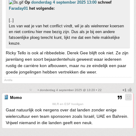
Op
donderdag 4 september 2025 13:00
schreef
Faraday01
het volgende:
[..]
Los van wat je van het conflict vindt, wil je als wielrenner koersen
en niet continu hier mee bezig zijn. Dus als je bij een andere
fatsoenlijke ploeg terecht kunt, lijkt me dat een hele makkelijke
keuze.
Ricky Tello is ook al ribbedebie. Derek Gee blijft ook niet. Ze zijn
jarenlang een soort bejaardentehuis geweest waar iedereen
rustig de carrière kon afbouwen, maar nu ze eindelijk een paar
goede jongelingen hebben vertrekken die weer.
Antifa
• donderdag 4 september 2025 @ 13:20 • 22
Momo
WLR en ESF hooligan
Gaat natuurlijk ook nergens over dat landen zonder enige
wielercultuur een team sponsoren zoals Israël, UAE en Bahrein.
Vrijwel niemand in die landen geeft een neuk.