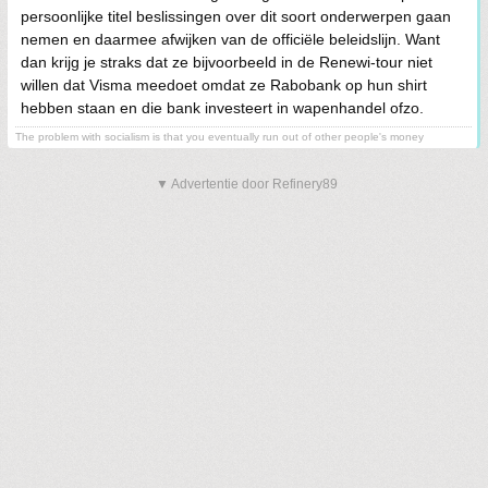
persoonlijke titel beslissingen over dit soort onderwerpen gaan
nemen en daarmee afwijken van de officiële beleidslijn. Want
dan krijg je straks dat ze bijvoorbeeld in de Renewi-tour niet
willen dat Visma meedoet omdat ze Rabobank op hun shirt
hebben staan en die bank investeert in wapenhandel ofzo.
The problem with socialism is that you eventually run out of other people's money
▼ Advertentie door Refinery89