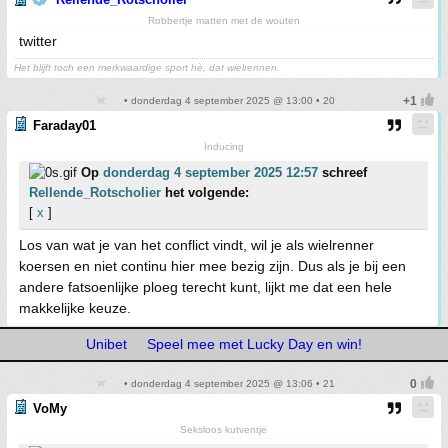
Robbertje matten met de wouten
twitter
Het blijft toch een merkwaardige sport hè, dat wielrennen.
• donderdag 4 september 2025 @ 13:00 • 20
Faraday01
Inducing
Op
donderdag 4 september 2025 12:57
schreef
Rellende_Rotscholier
het volgende:
[
x
]
Los van wat je van het conflict vindt, wil je als wielrenner
koersen en niet continu hier mee bezig zijn. Dus als je bij een
andere fatsoenlijke ploeg terecht kunt, lijkt me dat een hele
makkelijke keuze.
Unibet
Speel mee met Lucky Day en win!
• donderdag 4 september 2025 @ 13:06 • 21
VoMy
Seksloos kutventje