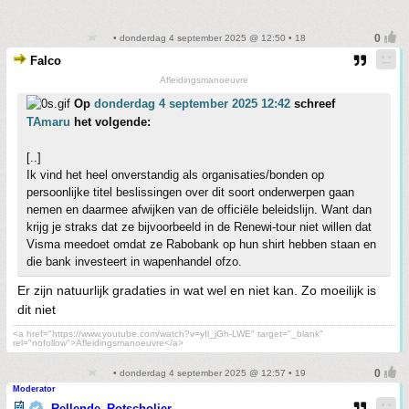
• donderdag 4 september 2025 @ 12:50 • 18
Falco
Afleidingsmanoeuvre
Op
donderdag 4 september 2025 12:42
schreef
TAmaru
het volgende:
[..]
Ik vind het heel onverstandig als organisaties/bonden op
persoonlijke titel beslissingen over dit soort onderwerpen gaan
nemen en daarmee afwijken van de officiële beleidslijn. Want dan
krijg je straks dat ze bijvoorbeeld in de Renewi-tour niet willen dat
Visma meedoet omdat ze Rabobank op hun shirt hebben staan en
die bank investeert in wapenhandel ofzo.
Er zijn natuurlijk gradaties in wat wel en niet kan. Zo moeilijk is
dit niet
<a href="https://www.youtube.com/watch?v=yIl_jGh-LWE" target="_blank"
rel="nofollow">Afleidingsmanoeuvre</a>
• donderdag 4 september 2025 @ 12:57 • 19
Moderator
Rellende_Rotscholier