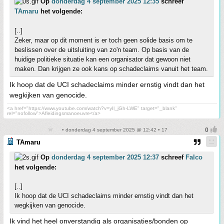
Op
donderdag 4 september 2025 12:35
schreef
TAmaru
het volgende:
[..]
Zeker, maar op dit moment is er toch geen solide basis om te
beslissen over de uitsluiting van zo'n team. Op basis van de
huidige politieke situatie kan een organisator dat gewoon niet
maken. Dan krijgen ze ook kans op schadeclaims vanuit het team.
Ik hoop dat de UCI schadeclaims minder ernstig vindt dan het
wegkijken van genocide.
<a href="https://www.youtube.com/watch?v=yIl_jGh-LWE" target="_blank"
rel="nofollow">Afleidingsmanoeuvre</a>
• donderdag 4 september 2025 @ 12:42 • 17
TAmaru
Op
donderdag 4 september 2025 12:37
schreef
Falco
het volgende:
[..]
Ik hoop dat de UCI schadeclaims minder ernstig vindt dan het
wegkijken van genocide.
Ik vind het heel onverstandig als organisaties/bonden op