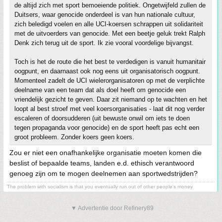
de altijd zich met sport bemoeiende politiek. Ongetwijfeld zullen de
Duitsers, waar genocide onderdeel is van hun nationale cultuur,
zich beledigd voelen en alle UCI-koersen schrappen uit solidariteit
met de uitvoerders van genocide. Met een beetje geluk trekt Ralph
Denk zich terug uit de sport. Ik zie vooral voordelige bijvangst.
Toch is het de route die het best te verdedigen is vanuit humanitair
oogpunt, en daarnaast ook nog eens uit organisatorisch oogpunt.
Momenteel zadelt de UCI wielerorganisatoren op met de verplichte
deelname van een team dat als doel heeft om genocide een
vriendelijk gezicht te geven. Daar zit niemand op te wachten en het
loopt al best stroef met veel koersorganisaties - laat dit nog verder
escaleren of doorsudderen (uit bewuste onwil om iets te doen
tegen propaganda voor genocide) en de sport heeft pas echt een
groot probleem. Zonder koers geen koers.
Zou er niet een onafhankelijke organisatie moeten komen die
beslist of bepaalde teams, landen e.d. ethisch verantwoord
genoeg zijn om te mogen deelnemen aan sportwedstrijden?
The problem with socialism is that you eventually run out of other people's money
▼ Advertentie door Refinery89