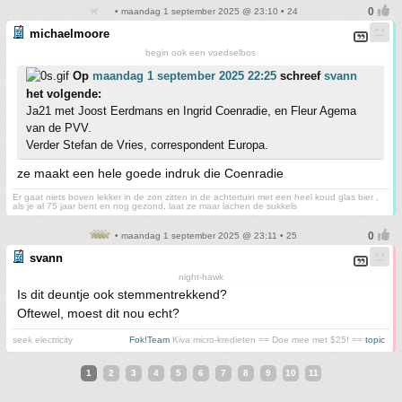
• maandag 1 september 2025 @ 23:10 • 24
michaelmoore
begin ook een voedselbos
Op
maandag 1 september 2025 22:25
schreef
svann
het volgende:
Ja21 met Joost Eerdmans en Ingrid Coenradie, en Fleur Agema
van de PVV.
Verder Stefan de Vries, correspondent Europa.
ze maakt een hele goede indruk die Coenradie
Er gaat niets boven lekker in de zon zitten in de achtertuin met een heel koud glas bier ,
als je al 75 jaar bent en nog gezond, laat ze maar lachen de sukkels
• maandag 1 september 2025 @ 23:11 • 25
svann
night-hawk
Is dit deuntje ook stemmentrekkend?
Oftewel, moest dit nou echt?
seek electricity
Fok!Team
Kiva micro-kredieten == Doe mee met $25! ==
topic
1
2
3
4
5
6
7
8
9
10
11