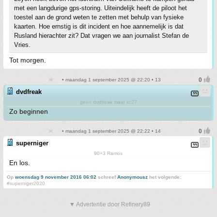
met een langdurige gps-storing. Uiteindelijk heeft de piloot het
toestel aan de grond weten te zetten met behulp van fysieke
kaarten. Hoe ernstig is dit incident en hoe aannemelijk is dat
Rusland hierachter zit? Dat vragen we aan journalist Stefan de
Vries.
Tot morgen.
• maandag 1 september 2025 @ 22:20 • 13
dvdfreak
geen dvdfreak maar kc27
Zo beginnen
• maandag 1 september 2025 @ 22:22 • 14
superniger
90+3 Ramos
En los.
Op
woensdag 9 november 2016 06:02
schreef
Anonymousz
het volgende:
#superniger2020
▼ Advertentie door Refinery89