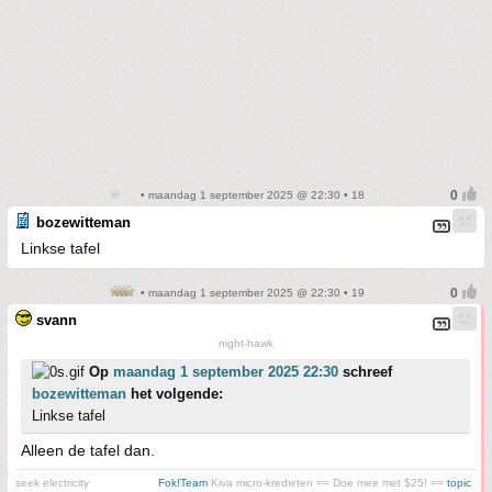
• maandag 1 september 2025 @ 22:30 • 18
bozewitteman
Linkse tafel
• maandag 1 september 2025 @ 22:30 • 19
svann
night-hawk
Op
maandag 1 september 2025 22:30
schreef
bozewitteman
het volgende:
Linkse tafel
Alleen de tafel dan.
seek electricity
Fok!Team
Kiva micro-kredieten == Doe mee met $25! ==
topic