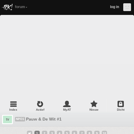
forum
log in
Index
Actief
MyAT
Nieuw
Dicht
Pauw & De Wit #1
tv
NPO1
1
2
3
4
5
6
7
8
9
10