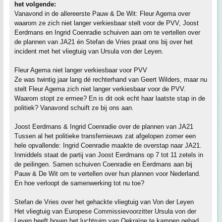
het volgende:
Vanavond in de allereerste Pauw & De Wit: Fleur Agema over
waarom ze zich niet langer verkiesbaar stelt voor de PVV, Joost
Eerdmans en Ingrid Coenradie schuiven aan om te vertellen over
de plannen van JA21 én Stefan de Vries praat ons bij over het
incident met het vliegtuig van Ursula von der Leyen.
Fleur Agema niet langer verkiesbaar voor PVV
Ze was twintig jaar lang dé rechterhand van Geert Wilders, maar nu
stelt Fleur Agema zich niet langer verkiesbaar voor de PVV.
Waarom stopt ze ermee? En is dit ook echt haar laatste stap in de
politiek? Vanavond schuift ze bij ons aan.
Joost Eerdmans & Ingrid Coenradie over de plannen van JA21
Tussen al het politieke transfernieuws zat afgelopen zomer een
hele opvallende: Ingrid Coenradie maakte de overstap naar JA21.
Inmiddels staat de partij van Joost Eerdmans op 7 tot 11 zetels in
de peilingen. Samen schuiven Coenradie en Eerdmans aan bij
Pauw & De Wit om te vertellen over hun plannen voor Nederland.
En hoe verloopt de samenwerking tot nu toe?
Stefan de Vries over het gehackte vliegtuig van Von der Leyen
Het vliegtuig van Europese Commissievoorzitter Ursula von der
Leyen heeft boven het luchtruim van Oekraïne te kampen gehad