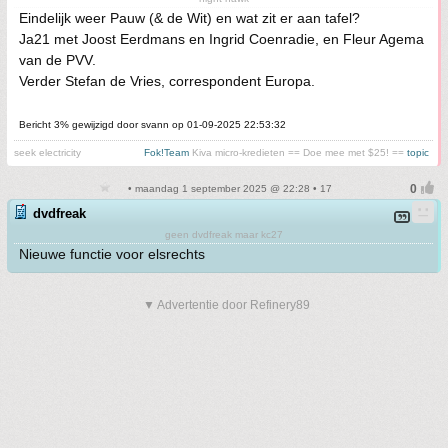
Eindelijk weer Pauw (& de Wit) en wat zit er aan tafel?
Ja21 met Joost Eerdmans en Ingrid Coenradie, en Fleur Agema
van de PVV.
Verder Stefan de Vries, correspondent Europa.
Bericht 3% gewijzigd door svann op 01-09-2025 22:53:32
seek electricity
Fok!Team
Kiva micro-kredieten == Doe mee met $25! ==
topic
• maandag 1 september 2025 @ 22:28 • 17
dvdfreak
geen dvdfreak maar kc27
Nieuwe functie voor elsrechts
▼ Advertentie door Refinery89