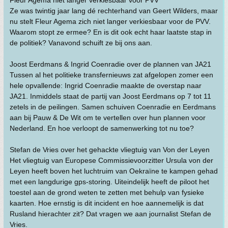
Fleur Agema niet langer verkiesbaar voor PVV
Ze was twintig jaar lang dé rechterhand van Geert Wilders, maar
nu stelt Fleur Agema zich niet langer verkiesbaar voor de PVV.
Waarom stopt ze ermee? En is dit ook echt haar laatste stap in
de politiek? Vanavond schuift ze bij ons aan.
Joost Eerdmans & Ingrid Coenradie over de plannen van JA21
Tussen al het politieke transfernieuws zat afgelopen zomer een
hele opvallende: Ingrid Coenradie maakte de overstap naar
JA21. Inmiddels staat de partij van Joost Eerdmans op 7 tot 11
zetels in de peilingen. Samen schuiven Coenradie en Eerdmans
aan bij Pauw & De Wit om te vertellen over hun plannen voor
Nederland. En hoe verloopt de samenwerking tot nu toe?
Stefan de Vries over het gehackte vliegtuig van Von der Leyen
Het vliegtuig van Europese Commissievoorzitter Ursula von der
Leyen heeft boven het luchtruim van Oekraïne te kampen gehad
met een langdurige gps-storing. Uiteindelijk heeft de piloot het
toestel aan de grond weten te zetten met behulp van fysieke
kaarten. Hoe ernstig is dit incident en hoe aannemelijk is dat
Rusland hierachter zit? Dat vragen we aan journalist Stefan de
Vries.