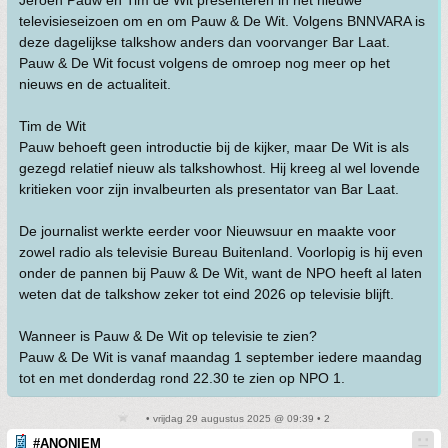
Jeroen Pauw en Tim de Wit presenteren in het nieuwe
televisieseizoen om en om Pauw & De Wit. Volgens BNNVARA is
deze dagelijkse talkshow anders dan voorvanger Bar Laat.
Pauw & De Wit focust volgens de omroep nog meer op het
nieuws en de actualiteit.
Tim de Wit
Pauw behoeft geen introductie bij de kijker, maar De Wit is als
gezegd relatief nieuw als talkshowhost. Hij kreeg al wel lovende
kritieken voor zijn invalbeurten als presentator van Bar Laat.
De journalist werkte eerder voor Nieuwsuur en maakte voor
zowel radio als televisie Bureau Buitenland. Voorlopig is hij even
onder de pannen bij Pauw & De Wit, want de NPO heeft al laten
weten dat de talkshow zeker tot eind 2026 op televisie blijft.
Wanneer is Pauw & De Wit op televisie te zien?
Pauw & De Wit is vanaf maandag 1 september iedere maandag
tot en met donderdag rond 22.30 te zien op NPO 1.
• vrijdag 29 augustus 2025 @ 09:39 • 2
#ANONIEM