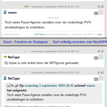
• maandag 1 september 2025 @ 22:41 • 20
svann
night-hawk
Toch weet Pauw Agema vanalles over de onderlinge PVV-
strubbelingen te ontlokken.
seek electricity
Fok!Team
Kiva micro-kredieten == Doe mee met $25! ==
topic
Zavvi - Fandom en Geekgear
Surf volledig anoniem met NordVP
• maandag 1 september 2025 @ 22:49 • 21
NoCigar
Dj Jopie is ook enkel door de NPOgroot gemaakt.
• maandag 1 september 2025 @ 22:52 • 22
NoCigar
Op
maandag 1 september 2025 22:41
schreef
svann
het volgende:
Toch weet Pauw Agema vanalles over de onderlinge PVV-
strubbelingen te ontlokken.