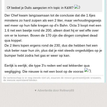
Of bedoel je Duits aangezien m'n topic in K&W?
Der Chef kwam langzaamaan tot de conclusie dat die 1.6jes
minstens zo hard zuipen als een 2 liter, maar verhoudingsgewijs
wel meer op hun falie kregen op d'n Bahn. Octa 3 loopt met een
1.6 net een beetje rond de 200, alleen doet hij er wel effe over
om er te komen. Boven de 170 zijn die dingen compleet dead
qua koppel.
De 2 liters lopen ergens rond de 230, dus die hebben het een
stuk beter naar hun zin, plus dat je niet steeds ongeduldjes op je
bumper hebt zodra het gas er weer op kan.
Eerlijk is eerlijk; die type 3's reden wel wat lekkerder qua
wegligging. Die nieuwe is net een boot op de vooras
.
De wetenschap is er nog steeds niet uit, waarom de meest gestroomlijnde vrouwen,
de meeste weerstand bieden
▼ Advertentie door Refinery89