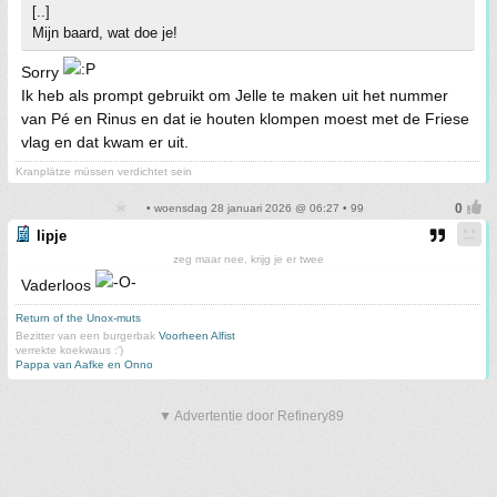
[..]
Mijn baard, wat doe je!
Sorry
Ik heb als prompt gebruikt om Jelle te maken uit het nummer
van Pé en Rinus en dat ie houten klompen moest met de Friese
vlag en dat kwam er uit.
Kranplätze müssen verdichtet sein
• woensdag 28 januari 2026 @ 06:27 • 99
lipje
zeg maar nee, krijg je er twee
Vaderloos
Return of the Unox-muts
Bezitter van een burgerbak
Voorheen Alfist
verrekte koekwaus :')
Pappa van Aafke en Onno
▼ Advertentie door Refinery89