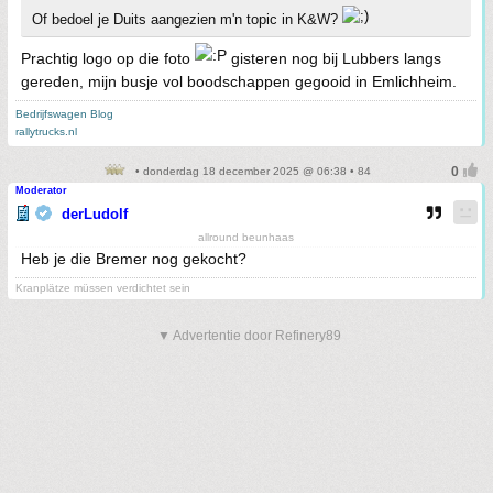
Of bedoel je Duits aangezien m'n topic in K&W?
Prachtig logo op die foto
gisteren nog bij Lubbers langs
gereden, mijn busje vol boodschappen gegooid in Emlichheim.
Bedrijfswagen Blog
rallytrucks.nl
• donderdag 18 december 2025 @ 06:38 • 84
Moderator
derLudolf
allround beunhaas
Heb je die Bremer nog gekocht?
Kranplätze müssen verdichtet sein
▼ Advertentie door Refinery89