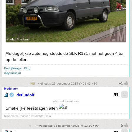
Als dagelijkse auto nog steeds de SLK R171 met net geen 4 ton
op de teller.
Bedrijfswagen Blog
rallytrucks.nl
• dinsdag 23 december 2025 @ 21:43 • 89
Moderator
derLudolf
allround beunhaas
Smakelijke feestdagen allen
Kranplätze müssen verdichtet sein
• woensdag 24 december 2025 @ 13:50 • 90