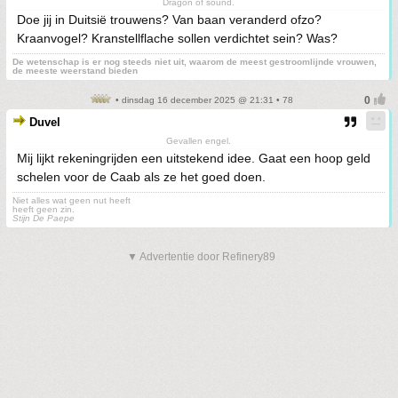
Dragon of sound.
Doe jij in Duitsië trouwens? Van baan veranderd ofzo?
Kraanvogel? Kranstellflache sollen verdichtet sein? Was?
De wetenschap is er nog steeds niet uit, waarom de meest gestroomlijnde vrouwen,
de meeste weerstand bieden
• dinsdag 16 december 2025 @ 21:31 • 78
Duvel
Gevallen engel.
Mij lijkt rekeningrijden een uitstekend idee. Gaat een hoop geld
schelen voor de Caab als ze het goed doen.
Niet alles wat geen nut heeft
heeft geen zin.
Stijn De Paepe
▼ Advertentie door Refinery89