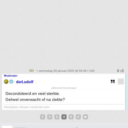
• woensdag 28 januari 2026 @ 06:48 • 100
Moderator
derLudolf
allround beunhaas
Gecondoleerd en veel sterkte.
Geheel onverwacht of na ziekte?
Kranplätze müssen verdichtet sein
1
2
3
4
5
6