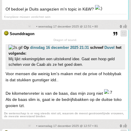
Of bedoel je Duits aangezien m'n topic in K&W?
Kranplätze müssen verdichtet sein
• woensdag 17 december 2025 @ 12:51 • 80
Sounddragon
Dragon of sound.
Op
dinsdag 16 december 2025 21:31
schreef
Duvel
het
volgende:
Mij lijkt rekeningrijden een uitstekend idee. Gaat een hoop geld
schelen voor de Caab als ze het goed doen.
Voor mensen die weinig km's maken met de prive of hobbybak
is dat stukken gunstiger idd..
De kilometervreter is van de baas, das mijn zorg niet
Als de baas slim is, gaat ie de bedrijfsbakken op de duitse toko
gooien tzt.
De wetenschap is er nog steeds niet uit, waarom de meest gestroomlijnde vrouwen,
de meeste weerstand bieden
• woensdag 17 december 2025 @ 12:57 • 81