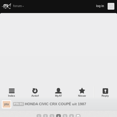
forum
log in
Index
Actief
MyAT
Nieuw
Reply
HONDA CIVIC CRX COUPÉ uit 1987
pta
PTA SC
1
2
3
4
5
6