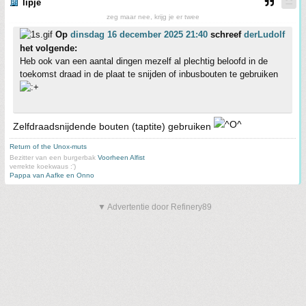
lipje
zeg maar nee, krijg je er twee
Op
dinsdag 16 december 2025 21:40
schreef
derLudolf
het volgende:
Heb ook van een aantal dingen mezelf al plechtig beloofd in de
toekomst draad in de plaat te snijden of inbusbouten te gebruiken
Zelfdraadsnijdende bouten (taptite) gebruiken
Return of the Unox-muts
Bezitter van een burgerbak
Voorheen Alfist
verrekte koekwaus :')
Pappa van Aafke en Onno
▼ Advertentie door Refinery89