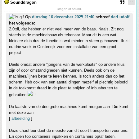
Sounddragon
Dragon of sound.
Op
dinsdag 16 december 2025 21:40
schreef
derLudolf
het volgende:
2.0tdi, dat hebben er niet veel meer van de baas. Naais. Zit nog
steeds in de machinebouw als tekenaar. Maar dit is een wat
kleinere club dus de functie is wat minder in steen gehouwen. Ik zit
nu drie week in Oostenrijk voor een installatie van een groot
project.
Deels omdat andere "jongens van de werkplaats" op andere klus
zijn of door omstandigheden niet kunnen. Deels ook om de
machines/lijnen beter te leren kennen. Is toch anders dan op het
scherm. Heb ook van een aantal dingen mezelf al plechtig beloofd
in de toekomst draad in de plaat te snijden of inbusbouten te
gebruiken
De laatste van de drie grote machines komt morgen aan. Die komt
met deze aan
[
afbeelding
]
Deze chauffeur doet de meeste van dit soort transporten voor ons.
En open top containers inpakken en containers op/af laden.