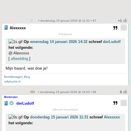
• donderdag 15 januari 2026 @ 11:31 • 97
Alexxxxx
Friespeuk
Op
woensdag 14 januari 2026 14:32
schreef
derLudolf
het volgende:
@:Alexxxxx
[
afbeelding
]
Mijn baard, wat doe je!
Bedrijfswagen Blog
rallytrucks.nl
• donderdag 15 januari 2026 @ 16:02 • 98
Moderator
derLudolf
allround beunhaas
Op
donderdag 15 januari 2026 11:31
schreef
Alexxxxx
het volgende: