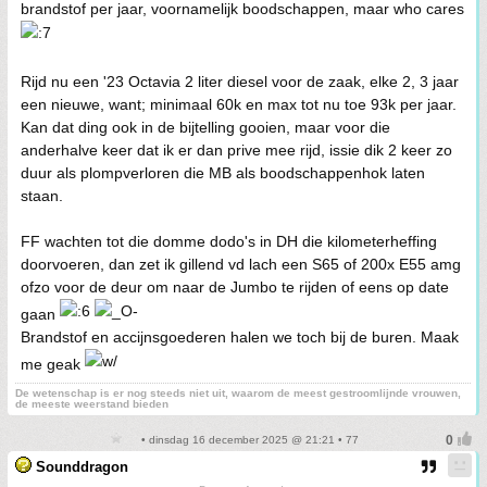
brandstof per jaar, voornamelijk boodschappen, maar who cares
Rijd nu een '23 Octavia 2 liter diesel voor de zaak, elke 2, 3 jaar
een nieuwe, want; minimaal 60k en max tot nu toe 93k per jaar.
Kan dat ding ook in de bijtelling gooien, maar voor die
anderhalve keer dat ik er dan prive mee rijd, issie dik 2 keer zo
duur als plompverloren die MB als boodschappenhok laten
staan.
FF wachten tot die domme dodo's in DH die kilometerheffing
doorvoeren, dan zet ik gillend vd lach een S65 of 200x E55 amg
ofzo voor de deur om naar de Jumbo te rijden of eens op date
gaan
Brandstof en accijnsgoederen halen we toch bij de buren. Maak
me geak
De wetenschap is er nog steeds niet uit, waarom de meest gestroomlijnde vrouwen,
de meeste weerstand bieden
• dinsdag 16 december 2025 @ 21:21 • 77
Sounddragon