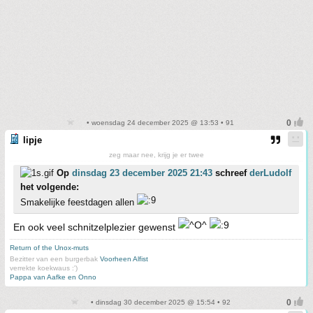
• woensdag 24 december 2025 @ 13:53 • 91
lipje
zeg maar nee, krijg je er twee
Op
dinsdag 23 december 2025 21:43
schreef
derLudolf
het volgende:
Smakelijke feestdagen allen
En ook veel schnitzelplezier gewenst
Return of the Unox-muts
Bezitter van een burgerbak
Voorheen Alfist
verrekte koekwaus :')
Pappa van Aafke en Onno
• dinsdag 30 december 2025 @ 15:54 • 92