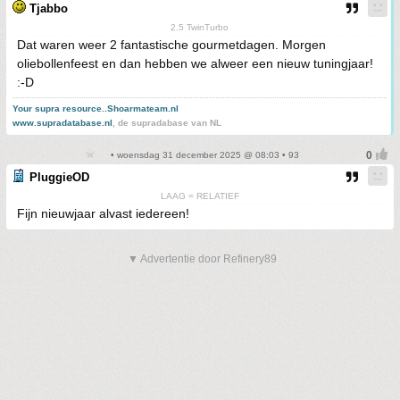
Tjabbo
2.5 TwinTurbo
Dat waren weer 2 fantastische gourmetdagen. Morgen
oliebollenfeest en dan hebben we alweer een nieuw tuningjaar!
:-D
Your supra resource..Shoarmateam.nl
www.supradatabase.nl
, de supradabase van NL
• woensdag 31 december 2025 @ 08:03 • 93
PluggieOD
LAAG = RELATIEF
Fijn nieuwjaar alvast iedereen!
▼ Advertentie door Refinery89