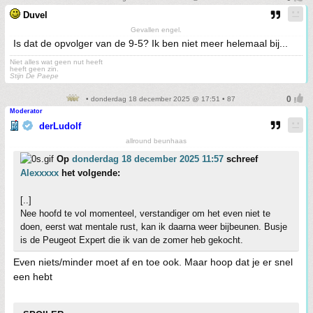
Duvel
Gevallen engel.
Is dat de opvolger van de 9-5? Ik ben niet meer helemaal bij...
Niet alles wat geen nut heeft
heeft geen zin.
Stijn De Paepe
• donderdag 18 december 2025 @ 17:51 • 87
Moderator
derLudolf
allround beunhaas
Op
donderdag 18 december 2025 11:57
schreef
Alexxxxx
het volgende:
[..]
Nee hoofd te vol momenteel, verstandiger om het even niet te
doen, eerst wat mentale rust, kan ik daarna weer bijbeunen. Busje
is de Peugeot Expert die ik van de zomer heb gekocht.
Even niets/minder moet af en toe ook. Maar hoop dat je er snel
een hebt