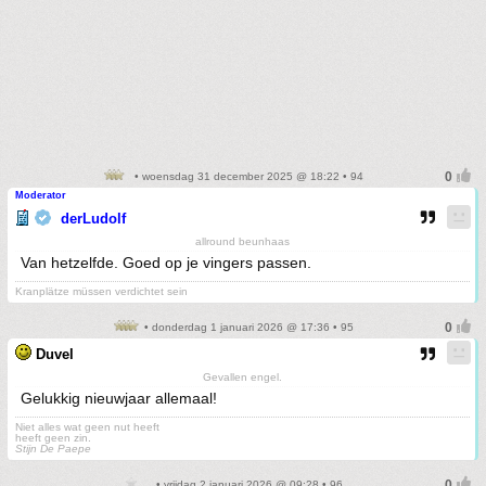
• woensdag 31 december 2025 @ 18:22 • 94
Moderator
derLudolf
allround beunhaas
Van hetzelfde. Goed op je vingers passen.
Kranplätze müssen verdichtet sein
• donderdag 1 januari 2026 @ 17:36 • 95
Duvel
Gevallen engel.
Gelukkig nieuwjaar allemaal!
Niet alles wat geen nut heeft
heeft geen zin.
Stijn De Paepe
• vrijdag 2 januari 2026 @ 09:28 • 96