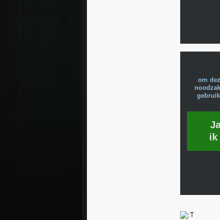
om dez
noodzake
gebruik
J
ik