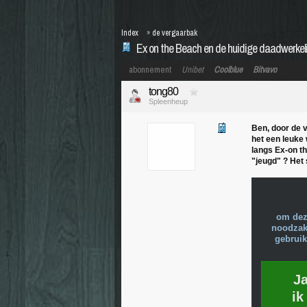
Index
»
de vergaarbak
Ex on the Beach en de huidige daadwerkelijk
abonnement
Unibet
Coolblue
Bitvavo
tong80
Spleenheup
Ben, door de v
het een leuke 
langs Ex-on th
"jeugd" ? Het s
om dez
noodzake
gebruik
J
ik