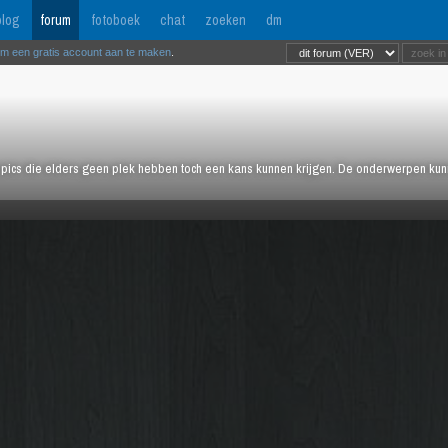
log
forum
fotoboek
chat
zoeken
dm
om een gratis account aan te maken
.
pics die elders geen plek hebben toch een kans kunnen krijgen. De onderwerpen kunn