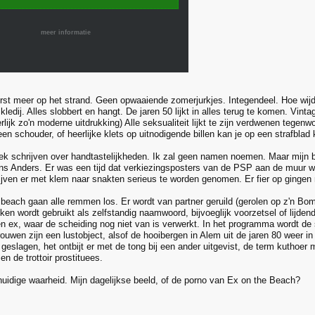
meer informatie
rst meer op het strand. Geen opwaaiende zomerjurkjes. Integendeel. Hoe wijd
edij. Alles slobbert en hangt. De jaren 50 lijkt in alles terug te komen. Vintag
lijk zo'n moderne uitdrukking) Alle seksualiteit lijkt te zijn verdwenen tegen
en schouder, of heerlijke klets op uitnodigende billen kan je op een strafblad
ek schrijven over handtastelijkheden. Ik zal geen namen noemen. Maar mijn bi
ans Anders. Er was een tijd dat verkiezingsposters van de PSP aan de muur 
ijven er met klem naar snakten serieus te worden genomen. Er fier op gingen 
 beach gaan alle remmen los. Er wordt van partner geruild (gerolen op z'n Bo
ken wordt gebruikt als zelfstandig naamwoord, bijvoeglijk voorzetsel of lijd
en ex, waar de scheiding nog niet van is verwerkt. In het programma wordt de 
ouwen zijn een lustobject, alsof de hooibergen in Alem uit de jaren 80 weer in
en geslagen, het ontbijt er met de tong bij een ander uitgevist, de term kuthoer
sen de trottoir prostituees.
huidige waarheid. Mijn dagelijkse beeld, of de porno van Ex on the Beach?