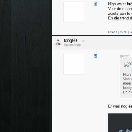
High waist bro
Voor de manne
zoiets aan te
En die trend 
ONZ / [PAINT] O
tong80
Spleenheup
quote:
High 
Voor 
meer 
beuge
En di
Er was nog éé
om dez