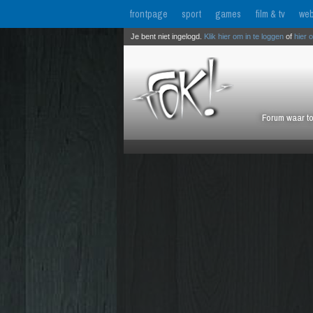
frontpage
sport
games
film & tv
web
Je bent niet ingelogd.
Klik hier om in te loggen
of
hier 
Forum waar to