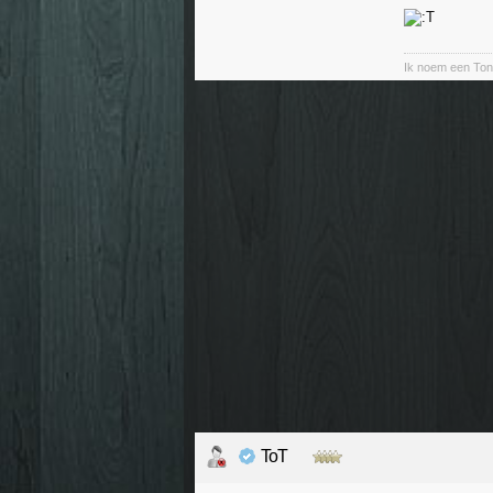
Ik noem een Ton
ToT