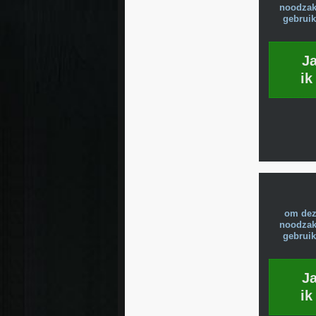
noodzake
gebruik
J
ik
om dez
noodzake
gebruik
J
ik