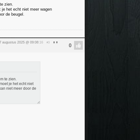
te zien.
 je het echt niet meer wagen
oor de beugel.
7 augustus 2025 @ 09:08
:16
#3
om te zien.
oet je het echt niet
kan niet meer door de