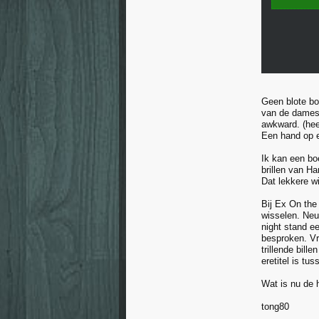
Geen blote bo
van de dameskl
awkward. (heer
Een hand op e
Ik kan een bo
brillen van H
Dat lekkere w
Bij Ex On the
wisselen. Neu
night stand e
besproken. Vr
trillende bill
eretitel is tus
Wat is nu de 
tong80