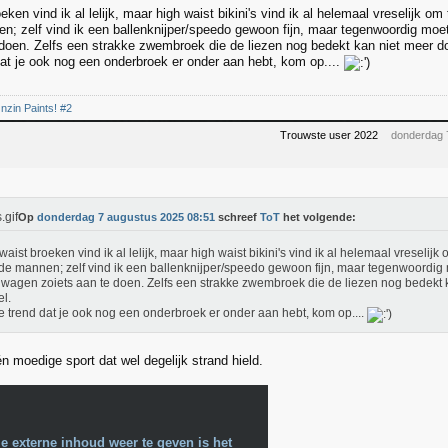
eken vind ik al lelijk, maar high waist bikini's vind ik al helemaal vreselijk om 
n; zelf vind ik een ballenknijper/speedo gewoon fijn, maar tegenwoordig moet
 doen. Zelfs een strakke zwembroek die de liezen nog bedekt kan niet meer d
dat je ook nog een onderbroek er onder aan hebt, kom op....
nzin Paints! #2
Trouwste user 2022
donderdag 
Op
donderdag 7 augustus 2025 08:51
schreef
ToT
het volgende:
waist broeken vind ik al lelijk, maar high waist bikini's vind ik al helemaal vreselijk 
de mannen; zelf vind ik een ballenknijper/speedo gewoon fijn, maar tegenwoordig m
wagen zoiets aan te doen. Zelfs een strakke zwembroek die de liezen nog bedekt 
l.
e trend dat je ook nog een onderbroek er onder aan hebt, kom op....
n moedige sport dat wel degelijk strand hield.
e externe inhoud weer te geven is het