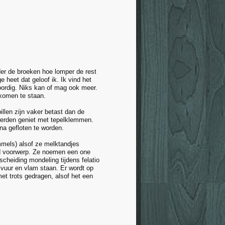
er de broeken hoe lomper de rest
e heet dat geloof ik. Ik vind het
woordig. Niks kan of mag ook meer.
 komen te staan.
llen zijn vaker betast dan de
werden geniet met tepelklemmen.
na gefloten te worden.
mmels) alsof ze melktandjes
end voorwerp. Ze noemen een one
scheiding mondeling tijdens felatio
 vuur en vlam staan. Er wordt op
 met trots gedragen, alsof het een