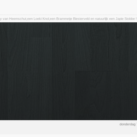
y van Heemschut,een Loeki Knol,een Brammetje Biesterveld en natuurlijk een Japie Stobbe !
donderdag 