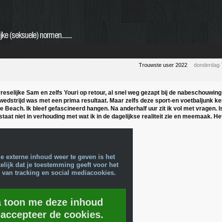
e (seksuele) normen.......
Trouwste user 2022
donderdag 
reselijke Sam en zelfs Youri op retour, al snel weg gezapt bij de nabeschouwin
wedstrijd was met een prima resultaat. Maar zelfs deze sport-en voetbaljunk ken
e Beach. Ik bleef gefascineerd hangen. Na anderhalf uur zit ik vol met vragen. Is
taat niet in verhouding met wat ik in de dagelijkse realiteit zie en meemaak. Het li
e externe inhoud weer te geven is het
lijk dat je toestemming geeft voor het
 van tracking en social mediacookies.
a toon me deze inhoud
 accepteer de cookies.