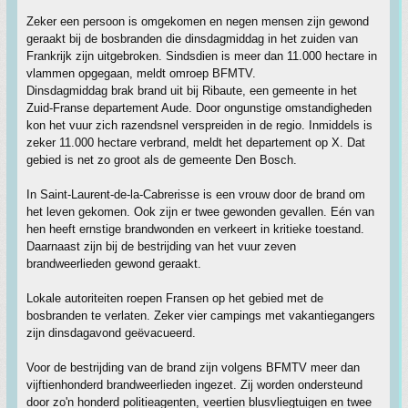
Zeker een persoon is omgekomen en negen mensen zijn gewond
geraakt bij de bosbranden die dinsdagmiddag in het zuiden van
Frankrijk zijn uitgebroken. Sindsdien is meer dan 11.000 hectare in
vlammen opgegaan, meldt omroep BFMTV.
Dinsdagmiddag brak brand uit bij Ribaute, een gemeente in het
Zuid-Franse departement Aude. Door ongunstige omstandigheden
kon het vuur zich razendsnel verspreiden in de regio. Inmiddels is
zeker 11.000 hectare verbrand, meldt het departement op X. Dat
gebied is net zo groot als de gemeente Den Bosch.
In Saint-Laurent-de-la-Cabrerisse is een vrouw door de brand om
het leven gekomen. Ook zijn er twee gewonden gevallen. Eén van
hen heeft ernstige brandwonden en verkeert in kritieke toestand.
Daarnaast zijn bij de bestrijding van het vuur zeven
brandweerlieden gewond geraakt.
Lokale autoriteiten roepen Fransen op het gebied met de
bosbranden te verlaten. Zeker vier campings met vakantiegangers
zijn dinsdagavond geëvacueerd.
Voor de bestrijding van de brand zijn volgens BFMTV meer dan
vijftienhonderd brandweerlieden ingezet. Zij worden ondersteund
door zo'n honderd politieagenten, veertien blusvliegtuigen en twee