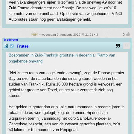
Veel vakantiegangers rijden 's zomers via de snelweg A9 door het
Zuid-Franse departement naar Spanje. De snelweg ligt zo'n 10
kilometer van de brandhaard. Op de site van wegbeheerder VINCI
Autoroutes staan nog geen afsluitingen gemeld.
• woensdag 6 augustus 2025 @ 21:51 • 3
Moderator
Frutsel
Bosbranden in Zuid-Frankrijk grootste in decennia: 'Ramp van
ongekende omvang'
"Het is een ramp van ongekende omvang", zegt de Franse premier
Bayrou over de natuurbranden die sinds gisteren woeden in het
zuiden van Frankrijk. Ruim 16.000 hectare grond is verwoest, een
gebied ter grootte van Texel, en het vuur verspreidt zich nog
steeds.
Het gebied is groter dan er bij alle natuurbranden in recente jaren in
totaal in de as werd gelegd, zegt de premier. Hij deed zijn
uitspraken toen hij vanmiddag het dorp Saint-Laurent-de-la-
Cabrerisse bezocht, een van de zwaarst getroffen plaatsen, zo'n
50 kilometer ten noorden van Perpignan.