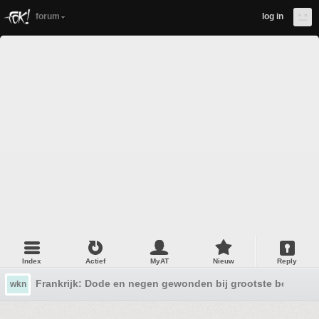
forum
log in
Index
Actief
MyAT
Nieuw
Reply
Frankrijk: Dode en negen gewonden bij grootste bosbran
wkn