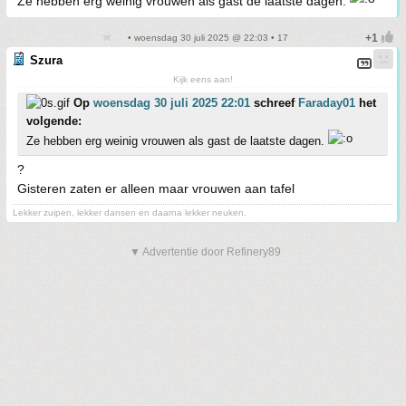
Ze hebben erg weinig vrouwen als gast de laatste dagen.
• woensdag 30 juli 2025 @ 22:03 • 17
Szura
Kijk eens aan!
Op
woensdag 30 juli 2025 22:01
schreef
Faraday01
het
volgende:
Ze hebben erg weinig vrouwen als gast de laatste dagen.
?
Gisteren zaten er alleen maar vrouwen aan tafel
Lekker zuipen, lekker dansen en daarna lekker neuken.
▼ Advertentie door Refinery89