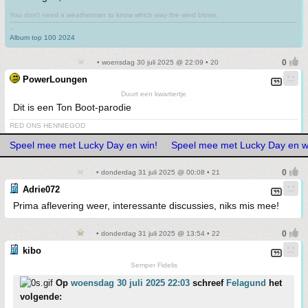
You don't need a weatherman to know which way the wind blows.
-------------------------------------------------------------------------------------------------------------------------------------------
--
Album top 100 2024
• woensdag 30 juli 2025 @ 22:09 • 20
PowerLoungen
Duurt een kwartiertje
Dit is een Ton Boot-parodie
RED ONS HENNIEGOD
Speel mee met Lucky Day en win!
Speel mee met Lucky Day en w
• donderdag 31 juli 2025 @ 00:08 • 21
Adrie072
Prima aflevering weer, interessante discussies, niks mis mee!
• donderdag 31 juli 2025 @ 13:54 • 22
kibo
Semper Fidelis
Op
woensdag 30 juli 2025 22:03
schreef
Felagund
het
volgende: