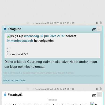
• woensdag 30 juli 2025 @ 22:00 • 15
Felagund
Op
woensdag 30 juli 2025 21:57
schreef
Immerdebestebob
het volgende:
[..]
En voor wat???
Dione wilde Le Court nog claimen als halve Nederlander, maar
dat klopt ook niet helemaal.
You don't need a weatherman to know which way the wind blows.
-------------------------------------------------------------------------------------------------------------------------------------------
--
Album top 100 2024
• woensdag 30 juli 2025 @ 22:01 • 16
Faraday01
Inducing