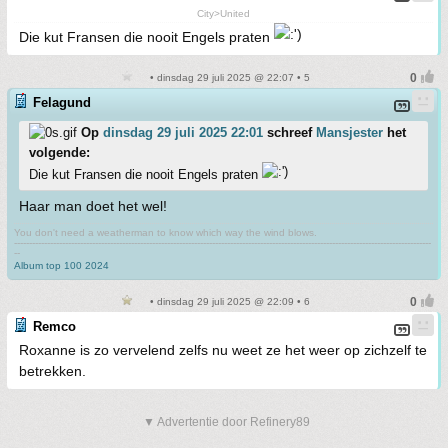
City>United
Die kut Fransen die nooit Engels praten
• dinsdag 29 juli 2025 @ 22:07 • 5
Felagund
Op
dinsdag 29 juli 2025 22:01
schreef
Mansjester
het
volgende:
Die kut Fransen die nooit Engels praten
Haar man doet het wel!
You don't need a weatherman to know which way the wind blows.
-------------------------------------------------------------------------------------------------------------------------------------------
--
Album top 100 2024
• dinsdag 29 juli 2025 @ 22:09 • 6
Remco
Roxanne is zo vervelend zelfs nu weet ze het weer op zichzelf te
betrekken.
▼ Advertentie door Refinery89