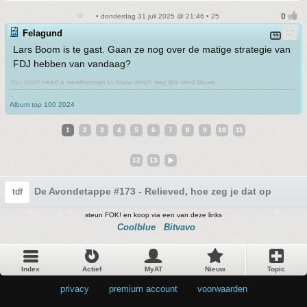
• donderdag 31 juli 2025 @ 21:46 • 25
Felagund
Lars Boom is te gast. Gaan ze nog over de matige strategie van
FDJ hebben van vandaag?
You don't need a weatherman to know which way the wind blows.
-------------------------------------------------------------------------------------------------------------------------------------------
--
Album top 100 2024
1
2
3
4
5
6
7
8
9
10
11
12
13
De Avondetappe #173 - Relieved, hoe zeg je dat op zijn N
tdf
steun FOK! en koop via een van deze links
Coolblue
Bitvavo
Index
Actief
MyAT
Nieuw
Topic
privacy
•
premium account
•
voorwaarden