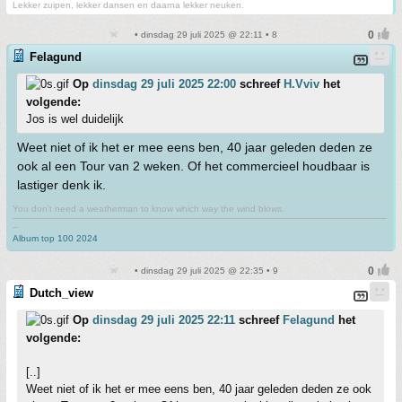
Lekker zuipen, lekker dansen en daarna lekker neuken.
• dinsdag 29 juli 2025 @ 22:11 • 8
Felagund
Op
dinsdag 29 juli 2025 22:00
schreef
H.Vviv
het
volgende:
Jos is wel duidelijk
Weet niet of ik het er mee eens ben, 40 jaar geleden deden ze
ook al een Tour van 2 weken. Of het commercieel houdbaar is
lastiger denk ik.
You don't need a weatherman to know which way the wind blows.
-------------------------------------------------------------------------------------------------------------------------------------------
--
Album top 100 2024
• dinsdag 29 juli 2025 @ 22:35 • 9
Dutch_view
Op
dinsdag 29 juli 2025 22:11
schreef
Felagund
het
volgende:
[..]
Weet niet of ik het er mee eens ben, 40 jaar geleden deden ze ook