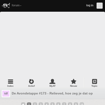
forum
log in
Index
Actief
MyAT
Nieuw
Topic
De Avondetappe #173 - Relieved, hoe zeg je dat op zijn N
tdf
1
2
3
4
5
6
7
8
9
10