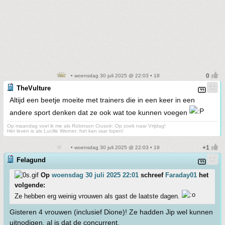
• woensdag 30 juli 2025 @ 22:03 • 18
TheVulture
Altijd een beetje moeite met trainers die in een keer in een
andere sport denken dat ze ook wat toe kunnen voegen
Op maandag voel ik me als Robinson Crusoë: Op zoek naar Vrijdag!
Het leven is als Lucille Werner: het kan raar lopen!
• woensdag 30 juli 2025 @ 22:03 • 19
Felagund
Op
woensdag 30 juli 2025 22:01
schreef
Faraday01
het
volgende:
Ze hebben erg weinig vrouwen als gast de laatste dagen.
Gisteren 4 vrouwen (inclusief Dione)! Ze hadden Jip wel kunnen
uitnodigen, al is dat de concurrent.