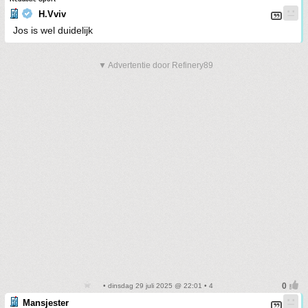
H.Vviv
Jos is wel duidelijk
▼ Advertentie door Refinery89
• dinsdag 29 juli 2025 @ 22:01 • 4
Mansjester