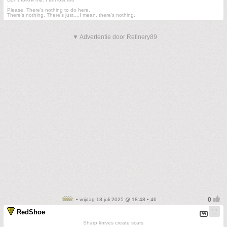
.
Please. There's nothing to do here.
There's nothing. There's just....I mean, there's nothing.
▼ Advertentie door Refinery89
• vrijdag 18 juli 2025 @ 18:48 • 46
RedShoe
Sharp knives create scars