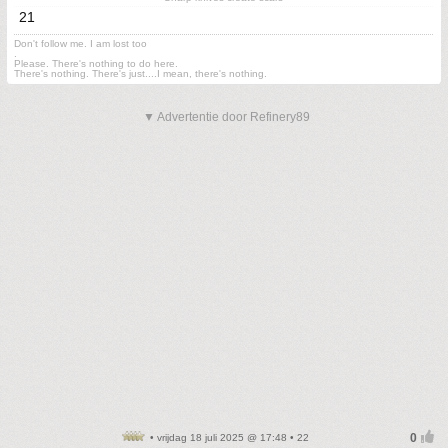
21
Don't follow me. I am lost too
.
Please. There's nothing to do here.
There's nothing. There's just....I mean, there's nothing.
▼ Advertentie door Refinery89
• vrijdag 18 juli 2025 @ 17:48 • 22