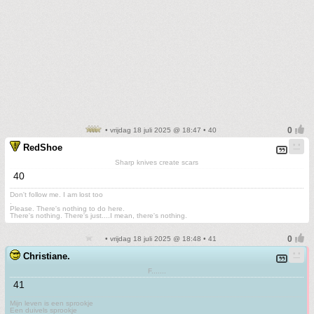
• vrijdag 18 juli 2025 @ 18:47 • 40
RedShoe
Sharp knives create scars
40
Don't follow me. I am lost too
.
Please. There's nothing to do here.
There's nothing. There's just....I mean, there's nothing.
• vrijdag 18 juli 2025 @ 18:48 • 41
Christiane.
F.......
41
Mijn leven is een sprookje
Een duivels sprookje