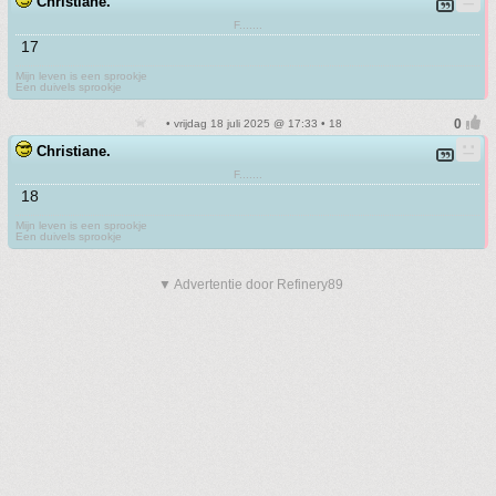
Christiane.
F.......
17
Mijn leven is een sprookje
Een duivels sprookje
• vrijdag 18 juli 2025 @ 17:33 • 18
Christiane.
F.......
18
Mijn leven is een sprookje
Een duivels sprookje
▼ Advertentie door Refinery89