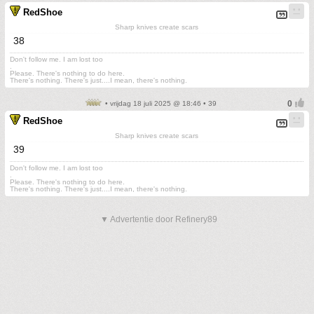
RedShoe
Sharp knives create scars
38
Don't follow me. I am lost too
.
Please. There's nothing to do here.
There's nothing. There's just....I mean, there's nothing.
• vrijdag 18 juli 2025 @ 18:46 • 39
RedShoe
Sharp knives create scars
39
Don't follow me. I am lost too
.
Please. There's nothing to do here.
There's nothing. There's just....I mean, there's nothing.
▼ Advertentie door Refinery89