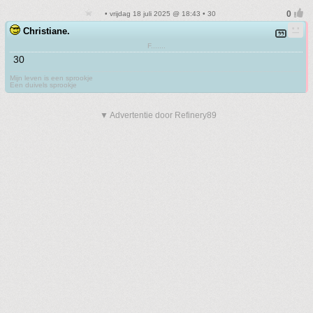
• vrijdag 18 juli 2025 @ 18:43 • 30
Christiane.
F.......
30
Mijn leven is een sprookje
Een duivels sprookje
▼ Advertentie door Refinery89