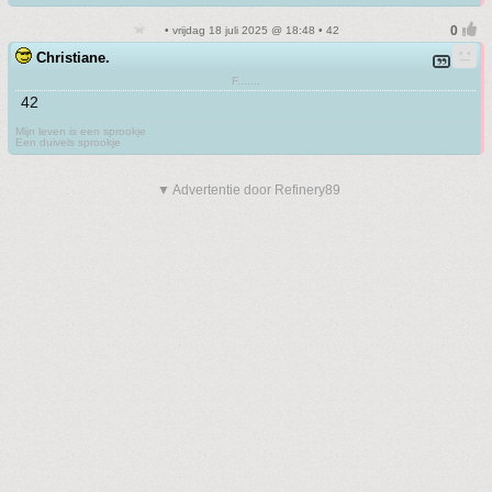
• vrijdag 18 juli 2025 @ 18:48 • 42
Christiane.
F.......
42
Mijn leven is een sprookje
Een duivels sprookje
▼ Advertentie door Refinery89