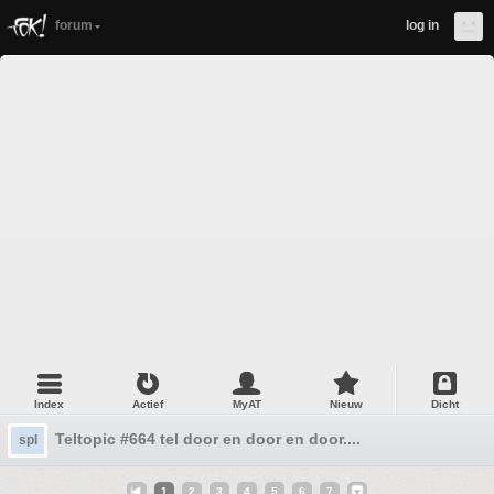
forum
log in
Index
Actief
MyAT
Nieuw
Dicht
Teltopic #664 tel door en door en door....
spl
1
2
3
4
5
6
7