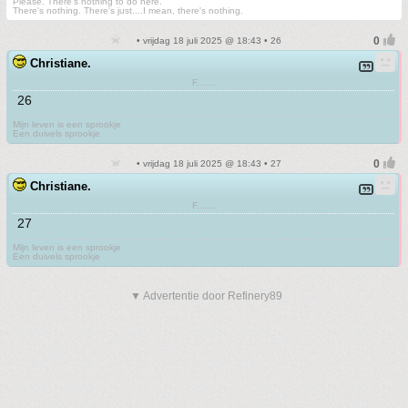
Please. There's nothing to do here.
There's nothing. There's just....I mean, there's nothing.
• vrijdag 18 juli 2025 @ 18:43 • 26
Christiane.
F.......
26
Mijn leven is een sprookje
Een duivels sprookje
• vrijdag 18 juli 2025 @ 18:43 • 27
Christiane.
F.......
27
Mijn leven is een sprookje
Een duivels sprookje
▼ Advertentie door Refinery89