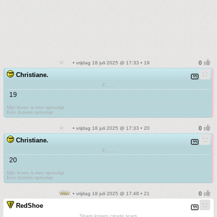
• vrijdag 18 juli 2025 @ 17:33 • 19
Christiane.
F.......
19
Mijn leven is een sprookje
Een duivels sprookje
• vrijdag 18 juli 2025 @ 17:33 • 20
Christiane.
F.......
20
Mijn leven is een sprookje
Een duivels sprookje
• vrijdag 18 juli 2025 @ 17:48 • 21
RedShoe
Sharp knives create scars