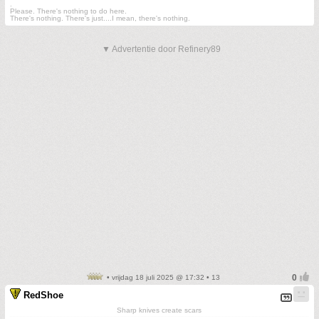
.
Please. There's nothing to do here.
There's nothing. There's just....I mean, there's nothing.
▼ Advertentie door Refinery89
• vrijdag 18 juli 2025 @ 17:32 • 13
RedShoe
Sharp knives create scars