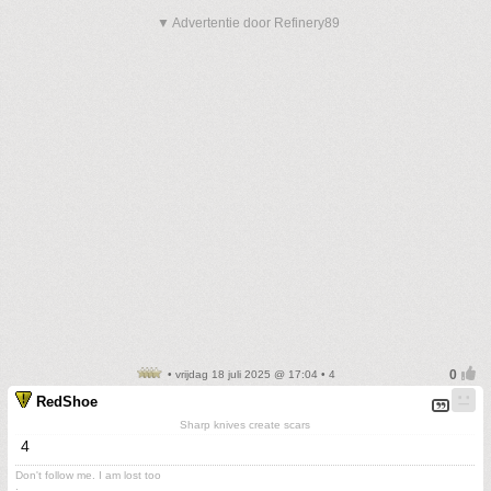
▼ Advertentie door Refinery89
• vrijdag 18 juli 2025 @ 17:04 • 4
RedShoe
Sharp knives create scars
4
Don't follow me. I am lost too
.