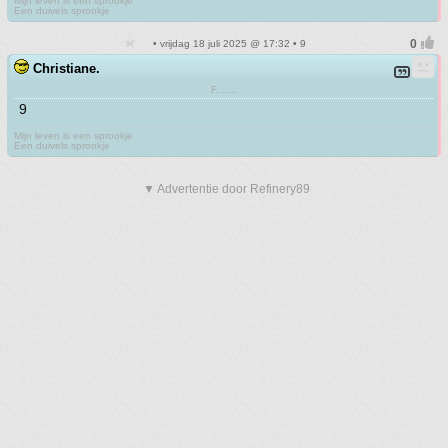
Mijn leven is een sprookje
Een duivels sprookje
• vrijdag 18 juli 2025 @ 17:32 • 9
Christiane.
F.......
9
Mijn leven is een sprookje
Een duivels sprookje
▼ Advertentie door Refinery89