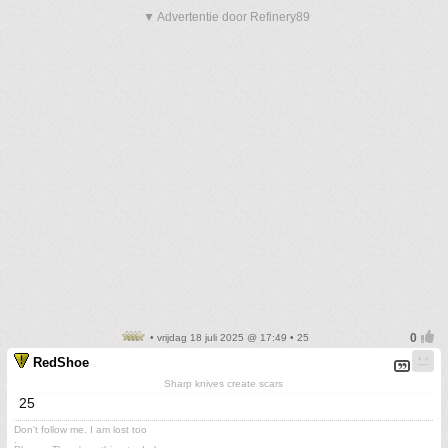
▼ Advertentie door Refinery89
• vrijdag 18 juli 2025 @ 17:49 • 25
RedShoe
Sharp knives create scars
25
Don't follow me. I am lost too
.