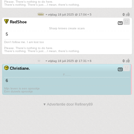
Please. There's nothing to do here.
There's nothing. There's just....I mean, there's nothing.
• vrijdag 18 juli 2025 @ 17:04 • 5
RedShoe
Sharp knives create scars
5
Don't follow me. I am lost too
.
Please. There's nothing to do here.
There's nothing. There's just....I mean, there's nothing.
• vrijdag 18 juli 2025 @ 17:31 • 6
Christiane.
F.......
6
Mijn leven is een sprookje
Een duivels sprookje
▼ Advertentie door Refinery89