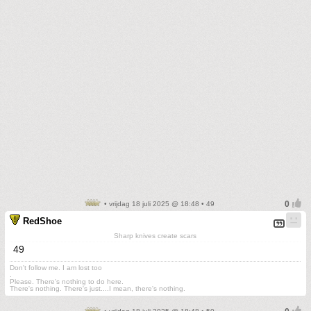
• vrijdag 18 juli 2025 @ 18:48 • 49
RedShoe
Sharp knives create scars
49
Don't follow me. I am lost too
.
Please. There's nothing to do here.
There's nothing. There's just....I mean, there's nothing.