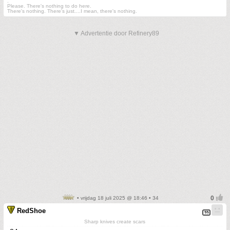
.
Please. There's nothing to do here.
There's nothing. There's just....I mean, there's nothing.
▼ Advertentie door Refinery89
• vrijdag 18 juli 2025 @ 18:46 • 34
RedShoe
Sharp knives create scars