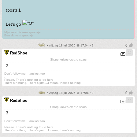
(post)
1
Let's go
Mijn leven is een sprookje
Een duivels sprookje
• vrijdag 18 juli 2025 @ 17:04 • 2
RedShoe
Sharp knives create scars
2
Don't follow me. I am lost too
.
Please. There's nothing to do here.
There's nothing. There's just....I mean, there's nothing.
• vrijdag 18 juli 2025 @ 17:04 • 3
RedShoe
Sharp knives create scars
3
Don't follow me. I am lost too
.
Please. There's nothing to do here.
There's nothing. There's just....I mean, there's nothing.