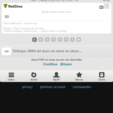
• vrijdag 18 juli 2025 @ 18:48 • 50
RedShoe
Sharp knives create scars
50
Don't follow me. I am lost too
.
Please. There's nothing to do here.
There's nothing. There's just....I mean, there's nothing.
1
2
3
4
5
6
7
Teltopic #664 tel door en door en door....
spl
steun FOK! en koop via een van deze links
Coolblue
Bitvavo
Index
Actief
MyAT
Nieuw
Dicht
privacy
•
premium account
•
voorwaarden