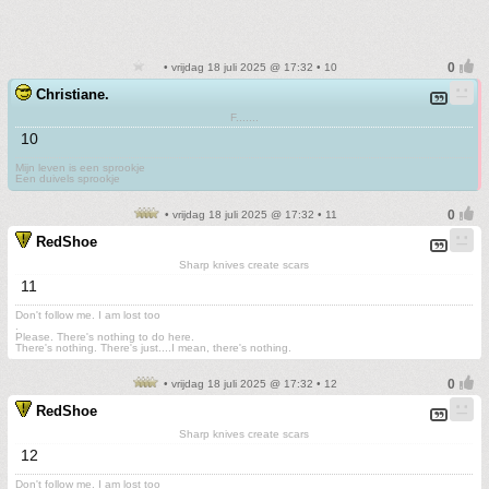
• vrijdag 18 juli 2025 @ 17:32 • 10
Christiane.
F.......
10
Mijn leven is een sprookje
Een duivels sprookje
• vrijdag 18 juli 2025 @ 17:32 • 11
RedShoe
Sharp knives create scars
11
Don't follow me. I am lost too
.
Please. There's nothing to do here.
There's nothing. There's just....I mean, there's nothing.
• vrijdag 18 juli 2025 @ 17:32 • 12
RedShoe
Sharp knives create scars
12
Don't follow me. I am lost too