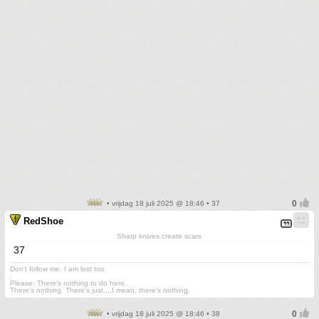
• vrijdag 18 juli 2025 @ 18:46 • 37
RedShoe
Sharp knives create scars
37
Don't follow me. I am lost too
.
Please. There's nothing to do here.
There's nothing. There's just....I mean, there's nothing.
• vrijdag 18 juli 2025 @ 18:46 • 38