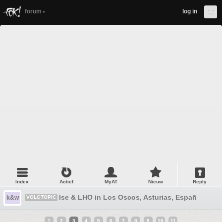
forum
log in
Index
Actief
MyAT
Nieuw
Reply
Ise & LHO in Los Oscos, Asturias, España
k&w
VOLGTOPIC
1
2
3
4
5
6
7
8
9
10
11