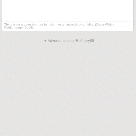
There is no greater joy than be taken for an imbecile by an idiot. (Oscar Wilde)
Poef.....gone! ©golfer
▼ Advertentie door Refinery89