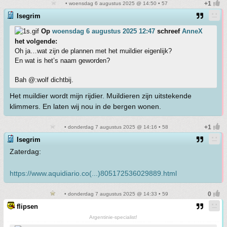
• woensdag 6 augustus 2025 @ 14:50 • 57
Isegrim
Op
woensdag 6 augustus 2025 12:47
schreef
AnneX
het volgende:
Oh ja…wat zijn de plannen met het muildier eigenlijk?
En wat is het’s naam geworden?
Bah @:wolf dichtbij.
Het muildier wordt mijn rijdier. Muildieren zijn uitstekende
klimmers. En laten wij nou in de bergen wonen.
• donderdag 7 augustus 2025 @ 14:16 • 58
Isegrim
Zaterdag:
https://www.aquidiario.co(...)805172536029889.html
• donderdag 7 augustus 2025 @ 14:33 • 59
flipsen
Argentinie-specialist!