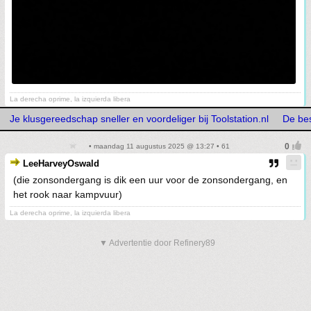
La derecha oprime, la izquierda libera
Je klusgereedschap sneller en voordeliger bij Toolstation.nl
De bes
• maandag 11 augustus 2025 @ 13:27 • 61
LeeHarveyOswald
(die zonsondergang is dik een uur voor de zonsondergang, en
het rook naar kampvuur)
La derecha oprime, la izquierda libera
▼ Advertentie door Refinery89