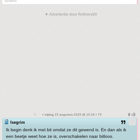
Spoilers!
▼ Advertentie door Refinery89
• vrijdag 15 augustus 2025 @ 15:16 • 73
Isegrim
Ik begin denk ik met bit omdat ze dit gewend is. En dan als ik
een beetje weet hoe ze is, overschakelen naar bitloos.