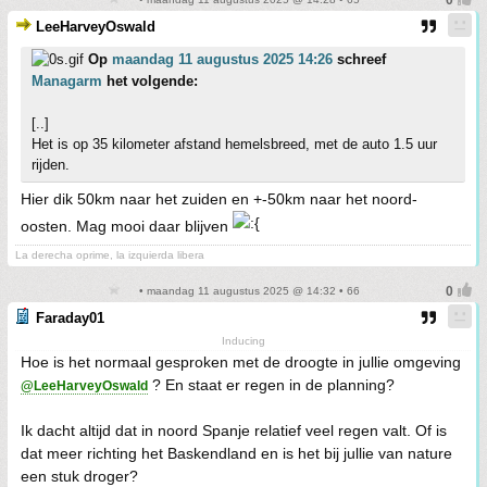
LeeHarveyOswald
Op
maandag 11 augustus 2025 14:26
schreef
Managarm
het volgende:
[..]
Het is op 35 kilometer afstand hemelsbreed, met de auto 1.5 uur
rijden.
Hier dik 50km naar het zuiden en +-50km naar het noord-
oosten. Mag mooi daar blijven
La derecha oprime, la izquierda libera
• maandag 11 augustus 2025 @ 14:32 • 66
Faraday01
Inducing
Hoe is het normaal gesproken met de droogte in jullie omgeving
? En staat er regen in de planning?
@LeeHarveyOswald
Ik dacht altijd dat in noord Spanje relatief veel regen valt. Of is
dat meer richting het Baskendland en is het bij jullie van nature
een stuk droger?