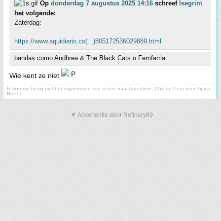
Op
donderdag 7 augustus 2025 14:16
schreef
Isegrim
het volgende:
Zaterdag:
https://www.aquidiario.co(...)805172536029889.html
bandas como Andhrea & The Black Cats o Femfarria
Wie kent ze niet
Ik hou me bezig met het organiseren van reizen naar Argentinie, Chili en Peru voor Tipica
Reizen.
▼ Advertentie door Refinery89