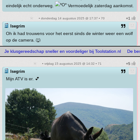
eindelijk echt onderweg.
Vermoedelijk zaterdag aankomst.
• donderdag 14 augustus 2025 @ 17:37 • 70
Isegrim
Oh ik had trouwens voor het eerst sinds de winter weer een wolf
op de camera. 🐺
Je klusgereedschap sneller en voordeliger bij Toolstation.nl
De bes
• vrijdag 15 augustus 2025 @ 14:32 • 71
Isegrim
Mijn ATV is er. 💕