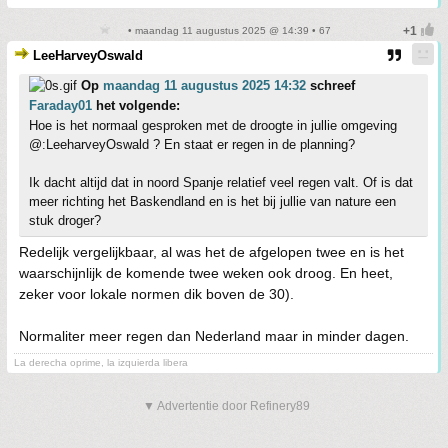
• maandag 11 augustus 2025 @ 14:39 • 67
LeeHarveyOswald
Op
maandag 11 augustus 2025 14:32
schreef
Faraday01
het volgende:
Hoe is het normaal gesproken met de droogte in jullie omgeving
@:LeeharveyOswald ? En staat er regen in de planning?
Ik dacht altijd dat in noord Spanje relatief veel regen valt. Of is dat
meer richting het Baskendland en is het bij jullie van nature een
stuk droger?
Redelijk vergelijkbaar, al was het de afgelopen twee en is het
waarschijnlijk de komende twee weken ook droog. En heet,
zeker voor lokale normen dik boven de 30).
Normaliter meer regen dan Nederland maar in minder dagen.
La derecha oprime, la izquierda libera
▼ Advertentie door Refinery89