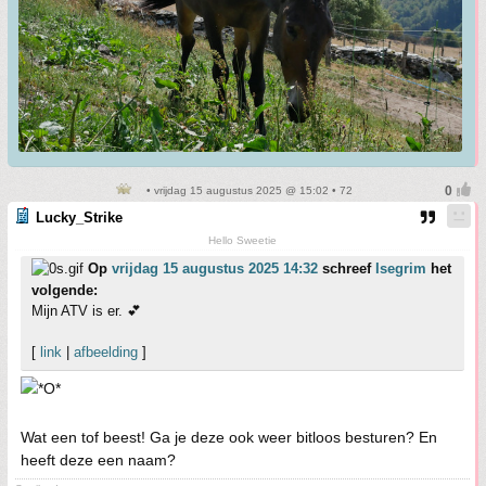
• vrijdag 15 augustus 2025 @ 15:02 • 72
Lucky_Strike
Hello Sweetie
Op
vrijdag 15 augustus 2025 14:32
schreef
Isegrim
het
volgende:
Mijn ATV is er. 💕
[
link
|
afbeelding
]
Wat een tof beest! Ga je deze ook weer bitloos besturen? En
heeft deze een naam?