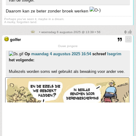
van de steiger.
Daarom kan ze beter zonder broek werken
Perhaps you've seen it, maybe in a dream.
A murky, forgotten land.
• woensdag 6 augustus 2025 @ 13:39 • 56
golfer
Ouwe jongere
Op
maandag 4 augustus 2025 16:54
schreef
Isegrim
het volgende:
Muilezels worden soms wel gebruikt als bewaking voor ander vee.