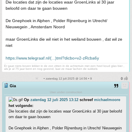
Die locaties dat zijn de locaties waar GroenLinks al 30 jaar
beloofd om daar te gaan bouwen
De Gnephoek in Alphen , Polder Rijnenburg in Utrecht/
Nieuwegein , Amsterdam Noord
maar GroenLinks die wil niet in het weiland bouwen , dat wil ze
niet
https://www.telegraaf.nl/(...)tml?dicbo=v2-zRcba6y
Er gaat niets boven lekker in de zon zitten in de achtertuin met een heel koud glas bier ,
als je al 75 jaar bent en nog gezond, laat ze maar lachen de sukkels
• zaterdag 12 juli 2025 @ 14:56 • 9
Gia
User under construction
Op
zaterdag 12 juli 2025 13:12
schreef
michaelmoore
het volgende:
Die locaties dat zijn de locaties waar GroenLinks al 30 jaar beloofd
om daar te gaan bouwen
De Gnephoek in Alphen , Polder Rijnenburg in Utrecht/ Nieuwegein