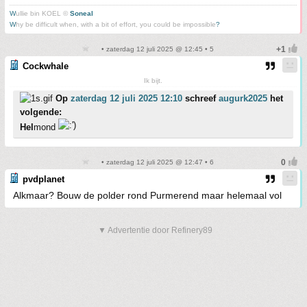
W
ullie bin KOEL ©
Soneal
W
hy be difficult when, with a bit of effort, you could be impossible
?
• zaterdag 12 juli 2025 @ 12:45 • 5
Cockwhale
Ik bijt.
Op
zaterdag 12 juli 2025 12:10
schreef
augurk2025
het
volgende:
Hel
mond
• zaterdag 12 juli 2025 @ 12:47 • 6
pvdplanet
Alkmaar? Bouw de polder rond Purmerend maar helemaal vol
▼ Advertentie door Refinery89