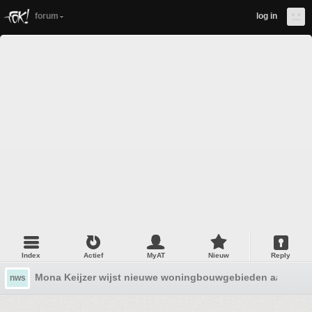
forum
log in
Index
Actief
MyAT
Nieuw
Reply
Mona Keijzer wijst nieuwe woningbouwgebieden aan
nws