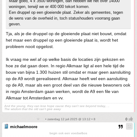
Maar goed, 4 x 3500 woningen, dan hebben we het over 14000
woningen, terwijl we er 400 000 tekort komen.
Een druppel op een gloeiende plaat. Zeker als gemeentes, tegen
de wens van de overheid in, toch statushouders voorrang gaan
geven.
Tja, als je die druppel op de gloeiende plaat niet bouwt, omdat
het maar een druppel op een gloeiende plaat is, wordt het
probleem nooit opgelost.
Ik vraag me wel af op welke basis de locaties zijn gekozen en
hoe ze dat gaan doen. In regio Alkmaar ligt al een hele tijd de
bouw van bijna 1.300 huizen stil omdat er maar geen aansluiting
op de A9 wordt gerealiseerd. Alkmaar heeft wel een aansluiting
op de A9, maar als een groot deel van die nieuwe bewoners ook
in regio Amsterdam gaan werken, wordt de A9 een file van
Alkmaar tot Amsterdam en vv.
And the young, they can lose hope cause they can't see beyond today,. ..
The wisdom that the old can't give away
• zaterdag 12 juli 2025 @ 13:12 • 8
michaelmoore
begin ook een voedselbos