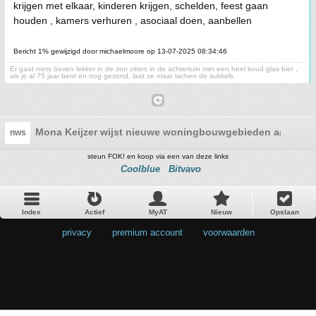
krijgen met elkaar, kinderen krijgen, schelden, feest gaan
houden , kamers verhuren , asociaal doen, aanbellen
Bericht 1% gewijzigd door michaelmoore op 13-07-2025 08:34:46
Er gaat niets boven lekker in de zon zitten in de achtertuin met een heel koud glas bier ,
als je al 75 jaar bent en nog gezond, laat ze maar lachen de sukkels
Mona Keijzer wijst nieuwe woningbouwgebieden aan
nws
steun FOK! en koop via een van deze links
Coolblue
Bitvavo
Index
Actief
MyAT
Nieuw
Opslaan
privacy
•
premium account
•
voorwaarden