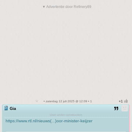
▼ Advertentie door Refinery89
• zaterdag 12 juli 2025 @ 12:09 • 1
Gia
User under construction
https://www.rtl.nl/nieuws(...)oor-minister-keijzer