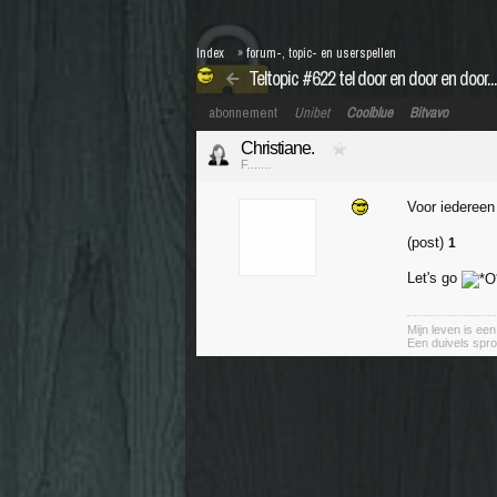
Index
»
forum-, topic- en userspellen
Teltopic #622 tel door en door en door...
abonnement
Unibet
Coolblue
Bitvavo
Christiane.
F.......
Voor iederee
(post)
1
Let's go
Mijn leven is ee
Een duivels spro