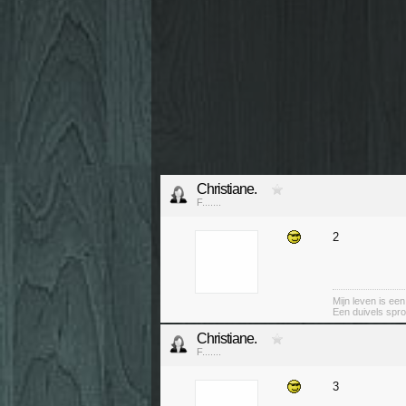
Christiane.
F.......
2
Mijn leven is ee
Een duivels spro
Christiane.
F.......
3