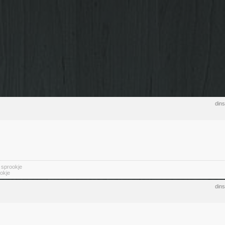
din
n sprookje
okje
din