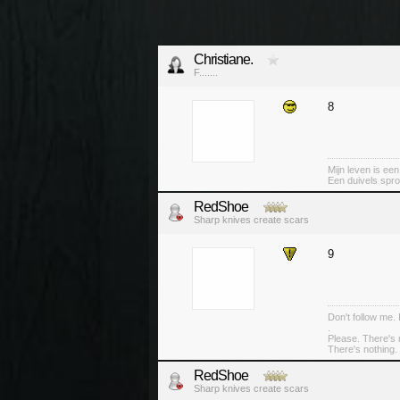
Christiane.
F.......
8
Mijn leven is ee
Een duivels spro
RedShoe
Sharp knives create scars
9
Don't follow me. 
.
Please. There's 
There's nothing. 
RedShoe
Sharp knives create scars