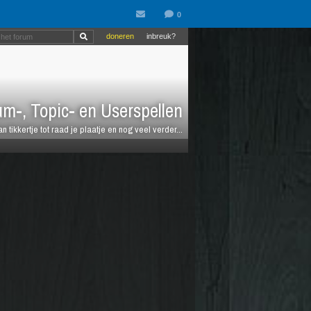
doneren
inbreuk?
m-, Topic- en Userspellen
an tikkertje tot raad je plaatje en nog veel verder...