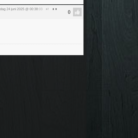
sdag 24 juni 2025 @ 00:38
:03
#7