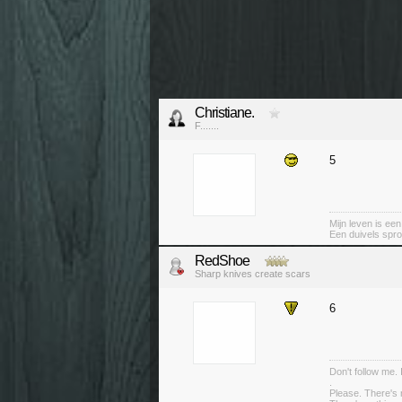
Christiane.
F.......
5
Mijn leven is ee
Een duivels spro
RedShoe
Sharp knives create scars
6
Don't follow me. 
.
Please. There's 