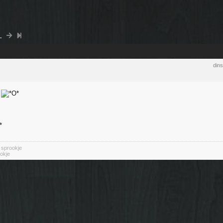
.
din
n
n sprookje
okje