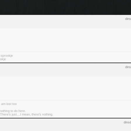
din
n sprookje
okje
din
I am lost too
nothing to do here.
There's just....I mean, there's nothing.
dins