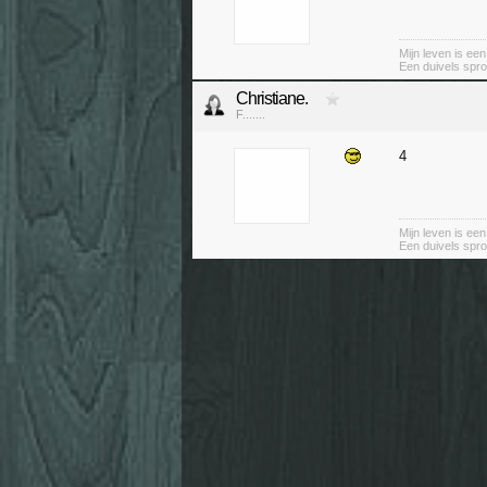
Mijn leven is ee
Een duivels spro
Christiane.
F.......
4
Mijn leven is ee
Een duivels spro