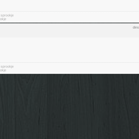
n sprookje
okje
din
n sprookje
okje