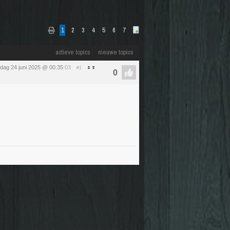
1
2
3
4
5
6
7
actieve topics
nieuwe topics
sdag 24 juni 2025 @ 00:35
:03
#1