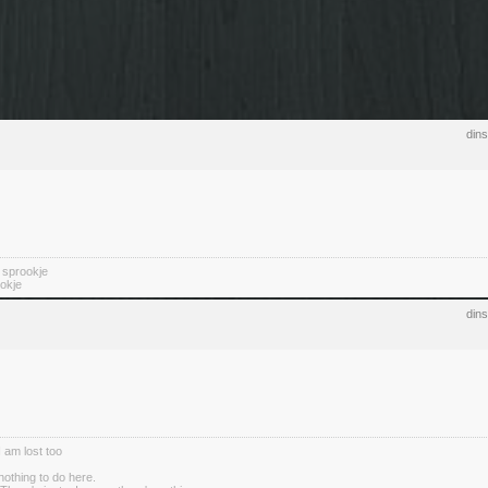
din
n sprookje
okje
din
I am lost too
nothing to do here.