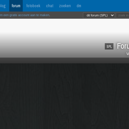
log
forum
fotoboek
chat
zoeken
dm
om een gratis account aan te maken
.
Foru
SPL
V