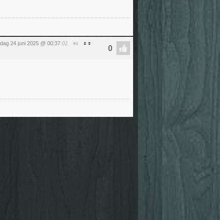
sdag 24 juni 2025 @ 00:37
:02
#4