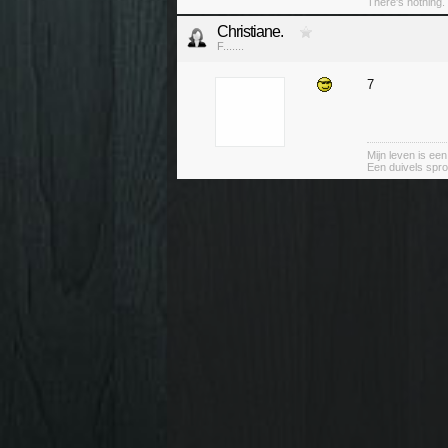
There's nothing. 
Christiane.
F.......
7
Mijn leven is ee
Een duivels spro