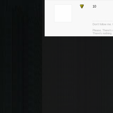
10
Don't follow me. 
.
Please. There's 
There's nothing. 