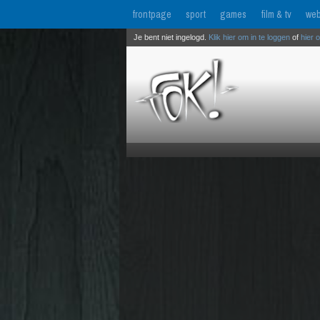
frontpage
sport
games
film & tv
web
Je bent niet ingelogd.
Klik hier om in te loggen
of
hier 