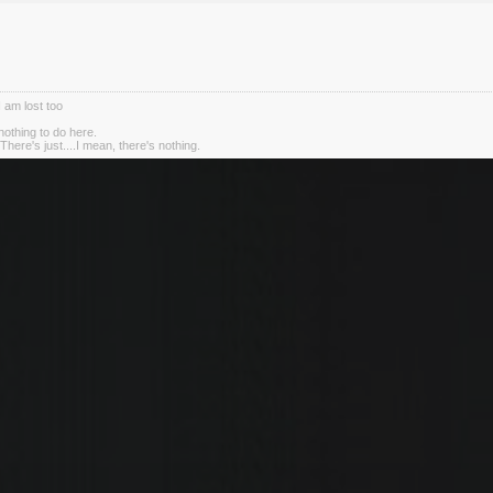
I am lost too
nothing to do here.
There's just....I mean, there's nothing.