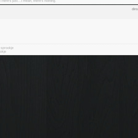
There's just....I mean, there's nothing.
din
n sprookje
okje