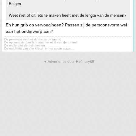
Belgen.
Weet niet of dit iets te maken heeft met de lengte van de mensen?
En hun grip op vervoegingen? Passen zij de persoonsvorm wel
aan het onderwerp aan?
De pessimist ziet het duister in de tunnel
De optimist ziet het licht aan het eind van de tunnel
De realist ziet de trein komen
De machinist ziet drie idioten in het spoor staan....
▼ Advertentie door Refinery89