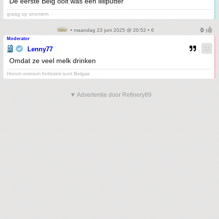
De eerste Belg ooit was een lilliputter
graag op anoniem
• maandag 23 juni 2025 @ 20:52 • 6
Moderator
Lenny77
Omdat ze veel melk drinken
Horum omnium fortissimi sunt Belgae
▼ Advertentie door Refinery89