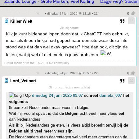
Zalando Lounge - Grote Merken, Veel Korting
Dagje weg? Stedentr
• dinsdag 24 juni 2025 @ 12:18 • 21
KillemWieft
Zie signature
Kijk je kunt bijdehand lopen doen dat ik ChatGPT heb gebruikt,
maar als ik een linkje had gepost naar een site waar deze info
stond was dat dan wel okay geweest? Hoe dan ook, dit zijn de
feiten, wat jij wel of niet merkt is jouw probleem.
Proud member of the IDGAF+FU2 community
• dinsdag 24 juni 2025 @ 12:57 • 22
Lord_Vetinari
Si non confectus non reficiat
Op
dinsdag 24 juni 2025 09:07
schreef
daniela_007
het
volgende:
Ik ben zelf Nederlander maar woon in Belgie.
Wat mij vooral opvalt is dat
de Belgen
echt veel meer vlees
eet
dan Nederlanders.
Als ik bij Nederlanders ga eten, is vlees altijd beperkt terwijl
bij de
Belgen altijd veel meer vlees zijn
.
De Nederlanders eten daarentegen wel veel meer groenten dan de