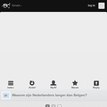
forum
log in
Index
Actief
MyAT
Nieuw
Reply
Waarom zijn Nederlanders langer dan Belgen?
gc
1
2