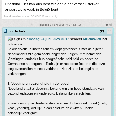
Friesland. Het kan dus best zijn dat je het verschil sterker
ervaart als je vaak in België bent.
Proud member of the IDGAF+FU2 community
• dinsdag 24 juni 2025 @ 07:52 • 16
polderturk
Op
dinsdag 24 juni 2025 04:12
schreef
KillemWieft
het
volgende:
Je observatie is interessant en klopt grotendeels met de cijfers:
Nederlanders zijn gemiddeld langer dan Belgen, met name dan
Vlamingen, ondanks hun geografische nabijheid en gedeelde
Germaanse achtergrond. Toch zijn er meerdere factoren die deze
lengteverschillen kunnen verklaren. Hier zijn de belangrijkste
verklaringen:
1. Voeding en gezondheid in de jeugd
Nederland staat al decennia bekend om zijn hoge standaard van
gezondheidszorg en kinderzorg. Belangrijke verschillen:
Zuivelconsumptie: Nederlanders eten en drinken veel zuivel (melk,
kaas, yoghurt), wat rijk is aan calcium en eiwitten – beide
belangrijk voor groei.