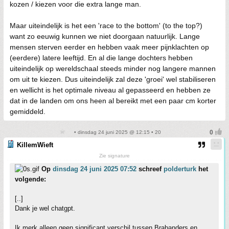
kozen / kiezen voor die extra lange man.
Maar uiteindelijk is het een 'race to the bottom' (to the top?)
want zo eeuwig kunnen we niet doorgaan natuurlijk. Lange
mensen sterven eerder en hebben vaak meer pijnklachten op
(eerdere) latere leeftijd. En al die lange dochters hebben
uiteindelijk op wereldschaal steeds minder nog langere mannen
om uit te kiezen. Dus uiteindelijk zal deze 'groei' wel stabiliseren
en wellicht is het optimale niveau al gepasseerd en hebben ze
dat in de landen om ons heen al bereikt met een paar cm korter
gemiddeld.
• dinsdag 24 juni 2025 @ 12:15 • 20
KillemWieft
Zie signature
Op
dinsdag 24 juni 2025 07:52
schreef
polderturk
het
volgende:
[..]
Dank je wel chatgpt.
Ik merk alleen geen significant verschil tussen Brabanders en