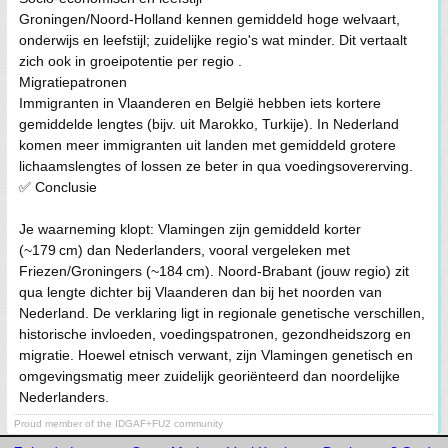
Groningen/Noord-Holland kennen gemiddeld hoge welvaart,
onderwijs en leefstijl; zuidelijke regio's wat minder. Dit vertaalt
zich ook in groeipotentie per regio .
Migratiepatronen
Immigranten in Vlaanderen en België hebben iets kortere
gemiddelde lengtes (bijv. uit Marokko, Turkije). In Nederland
komen meer immigranten uit landen met gemiddeld grotere
lichaamslengtes of lossen ze beter in qua voedingsovererving.
✅ Conclusie
Je waarneming klopt: Vlamingen zijn gemiddeld korter
(~179 cm) dan Nederlanders, vooral vergeleken met
Friezen/Groningers (~184 cm). Noord‑Brabant (jouw regio) zit
qua lengte dichter bij Vlaanderen dan bij het noorden van
Nederland. De verklaring ligt in regionale genetische verschillen,
historische invloeden, voedingspatronen, gezondheidszorg en
migratie. Hoewel etnisch verwant, zijn Vlamingen genetisch en
omgevingsmatig meer zuidelijk georiënteerd dan noordelijke
Nederlanders.
Proud member of the IDGAF+FU2 community