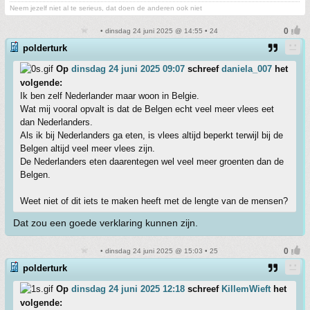
Neem jezelf niet al te serieus, dat doen de anderen ook niet
• dinsdag 24 juni 2025 @ 14:55 • 24
polderturk
Op
dinsdag 24 juni 2025 09:07
schreef
daniela_007
het
volgende:
Ik ben zelf Nederlander maar woon in Belgie.
Wat mij vooral opvalt is dat de Belgen echt veel meer vlees eet
dan Nederlanders.
Als ik bij Nederlanders ga eten, is vlees altijd beperkt terwijl bij de
Belgen altijd veel meer vlees zijn.
De Nederlanders eten daarentegen wel veel meer groenten dan de
Belgen.
Weet niet of dit iets te maken heeft met de lengte van de mensen?
Dat zou een goede verklaring kunnen zijn.
• dinsdag 24 juni 2025 @ 15:03 • 25
polderturk
Op
dinsdag 24 juni 2025 12:18
schreef
KillemWieft
het
volgende: