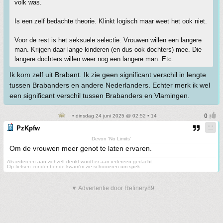
volk was.
Is een zelf bedachte theorie. Klinkt logisch maar weet het ook niet.
Voor de rest is het seksuele selectie. Vrouwen willen een langere
man. Krijgen daar lange kinderen (en dus ook dochters) mee. Die
langere dochters willen weer nog een langere man. Etc.
Ik kom zelf uit Brabant. Ik zie geen significant verschil in lengte
tussen Brabanders en andere Nederlanders. Echter merk ik wel
een significant verschil tussen Brabanders en Vlamingen.
• dinsdag 24 juni 2025 @ 02:52 • 14
PzKpfw
Devon 'No Limits'
Om de vrouwen meer genot te laten ervaren.
Als iedereen aan zichzelf denkt wordt er aan iedereen gedacht.
Op fietsen zonder bende kwam'm zie schooieren um spek
▼ Advertentie door Refinery89