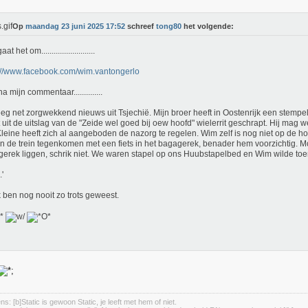
Op
maandag 23 juni 2025 17:52
schreef
tong80
het volgende:
at het om..........................
://www.facebook.com/wim.vantongerlo
 mijn commentaar..............
reeg net zorgwekkend nieuws uit Tsjechië. Mijn broer heeft in Oostenrijk een stemp
 uit de uitslag van de "Zeide wel goed bij oew hoofd" wielerrit geschrapt. Hij mag we
Kleine heeft zich al aangeboden de nazorg te regelen. Wim zelf is nog niet op de h
n de trein tegenkomen met een fiets in het bagagerek, benader hem voorzichtig. Mo
erek liggen, schrik niet. We waren stapel op ons Huubstapelbed en Wim wilde toe
'
k ben nog nooit zo trots geweest.
s: [b]Static is gewoon Static, je leeft met hem of niet.