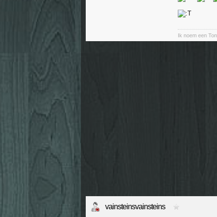
Ik noem een Ton
vainsteinsvainsteins