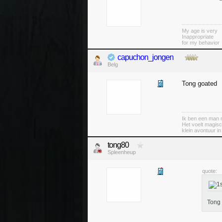
My age is very
Inappropriate
for my behavior
capuchon_jongen
Belg
Tong goated
Ik ben een man m
Het voelt magisc
klein avontuur i
tong80
Spleenheup
quote:
Tong