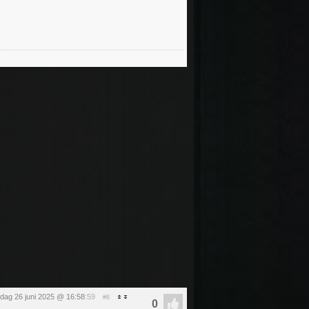
dag 26 juni 2025 @ 16:58
:59
#8