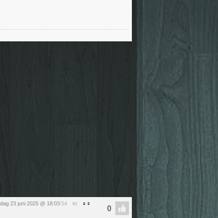
ag 23 juni 2025 @ 18:03
:54
#2