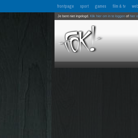
frontpage
sport
games
film & tv
web
Je bent niet ingelogd.
Klik hier om in te loggen
of
hier 