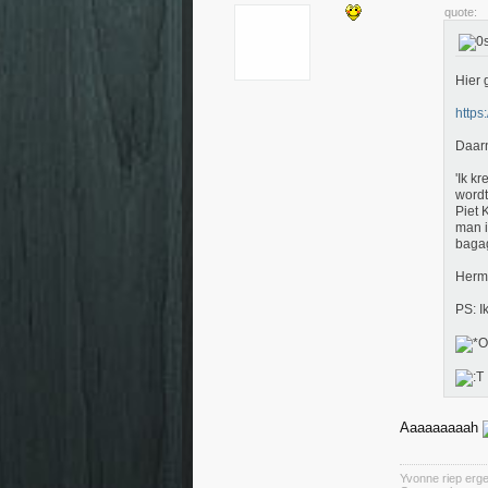
quote:
Hier ga
https
Daarna
'Ik k
wordt
Piet 
man i
bagag
Herm.
PS: I
Aaaaaaaaah
Yvonne riep ergen