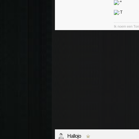
Ik noem een Ton
Hallojo