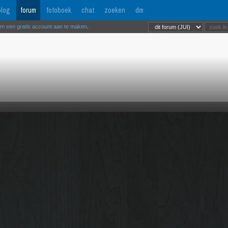
log
forum
fotoboek
chat
zoeken
dm
om een gratis account aan te maken
.