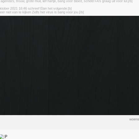
enda's, trouw, grote muil, lief hartje, bang voor bloed, scheld FA's graag uit voor lul.[/b]
tober 2021 16:46 schreef Elan het volgende:[b]
eer niet van te kijken Zelfs het virus is bang voor jou.[/b]
woens