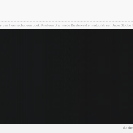
y van Heemschut,een Loeki Knol,een Brammetje Biesterveld en natuurlijk een Japie Stobbe !
donder