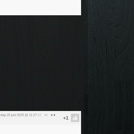
dag 25 juni 2025 @ 11:27
:22
#5