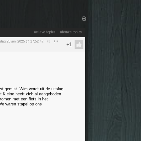
actieve topics
nieuwe topics
ag 23 juni 2025 @ 17:52
:42
#1
st gemist. Wim wordt uit de uitslag
et Kleine heeft zich al aangeboden
komen met een fiets in het
 We waren stapel op ons