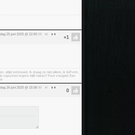
dag 25 juni 2025 @ 22:05
:58
#6
ltijd vertrouwd. Ik draag ze niet alleen, ik lééf erin.
ijn capuchon ergens blijft haken? Pure vreugde! Een
uo
dag 26 juni 2025 @ 15:08
:48
#7