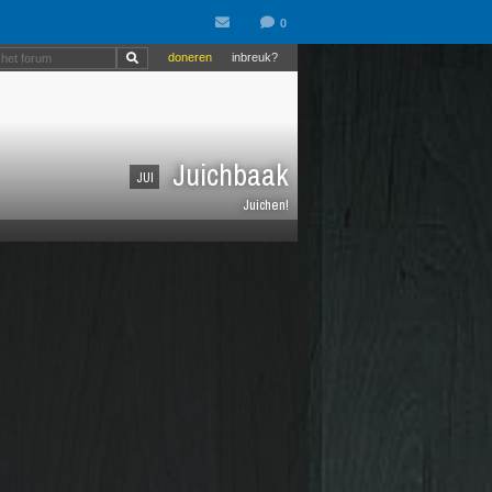
doneren
inbreuk?
Juichbaak
JUI
Juichen!