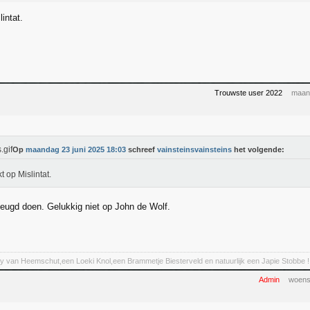
lintat.
Trouwste user 2022
maand
Op
maandag 23 juni 2025 18:03
schreef
vainsteinsvainsteins
het volgende:
jkt op Mislintat.
eugd doen. Gelukkig niet op John de Wolf.
y van Heemschut,een Loeki Knol,een Brammetje Biesterveld en natuurlijk een Japie Stobbe !
Admin
woens