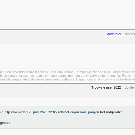
Moderator
woens
et een onverklaarbare fascinatie voor capuchons. Ze zijn mijn tweede huid—altijd om me heen, a
h als iemand er zachtjes aan trekt, een speels moment vol onverwachte connectie. En als m
n het alledaagse, alsof de wereld me even vasthoudt. Capuchons en ik? Een onafscheidelijk d
Trouwste user 2022
donder
Op
woensdag 25 juni 2025 22:05
schreef
capuchon_jongen
het volgende:
 goated