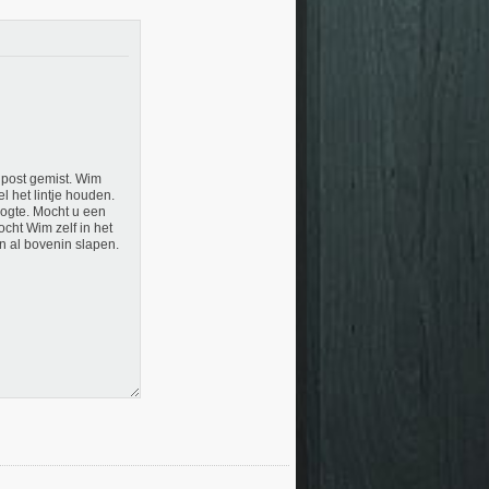
elpost gemist. Wim
l het lintje houden.
oogte. Mocht u een
cht Wim zelf in het
n al bovenin slapen.