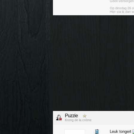
Geen verborgen ag
Op dinsdag 26 ok
Hier sta ik dan w
Puzzie
Kreng de la crème
Leuk tongert