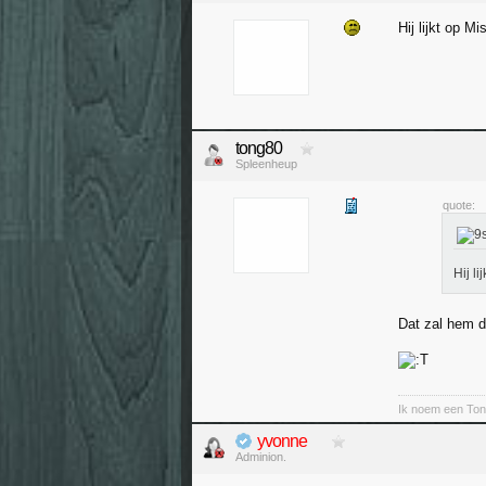
Hij lijkt op Mis
tong80
Spleenheup
quote:
Hij li
Dat zal hem d
Ik noem een Ton
yvonne
Adminion.