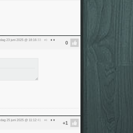
ag 23 juni 2025 @ 18:16
:33
#3
dag 25 juni 2025 @ 11:12
:41
#4