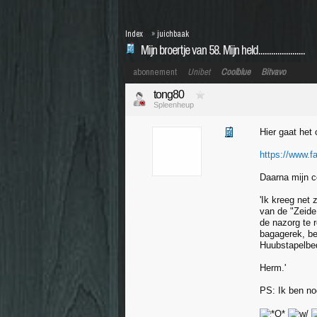
Index
»
juichbaak
Mijn broertje van 58. Mijn held......................
abonnement
Unibet
Coolblue
Bitvavo
tong80
Spleenheup
Hier gaat het om.
https://www.
Daarna mijn co
'Ik kreeg net
van de "Zeide 
de nazorg te 
bagagerek, be
Huubstapelbed
Herm.'
PS: Ik ben no