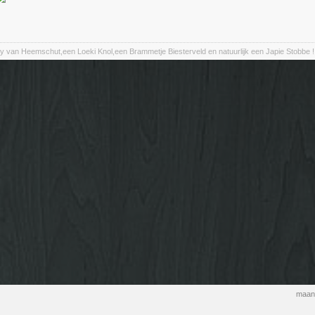
y van Heemschut,een Loeki Knol,een Brammetje Biesterveld en natuurlijk een Japie Stobbe !
maand