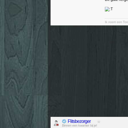
Ik noem een Ton
Flitsbezorger
Binnen een kwartier bij je!