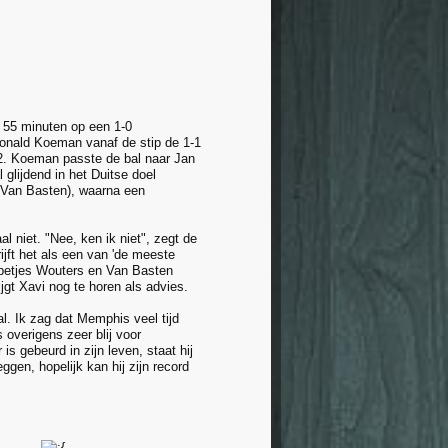
 55 minuten op een 1-0
Ronald Koeman vanaf de stip de 1-1
-2. Koeman passte de bal naar Jan
glijdend in het Duitse doel
n Van Basten), waarna een
 niet. "Nee, ken ik niet", zegt de
jft het als een van 'de meeste
ppetjes Wouters en Van Basten
jgt Xavi nog te horen als advies.
l. Ik zag dat Memphis veel tijd
 overigens zeer blij voor
s gebeurd in zijn leven, staat hij
ggen, hopelijk kan hij zijn record
.........