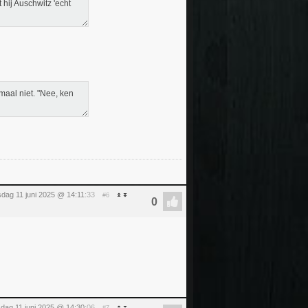
 hij Auschwitz 'echt
maal niet. "Nee, ken
dag 11 juni 2025 @ 14:11
:33
#6
dag 11 juni 2025 @ 14:30
:06