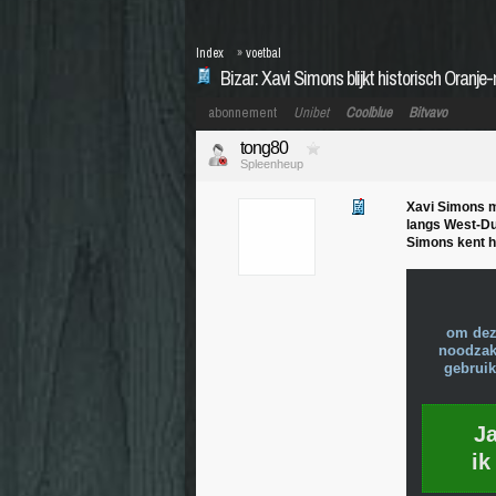
Index
»
voetbal
Bizar: Xavi Simons blijkt historisch Oranj
abonnement
Unibet
Coolblue
Bitvavo
tong80
Spleenheup
Xavi Simons m
langs West-Dui
Simons kent h
om dez
noodzake
gebruik
J
ik