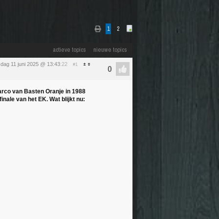
1
2
actieve topics
nieuwe topics
dag 11 juni 2025 @ 13:43
:22
#1
arco van Basten Oranje in 1988
inale van het EK. Wat blijkt nu: