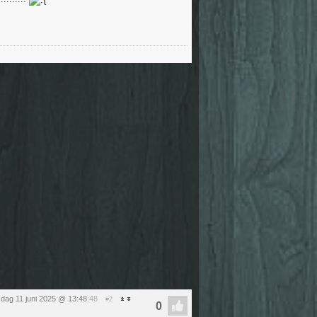
dag 11 juni 2025 @ 13:48
:48
#2