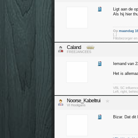
Ligt aan de op
Als hij hier t
Op
maandag 16
[..]
Flitsbezorger en
Caland
FREEJANCEES
Iemand van 22
Het is allema
VBL SC influenc
Left, right, behin
Noorse_Kabeltrui
VI Hooligans
Bizar. Dat dit