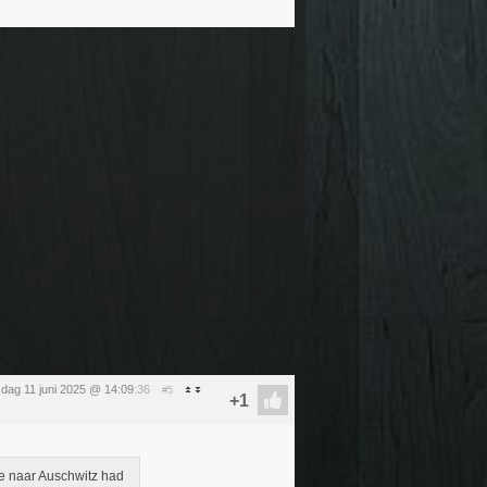
dag 11 juni 2025 @ 14:09
:36
#5
e naar Auschwitz had