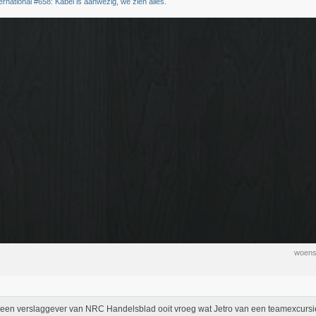
ernational #658: Kabel is aanwezig, we zien alles.
woens
een verslaggever van NRC Handelsblad ooit vroeg wat Jetro van een teamexcursi