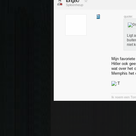
tong80
Spleenheup
quote:
Ligt 
buite
niet k
Mijn favoriet
Hitler ook gee
wat over het 
Memphis het do
Ik noem een Ton