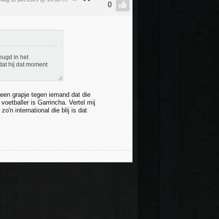
#7
eugd in het
 dat hij dat moment
 een grapje tegen iemand dat die
 voetballer is Garrincha. Vertel mij
n international die blij is dat