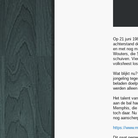
Op 21 juni 19
achterstand d
en met nog ma
Wouters, die 
schuiven. Vie
volksfeest lo
Wat blijkt nu
jongeling teg
beladen doelp
werden alleen
Het talent va
aan de bal had
Memphis, die s
toch daar. Nu 
nog aanscher
https://www.m
Dit gaat nerg