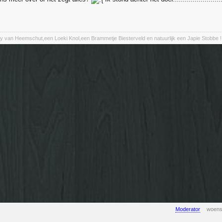
y van Heemschut,een Loeki Knol,een Brammetje Biesterveld en natuurlijk een Japie Stobbe !
Moderator
woens