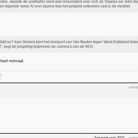
den, staarde de voetballer eerst wat verwonderd voor zich uit. Daarna zei Jetro dat
en legende' vond. Al snel daarna liep het gesprek volkomen vast in de modder.
lijkt nu? Xavi Simons kent het doelpunt van Van Basten tegen West-Duitsland hele
et", zegt de jongeling tegenover de camera's van de NOS.
 heel normaal.
er
d
woens
Trouwste user 2022
woens