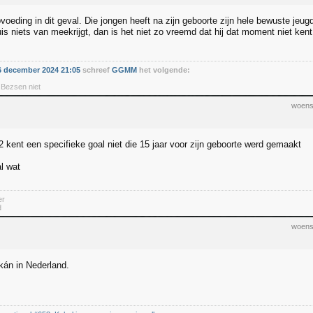
voeding in dit geval. Die jongen heeft na zijn geboorte zijn hele bewuste jeug
huis niets van meekrijgt, dan is het niet zo vreemd dat hij dat moment niet kent
 december 2024 21:05
schreef
GGMM
het volgende:
 Bezsen niet
woens
 kent een specifieke goal niet die 15 jaar voor zijn geboorte werd gemaakt
al wat
er
d
woens
 kán in Nederland.