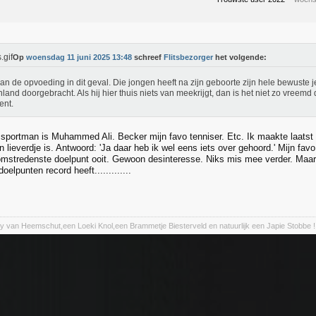
Op
woensdag 11 juni 2025 13:48
schreef
Flitsbezorger
het volgende:
aan de opvoeding in dit geval. Die jongen heeft na zijn geboorte zijn hele bewuste j
nland doorgebracht. Als hij hier thuis niets van meekrijgt, dan is het niet zo vreemd
ent.
e sportman is Muhammed Ali. Becker mijn favo tenniser. Etc. Ik maakte laatst
n lieverdje is. Antwoord: 'Ja daar heb ik wel eens iets over gehoord.' Mijn favo
omstredenste doelpunt ooit. Gewoon desinteresse. Niks mis mee verder. Maar zo'
elpunten record heeft.............
y van Heemschut,een Loeki Knol,een Brammetje Biesterveld en natuurlijk een Japie Stobbe !