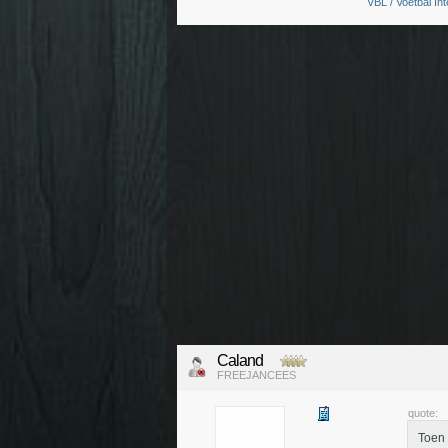
VBL / Voetbal Int
Caland
FREEJANCEES
quote:
Toen 