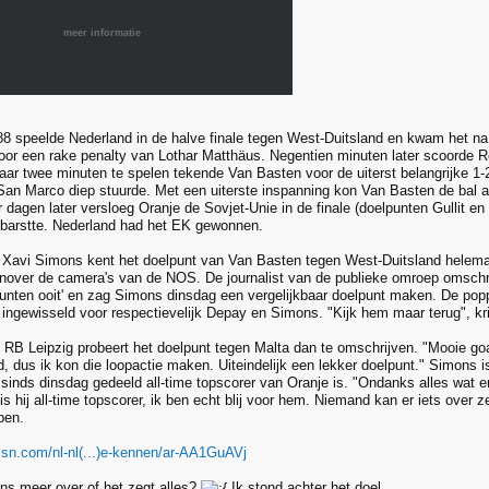
meer informatie
88 speelde Nederland in de halve finale tegen West-Duitsland en kwam het na
oor een rake penalty van Lothar Matthäus. Negentien minuten later scoorde 
ar twee minuten te spelen tekende Van Basten voor de uiterst belangrijke 1
San Marco diep stuurde. Met een uiterste inspanning kon Van Basten de bal al 
r dagen later versloeg Oranje de Sovjet-Unie in de finale (doelpunten Gullit e
sbarstte. Nederland had het EK gewonnen.
? Xavi Simons kent het doelpunt van Van Basten tegen West-Duitsland helemaal
enover de camera's van de NOS. De journalist van de publieke omroep omschri
unten ooit' en zag Simons dinsdag een vergelijkbaar doelpunt maken. De po
 ingewisseld voor respectievelijk Depay en Simons. "Kijk hem maar terug", kri
n RB Leipzig probeert het doelpunt tegen Malta dan te omschrijven. "Mooie goa
, dus ik kon die loopactie maken. Uiteindelijk een lekker doelpunt." Simons is
inds dinsdag gedeeld all-time topscorer van Oranje is. "Ondanks alles wat er i
is hij all-time topscorer, ik ben echt blij voor hem. Niemand kan er iets over ze
pen.
sn.com/nl-nl(...)e-kennen/ar-AA1GuAVj
ens meer over of het zegt alles?
Ik stond achter het doel.........................