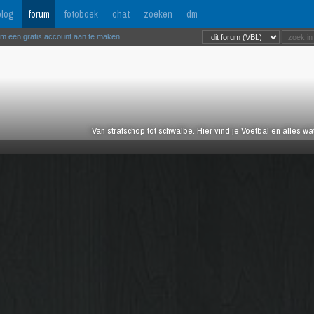
log
forum
fotoboek
chat
zoeken
dm
om een gratis account aan te maken
.
Van strafschop tot schwalbe. Hier vind je Voetbal en alles w