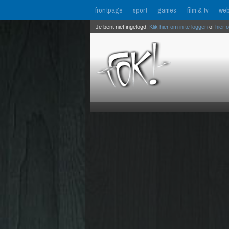
frontpage
sport
games
film & tv
web
Je bent niet ingelogd.
Klik hier om in te loggen
of
hier 