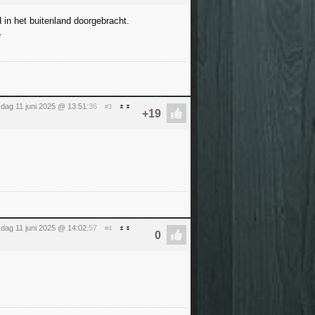
d in het buitenland doorgebracht.
.
dag 11 juni 2025 @ 13:51
:36
#3
dag 11 juni 2025 @ 14:02
:57
#4