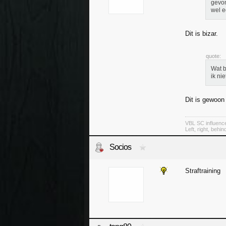
gevon
wel e
Dit is bizar.
quote:
Wat b
ik ni
Dit is gewoon
VBL SC influenc
Left, right, behin
Socios
Straftraining