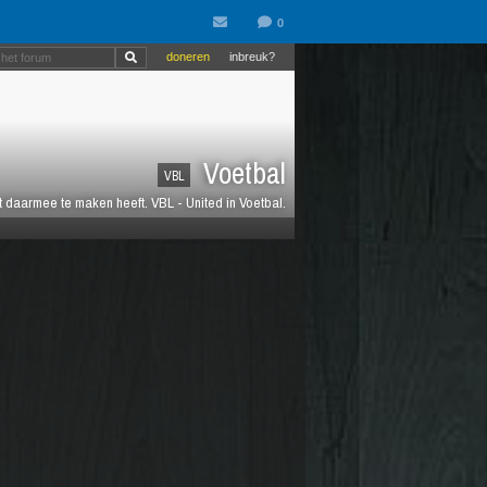
doneren
inbreuk?
Voetbal
VBL
at daarmee te maken heeft. VBL - United in Voetbal.