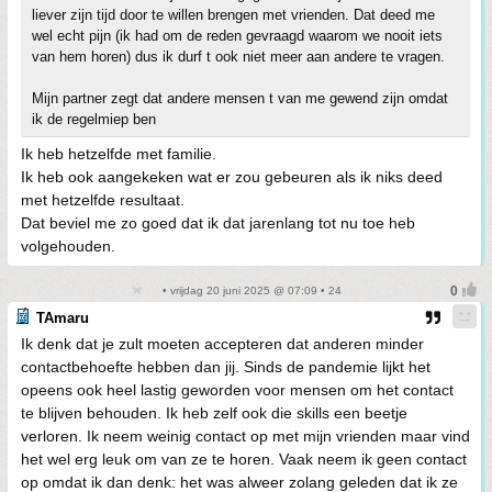
liever zijn tijd door te willen brengen met vrienden. Dat deed me
wel echt pijn (ik had om de reden gevraagd waarom we nooit iets
van hem horen) dus ik durf t ook niet meer aan andere te vragen.
Mijn partner zegt dat andere mensen t van me gewend zijn omdat
ik de regelmiep ben
Ik heb hetzelfde met familie.
Ik heb ook aangekeken wat er zou gebeuren als ik niks deed
met hetzelfde resultaat.
Dat beviel me zo goed dat ik dat jarenlang tot nu toe heb
volgehouden.
• vrijdag 20 juni 2025 @ 07:09 • 24
TAmaru
Ik denk dat je zult moeten accepteren dat anderen minder
contactbehoefte hebben dan jij. Sinds de pandemie lijkt het
opeens ook heel lastig geworden voor mensen om het contact
te blijven behouden. Ik heb zelf ook die skills een beetje
verloren. Ik neem weinig contact op met mijn vrienden maar vind
het wel erg leuk om van ze te horen. Vaak neem ik geen contact
op omdat ik dan denk: het was alweer zolang geleden dat ik ze