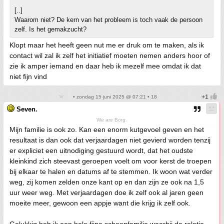
[..]
Waarom niet? De kern van het probleem is toch vaak de persoon
zelf. Is het gemakzucht?
Klopt maar het heeft geen nut me er druk om te maken, als ik
contact wil zal ik zelf het initiatief moeten nemen anders hoor of
zie ik amper iemand en daar heb ik mezelf mee omdat ik dat
niet fijn vind
• zondag 15 juni 2025 @ 07:21 • 18
Seven.
We are Borg.
Mijn familie is ook zo. Kan een enorm kutgevoel geven en het
resultaat is dan ook dat verjaardagen niet gevierd worden tenzij
er expliciet een uitnodiging gestuurd wordt, dat het oudste
kleinkind zich steevast geroepen voelt om voor kerst de troepen
bij elkaar te halen en datums af te stemmen. Ik woon wat verder
weg, zij komen zelden onze kant op en dan zijn ze ook na 1,5
uur weer weg. Met verjaardagen doe ik zelf ook al jaren geen
moeite meer, gewoon een appje want die krijg ik zelf ook.