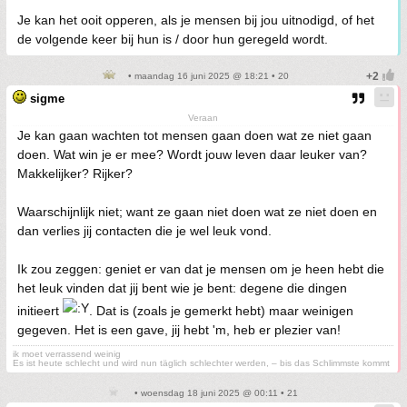
Je kan het ooit opperen, als je mensen bij jou uitnodigd, of het
de volgende keer bij hun is / door hun geregeld wordt.
• maandag 16 juni 2025 @ 18:21 • 20
sigme
Veraan
Je kan gaan wachten tot mensen gaan doen wat ze niet gaan
doen. Wat win je er mee? Wordt jouw leven daar leuker van?
Makkelijker? Rijker?
Waarschijnlijk niet; want ze gaan niet doen wat ze niet doen en
dan verlies jij contacten die je wel leuk vond.
Ik zou zeggen: geniet er van dat je mensen om je heen hebt die
het leuk vinden dat jij bent wie je bent: degene die dingen
initieert
. Dat is (zoals je gemerkt hebt) maar weinigen
gegeven. Het is een gave, jij hebt 'm, heb er plezier van!
ik moet verrassend weinig
Es ist heute schlecht und wird nun täglich schlechter werden, – bis das Schlimmste kommt
• woensdag 18 juni 2025 @ 00:11 • 21