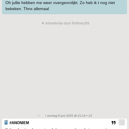
Oh jullie hebben me weer overgevrolijkt. Zo heb ik t nog niet
bekeken. Thnx allemaal
▼ Advertentie door Refinery89
• zondag 8 juni 2025 @ 21:14 • 13
#ANONIEM