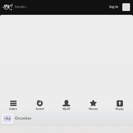
forum
log in
Index
Actief
MyAT
Nieuw
Reply
Onzeker
r&p