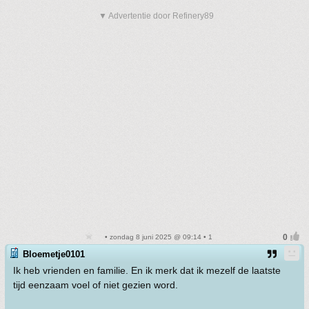
▼ Advertentie door Refinery89
• zondag 8 juni 2025 @ 09:14 • 1
Bloemetje0101
Ik heb vrienden en familie. En ik merk dat ik mezelf de laatste
tijd eenzaam voel of niet gezien word.