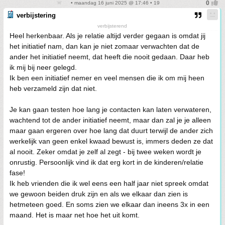
• maandag 16 juni 2025 @ 17:46 • 19
verbijstering
verbijsterend
Heel herkenbaar. Als je relatie altijd verder gegaan is omdat jij
het initiatief nam, dan kan je niet zomaar verwachten dat de
ander het initiatief neemt, dat heeft die nooit gedaan. Daar heb
ik mij bij neer gelegd.
Ik ben een initiatief nemer en veel mensen die ik om mij heen
heb verzameld zijn dat niet.
Je kan gaan testen hoe lang je contacten kan laten verwateren,
wachtend tot de ander initiatief neemt, maar dan zal je je alleen
maar gaan ergeren over hoe lang dat duurt terwijl de ander zich
werkelijk van geen enkel kwaad bewust is, immers deden ze dat
al nooit. Zeker omdat je zelf al zegt - bij twee weken wordt je
onrustig. Persoonlijk vind ik dat erg kort in de kinderen/relatie
fase!
Ik heb vrienden die ik wel eens een half jaar niet spreek omdat
we gewoon beiden druk zijn en als we elkaar dan zien is
hetmeteen goed. En soms zien we elkaar dan ineens 3x in een
maand. Het is maar net hoe het uit komt.