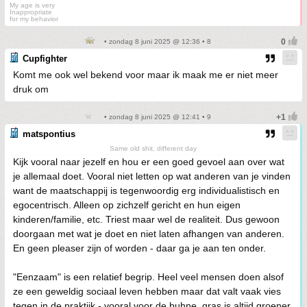
My age is very
Inappropriate
for my behavior
• zondag 8 juni 2025 @ 12:36 • 8
Cupfighter
Komt me ook wel bekend voor maar ik maak me er niet meer
druk om
• zondag 8 juni 2025 @ 12:41 • 9
matspontius
Same old shit, different day
Kijk vooral naar jezelf en hou er een goed gevoel aan over wat
je allemaal doet. Vooral niet letten op wat anderen van je vinden
want de maatschappij is tegenwoordig erg individualistisch en
egocentrisch. Alleen op zichzelf gericht en hun eigen
kinderen/familie, etc. Triest maar wel de realiteit. Dus gewoon
doorgaan met wat je doet en niet laten afhangen van anderen.
En geen pleaser zijn of worden - daar ga je aan ten onder.
"Eenzaam" is een relatief begrip. Heel veel mensen doen alsof
ze een geweldig sociaal leven hebben maar dat valt vaak vies
tegen in de praktijk - vooral voor de buhne, gras is altijd groener