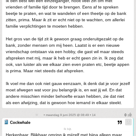
Ik ben best wel een einzelgänger, nooit veel zin om met
vrienden of familie tijd door te brengen. Eens af te spreken
beetje te praten, en wat te wandelen of een theetje op de bank
zitten, prima. Maar ik zit er echt niet op te wachten, om allerlei
familie verplichtingen te moeten hebben.
Het gros van de tijd zit ik gewoon graag onderuitgezakt op de
bank, zonder mensen om mij heen. Laatst is er een nieuwe
vriendschap ontstaan via een hobby, die gast wil maar steeds
afspreken met mij, maar ik heb er echt geen zin in. Ik zeg dat
ook, van luister als we elkaar zien even praten etc, beetje appen
is prima. Maar niet steeds dat afspreken.
Ik voel me dan ook niet gauw eenzaam, ik denk dat je voor jezelf
moet afwegen wat voor jou belangrijk is, en wat jij wil. En dat
andere misschien minder behoefte eraan hebben, zie dat niet
als een afwijzing, dat is gewoon hoe iemand in elkaar steekt.
• maandag 9 juni 2025 @ 08:49 • 14
Cockwhale
Ik bijt.
Herkenbaar. Blijkbaar omring ik mijzelf met bijna alleen maar