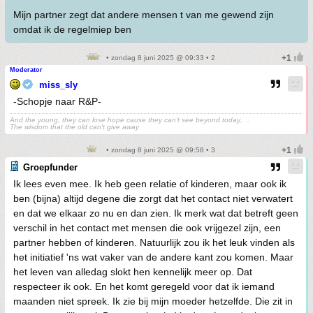
Mijn partner zegt dat andere mensen t van me gewend zijn
omdat ik de regelmiep ben
• zondag 8 juni 2025 @ 09:33 • 2
Moderator
miss_sly
-Schopje naar R&P-
And the young, they can lose hope cause they can't see beyond today,. ..
The wisdom that the old can't give away
• zondag 8 juni 2025 @ 09:58 • 3
Groepfunder
Ik lees even mee. Ik heb geen relatie of kinderen, maar ook ik
ben (bijna) altijd degene die zorgt dat het contact niet verwatert
en dat we elkaar zo nu en dan zien. Ik merk wat dat betreft geen
verschil in het contact met mensen die ook vrijgezel zijn, een
partner hebben of kinderen. Natuurlijk zou ik het leuk vinden als
het initiatief 'ns wat vaker van de andere kant zou komen. Maar
het leven van alledag slokt hen kennelijk meer op. Dat
respecteer ik ook. En het komt geregeld voor dat ik iemand
maanden niet spreek. Ik zie bij mijn moeder hetzelfde. Die zit in