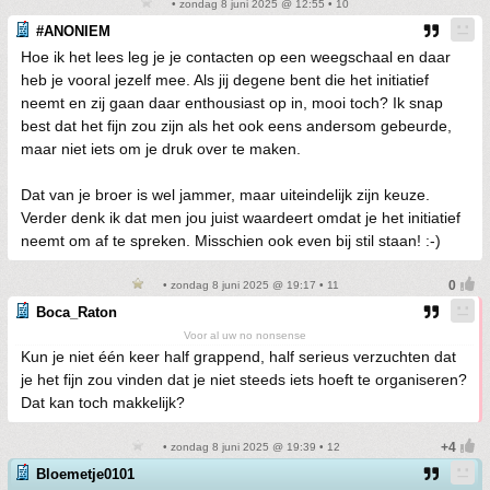
• zondag 8 juni 2025 @ 12:55 • 10
#ANONIEM
Hoe ik het lees leg je je contacten op een weegschaal en daar
heb je vooral jezelf mee. Als jij degene bent die het initiatief
neemt en zij gaan daar enthousiast op in, mooi toch? Ik snap
best dat het fijn zou zijn als het ook eens andersom gebeurde,
maar niet iets om je druk over te maken.
Dat van je broer is wel jammer, maar uiteindelijk zijn keuze.
Verder denk ik dat men jou juist waardeert omdat je het initiatief
neemt om af te spreken. Misschien ook even bij stil staan! :-)
• zondag 8 juni 2025 @ 19:17 • 11
Boca_Raton
Voor al uw no nonsense
Kun je niet één keer half grappend, half serieus verzuchten dat
je het fijn zou vinden dat je niet steeds iets hoeft te organiseren?
Dat kan toch makkelijk?
• zondag 8 juni 2025 @ 19:39 • 12
Bloemetje0101