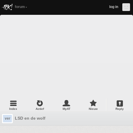
forum
log in
Index
Actief
MyAT
Nieuw
Reply
LSD en de wolf
ver