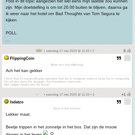
Post in dit topic aangezien het wel eens mijn laatste zou kunnen
zijn. Mijn doelstelling is om tot 20.00 buiten te blijven, daarna ga
ik weer naar het hotel om Bad Thoughts van Tom Segura te
kijken.
POLL
-nee-
• zaterdag 17 mei 2025 @ 11:25 • 2
FlippingCoin
Weer zo'n kut millennial.
Ach het kan gekker
I think that it’s extraordinarily important that we in computer science keep fun in computing
For all who deny the struggle, the triumphant overcome
Met zwijgen kruist men de duivel
• zaterdag 17 mei 2025 @ 11:33 • 3
Isdatzo
Born in the echoes.
Lekker maat.
Beetje trippen in het zonnetje in het bos. Dat zijn de mooie
dingen in het leven
.