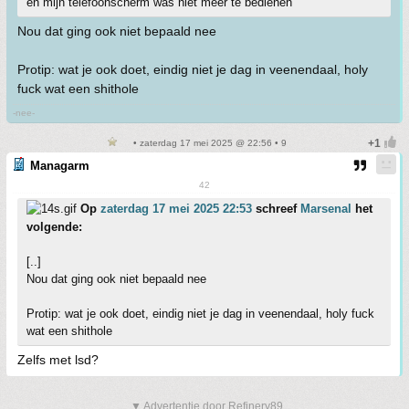
en mijn telefoonscherm was niet meer te bedienen
Nou dat ging ook niet bepaald nee
Protip: wat je ook doet, eindig niet je dag in veenendaal, holy
fuck wat een shithole
-nee-
• zaterdag 17 mei 2025 @ 22:56 • 9
Managarm
42
Op
zaterdag 17 mei 2025 22:53
schreef
Marsenal
het
volgende:
[..]
Nou dat ging ook niet bepaald nee
Protip: wat je ook doet, eindig niet je dag in veenendaal, holy fuck
wat een shithole
Zelfs met lsd?
▼ Advertentie door Refinery89