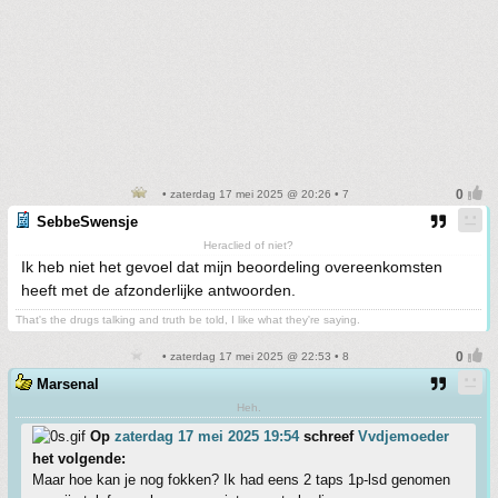
• zaterdag 17 mei 2025 @ 20:26 • 7
SebbeSwensje
Heraclied of niet?
Ik heb niet het gevoel dat mijn beoordeling overeenkomsten
heeft met de afzonderlijke antwoorden.
That's the drugs talking and truth be told, I like what they're saying.
• zaterdag 17 mei 2025 @ 22:53 • 8
Marsenal
Heh.
Op
zaterdag 17 mei 2025 19:54
schreef
Vvdjemoeder
het volgende:
Maar hoe kan je nog fokken? Ik had eens 2 taps 1p-lsd genomen