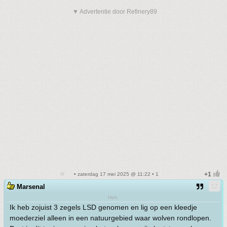
▼ Advertentie door Refinery89
• zaterdag 17 mei 2025 @ 11:22 • 1
Marsenal
Heh.
Ik heb zojuist 3 zegels LSD genomen en lig op een kleedje
moederziel alleen in een natuurgebied waar wolven rondlopen.