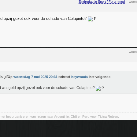
Eindredactie Sport / Forummod
woen
ld opzij gezet ook voor de schade van Colapinto?
woen
Op
woensdag 7 mei 2025 20:31
schreef
heywoodu
het volgende:
t wat geld opzij gezet ook voor de schade van Colapinto?
met het organiseren van reizen naar Argentinie, Chili en Peru voor Tipica Reizen.