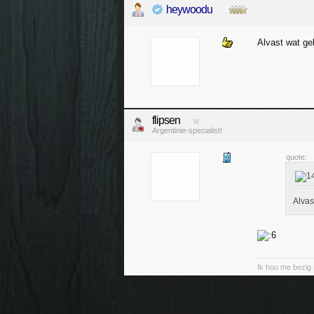
heywoodu
Alvast wat ge
flipsen
Argentinie-specialist!
quote:
Alvas
Ik hou me bezig 