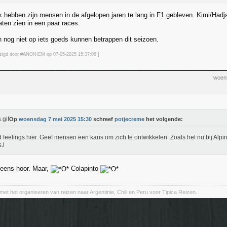
k hebben zijn mensen in de afgelopen jaren te lang in F1 gebleven. Kimi/Hadj
aten zien in een paar races.
 nog niet op iets goeds kunnen betrappen dit seizoen.
ijzigd door #ANONIEM op 07-05-2025 15:37
:08
]
woen
Op
woensdag 7 mei 2025 15:30
schreef
potjecreme
het volgende:
 feelings hier. Geef mensen een kans om zich te ontwikkelen. Zoals het nu bij Alpine
.l
 eens hoor. Maar,
Colapinto
met het organiseren van reizen naar Argentinie, Chili en Peru voor Tipica Reizen.