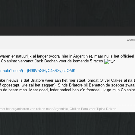
woen
aren er natuurlijk al langer (vooral hier in Argentinië), maar nu is het officiee
Colapinto vervangt Jack Doohan voor de komende 5 races
formula1.com/(...)H96VnGHyC45S3yjeJOMK
uke nieuws is dat Briatore weer aan het roer staat, omdat Oliver Oakes al na 
f opgestapt, wie zal het zeggen). Sinds Briatore bij Benetton de scepter zwa
 de beste man. Maar goed, ieder nadeel heb z´n foordeel, ik ga mijn Colapinto
met het organiseren van reizen naar Argentinie, Chili en Peru voor Tipica Reizen.