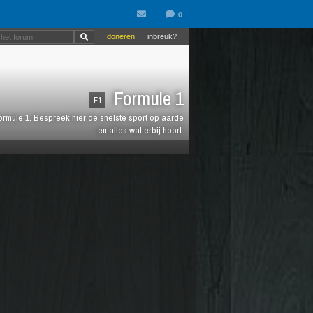
doneren
inbreuk?
Formule 1
F1
 Formule 1. Bespreek hier de snelste sport op aarde
en alles wat erbij hoort.