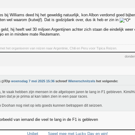
es bij Williams deed hij het geweldig natuurlijk, kon Albon verdomd goed bijb
en wel waarom (kutwijf). Dat is godzijdank over, dus ik heb er zin in
geld, hij heeft wel 30 miljoen Argentijnen achter zich staan die eindelijk wee
gio en in mindere mate Reutemann.
met het organiseren van reizen naar Argentinie, Chili en Peru voor Tipica Reizen.
donder
Op
woensdag 7 mei 2025 15:36
schreef
Wienerschnitzels
het volgende:
, te vaak hebben zijn mensen in de afgelopen jaren te lang in F1 gebleven. Kimi
zen dat je je prima al kan laten zien in een paar races.
b Doohan nog niet op iets goeds kunnen betrappen dit seizoen.
oorbeeld van iemand die veel te lang in de F1 is gebleven
Unibet
Speel mee met Lucky Day en win!