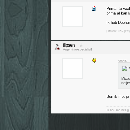
Prima, te vaa
prima al kan l
Ik heb Doohan
[ Bericht 19% gew
flipsen
Argentinie-specialist!
quote:
Mixed
netjes
Ben ik met je
Ik hou me bezig 