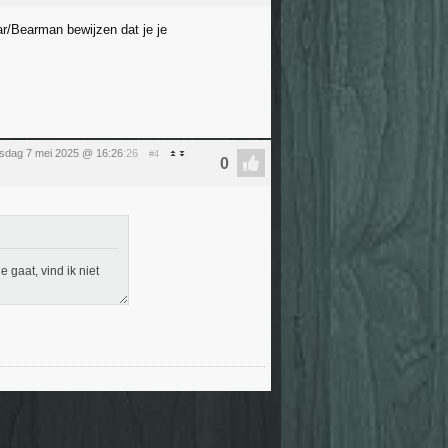
ar/Bearman bewijzen dat je je
sdag 7 mei 2025 @ 16:26
:26
#4
 gaat, vind ik niet