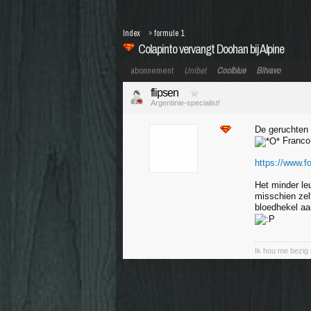
Index
»
formule 1
Colapinto vervangt Doohan bij Alpine
abonnement
Unibet
Coolblue
Bitvavo
flipsen
Argentinie-specialist!
De geruchten w
Franco 
https://www.
Het minder le
misschien zel
bloedhekel aan
Ik hou me bezig 