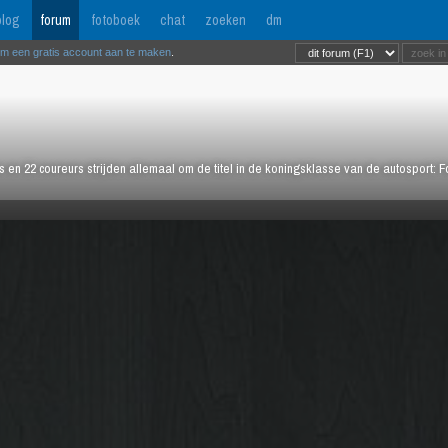
log
forum
fotoboek
chat
zoeken
dm
om een gratis account aan te maken
.
rs en 22 coureurs strijden allemaal om de titel in de koningsklasse van de autosport: