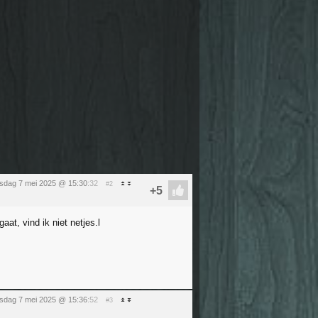
sdag 7 mei 2025 @ 15:30
:32
#2
at, vind ik niet netjes.l
sdag 7 mei 2025 @ 15:36
:52
#3