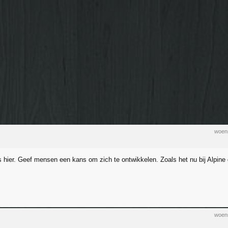
woen
 hier. Geef mensen een kans om zich te ontwikkelen. Zoals het nu bij Alpine ga
woen