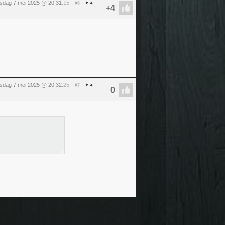
sdag 7 mei 2025 @ 20:31
:15
#6
sdag 7 mei 2025 @ 20:32
:25
#7