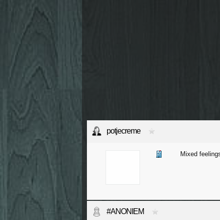
potjecreme
Mixed feelings
#ANONIEM