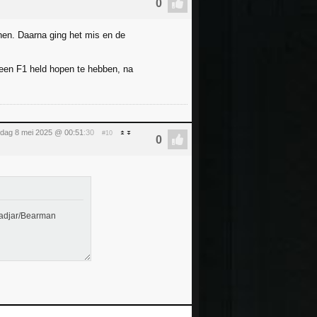
enen. Daarna ging het mis en de
r een F1 held hopen te hebben, na
dag 8 mei 2025 @ 00:51
:30
#10
/Hadjar/Bearman