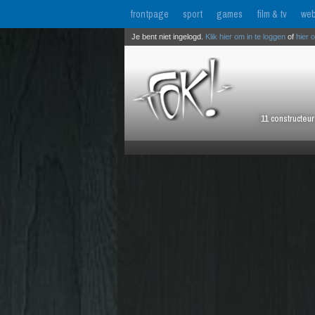
frontpage
sport
games
film & tv
web
Je bent niet ingelogd.
Klik hier om in te loggen
of
hier 
11 constructeu