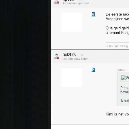
Argentinie-specialist!
De eerste rac
Argenijnen wet
Qua geld geld 
uiteraard Fan
Ik hou me bezig 
butz0rs
Dat zijn jouw feiten
quote:
Prima
bewij
Ik he
Kimi is het v