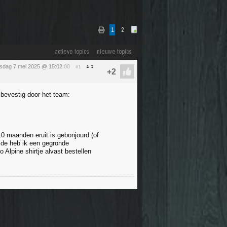
1
2
actieve topics
nieuwe topics
sdag 7 mei 2025 @ 15:02
:00
#1
l bevestig door het team:
10 maanden eruit is gebonjourd (of
aide heb ik een gegronde
 Alpine shirtje alvast bestellen