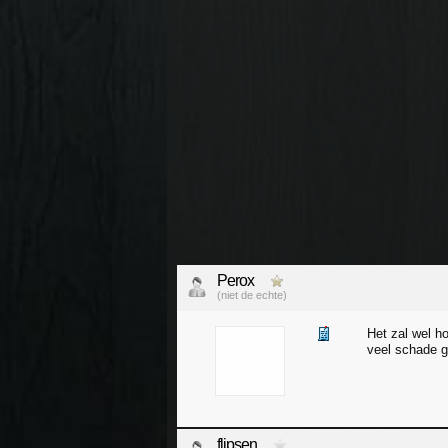
Perox
(niet de echte)
Het zal wel ho
veel schade g
flipsen