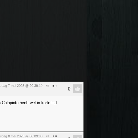
sdag 7 mei 2025 @ 20:39
:19
#8
Colapinto heeft wel in korte tijd
rdag 8 mei 2025 @ 00:09
:08
#9