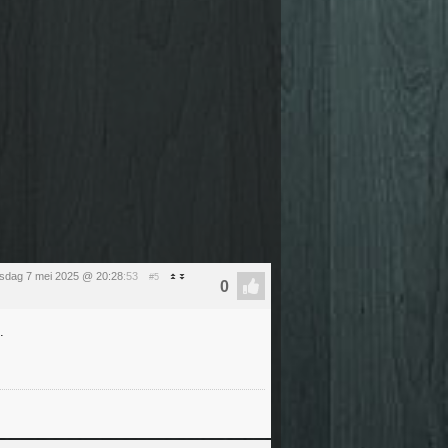
sdag 7 mei 2025 @ 20:28
:53
#5
.