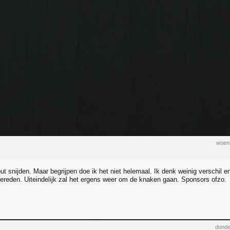
woen
ut snijden. Maar begrijpen doe ik het niet helemaal. Ik denk weinig verschil en 
ereden. Uiteindelijk zal het ergens weer om de knaken gaan. Sponsors ofzo.
donde