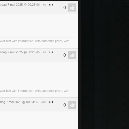
sdag 7 mei 2025 @ 00:25
:56
#8
wer him with information, with authentic proof, with
sdag 7 mei 2025 @ 00:29
:45
#9
wer him with information, with authentic proof, with
dag 7 mei 2025 @ 00:34
:37
#10