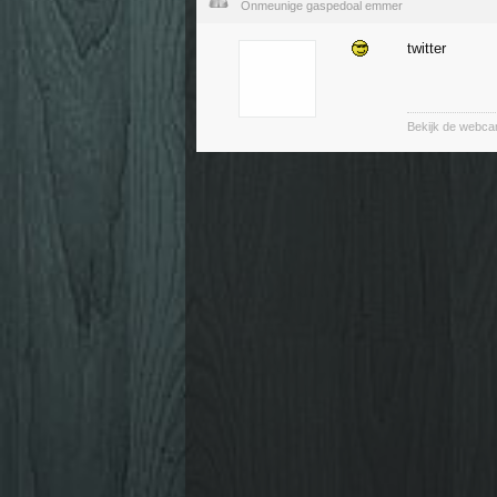
Onmeunige gaspedoal emmer
twitter
Bekijk de webca