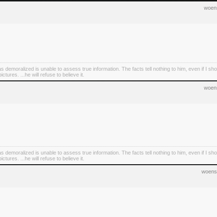
woen
demoralized is unable to assess true information. The facts tell nothing to him, even if I sho
tures. ...he will refuse to believe it.
woen
demoralized is unable to assess true information. The facts tell nothing to him, even if I sho
tures. ...he will refuse to believe it.
woens