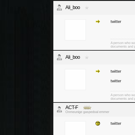
Ali_boo
twitter
A person who was 
documents and pic
Ali_boo
twitter
twitter
A person who was 
documents and pic
ACT-F
Onmeunige gaspedoal emmer
twitter