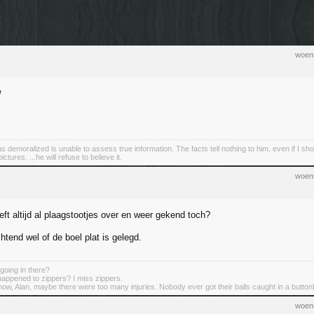
woen
demoralized is unable to assess true information. The facts tell nothing to him, even if I sho
tures. ...he will refuse to believe it.
woen
eeft altijd al plaagstootjes over en weer gekend toch?
htend wel of de boel plat is gelegd.
 going in there?
appened to zippers? I miss zippers.
know, Alan, maybe there were too many injuries. Nobody ever got their balls caught in a button
woen