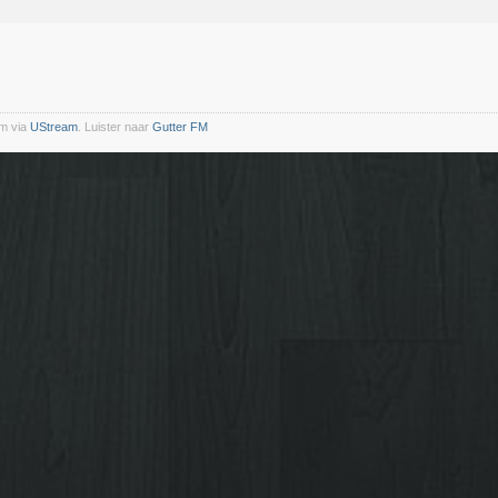
m via
UStream
. Luister naar
Gutter FM