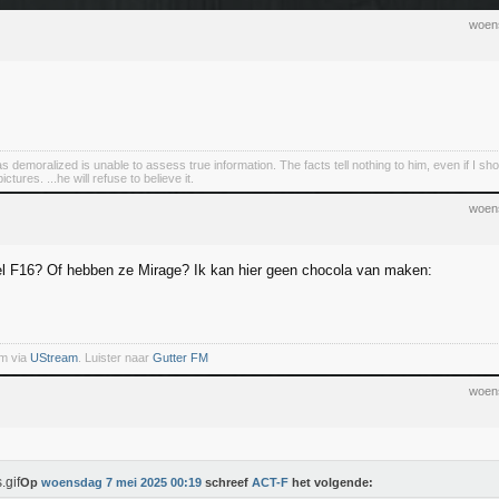
woen
demoralized is unable to assess true information. The facts tell nothing to him, even if I sho
tures. ...he will refuse to believe it.
woen
el F16? Of hebben ze Mirage? Ik kan hier geen chocola van maken:
m via
UStream
. Luister naar
Gutter FM
woen
Op
woensdag 7 mei 2025 00:19
schreef
ACT-F
het volgende: