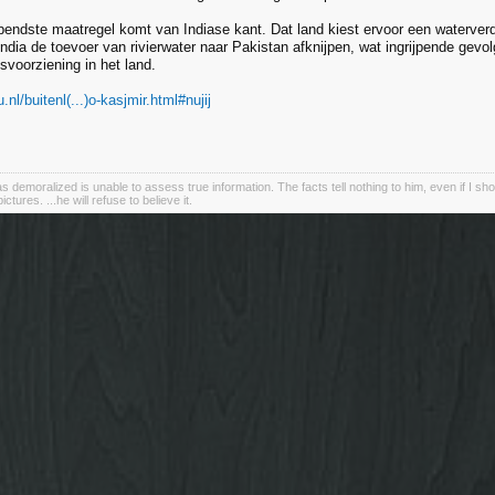
jpendste maatregel komt van Indiase kant. Dat land kiest ervoor een waterver
ndia de toevoer van rivierwater naar Pakistan afknijpen, wat ingrijpende gev
itsvoorziening in het land.
.nl/buitenl(...)o-kasjmir.html#nujij
demoralized is unable to assess true information. The facts tell nothing to him, even if I sho
tures. ...he will refuse to believe it.