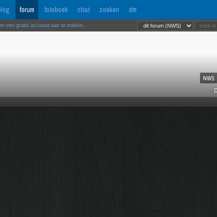
log
forum
fotoboek
chat
zoeken
dm
om een gratis account aan te maken
.
NWS
D