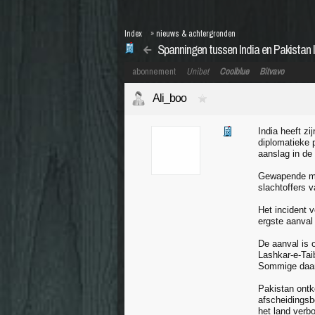
Index
»
nieuws & achtergronden
Spanningen tussen India en Pakistan l
abonnement
Unibet
Coolblue
Bitvavo
Ali_boo
India heeft z
diplomatieke p
aanslag in de
Gewapende man
slachtoffers v
Het incident 
ergste aanval 
De aanval is 
Lashkar-e-Taib
Sommige daarv
Pakistan ontk
afscheidingsb
het land verb