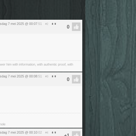
sdag 7 mei 2025 @ 00:07
:51
#2
wer him with information, with authentic proof, with
sdag 7 mei 2025 @ 00:08
:51
#3
hole
sdag 7 mei 2025 @ 00:10
:02
#4