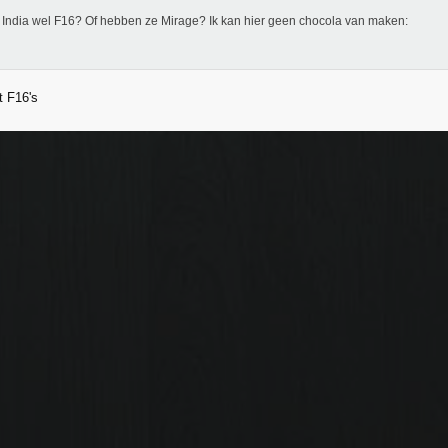
 India wel F16? Of hebben ze Mirage? Ik kan hier geen chocola van maken:
t F16's