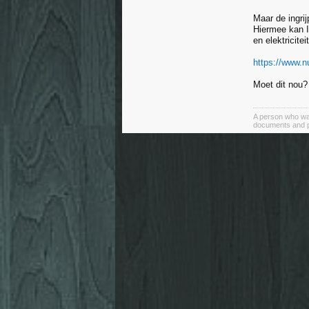
Maar de ingri
Hiermee kan I
en elektricite
https://www.nu
Moet dit nou?
A person who was 
documents and pic