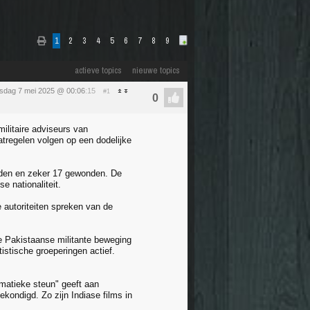
1
2
3
4
5
6
7
8
9
actieve topics
nieuwe topics
sdag 7 mei 2025 @ 00:06
:15
#1
ilitaire adviseurs van
aatregelen volgen op een dodelijke
oden en zeker 17 gewonden. De
e nationaliteit.
 autoriteiten spreken van de
e Pakistaanse militante beweging
tistische groeperingen actief.
omatieke steun" geeft aan
kondigd. Zo zijn Indiase films in