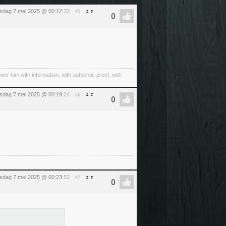
sdag 7 mei 2025 @ 00:12
:33
#5
wer him with information, with authentic proof, with
sdag 7 mei 2025 @ 00:19
:24
#6
sdag 7 mei 2025 @ 00:23
:52
#7