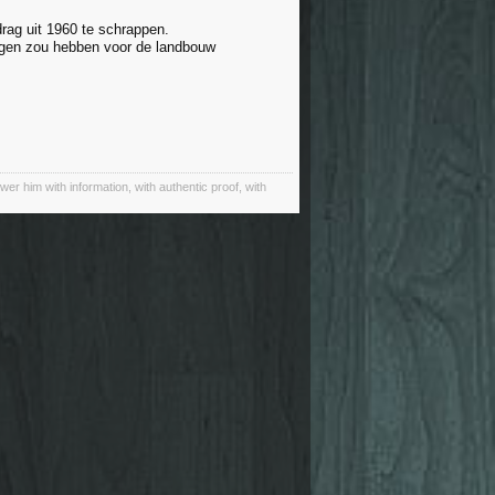
drag uit 1960 te schrappen.
olgen zou hebben voor de landbouw
wer him with information, with authentic proof, with