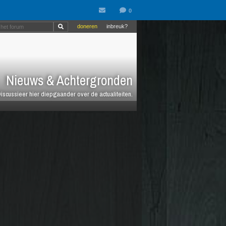
doneren
inbreuk?
Nieuws & Achtergronden
iscussieer hier diepgaander over de actualiteiten.