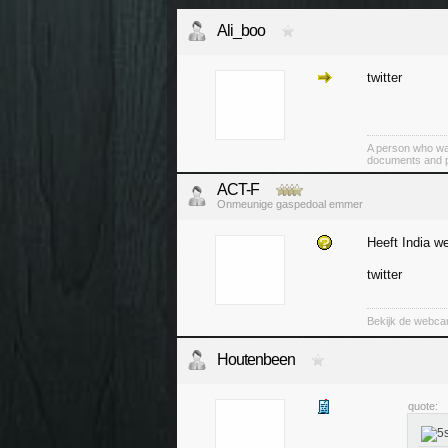
Ali_boo
twitter
A person who was 
documents and pic
ACT-F
Onmeunige gaspedoal emmer
Heeft India w
twitter
Bekijk de webca
Houtenbeen
quote: