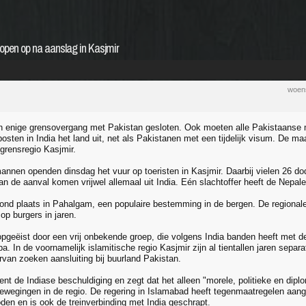
open op na aanslag in Kasjmir
woen
ijn enige grensovergang met Pakistan gesloten. Ook moeten alle Pakistaanse m
osten in India het land uit, net als Pakistanen met een tijdelijk visum. De m
 grensregio Kasjmir.
nen openden dinsdag het vuur op toeristen in Kasjmir. Daarbij vielen 26 d
an de aanval komen vrijwel allemaal uit India. Eén slachtoffer heeft de Nepales
vond plaats in Pahalgam, een populaire bestemming in de bergen. De regionale
op burgers in jaren.
opgeëist door een vrij onbekende groep, die volgens India banden heeft met d
a. In de voornamelijk islamitische regio Kasjmir zijn al tientallen jaren separa
an zoeken aansluiting bij buurland Pakistan.
ent de Indiase beschuldiging en zegt dat het alleen "morele, politieke en dipl
ewegingen in de regio. De regering in Islamabad heeft tegenmaatregelen aange
oden en is ook de treinverbinding met India geschrapt.