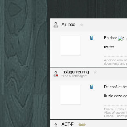
Ali_boo
En door
twitter
A person who was 
documents and pic
inslagenreuring
"The bulletdodger"
Dit conflict h
Ik zie deze oc
Charlie: How's it
Alan: Whatever h
Charlie: I don't 
ACT-F