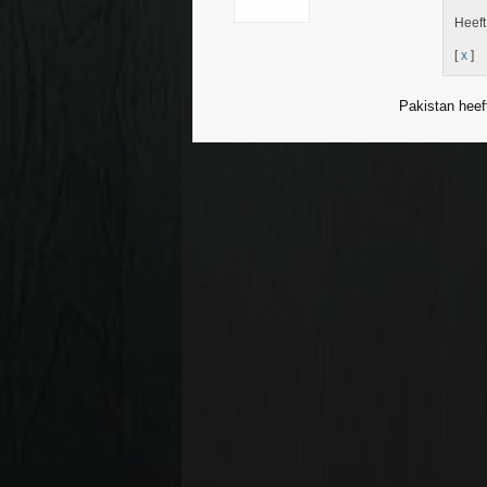
Heeft
[
x
]
Pakistan heef