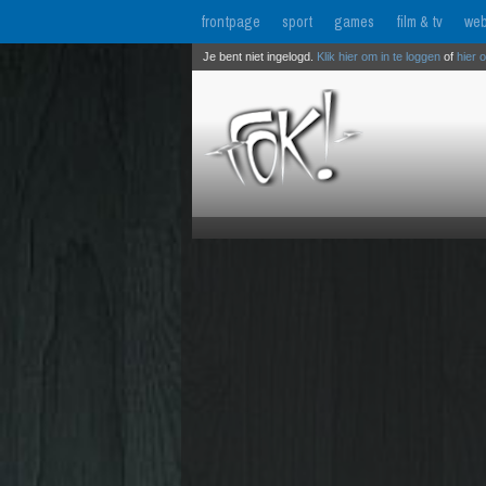
frontpage
sport
games
film & tv
web
Je bent niet ingelogd.
Klik hier om in te loggen
of
hier 