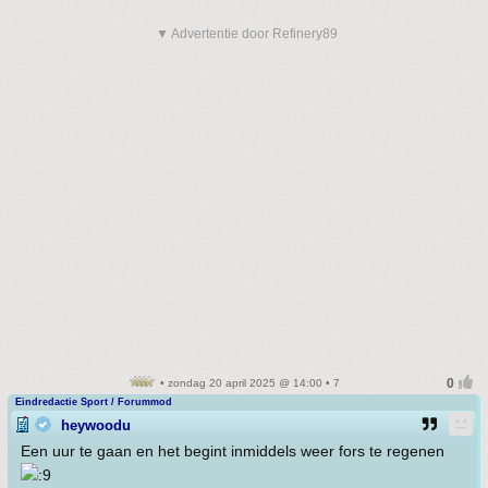
▼ Advertentie door Refinery89
• zondag 20 april 2025 @ 14:00 • 7
Eindredactie Sport / Forummod
heywoodu
Een uur te gaan en het begint inmiddels weer fors te regenen