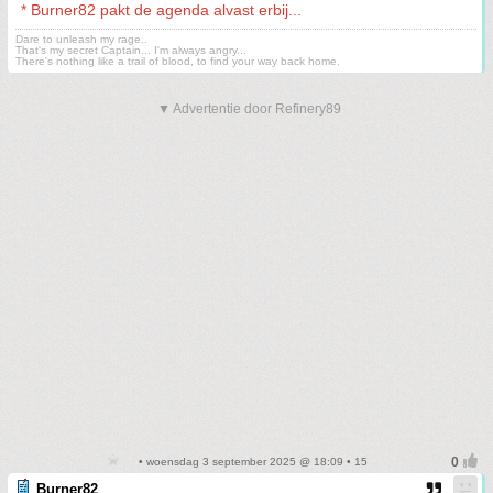
* Burner82 pakt de agenda alvast erbij...
Dare to unleash my rage..
That's my secret Captain... I'm always angry...
There's nothing like a trail of blood, to find your way back home.
▼ Advertentie door Refinery89
• woensdag 3 september 2025 @ 18:09 • 15
Burner82