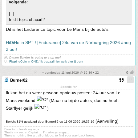
volgende:
[..]
In dit topic of apart?
Dit is het Endurance topic voor Le Mans bij de auto's.
HiDiHo in SPT / [Endurance] 24u van de Nürburgring 2026 #nog
2 uur!
No Dyson Barrier is going to stop me!
UI:
FlippingCoin in ONZ / Ik bepaal hier welk dier jij bent
• donderdag 11 juni 2026 @ 16:36 • 22
Burner82
Speedo fan
Ik kan het nu weer gewoon opnieuw posten: 24-uur van Le
Mans weekend
(Maar nu bij de auto's, dus nu heeft
Starflyer gelijk
)
(Aanvulling)
Bericht 31% gewijzigd door Burner82 op 11-06-2026 16:37:19
Dare to unleash my rage..
That's my secret Captain... I'm always angry...
There's nothing like a trail of blood, to find your way back home.