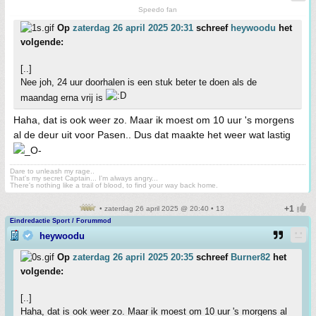
Speedo fan
Op
zaterdag 26 april 2025 20:31
schreef
heywoodu
het
volgende:
[..]
Nee joh, 24 uur doorhalen is een stuk beter te doen als de
maandag erna vrij is
Haha, dat is ook weer zo. Maar ik moest om 10 uur 's morgens
al de deur uit voor Pasen.. Dus dat maakte het weer wat lastig
Dare to unleash my rage..
That's my secret Captain... I'm always angry...
There's nothing like a trail of blood, to find your way back home.
• zaterdag 26 april 2025 @ 20:40 • 13
Eindredactie Sport / Forummod
heywoodu
Op
zaterdag 26 april 2025 20:35
schreef
Burner82
het
volgende:
[..]
Haha, dat is ook weer zo. Maar ik moest om 10 uur 's morgens al