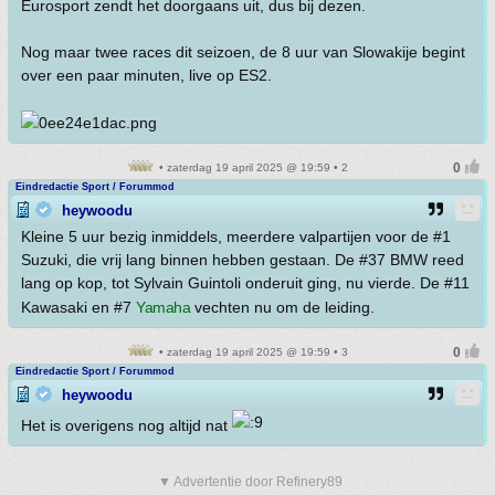
Eurosport zendt het doorgaans uit, dus bij dezen.
Nog maar twee races dit seizoen, de 8 uur van Slowakije begint
over een paar minuten, live op ES2.
• zaterdag 19 april 2025 @ 19:59 • 2
Eindredactie Sport / Forummod
heywoodu
Kleine 5 uur bezig inmiddels, meerdere valpartijen voor de #1
Suzuki, die vrij lang binnen hebben gestaan. De #37 BMW reed
lang op kop, tot Sylvain Guintoli onderuit ging, nu vierde. De #11
Kawasaki en #7
Yamaha
vechten nu om de leiding.
• zaterdag 19 april 2025 @ 19:59 • 3
Eindredactie Sport / Forummod
heywoodu
Het is overigens nog altijd nat
▼ Advertentie door Refinery89