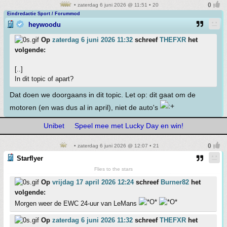
• zaterdag 6 juni 2026 @ 11:51 • 20
Eindredactie Sport / Forummod
heywoodu
Op
zaterdag 6 juni 2026 11:32
schreef
THEFXR
het
volgende:
[..]
In dit topic of apart?
Dat doen we doorgaans in dit topic. Let op: dit gaat om de
motoren (en was dus al in april), niet de auto's
Unibet
Speel mee met Lucky Day en win!
• zaterdag 6 juni 2026 @ 12:07 • 21
Starflyer
Flies to the stars
Op
vrijdag 17 april 2026 12:24
schreef
Burner82
het
volgende:
Morgen weer de EWC 24-uur van LeMans
Op
zaterdag 6 juni 2026 11:32
schreef
THEFXR
het