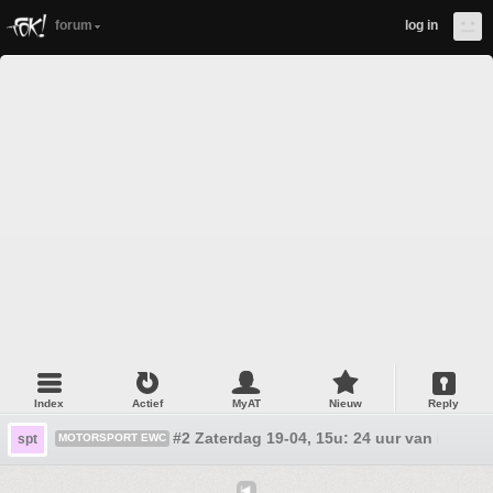
forum
log in
Index
Actief
MyAT
Nieuw
Reply
#2 Zaterdag 19-04, 15u: 24 uur van Le Man
spt
MOTORSPORT EWC