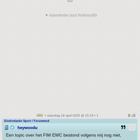
▼ Advertentie door Refinery89
• zaterdag 19 april 2025 @ 15:15 • 1
Eindredactie Sport / Forummod
heywoodu
Een topic over het FIM EWC bestond volgens mij nog niet,