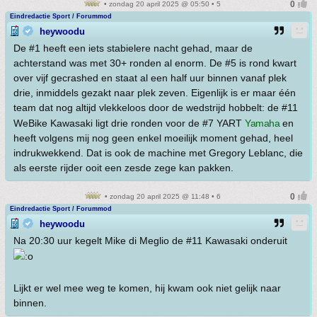
• zondag 20 april 2025 @ 05:50 • 5
Eindredactie Sport / Forummod
heywoodu
De #1 heeft een iets stabielere nacht gehad, maar de
achterstand was met 30+ ronden al enorm. De #5 is rond kwart
over vijf gecrashed en staat al een half uur binnen vanaf plek
drie, inmiddels gezakt naar plek zeven. Eigenlijk is er maar één
team dat nog altijd vlekkeloos door de wedstrijd hobbelt: de #11
WeBike Kawasaki ligt drie ronden voor de #7 YART
Yamaha
en
heeft volgens mij nog geen enkel moeilijk moment gehad, heel
indrukwekkend. Dat is ook de machine met Gregory Leblanc, die
als eerste rijder ooit een zesde zege kan pakken.
• zondag 20 april 2025 @ 11:48 • 6
Eindredactie Sport / Forummod
heywoodu
Na 20:30 uur kegelt Mike di Meglio de #11 Kawasaki onderuit
Lijkt er wel mee weg te komen, hij kwam ook niet gelijk naar
binnen.