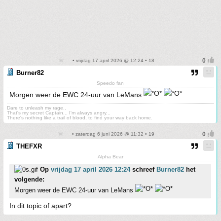
• vrijdag 17 april 2026 @ 12:24 • 18
Burner82
Speedo fan
Morgen weer de EWC 24-uur van LeMans
Dare to unleash my rage..
That's my secret Captain... I'm always angry...
There's nothing like a trail of blood, to find your way back home.
• zaterdag 6 juni 2026 @ 11:32 • 19
THEFXR
Alpha Bear
Op
vrijdag 17 april 2026 12:24
schreef
Burner82
het
volgende:
Morgen weer de EWC 24-uur van LeMans
In dit topic of apart?