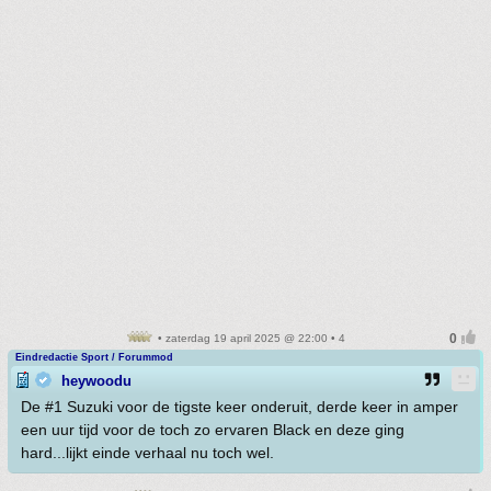
• zaterdag 19 april 2025 @ 22:00 • 4
Eindredactie Sport / Forummod
heywoodu
De #1 Suzuki voor de tigste keer onderuit, derde keer in amper
een uur tijd voor de toch zo ervaren Black en deze ging
hard...lijkt einde verhaal nu toch wel.