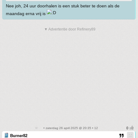
Nee joh, 24 uur doorhalen is een stuk beter te doen als de
maandag erna vrij is
▼ Advertentie door Refinery89
• zaterdag 26 april 2025 @ 20:35 • 12
Burner82