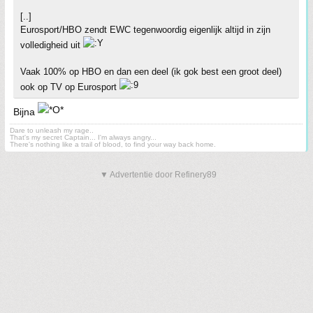
[..]
Eurosport/HBO zendt EWC tegenwoordig eigenlijk altijd in zijn
volledigheid uit
Vaak 100% op HBO en dan een deel (ik gok best een groot deel)
ook op TV op Eurosport
Bijna
Dare to unleash my rage..
That's my secret Captain... I'm always angry...
There's nothing like a trail of blood, to find your way back home.
▼ Advertentie door Refinery89