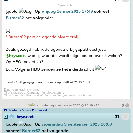
Speedo fan
[quote]
Op
vrijdag 16 mei 2025 17:46
schreef
Burner82
het volgende:
[..]
* Burner82 pakt de agenda alvast erbij...
Zoals gezegd heb ik de agenda erbij gepakt destijds..
weet jij waar die wordt uitgezonden over 2 weken?
@heywoodu
Op HBO max of zo?
Edit: Volgens HBO zenden ze het inderdaad uit
Bericht 10% gewijzigd door Burner82 op 03-09-2025 19:16:30
Dare to unleash my rage..
That's my secret Captain... I'm always angry...
There's nothing like a trail of blood, to find your way back home.
• donderdag 4 september 2025 @ 20:19 • 16
Eindredactie Sport / Forummod
heywoodu
[quote]
Op
woensdag 3 september 2025 18:09
schreef
Burner82
het volgende: