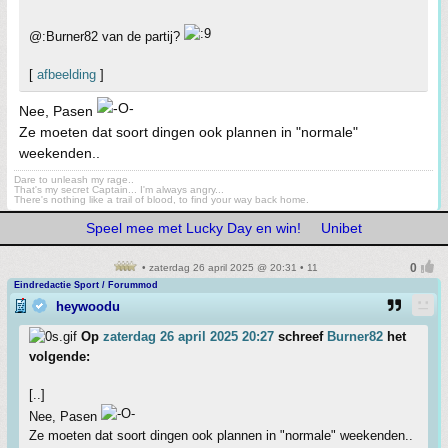
@:Burner82 van de partij?
[
afbeelding
]
Nee, Pasen
Ze moeten dat soort dingen ook plannen in "normale"
weekenden..
Dare to unleash my rage..
That's my secret Captain... I'm always angry...
There's nothing like a trail of blood, to find your way back home.
Speel mee met Lucky Day en win!
Unibet
• zaterdag 26 april 2025 @ 20:31 • 11
Eindredactie Sport / Forummod
heywoodu
Op
zaterdag 26 april 2025 20:27
schreef
Burner82
het
volgende:
[..]
Nee, Pasen
Ze moeten dat soort dingen ook plannen in "normale" weekenden..