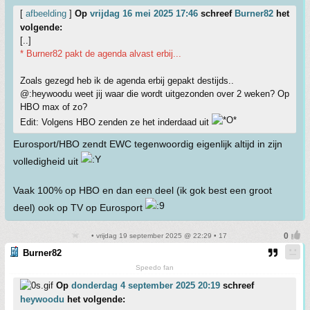
[
afbeelding
]
Op
vrijdag 16 mei 2025 17:46
schreef
Burner82
het
volgende:
[..]
* Burner82 pakt de agenda alvast erbij...
Zoals gezegd heb ik de agenda erbij gepakt destijds..
@:heywoodu weet jij waar die wordt uitgezonden over 2 weken? Op
HBO max of zo?
Edit: Volgens HBO zenden ze het inderdaad uit
Eurosport/HBO zendt EWC tegenwoordig eigenlijk altijd in zijn
volledigheid uit
Vaak 100% op HBO en dan een deel (ik gok best een groot
deel) ook op TV op Eurosport
• vrijdag 19 september 2025 @ 22:29 • 17
Burner82
Speedo fan
Op
donderdag 4 september 2025 20:19
schreef
heywoodu
het volgende: