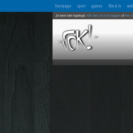
frontpage
sport
games
film & tv
web
Je bent niet ingelogd.
Klik hier om in te loggen
of
hier 