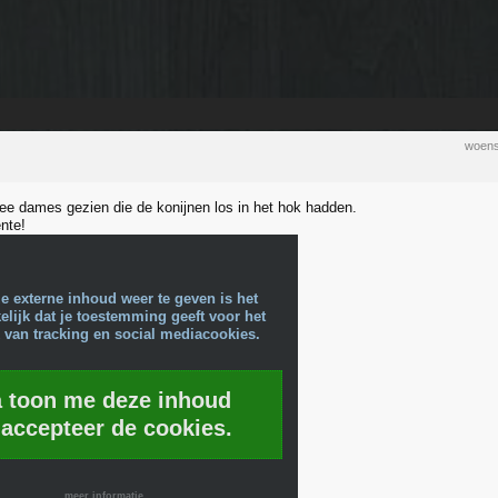
woens
wee dames gezien die de konijnen los in het hok hadden.
ente!
e externe inhoud weer te geven is het
lijk dat je toestemming geeft voor het
 van tracking en social mediacookies.
a toon me deze inhoud
 accepteer de cookies.
meer informatie