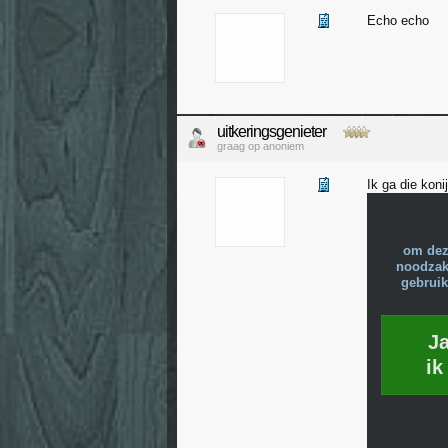
Echo echo
uitkeringsgenieter
graag op anoniem
Ik ga die kon
om dez
noodzake
gebruik
J
ik