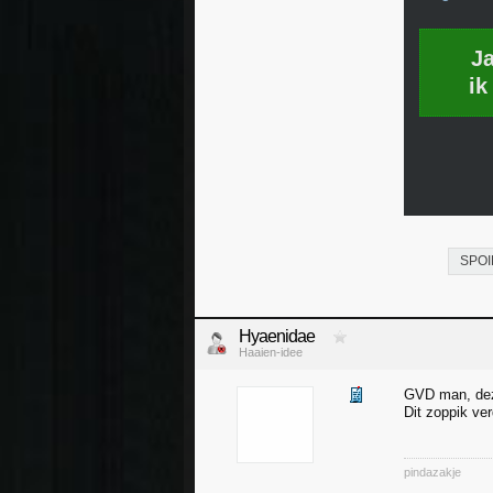
J
ik
SPOI
Hyaenidae
Haaien-idee
GVD man, dez
Dit zoppik ve
pindazakje