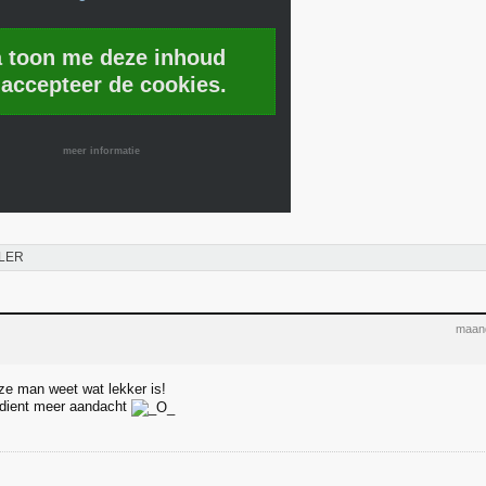
a toon me deze inhoud
 accepteer de cookies.
meer informatie
LER
maand
e man weet wat lekker is!
rdient meer aandacht