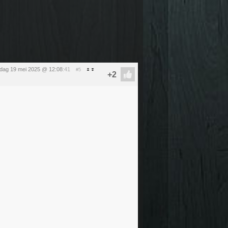
ag 19 mei 2025 @ 12:08
:41
#5