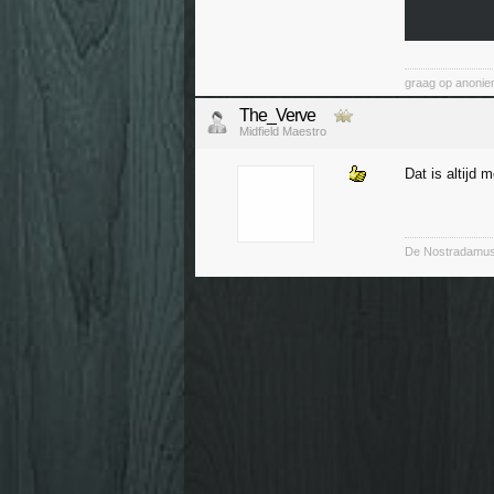
graag op anoni
The_Verve
Midfield Maestro
Dat is altijd 
De Nostradamu