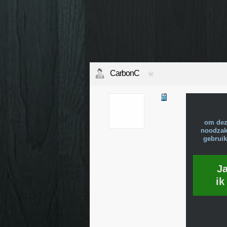
CarbonC
om dez
noodzake
gebruik
J
ik