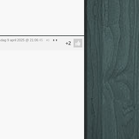
dag 9 april 2025 @ 21:06
:45
#3