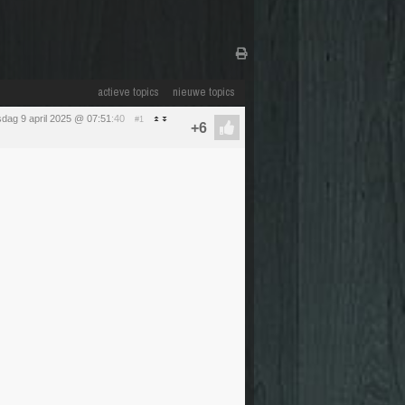
actieve topics
nieuwe topics
dag 9 april 2025 @ 07:51
:40
#1