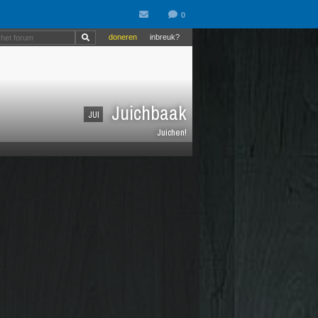
doneren
inbreuk?
Juichbaak
JUI
Juichen!