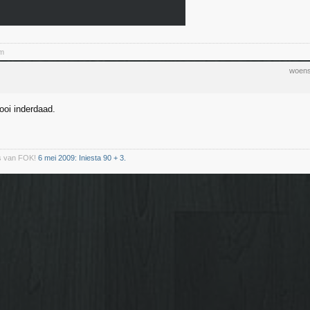
em
woens
mooi inderdaad.
s van FOK!
6 mei 2009: Iniesta 90 + 3.