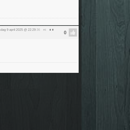
dag 9 april 2025 @ 22:29
:36
#4