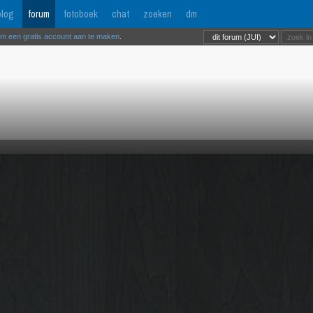
log
forum
fotoboek
chat
zoeken
dm
om een gratis account aan te maken
.