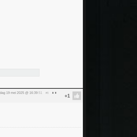
ag 19 mei 2025 @ 16:39
:51
#6