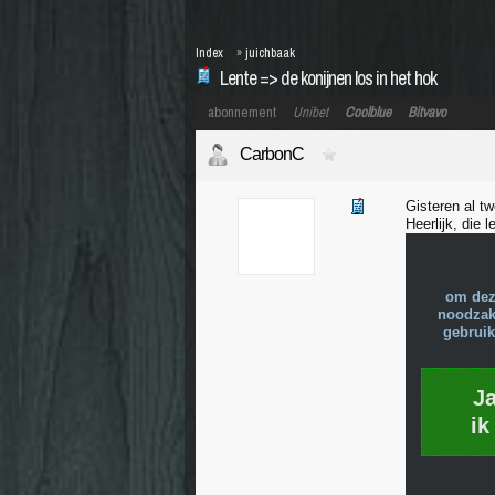
Index
»
juichbaak
Lente => de konijnen los in het hok
abonnement
Unibet
Coolblue
Bitvavo
CarbonC
Gisteren al t
Heerlijk, die l
om dez
noodzake
gebruik
J
ik