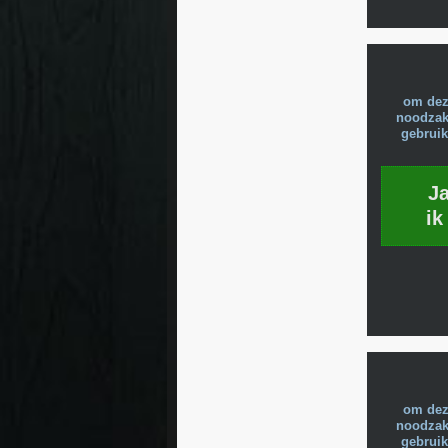
om dez
noodzake
gebruik
J
ik
om dez
noodzake
gebruik