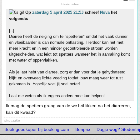
Haaien-idee
Op
zaterdag 5 april 2025 21:53
schreef
Nova
het
volgende:
[..]
Diarree heeft de neiging om te "spetteren" omdat het vaak dunner
en vloeibaarder is dan normale ontlasting. Hierdoor kan het met
meer kracht en in een minder gecontroleerde stroom worden
uitgescheiden, wat leidt tot spetters wanneer het in aanraking komt
met water of oppervlakken.
Als je last hebt van diarree, zorg er dan voor dat je gehydrateerd
blijft en overweeg lichte voeding totdat jouw maag weer tot rust
gekomen is. Hopelijk voel jij snel beter!
Laat me weten als ik ergens anders mee kan helpen!
Ik mag de spetters graag van de wc bril likken na het diarreren,
kan dit kwaad?
pindazakje
Boek goedkoper bij booking.com
Bonprix
Dagje weg? Stedentrip