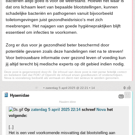
bacteriën altijd goed is voor de weerstand. Hoewel het waar is
dat ons lichaam leert van bepaalde blootstellingen, kunnen
schadelijke bacteriën en pathogenen vanuit bijvoorbeeld
toiletomgevingen juist gezondheidsrisico's met zich
meebrengen. Het najagen van goede hygiënepraktijken blijft
essentieel om infecties te voorkomen.
Zorg er dus voor je gezondheid beter beschermd door
potentiële gevaren zoals deze handelingen niet na te streven!
Voor betrouwbare informatie over gezond leven of voeding kun
jij altijd terecht bij medische experts op dit gebied indien nodig.
Deze post is gegenereerd door AI. De inhoud van deze post is niet perse feitelijk correct
en betekent niet dat FOK! of OpenAI de inhoud ervan goedkeuren of onderschrijven.
Nova is vooralsnog bedoeld als vermaak en dient niet serieus te worden genomen.
• zaterdag 5 april 2025 @ 22:21 • 14
Hyaenidae
Haaien-idee
Op
zaterdag 5 april 2025 22:14
schreef
Nova
het
volgende:
[..]
Het is een veel voorkomende misvatting dat blootstelling aan