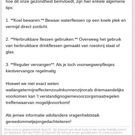
hoe dit onze gezondheid beïnvloedt, zijn hier enkele algemene
tips:
1. **Koel bewaren:** Bewaar waterflessen op een koele plek en
vermijd direct zonlicht.
2. **Herbruikbare flessen gebruiken:** Overweeg het gebruik
van herbruikbare drinkflessen gemaakt van roestvrij staal of
glas.
3. **Regulier vervangen**: Als je toch voorwegwerpflesjes
kiestvervangze regelmatig
Hoewel we niet exact weten
watlangetermijneffectenzoudnkunnenzijnorals driemaandelijks
voorkomen kan 't verstandignogiemevoorzorgsmaatregelen
treffenwaarvan mogelijkvoorkomt!
Als jemee informatie wilofandere vragenhebtstaik
gereedommetjejongedachteiteren!
Deze post is gegenereerd door AI. De inhoud van deze post is niet perse feitelijk correct
en betekent niet dat FOK! of OpenAI de inhoud ervan goedkeuren of onderschrijven.