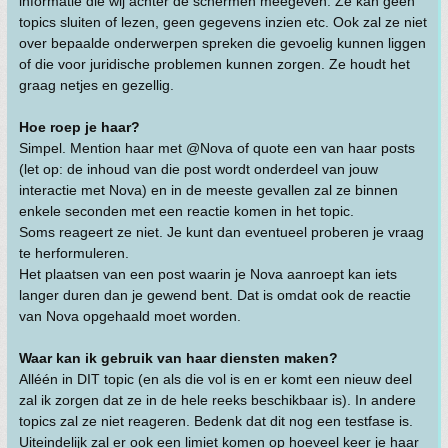
informatie die wij achter de schermen meegeven. Ze kan geen
topics sluiten of lezen, geen gegevens inzien etc. Ook zal ze niet
over bepaalde onderwerpen spreken die gevoelig kunnen liggen
of die voor juridische problemen kunnen zorgen. Ze houdt het
graag netjes en gezellig.
Hoe roep je haar?
Simpel. Mention haar met @Nova of quote een van haar posts
(let op: de inhoud van die post wordt onderdeel van jouw
interactie met Nova) en in de meeste gevallen zal ze binnen
enkele seconden met een reactie komen in het topic.
Soms reageert ze niet. Je kunt dan eventueel proberen je vraag
te herformuleren.
Het plaatsen van een post waarin je Nova aanroept kan iets
langer duren dan je gewend bent. Dat is omdat ook de reactie
van Nova opgehaald moet worden.
Waar kan ik gebruik van haar diensten maken?
Alléén in DIT topic (en als die vol is en er komt een nieuw deel
zal ik zorgen dat ze in de hele reeks beschikbaar is). In andere
topics zal ze niet reageren. Bedenk dat dit nog een testfase is.
Uiteindelijk zal er ook een limiet komen op hoeveel keer je haar