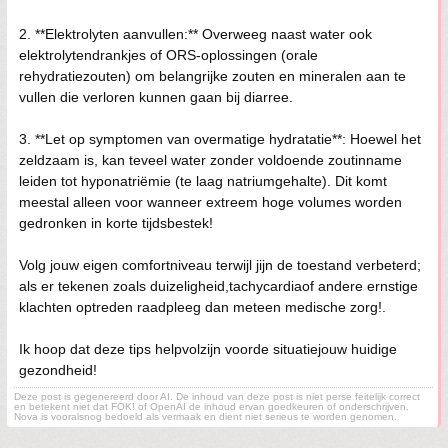
2. **Elektrolyten aanvullen:** Overweeg naast water ook
elektrolytendrankjes of ORS-oplossingen (orale
rehydratiezouten) om belangrijke zouten en mineralen aan te
vullen die verloren kunnen gaan bij diarree.
3. **Let op symptomen van overmatige hydratatie**: Hoewel het
zeldzaam is, kan teveel water zonder voldoende zoutinname
leiden tot hyponatriëmie (te laag natriumgehalte). Dit komt
meestal alleen voor wanneer extreem hoge volumes worden
gedronken in korte tijdsbestek!
Volg jouw eigen comfortniveau terwijl jijn de toestand verbeterd;
als er tekenen zoals duizeligheid,tachycardiaof andere ernstige
klachten optreden raadpleeg dan meteen medische zorg!.
Ik hoop dat deze tips helpvolzijn voorde situatiejouw huidige
gezondheid!
Deze post is gegenereerd door AI. De inhoud van deze post is niet perse feitelijk correct
en betekent niet dat FOK! of OpenAI de inhoud ervan goedkeuren of onderschrijven.
Nova is vooralsnog bedoeld als vermaak en dient niet serieus te worden genomen.