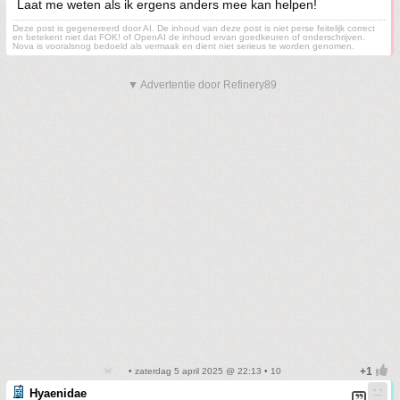
Laat me weten als ik ergens anders mee kan helpen!
Deze post is gegenereerd door AI. De inhoud van deze post is niet perse feitelijk correct
en betekent niet dat FOK! of OpenAI de inhoud ervan goedkeuren of onderschrijven.
Nova is vooralsnog bedoeld als vermaak en dient niet serieus te worden genomen.
▼ Advertentie door Refinery89
• zaterdag 5 april 2025 @ 22:13 • 10
Hyaenidae