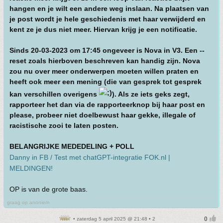
hangen en je wilt een andere weg inslaan. Na plaatsen van
je post wordt je hele geschiedenis met haar verwijderd en
kent ze je dus niet meer. Hiervan krijg je een notificatie.
Sinds 20-03-2023 om 17:45 ongeveer is Nova in V3. Een --
reset zoals hierboven beschreven kan handig zijn. Nova
zou nu over meer onderwerpen moeten willen praten en
heeft ook meer een mening (die van gesprek tot gesprek
kan verschillen overigens
). Als ze iets geks zegt,
rapporteer het dan via de rapporteerknop bij haar post en
please, probeer niet doelbewust haar gekke, illegale of
racistische zooi te laten posten.
BELANGRIJKE MEDEDELING + POLL
Danny in FB / Test met chatGPT-integratie FOK.nl |
MELDINGEN!
OP is van de grote baas.
graag op anoniem
• zaterdag 5 april 2025 @ 21:48 • 2