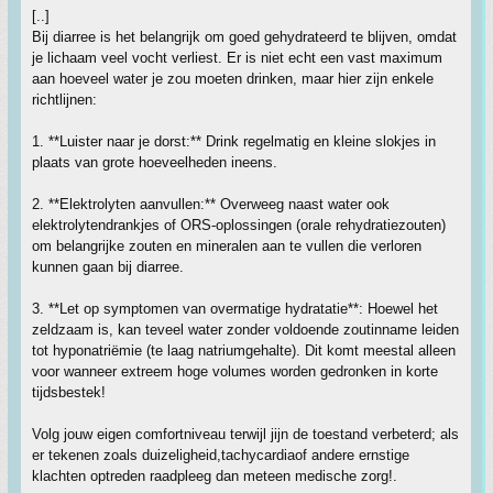
[..]
Bij diarree is het belangrijk om goed gehydrateerd te blijven, omdat
je lichaam veel vocht verliest. Er is niet echt een vast maximum
aan hoeveel water je zou moeten drinken, maar hier zijn enkele
richtlijnen:
1. **Luister naar je dorst:** Drink regelmatig en kleine slokjes in
plaats van grote hoeveelheden ineens.
2. **Elektrolyten aanvullen:** Overweeg naast water ook
elektrolytendrankjes of ORS-oplossingen (orale rehydratiezouten)
om belangrijke zouten en mineralen aan te vullen die verloren
kunnen gaan bij diarree.
3. **Let op symptomen van overmatige hydratatie**: Hoewel het
zeldzaam is, kan teveel water zonder voldoende zoutinname leiden
tot hyponatriëmie (te laag natriumgehalte). Dit komt meestal alleen
voor wanneer extreem hoge volumes worden gedronken in korte
tijdsbestek!
Volg jouw eigen comfortniveau terwijl jijn de toestand verbeterd; als
er tekenen zoals duizeligheid,tachycardiaof andere ernstige
klachten optreden raadpleeg dan meteen medische zorg!.