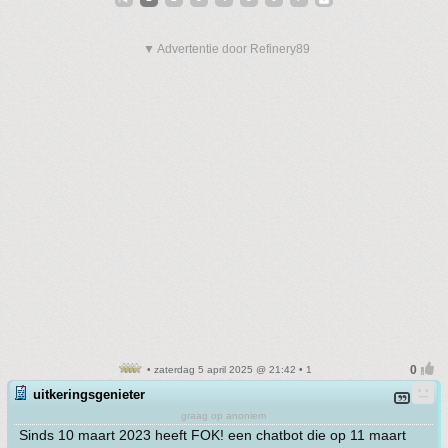
▼ Advertentie door Refinery89
• zaterdag 5 april 2025 @ 21:42 • 1
uitkeringsgenieter
graag op anoniem
Sinds 10 maart 2023 heeft FOK! een chatbot die op 11 maart