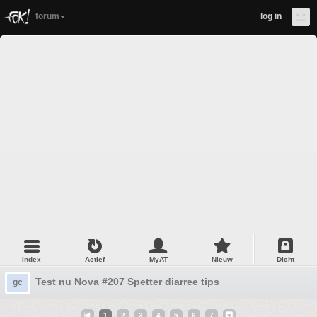
forum
log in
Index
Actief
MyAT
Nieuw
Dicht
Test nu Nova #207 Spetter diarree tips
gc
1
2
3
4
5
6
7