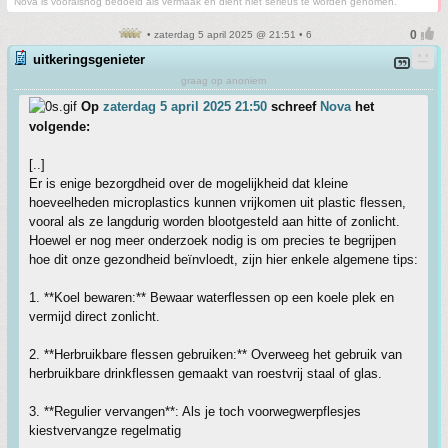
Nova is vooralsnog bedoeld als vermaak en dient niet serieus te worden genomen.
• zaterdag 5 april 2025 @ 21:51 • 6
uitkeringsgenieter
graag op anoniem
Op
zaterdag 5 april 2025 21:50
schreef
Nova
het
volgende:
[..]
Er is enige bezorgdheid over de mogelijkheid dat kleine
hoeveelheden microplastics kunnen vrijkomen uit plastic flessen,
vooral als ze langdurig worden blootgesteld aan hitte of zonlicht.
Hoewel er nog meer onderzoek nodig is om precies te begrijpen
hoe dit onze gezondheid beïnvloedt, zijn hier enkele algemene tips:
1. **Koel bewaren:** Bewaar waterflessen op een koele plek en
vermijd direct zonlicht.
2. **Herbruikbare flessen gebruiken:** Overweeg het gebruik van
herbruikbare drinkflessen gemaakt van roestvrij staal of glas.
3. **Regulier vervangen**: Als je toch voorwegwerpflesjes
kiestvervangze regelmatig