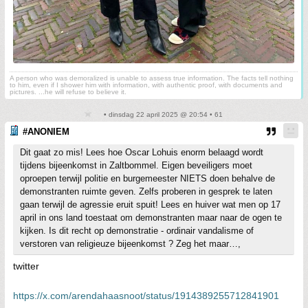
A person who was demoralized is unable to assess true information. The facts tell nothing
to him, even if I shower him with information, with authentic proof, with documents and
pictures. ...he will refuse to believe it.
• dinsdag 22 april 2025 @ 20:54 • 61
#ANONIEM
Dit gaat zo mis! Lees hoe Oscar Lohuis enorm belaagd wordt
tijdens bijeenkomst in Zaltbommel. Eigen beveiligers moet
oproepen terwijl politie en burgemeester NIETS doen behalve de
demonstranten ruimte geven. Zelfs proberen in gesprek te laten
gaan terwijl de agressie eruit spuit! Lees en huiver wat men op 17
april in ons land toestaat om demonstranten maar naar de ogen te
kijken. Is dit recht op demonstratie - ordinair vandalisme of
verstoren van religieuze bijeenkomst ? Zeg het maar…,
twitter
https://x.com/arendahaasnoot/status/1914389255712841901