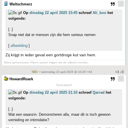
Weltschmerz
Op
dinsdag 22 april 2025 15:45
schreef
Ali_boo
het
volgende:
[..]
Snap niet dat er mensen zijn die hem serieus nemen
[
afbeelding
]
Zij krijgt in ieder geval een gortdroge kut van hem.
Wees gehoorzaam. Alleen samen krijgen we de vrijheid eronder.
• woensdag 23 april 2025 @ 10:26 • 64
HowardRoark
Tacticalized!
Op
dinsdag 22 april 2025 21:10
schreef
Qarrad
het
volgende:
[..]
Wat een waanzin. Demonstreren alla, maar dit is toch gewoon
vernieling en intimidatie?