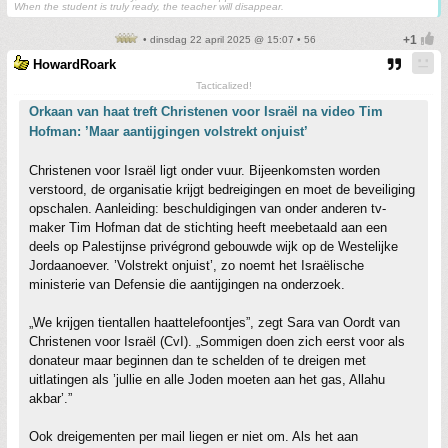
When the student is truly ready, the teacher will disappear.
• dinsdag 22 april 2025 @ 15:07 • 56
HowardRoark
Tacticalized!
Orkaan van haat treft Christenen voor Israël na video Tim
Hofman: ’Maar aantijgingen volstrekt onjuist’
Christenen voor Israël ligt onder vuur. Bijeenkomsten worden
verstoord, de organisatie krijgt bedreigingen en moet de beveiliging
opschalen. Aanleiding: beschuldigingen van onder anderen tv-
maker Tim Hofman dat de stichting heeft meebetaald aan een
deels op Palestijnse privégrond gebouwde wijk op de Westelijke
Jordaanoever. ’Volstrekt onjuist’, zo noemt het Israëlische
ministerie van Defensie die aantijgingen na onderzoek.
„We krijgen tientallen haattelefoontjes”, zegt Sara van Oordt van
Christenen voor Israël (CvI). „Sommigen doen zich eerst voor als
donateur maar beginnen dan te schelden of te dreigen met
uitlatingen als ’jullie en alle Joden moeten aan het gas, Allahu
akbar’.”
Ook dreigementen per mail liegen er niet om. Als het aan