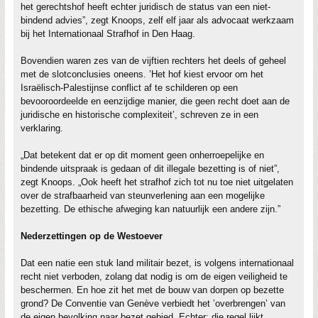
het gerechtshof heeft echter juridisch de status van een niet-
bindend advies”, zegt Knoops, zelf elf jaar als advocaat werkzaam
bij het Internationaal Strafhof in Den Haag.
Bovendien waren zes van de vijftien rechters het deels of geheel
met de slotconclusies oneens. ’Het hof kiest ervoor om het
Israëlisch-Palestijnse conflict af te schilderen op een
bevooroordeelde en eenzijdige manier, die geen recht doet aan de
juridische en historische complexiteit’, schreven ze in een
verklaring.
„Dat betekent dat er op dit moment geen onherroepelijke en
bindende uitspraak is gedaan of dit illegale bezetting is of niet”,
zegt Knoops. „Ook heeft het strafhof zich tot nu toe niet uitgelaten
over de strafbaarheid van steunverlening aan een mogelijke
bezetting. De ethische afweging kan natuurlijk een andere zijn.”
Nederzettingen op de Westoever
Dat een natie een stuk land militair bezet, is volgens internationaal
recht niet verboden, zolang dat nodig is om de eigen veiligheid te
beschermen. En hoe zit het met de bouw van dorpen op bezette
grond? De Conventie van Genève verbiedt het ’overbrengen’ van
de eigen bevolking naar bezet gebied. Echter: die regel lijkt