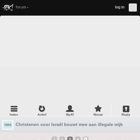
forum
log in
Index
Actief
MyAT
Nieuw
Reply
Christenen voor Israël bouwt mee aan illegale wijk
nws
1
2
3
4