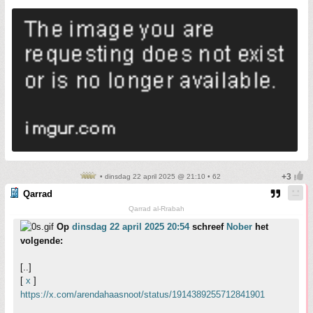
• dinsdag 22 april 2025 @ 21:10 • 62
Qarrad
Qarrad al-Rrabah
Op
dinsdag 22 april 2025 20:54
schreef
Nober
het
volgende:
[..]
[
x
]
https://x.com/arendahaasnoot/status/1914389255712841901