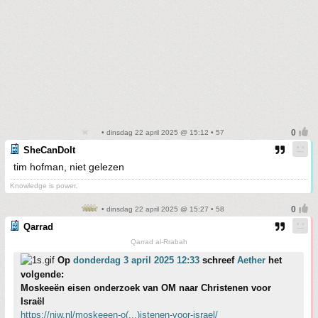
• dinsdag 22 april 2025 @ 15:12 • 57
SheCanDoIt
tim hofman, niet gelezen
Knowledge is power.
• dinsdag 22 april 2025 @ 15:27 • 58
Qarrad
Qarrad al-Rrabah
Op
donderdag 3 april 2025 12:33
schreef
Aether
het
volgende:
Moskeeën eisen onderzoek van OM naar Christenen voor
Israël
https://niw.nl/moskeeen-o(...)istenen-voor-israel/