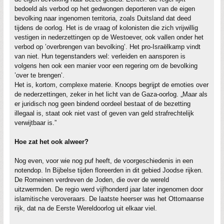
bedoeld als verbod op het gedwongen deporteren van de eigen
bevolking naar ingenomen territoria, zoals Duitsland dat deed
tijdens de oorlog. Het is de vraag of kolonisten die zich vrijwillig
vestigen in nederzettingen op de Westoever, ook vallen onder het
verbod op ’overbrengen van bevolking’. Het pro-Israëlkamp vindt
van niet. Hun tegenstanders wel: verleiden en aansporen is
volgens hen ook een manier voor een regering om de bevolking
’over te brengen’.
Het is, kortom, complexe materie. Knoops begrijpt de emoties over
de nederzettingen, zeker in het licht van de Gaza-oorlog. „Maar als
er juridisch nog geen bindend oordeel bestaat of de bezetting
illegaal is, staat ook niet vast of geven van geld strafrechtelijk
verwijtbaar is.”
Hoe zat het ook alweer?
Nog even, voor wie nog puf heeft, de voorgeschiedenis in een
notendop. In Bijbelse tijden floreerden in dit gebied Joodse rijken.
De Romeinen verdreven de Joden, die over de wereld
uitzwermden. De regio werd vijfhonderd jaar later ingenomen door
islamitische veroveraars. De laatste heerser was het Ottomaanse
rijk, dat na de Eerste Wereldoorlog uit elkaar viel.