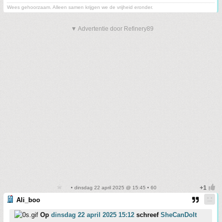
Wees gehoorzaam. Alleen samen krijgen we de vrijheid eronder.
▼ Advertentie door Refinery89
• dinsdag 22 april 2025 @ 15:45 • 60
Ali_boo
Op
dinsdag 22 april 2025 15:12
schreef
SheCanDoIt