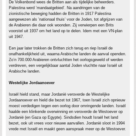
De Volkenbond wees de Britten aan als tijdelijke beheerders.
Palestina werd ’mandaatgebied’. Na aandringen van de
zionistische beweging hadden de Britten in 1917 Palestina
aangewezen als ’nationaal thuis’ voor de Joden, tot afgrijzen van
de Arabieren die daar ook woonden. Zij verwierpen een Brits
voorstel uit 1937 om het land op te delen. Idem met een VN-plan
uit 1947.
Een jaar later trokken de Britten zich terug en riep Israël de
onafhankelijkheid uit, waarna Arabische landen de aanval openden.
Zo’n 700.000 Arabieren ontvluchtten het oorlogsgeweld of werden
verdreven, een vergelijkbaar aantal Joden vluchtte naar Israël uit
Arabische landen.
Westelijke Jordaanoever
Israël hield stand, maar Jordanië veroverde de Westelijke
Jordaanoever en hield die bezet tot 1967, toen Israël zich opnieuw
moest verdedigen tegen een oorlog door omringende landen. Israël
haalde een klinkende overwinning en veroverde de Westoever op
Jordanië (en Gaza op Egypte). Sindsdien houdt Israël het land
bezet, ook uit vrees voor nieuwe aanvallen. Jordanië sloot in 1994
vrede met Israël en maakt geen aanspraak meer op de Westoever.