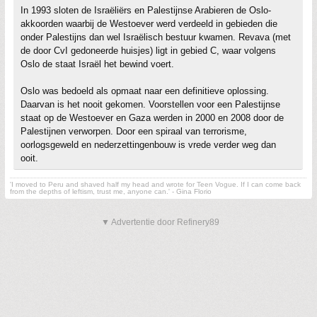
In 1993 sloten de Israëliërs en Palestijnse Arabieren de Oslo-
akkoorden waarbij de Westoever werd verdeeld in gebieden die
onder Palestijns dan wel Israëlisch bestuur kwamen. Revava (met
de door CvI gedoneerde huisjes) ligt in gebied C, waar volgens
Oslo de staat Israël het bewind voert.
Oslo was bedoeld als opmaat naar een definitieve oplossing.
Daarvan is het nooit gekomen. Voorstellen voor een Palestijnse
staat op de Westoever en Gaza werden in 2000 en 2008 door de
Palestijnen verworpen. Door een spiraal van terrorisme,
oorlogsgeweld en nederzettingenbouw is vrede verder weg dan
ooit.
'I moved to Peru and shaved half my head and wrote for Teen Vogue. If I can come back
from the depths of leftism, trust me, anyone can.' - Gina Florio
▼ Advertentie door Refinery89