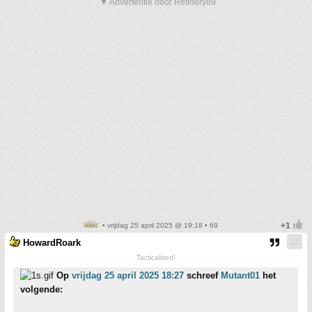
▼ Advertentie door Refinery89
• vrijdag 25 april 2025 @ 19:18 • 69
HowardRoark
Tacticalized!
Op
vrijdag 25 april 2025 18:27
schreef
Mutant01
het
volgende: