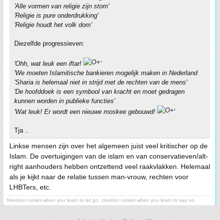
'Alle vormen van religie zijn stom'
'Religie is pure onderdrukking'
'Religie houdt het volk dom'
Diezelfde progressieven:
'Ohh, wat leuk een iftar!
'
'We moeten Islamitische bankieren mogelijk maken in Nederland
'Sharia is helemaal niet in strijd met de rechten van de mens'
'De hoofddoek is een symbool van kracht en moet gedragen
kunnen worden in publieke functies'
'Wat leuk! Er wordt een nieuwe moskee gebouwd!
'
Tja ..
Linkse mensen zijn over het algemeen juist veel kritischer op de
Islam. De overtuigingen van de islam en van conservatieven/alt-
right aanhouders hebben ontzettend veel raakvlakken. Helemaal
als je kijkt naar de relatie tussen man-vrouw, rechten voor
LHBTers, etc.
freedom comes when you learn to let go, creation comes when you learn to say no.