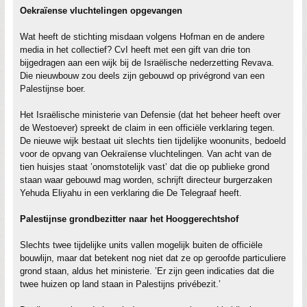
Oekraïense vluchtelingen opgevangen
Wat heeft de stichting misdaan volgens Hofman en de andere
media in het collectief? CvI heeft met een gift van drie ton
bijgedragen aan een wijk bij de Israëlische nederzetting Revava.
Die nieuwbouw zou deels zijn gebouwd op privégrond van een
Palestijnse boer.
Het Israëlische ministerie van Defensie (dat het beheer heeft over
de Westoever) spreekt de claim in een officiële verklaring tegen.
De nieuwe wijk bestaat uit slechts tien tijdelijke woonunits, bedoeld
voor de opvang van Oekraïense vluchtelingen. Van acht van de
tien huisjes staat ’onomstotelijk vast’ dat die op publieke grond
staan waar gebouwd mag worden, schrijft directeur burgerzaken
Yehuda Eliyahu in een verklaring die De Telegraaf heeft.
Palestijnse grondbezitter naar het Hooggerechtshof
Slechts twee tijdelijke units vallen mogelijk buiten de officiële
bouwlijn, maar dat betekent nog niet dat ze op geroofde particuliere
grond staan, aldus het ministerie. ’Er zijn geen indicaties dat die
twee huizen op land staan in Palestijns privébezit.’