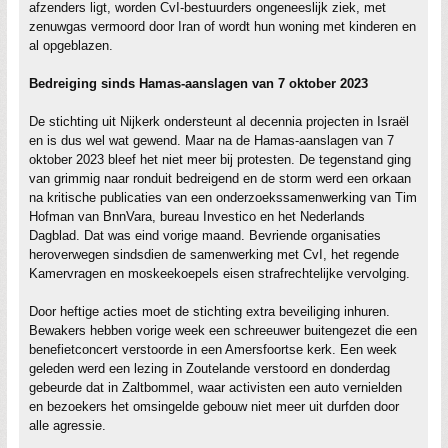
afzenders ligt, worden CvI-bestuurders ongeneeslijk ziek, met
zenuwgas vermoord door Iran of wordt hun woning met kinderen en
al opgeblazen.
Bedreiging sinds Hamas-aanslagen van 7 oktober 2023
De stichting uit Nijkerk ondersteunt al decennia projecten in Israël
en is dus wel wat gewend. Maar na de Hamas-aanslagen van 7
oktober 2023 bleef het niet meer bij protesten. De tegenstand ging
van grimmig naar ronduit bedreigend en de storm werd een orkaan
na kritische publicaties van een onderzoekssamenwerking van Tim
Hofman van BnnVara, bureau Investico en het Nederlands
Dagblad. Dat was eind vorige maand. Bevriende organisaties
heroverwegen sindsdien de samenwerking met CvI, het regende
Kamervragen en moskeekoepels eisen strafrechtelijke vervolging.
Door heftige acties moet de stichting extra beveiliging inhuren.
Bewakers hebben vorige week een schreeuwer buitengezet die een
benefietconcert verstoorde in een Amersfoortse kerk. Een week
geleden werd een lezing in Zoutelande verstoord en donderdag
gebeurde dat in Zaltbommel, waar activisten een auto vernielden
en bezoekers het omsingelde gebouw niet meer uit durfden door
alle agressie.