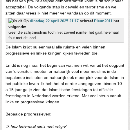
Als het van pro-Palestijnse demonstranten komt is dit schijnbaar
acceptabel. De volgende stap is geweld en terrorisme en we
zitten daar vrees ik niet meer ver vandaan op dit moment.
Op
dinsdag 22 april 2025 21:17
schreef
Pleun2011
het
volgende:
Geef die schijtmoslims toch niet zoveel ruimte, het gaat helemaal
fout met dit land.
De Islam krijgt nu eenmaal alle ruimte en velen binnen
progressieve en linkse kringen kijken tevreden toe.
En dit is nog maar het begin van wat men wil: vanuit het oogpunt
van 'diversiteit' moeten er natuurlijk veel meer moslims in de
bepalende instituten en natuurlijk ook meer plek voor de Islam in
het publieke leven. Ik heb het al eerder aangegeven: binnen 10
a 15 jaar ga je zien dat Islamitische feestdagen tot officiële
feestdagen in Nederland worden erkend. Met veel steun vanuit
links en progressieve kringen.
Bepaalde progressieven:
'Ik heb helemaal niets met religie'