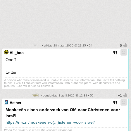
• vrijdag 28 maart 2025 @ 21:25 • 54
Ali_boo
Ooeff
twitter
A person who was demoralized is unable to assess true information. The facts tell nothing
to him, even if I shower him with information, with authentic proof, with documents and
pictures. ...he will refuse to believe it.
• donderdag 3 april 2025 @ 12:33 • 55
Aether
Moskeeën eisen onderzoek van OM naar Christenen voor
Israël
https://niw.nl/moskeeen-o(...)istenen-voor-israel/
When the student is ready, the teacher will appear.