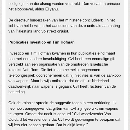
nodig zijn, kan die alsnog worden verstrekt. Dan vervalt in principe
het sloopbevel, aldus Eliyahu.
De directeur burgerzaken van het ministerie concludeert: ’In het
licht van het bewijs is het aanduiden van deze units als aantasting
van Palestijns land volstrekt onjuist.’
Publicaties Investico en Tim Hofman
Investico en Tim Hofman kwamen in hun publicaties eind maart
nog met een andere beschuldiging. CvI heeft een eenmalige gift
verstrekt aan een organisatie van de omstreden Israëlische
kolonist Nati Rom. Die liet in een heimelijk opgenomen
telefoongesprek doorschemeren dat hij niet vies is van de aankoop
van wapens. Maar bewijs ontbreekt dat de gift uit Nederland
daadwerkelijk naar wapens is gegaan; CvI heeft facturen van de
besteding.
Ook de kolonist spreekt de suggestie tegen in een verklaring. ’Ik
heb nooit aangegeven dat giften van CvI zijn gebruikt om wapens
te kopen. Omdat dat nooit is gebeurd.’ CvI-woordvoerder Van
Oordt: „Het vervelende is dat CvI wordt gedwongen te bewijzen dat
wij iets niet hebben gedaan. Dat is altijd lastig.”