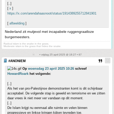
[..]
[
x
]
https://x.com/arendahaasnoot/status/1914389255712841901
[
afbeelding
]
Nederland zit mutjevol met incapabele ruggengraatloze
burgemeesters.
Radical islam is the snake in the grass.
Moderate islam is the grass that hides the snake.
• vrijdag 25 april 2025 @ 18:27 • 67
#ANONIEM
Op
woensdag 23 april 2025 10:26
schreef
HowardRoark
het volgende:
[..]
Als het van pro-Palestijnse demonstranten komt is dit schijnbaar
acceptabel. De volgende stap is geweld en terrorisme en we zitten
daar vrees ik niet meer ver vandaan op dit moment.
[..]
De Islam krijgt nu eenmaal alle ruimte en velen binnen
progressieve en linkse kringen kijken tevreden toe.