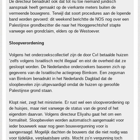
De directeur benadrukt ook dat tot nu toe niemand juridisch
aanspraak heeft gemaakt op de vierkante meters buiten de
vermeende bouwgrens. Terwijl dat soort procedures aan de lopende
band worden gevoerd: dit weekend berichtte de NOS nog over een
Palestijnse grondbezitter die naar het Hooggerechtshof stapte
vanwege een grondclaim, elders op de Westoever.
Sloopverordening
Volgens het onderzoekscollectief zijn de door CvI betaalde huizen
’zelfs volgens Israëlisch recht illegaal’ en eist de overheid dat ze
gesloopt worden. De Nederlandse onderzoekers baseren zich op
gegevens van de Israëlische actiegroep Bimkom. Een zegsman
van Bimkom benadrukt in het Nederlands Dagblad dat de
sloopbevelen zijn uitgevaardigd omdat de huizen op geroofde
Palestijnse grond staan.
Klopt niet, zegt het ministerie. Er rust wel een sloopverordening op
de huisjes, maar niet vanwege de status van de grond of het
eigendom daarvan. Volgens directeur Eliyahu gaat het om een
formaliteit. Sloopbevelen worden automatisch aangemaakt voor
ieder bouwwerk waar nog geen bouwvergunning voor is
aangevraagd. Mogelijk dachten de bouwers dat die niet nodig was
voor tijdelijke, verplaatsbare units. Mocht zo’n vergunning toch